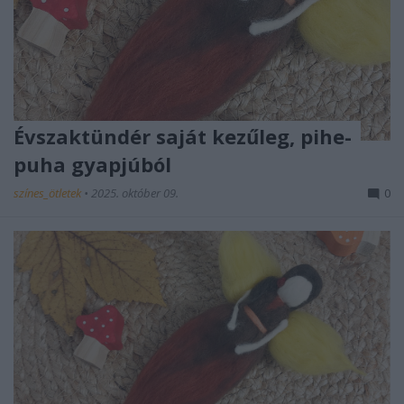
Évszaktündér saját kezűleg, pihe-
puha gyapjúból
színes_ötletek
•
2025. október 09.
0