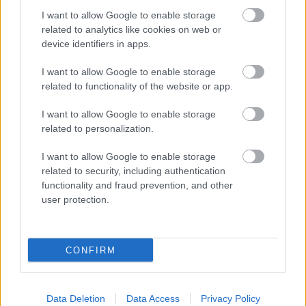
I want to allow Google to enable storage
related to analytics like cookies on web or
device identifiers in apps.
I want to allow Google to enable storage
related to functionality of the website or app.
I want to allow Google to enable storage
related to personalization.
I want to allow Google to enable storage
related to security, including authentication
Egy tündérkert nemcsak egyedi és bájos eleme lehet
functionality and fraud prevention, and other
a balkon vagy terasz dekorációjának, de elkészítése
user protection.
szuper közös elfoglaltságot jelenthet ...
CONFIRM
Data Deletion
Data Access
Privacy Policy