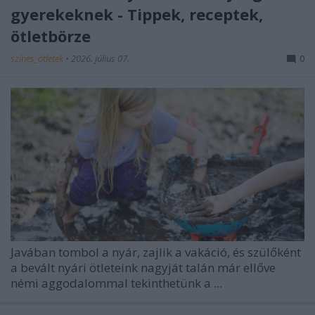
gyerekeknek - Tippek, receptek,
ötletbörze
színes_ötletek
•
2026. július 07.
0
Javában tombol a nyár, zajlik a vakáció, és szülőként
a bevált nyári ötleteink nagyját talán már ellőve
némi aggodalommal tekinthetünk a ...