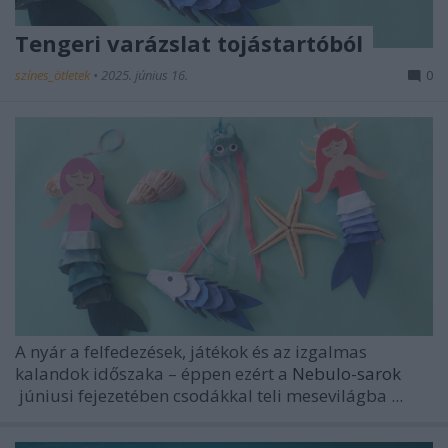
Tengeri varázslat tojástartóból
színes_ötletek
•
2025. június 16.
0
A nyár a felfedezések, játékok és az izgalmas
kalandok időszaka – éppen ezért a
Nebulo-sarok
júniusi fejezetében csodákkal teli mesevilágba ...