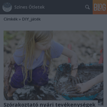
Színes Ötletek
Címkék
»
DIY_játék
Szórakoztató nyári tevékenységek