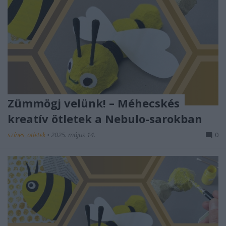
Zümmögj velünk! – Méhecskés
kreatív ötletek a Nebulo-sarokban
színes_ötletek
•
2025. május 14.
0