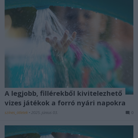
A legjobb, fillérekből kivitelezhető
vizes játékok a forró nyári napokra
színes_ötletek
•
2025. június 03.
0