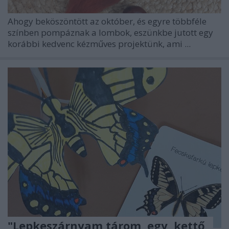
Ahogy beköszöntött az október, és egyre többféle
színben pompáznak a lombok, eszünkbe jutott egy
korábbi kedvenc kézműves projektünk, ami ...
"Lepkeszárnyam tárom, egy, kettő,