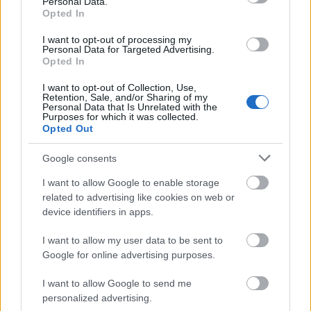
Personal Data.
Opted In
I want to opt-out of processing my
Personal Data for Targeted Advertising.
Opted In
I want to opt-out of Collection, Use,
Retention, Sale, and/or Sharing of my
Personal Data that Is Unrelated with the
Purposes for which it was collected.
Opted Out
Google consents
Ahoj, szárazföldi patkányok és matrózinasok! A
kalóznak nemcsak hajóra, de hűséges szárnyas
I want to allow Google to enable storage
cimborára is szüksége van, aki a vállán – ...
related to advertising like cookies on web or
device identifiers in apps.
I want to allow my user data to be sent to
Tündérkert a balkonon – Kreatív
Google for online advertising purposes.
minivilág készítése gyerekekkel
I want to allow Google to send me
színes_ötletek
•
2025. augusztus 01.
0
personalized advertising.