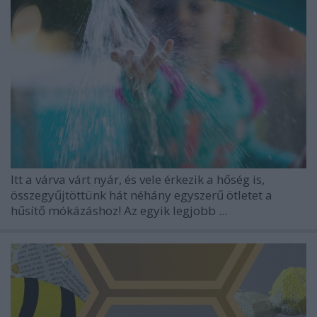
Itt a várva várt nyár, és vele érkezik a hőség is,
összegyűjtöttünk hát néhány egyszerű ötletet a
hűsítő mókázáshoz! Az egyik legjobb ...