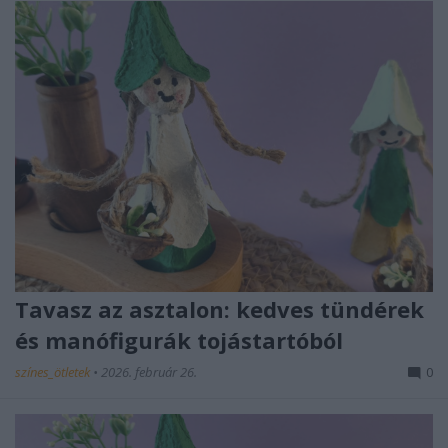
Tavasz az asztalon: kedves tündérek
és manófigurák tojástartóból
színes_ötletek
•
2026. február 26.
0