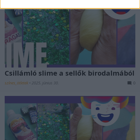
Csillámló slime a sellők birodalmából
színes_ötletek
•
2025. június 30.
0