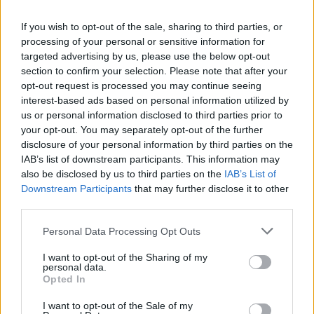
If you wish to opt-out of the sale, sharing to third parties, or
processing of your personal or sensitive information for
targeted advertising by us, please use the below opt-out
section to confirm your selection. Please note that after your
opt-out request is processed you may continue seeing
interest-based ads based on personal information utilized by
us or personal information disclosed to third parties prior to
your opt-out. You may separately opt-out of the further
disclosure of your personal information by third parties on the
IAB’s list of downstream participants. This information may
also be disclosed by us to third parties on the
IAB’s List of
Downstream Participants
that may further disclose it to other
third parties.
Please note that this website/app uses one or more Google
Personal Data Processing Opt Outs
ARRRR, papírgurigából papagájokat
services and may gather and store information including but
not limited to your visit or usage behaviour. You may click to
I want to opt-out of the Sharing of my
a fedélzetre!
personal data.
grant or deny consent to Google and its third-party tags to
Opted In
színes_ötletek
•
2025. szeptember 19.
0
use your data for below specified purposes in below Google
consent section.
I want to opt-out of the Sale of my