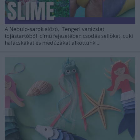
A
Nebulo-sarok
előző,
Tengeri varázslat
tojástartóból
című fejezetében csodás sellőket, cuki
halacskákat és medúzákat alkottunk ...