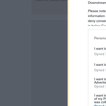
Downstream 
Please note
information 
deny consent
in below Go
Persona
I want t
Opted 
I want t
Opted 
I want 
Advertis
Opted 
I want t
of my P
was col