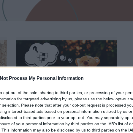
Not Process My Personal Information
to opt-out of the sale, sharing to third parties, or processing of your per
formation for targeted advertising by us, please use the below opt-out s
MACKÓS FEJTÖRŐK A
r selection. Please note that after your opt-out request is processed y
REJTVÉNYFEJTŐK NAPJÁRA
eing interest-based ads based on personal information utilized by us or
disclosed to third parties prior to your opt-out. You may separately opt-
BY:
SZÍNESÖTLETEK_TEAM
2023. FEB 03.
losure of your personal information by third parties on the IAB’s list of
e
1957-ben ezen a napon jelent meg a Füles
. This information may also be disclosed by us to third parties on the
IA
magazin, ami a keresztrejtvények mellett