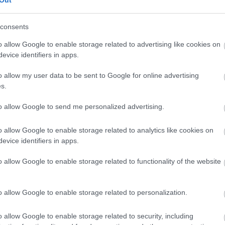
Out
consents
CÍMKÉK
o allow Google to enable storage related to advertising like cookies on
evice identifiers in apps.
advent
(
144
)
akzo nobel
(
74
)
o allow my user data to be sent to Google for online advertising
art export
(
82
)
s.
,
csináld magad
(
601
)
dekoráció
(
383
)
s
to allow Google to send me personalized advertising.
diy
(
383
)
DIY
(
303
)
o allow Google to enable storage related to analytics like cookies on
fenntarthatóság
(
71
)
án
evice identifiers in apps.
festés
(
174
)
fesztivál
(
70
)
o allow Google to enable storage related to functionality of the website
fonal
(
73
)
gyerekekkel készíthető
(
180
)
gyerekeknek
(
162
)
o allow Google to enable storage related to personalization.
gyerekjáték
(
73
)
hír
(
72
)
hobbyművész
(
81
)
o allow Google to enable storage related to security, including