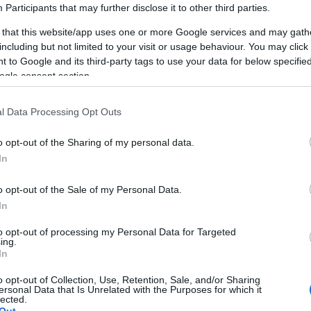
Participants
that may further disclose it to other third parties.
fejtörőket, képregényeket, vicceket, mókás
karikatúrákat is tartalmazott, és sokadszor...
 that this website/app uses one or more Google services and may gath
including but not limited to your visit or usage behaviour. You may click 
 to Google and its third-party tags to use your data for below specifi
ogle consent section.
l Data Processing Opt Outs
AKCIÓ
K
o opt-out of the Sharing of my personal data.
In
o opt-out of the Sale of my Personal Data.
In
P
to opt-out of processing my Personal Data for Targeted
ing.
In
o opt-out of Collection, Use, Retention, Sale, and/or Sharing
ersonal Data that Is Unrelated with the Purposes for which it
lected.