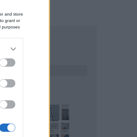
er and store
to grant or
ed purposes
ERESÉS
INTEREST