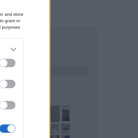
er and store
to grant or
ed purposes
ERESÉS
INTEREST