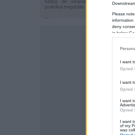
házba, de verandára, erkélyre is nagyo
Downstream 
praktikus megoldás!
Please note
...
information 
deny consent
in below Go
Persona
I want t
Opted 
I want t
Opted 
I want 
Advertis
Opted 
I want t
of my P
was col