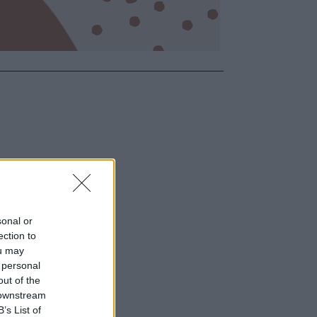
sonal or
ection to
ou may
 personal
out of the
 downstream
B’s List of