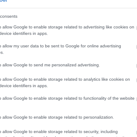
Out
consents
CÍMKÉK
o allow Google to enable storage related to advertising like cookies on
evice identifiers in apps.
advent
(
144
)
akzo nobel
(
74
)
o allow my user data to be sent to Google for online advertising
art export
(
82
)
s.
,
csináld magad
(
601
)
dekoráció
(
383
)
s
to allow Google to send me personalized advertising.
DIY
(
303
)
diy
(
383
)
o allow Google to enable storage related to analytics like cookies on
fenntarthatóság
(
71
)
án
evice identifiers in apps.
festés
(
174
)
fesztivál
(
70
)
o allow Google to enable storage related to functionality of the website
fonal
(
73
)
gyerekekkel készíthető
(
180
)
gyerekeknek
(
162
)
o allow Google to enable storage related to personalization.
gyerekjáték
(
73
)
hír
(
72
)
hobbyművész
(
81
)
o allow Google to enable storage related to security, including