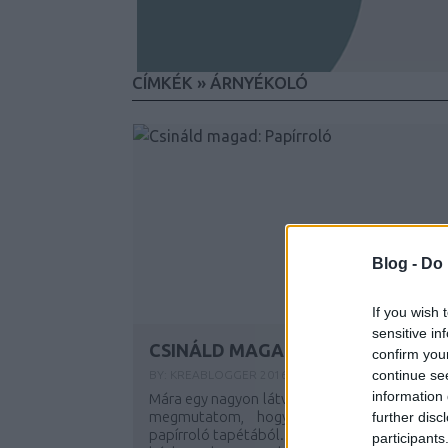
CÍMKÉK
»
ÁRNYÉKOLÓ
Blog -
Do 
If you wish 
sensitive in
CSINÁLD MAGAD: PAPÍRROLÓ
confirm you
continue se
BY:
KREABLOGGER
2016. JÚN 10.
information 
Mára egy nagyon látványos ötletet tartogato
megmutatom, hogy készíthető különlege
further disc
papírroló tapétából. Kisebb ablakokra, hétvé
participants