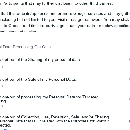
n
Participants
that may further disclose it to other third parties.
 that this website/app uses one or more Google services and may gath
including but not limited to your visit or usage behaviour. You may click 
 to Google and its third-party tags to use your data for below specifi
ogle consent section.
l Data Processing Opt Outs
AKCIÓ
K
o opt-out of the Sharing of my personal data.
In
o opt-out of the Sale of my Personal Data.
In
P
to opt-out of processing my Personal Data for Targeted
ing.
In
o opt-out of Collection, Use, Retention, Sale, and/or Sharing
ersonal Data that Is Unrelated with the Purposes for which it
lected.