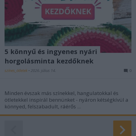
5 könnyű és ingyenes nyári
horgolásminta kezdőknek
színes_ötletek
•
2026. július 14.
0
Minden évszak más színekkel, hangulatokkal és
ötletekkel inspirál bennünket - nyáron kétségkívül a
könnyed, felszabadult, ráérős ...