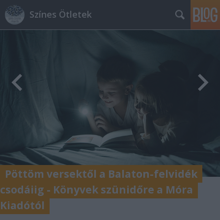
Színes Ötletek
Pöttöm versektől a Balaton-felvidék
csodáiig - Könyvek szünidőre a Móra
Kiadótól