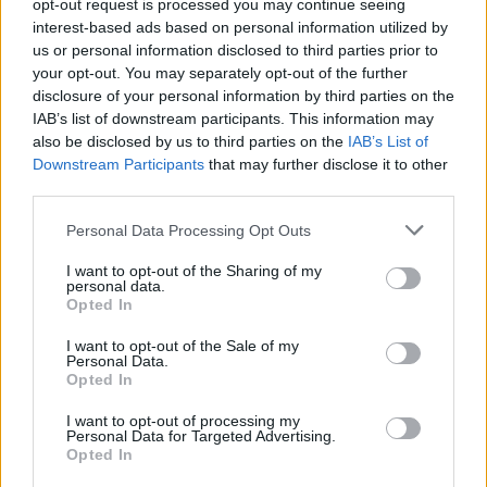
opt-out request is processed you may continue seeing
interest-based ads based on personal information utilized by
A nyár tele van olyan pillanatokkal, amelyeket
us or personal information disclosed to third parties prior to
szívesen őrzünk meg: különleges kirándulások,
your opt-out. You may separately opt-out of the further
táborok, régóta várt találkozások, önfeledt ...
disclosure of your personal information by third parties on the
IAB’s list of downstream participants. This information may
also be disclosed by us to third parties on the
IAB’s List of
Downstream Participants
that may further disclose it to other
third parties.
Please note that this website/app uses one or more Google
Personal Data Processing Opt Outs
services and may gather and store information including but
not limited to your visit or usage behaviour. You may click to
I want to opt-out of the Sharing of my
personal data.
grant or deny consent to Google and its third-party tags to
Opted In
use your data for below specified purposes in below Google
consent section.
I want to opt-out of the Sale of my
Personal Data.
Opted In
I want to opt-out of processing my
Personal Data for Targeted Advertising.
Opted In
A „kék szoba” új ritmusban – DIY