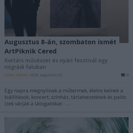
Augusztus 8-án, szombaton ismét
ArtPiknik Cered
Kortárs művészet és nyári fesztivál egy
nógrádi faluban
színes_ötletek
•
2026. augusztus 05.
0
Egy napra megnyílnak a műtermek, életre kelnek a
kiállítások, koncert, színház, tárlatvezetések és palóc
ízek várják a látogatókat - ...