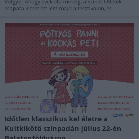
Völgye
. Ahogy évek óta mindig, a Színes Ötletek
csapata ismét ott lesz majd a fesztiválon, és ...
Időtlen klasszikus kel életre a
Kultkikötő színpadán július 22-én
Balatonföldváron