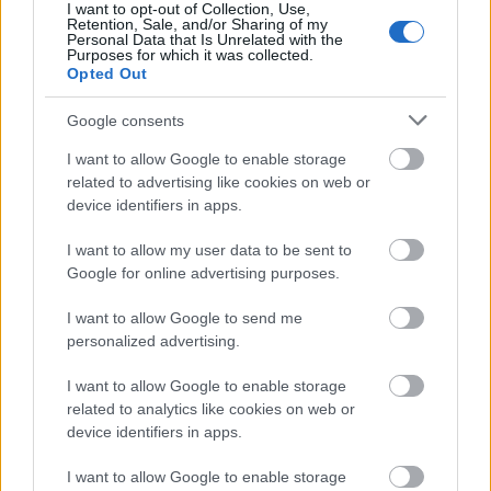
I want to opt-out of Collection, Use,
átalakulás a Dulux 2026-os színeivel
Retention, Sale, and/or Sharing of my
Personal Data that Is Unrelated with the
Purposes for which it was collected.
színes_ötletek
•
2026. július 28.
0
Opted Out
Egy nyaraló mindig jó terep egy kis kísérletezésre,
Google consents
hiszen teljesen más ütemben zajlik ott az élet, távol
I want to allow Google to enable storage
vagyunk az általában megszokott ...
related to advertising like cookies on web or
device identifiers in apps.
I want to allow my user data to be sent to
Google for online advertising purposes.
I want to allow Google to send me
personalized advertising.
I want to allow Google to enable storage
related to analytics like cookies on web or
device identifiers in apps.
I want to allow Google to enable storage