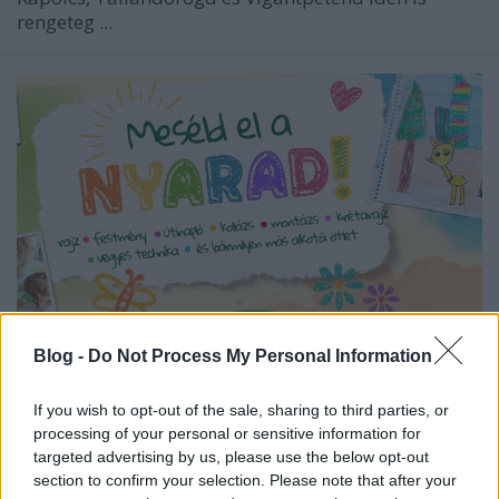
rengeteg ...
Blog -
Do Not Process My Personal Information
Crayola Kreatív Szünidő Pályázat
If you wish to opt-out of the sale, sharing to third parties, or
processing of your personal or sensitive information for
2026
targeted advertising by us, please use the below opt-out
section to confirm your selection. Please note that after your
színes_ötletek
•
2026. július 28.
0