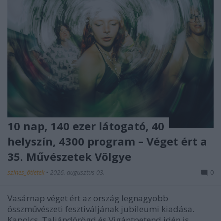
10 nap, 140 ezer látogató, 40
helyszín, 4300 program – Véget ért a
35. Művészetek Völgye
színes_ötletek
•
2026. augusztus 03.
0
Vasárnap véget ért az ország legnagyobb
összművészeti fesztiváljának jubileumi kiadása.
Kapolcs, Taliándörögd és Vigántpetend idén is