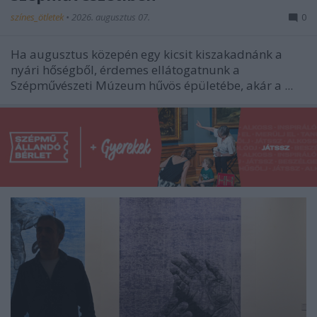
színes_ötletek
•
2026. augusztus 07.
0
Ha augusztus közepén egy kicsit kiszakadnánk a
nyári hőségből, érdemes ellátogatnunk a
Szépművészeti Múzeum hűvös épületébe, akár a ...