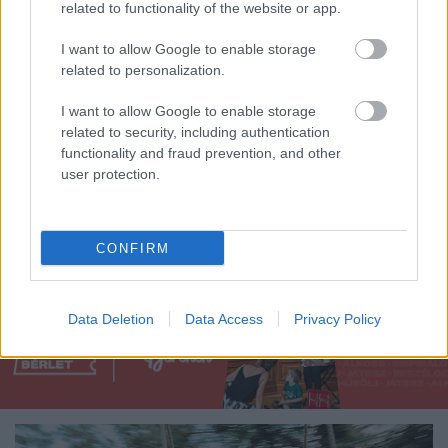
related to functionality of the website or app.
I want to allow Google to enable storage
Színes gondolatok, vidám alkotások –
related to personalization.
lezárult a Nebulo vakációs kreatív
I want to allow Google to enable storage
kihívása
related to security, including authentication
színes_ötletek
•
2026. július 21.
0
functionality and fraud prevention, and other
user protection.
A vakáció első napjai mindig különleges érzéseket
hoznak magukkal. A hosszú tanév fáradtsága lassan
eltűnik, helyét átveszi a szabadság, a ...
CONFIRM
Data Deletion
Data Access
Privacy Policy