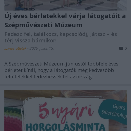
Új éves bérletekkel várja látogatóit a
Szépművészeti Múzeum
Fedezz fel, találkozz, kapcsolódj, játssz – és
térj vissza bármikor!
színes_ötletek
•
2026. július 15.
0
A
Szépművészeti Múzeum
júniustól többféle éves
bérletet kínál, hogy a látogatók még kedvezőbb
feltételekkel fedezhessék fel az ország ...