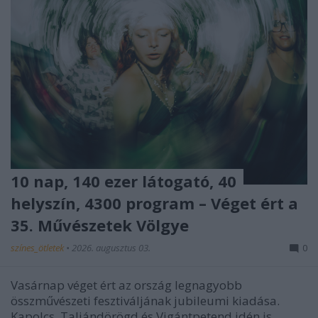
10 nap, 140 ezer látogató, 40
helyszín, 4300 program – Véget ért a
35. Művészetek Völgye
színes_ötletek
•
2026. augusztus 03.
0
Vasárnap véget ért az ország legnagyobb
összművészeti fesztiváljának jubileumi kiadása.
Kapolcs, Taliándörögd és Vigántpetend idén is