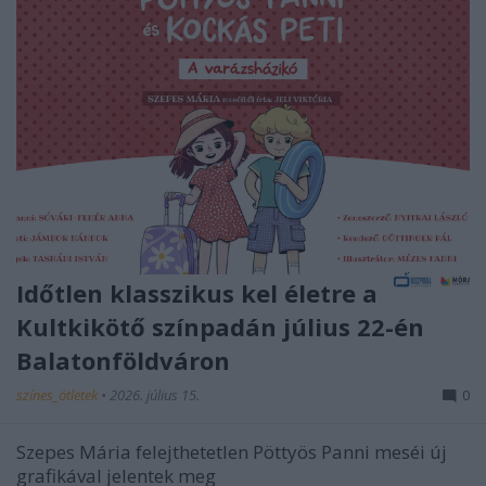
Időtlen klasszikus kel életre a
Kultkikötő színpadán július 22-én
Balatonföldváron
színes_ötletek
•
2026. július 15.
0
Szepes Mária felejthetetlen Pöttyös Panni meséi új
grafikával jelentek meg