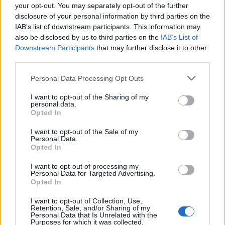
your opt-out. You may separately opt-out of the further
disclosure of your personal information by third parties on the
A nyár tele van olyan pillanatokkal, amelyeket
IAB’s list of downstream participants. This information may
szívesen őrzünk meg: különleges kirándulások,
also be disclosed by us to third parties on the
IAB’s List of
táborok, régóta várt találkozások, önfeledt ...
Downstream Participants
that may further disclose it to other
third parties.
Please note that this website/app uses one or more Google
Personal Data Processing Opt Outs
services and may gather and store information including but
not limited to your visit or usage behaviour. You may click to
I want to opt-out of the Sharing of my
personal data.
grant or deny consent to Google and its third-party tags to
Opted In
use your data for below specified purposes in below Google
consent section.
I want to opt-out of the Sale of my
Personal Data.
Opted In
I want to opt-out of processing my
Personal Data for Targeted Advertising.
Opted In
I want to opt-out of Collection, Use,
Retention, Sale, and/or Sharing of my
Personal Data that Is Unrelated with the
A „kék szoba” új ritmusban – DIY
Purposes for which it was collected.