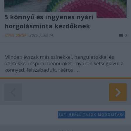
5 könnyű és ingyenes nyári
horgolásminta kezdőknek
színes_ötletek
•
2026. július 14.
0
Minden évszak más színekkel, hangulatokkal és
ötletekkel inspirál bennünket - nyáron kétségkívül a
könnyed, felszabadult, ráérős ...
SÜTI BEÁLLÍTÁSOK MÓDOSÍTÁSA