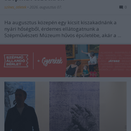
színes_ötletek
•
2026. augusztus 07.
0
Ha augusztus közepén egy kicsit kiszakadnánk a
nyári hőségből, érdemes ellátogatnunk a
Szépművészeti Múzeum hűvös épületébe, akár a ...