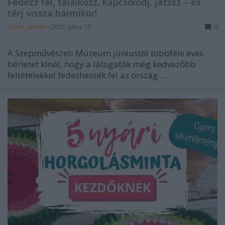
Fedezz fel, találkozz, kapcsolódj, játssz – és
térj vissza bármikor!
színes_ötletek
•
2026. július 15.
0
A
Szépművészeti Múzeum
júniustól többféle éves
bérletet kínál, hogy a látogatók még kedvezőbb
feltételekkel fedezhessék fel az ország ...