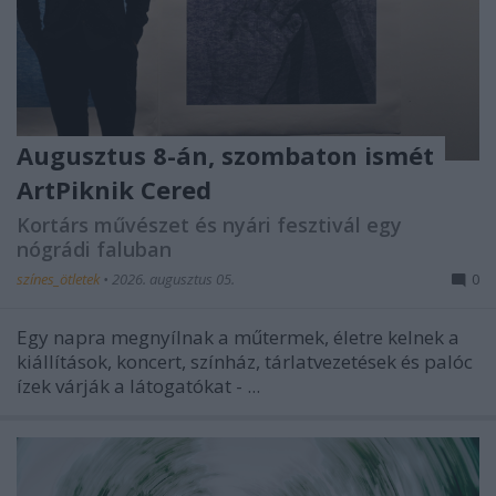
Augusztus 8-án, szombaton ismét
ArtPiknik Cered
Kortárs művészet és nyári fesztivál egy
nógrádi faluban
színes_ötletek
•
2026. augusztus 05.
0
Egy napra megnyílnak a műtermek, életre kelnek a
kiállítások, koncert, színház, tárlatvezetések és palóc
ízek várják a látogatókat - ...