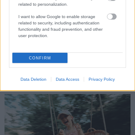
related to personalization.
Színes gondolatok, vidám alkotások –
I want to allow Google to enable storage
related to security, including authentication
lezárult a Nebulo vakációs kreatív
functionality and fraud prevention, and other
kihívása
user protection.
színes_ötletek
•
2026. július 21.
0
CONFIRM
A vakáció első napjai mindig különleges érzéseket
hoznak magukkal. A hosszú tanév fáradtsága lassan
eltűnik, helyét átveszi a szabadság, a ...
Data Deletion
Data Access
Privacy Policy