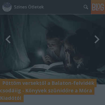
Színes Ötletek
Pöttöm versektől a Balaton-felvidék
csodáiig - Könyvek szünidőre a Móra
Kiadótól