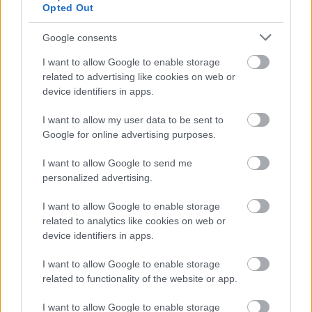
Opted Out
átalakulás a Dulux 2026-os színeivel
Google consents
színes_ötletek
•
2026. július 28.
0
I want to allow Google to enable storage
Egy nyaraló mindig jó terep egy kis kísérletezésre,
related to advertising like cookies on web or
hiszen teljesen más ütemben zajlik ott az élet, távol
device identifiers in apps.
vagyunk az általában megszokott ...
I want to allow my user data to be sent to
Google for online advertising purposes.
I want to allow Google to send me
personalized advertising.
I want to allow Google to enable storage
related to analytics like cookies on web or
device identifiers in apps.
I want to allow Google to enable storage
related to functionality of the website or app.
I want to allow Google to enable storage