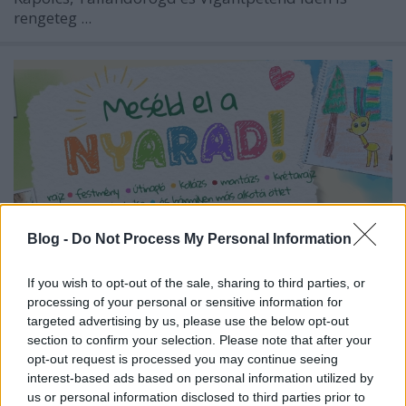
rengeteg ...
Blog -
Do Not Process My Personal Information
If you wish to opt-out of the sale, sharing to third parties, or
processing of your personal or sensitive information for
targeted advertising by us, please use the below opt-out
Crayola Kreatív Szünidő Pályázat
section to confirm your selection. Please note that after your
opt-out request is processed you may continue seeing
2026
interest-based ads based on personal information utilized by
színes_ötletek
•
2026. július 28.
0
us or personal information disclosed to third parties prior to