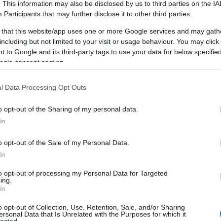
. This information may also be disclosed by us to third parties on the
IA
Participants
that may further disclose it to other third parties.
 that this website/app uses one or more Google services and may gath
including but not limited to your visit or usage behaviour. You may click 
 to Google and its third-party tags to use your data for below specifi
ogle consent section.
l Data Processing Opt Outs
MEGÚJULT KÖZTÉRREL NYIT A 35.
MŰVÉSZETEK VÖLGYE
o opt-out of the Sharing of my personal data.
In
BY:
SZÍNES_ÖTLETEK
2026. JÚL 14.
A
Művészetek Völgye Fesztivál
és annak
fő tulajdonosa, a Művészetek a
o opt-out of the Sale of my Personal Data.
és
Vidékfejlesztési Alapítvány a 35. jubileumi
In
fesztivál alkalmából egy teljesen megújult
B
közterület átadását...
to opt-out of processing my Personal Data for Targeted
.
ing.
In
o opt-out of Collection, Use, Retention, Sale, and/or Sharing
ersonal Data that Is Unrelated with the Purposes for which it
lected.