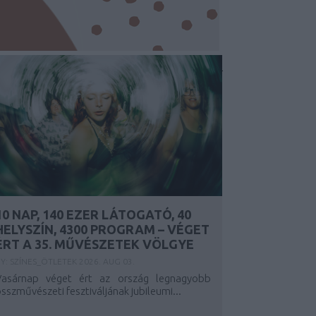
10 NAP, 140 EZER LÁTOGATÓ, 40
HELYSZÍN, 4300 PROGRAM – VÉGET
ÉRT A 35. MŰVÉSZETEK VÖLGYE
Y:
SZÍNES_ÖTLETEK
2026. AUG 03.
Vasárnap véget ért az ország legnagyobb
sszművészeti fesztiváljának jubileumi...