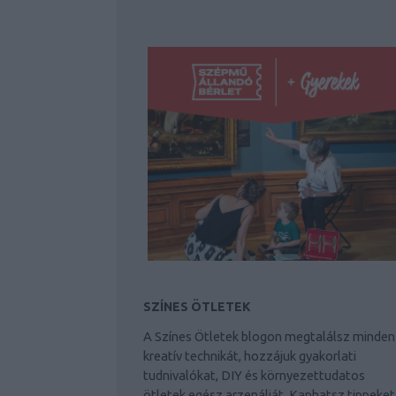
SZÍNES ÖTLETEK
A Színes Ötletek blogon megtalálsz minden
kreatív technikát, hozzájuk gyakorlati
tudnivalókat, DIY és környezettudatos
ötletek egész arzenálját. Kaphatsz tippeket