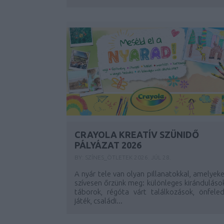
CRAYOLA KREATÍV SZÜNIDŐ
PÁLYÁZAT 2026
BY:
SZÍNES_ÖTLETEK
2026. JÚL 28.
A nyár tele van olyan pillanatokkal, amelyek
szívesen őrzünk meg: különleges kiránduláso
táborok, régóta várt találkozások, önfeled
játék, családi...