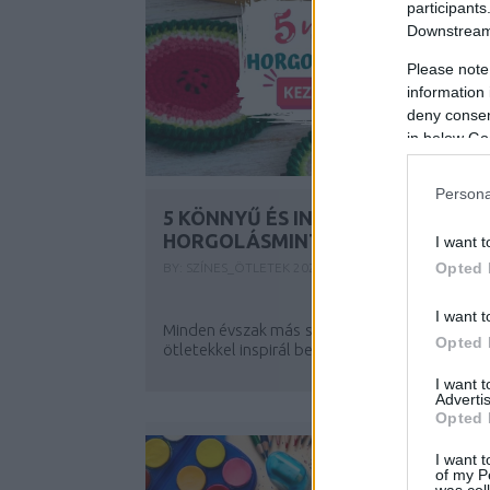
participants
Downstream 
Please note
information 
deny consent
in below Go
Persona
5 KÖNNYŰ ÉS INGYENES NYÁRI
HORGOLÁSMINTA KEZDŐKNEK
I want t
Opted 
BY:
SZÍNES_ÖTLETEK
2026. JÚL 14.
I want t
Minden évszak más színekkel, hangulatokkal 
Opted 
ötletekkel inspirál bennünket - nyáron...
I want 
Advertis
Opted 
I want t
of my P
was col