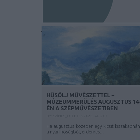
HŰSÖLJ MŰVÉSZETTEL –
MÚZEUMMERÜLÉS AUGUSZTUS 14
ÉN A SZÉPMŰVÉSZETIBEN
BY:
SZÍNES_ÖTLETEK
2026. AUG 07.
Ha augusztus közepén egy kicsit kiszakadnán
a nyári hőségből, érdemes...