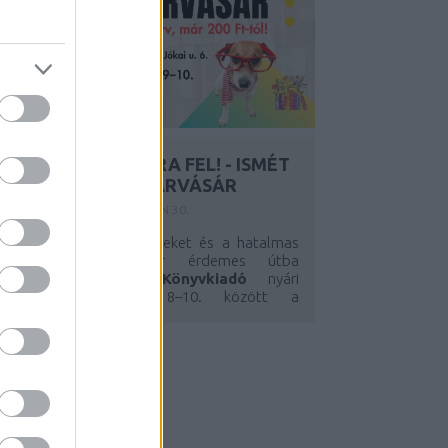
KÖNYVVADÁSZATRA FEL! - ISMÉT
ITT A MÓRA RAKTÁRVÁSÁR
Y:
SZÍNES_ÖTLETEK
2026. JÚN 30.
Ha szeretitek a jó könyveket és a hatalmas
kedvezményeket, akkor érdemes útba
ejtenetek a
Móra Könyvkiadó
nyári
raktárvásárát. Július 8–10. között a
udapesti...