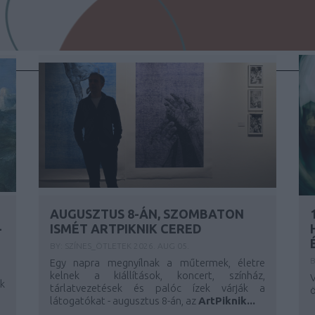
AUGUSZTUS 8-ÁN, SZOMBATON
-
ISMÉT ARTPIKNIK CERED
BY:
SZÍNES_ÖTLETEK
2026. AUG 05.
B
Egy napra megnyílnak a műtermek, életre
kelnek a kiállítások, koncert, színház,
k
tárlatvezetések és palóc ízek várják a
ö
látogatókat - augusztus 8-án, az
ArtPiknik...