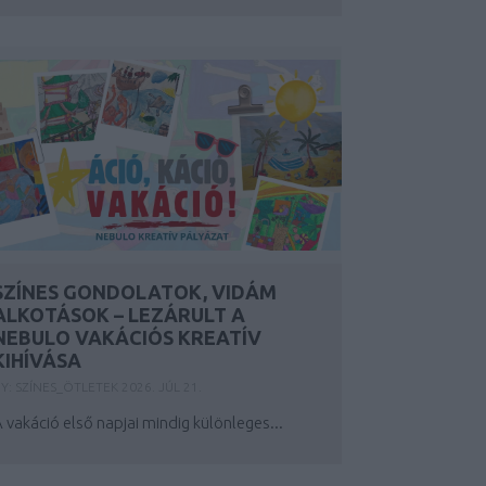
SZÍNES GONDOLATOK, VIDÁM
ALKOTÁSOK – LEZÁRULT A
NEBULO VAKÁCIÓS KREATÍV
KIHÍVÁSA
BY:
SZÍNES_ÖTLETEK
2026. JÚL 21.
 vakáció első napjai mindig különleges...