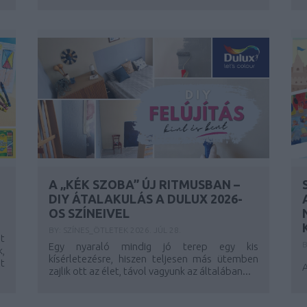
A „KÉK SZOBA” ÚJ RITMUSBAN –
DIY ÁTALAKULÁS A DULUX 2026-
OS SZÍNEIVEL
BY:
SZÍNES_ÖTLETEK
2026. JÚL 28.
et
Egy nyaraló mindig jó terep egy kis
k,
kísérletezésre, hiszen teljesen más ütemben
t
A
zajlik ott az élet, távol vagyunk az általában...