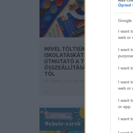
Opted 
Google 
I want t
web or d
MIVEL TÖLTSÜK MEG AZ
I want t
ISKOLATÁSKÁT? PRAKTIKUS
purpose
ÚTMUTATÓ A TOLLTARTÓ
ÖSSZEÁLLÍTÁSÁHOZ A NEBULO-
I want 
TÓL
BY:
SZÍNES_ÖTLETEK
2026. JÚL 07.
I want t
web or d
...
I want t
or app.
I want t
I want t