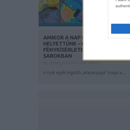
authenti
AMIKOR A NAP RAJZOL
HELYETTÜNK – NYÁRI
FÉNYKÍSÉRLETEK A NEBULO-
SAROKBAN
BY:
SZÍNES_ÖTLETEK
2026. JÚN 25.
A nyár egyik legjobb „alapanyaga” maga a...