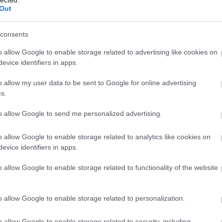
Out
consents
o allow Google to enable storage related to advertising like cookies on
evice identifiers in apps.
SZÓRAKOZTATÓ NYÁRI
o allow my user data to be sent to Google for online advertising
TEVÉKENYSÉGEK GYEREKEKNEK -
s.
TIPPEK, RECEPTEK, ÖTLETBÖRZE
B
to allow Google to send me personalized advertising.
BY:
SZÍNES_ÖTLETEK
2026. JÚL 07.
Javában tombol a nyár, zajlik a vakáció, és...
o allow Google to enable storage related to analytics like cookies on
evice identifiers in apps.
b
o allow Google to enable storage related to functionality of the website
o allow Google to enable storage related to personalization.
o allow Google to enable storage related to security, including