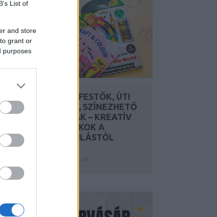
B’s List of
er and store
to grant or
ed purposes
MASZATMENTES KIFESTŐK, ÚTI
FOGLALKOZTATÓK, SZÍNEZHETŐ
FANTÁZIAÁLLATKÁK – KREATÍV
ESZKÖZÖK ÉS JÁTÉKOK A
CRAYOLÁTÓL, INDULÁSTÓL
MEGÉRKEZÉSIG
Y:
SZÍNES_ÖTLETEK
2026. JÚL 08.
..