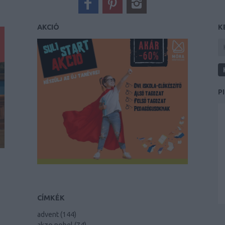
AKCIÓ
K
P
CÍMKÉK
advent
(
144
)
akzo nobel
(
74
)