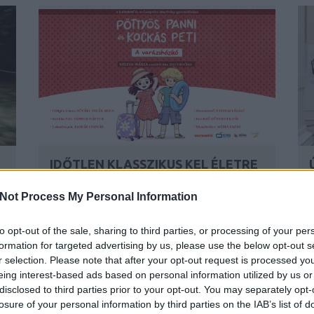
IDŐTLEN KLASSZIKUS KEL ÉLETRE
K
A KULTKIKÖTŐ SZÍNPADÁN JÚLIUS
N
22-ÉN BALATONFÖLDVÁRON
Not Process My Personal Information
BY:
SZÍNES_ÖTLETEK
2026. JÚL 15.
B
i
Szepes Mária felejthetetlen Pöttyös Panni meséi
to opt-out of the sale, sharing to third parties, or processing of your per
új grafikával jelentek meg
t
formation for targeted advertising by us, please use the below opt-out s
r selection. Please note that after your opt-out request is processed y
...
a
eing interest-based ads based on personal information utilized by us or
disclosed to third parties prior to your opt-out. You may separately opt-
losure of your personal information by third parties on the IAB’s list of