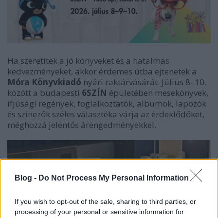
Ha szeretitek a jó könyveket és a hatalmas
kedvezményeket, akkor érdemes útba ejtenetek a
Móra Könyvkiadó
nyári raktárvásárát. Július 8–10.
között a budapesti
6SZÍN
épületében mesekönyvek,
ifjúsági regények, foglalkoztatók, albumok, lapozók
és színezők széles választéka várja az érdeklődőket,
méghozzá jelentős árengedményekkel.
Blog -
Do Not Process My Personal Information
If you wish to opt-out of the sale, sharing to third parties, or
processing of your personal or sensitive information for