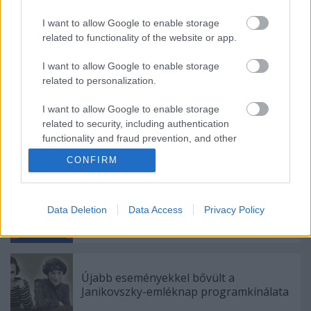
színpadán július 22-én Balatonföldváron
I want to allow Google to enable storage
related to functionality of the website or app.
Új helyszínen, régi lendülettel –
Könyvekkel, játékokkal és dedikálásokkal
I want to allow Google to enable storage
érkezik a 30. Budapesti Nemzetközi
related to personalization.
Könyvfesztivál
I want to allow Google to enable storage
Könyvek, élmények, találkozások – A
related to security, including authentication
Móra Kiadó programjai a 96. Ünnepi
functionality and fraud prevention, and other
Könyvhéten
user protection.
CONFIRM
Tizenkettő nem egy tucat -
Data Deletion
Data Access
Privacy Policy
Könyvújdonságok gyereknapra a Móra
Kiadótól
Újabb eseményekkel bővült a
Janikovszky-emléknap programkínálata