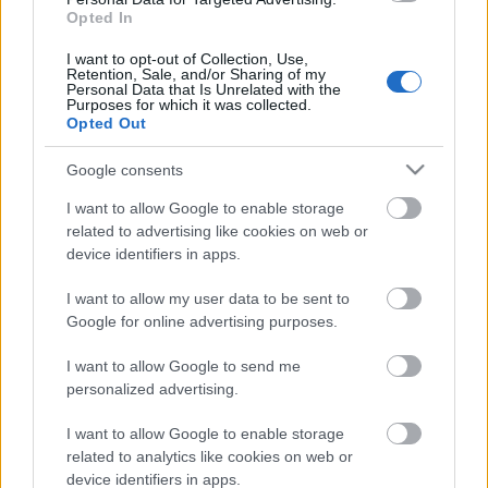
Opted In
Helyszín:
6SZÍN - 1066 Budapest, Jókai u. 6.
I want to opt-out of Collection, Use,
Csatlakozzatok a rendezvény
Facebook-
Retention, Sale, and/or Sharing of my
Personal Data that Is Unrelated with the
eseményéhez
, hogy semmiről ne maradjatok le!
Purposes for which it was collected.
Opted Out
Google consents
I want to allow Google to enable storage
related to advertising like cookies on web or
device identifiers in apps.
Címkék:
programajánló
akció
gyerekkönyv
gyerekeknek
móra
kiadó
mora kiado
színes programok
raktárvásár
I want to allow my user data to be sent to
Google for online advertising purposes.
I want to allow Google to send me
personalized advertising.
Ajánlott bejegyzések:
I want to allow Google to enable storage
related to analytics like cookies on web or
Időtlen klasszikus kel életre a Kultkikötő
device identifiers in apps.