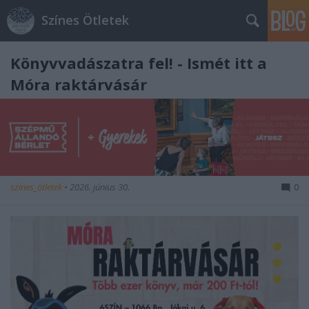
Színes Ötletek
Könyvvadászatra fel! - Ismét itt a
Móra raktárvásár
színes_ötletek
•
2026. június 30.
0