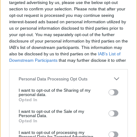
targeted advertising by us, please use the below opt-out
section to confirm your selection. Please note that after your
opt-out request is processed you may continue seeing
interest-based ads based on personal information utilized by
us or personal information disclosed to third parties prior to
your opt-out. You may separately opt-out of the further
disclosure of your personal information by third parties on the
IAB’s list of downstream participants. This information may
also be disclosed by us to third parties on the
IAB’s List of
A Móra raktárvására évről évre népszerű a
Downstream Participants
that may further disclose it to other
könyvbarátok körében, hiszen ilyenkor számos kötet
third parties.
és kiadvány jóval a bolti ár alatt szerezhető be. Akár
nyári olvasmányokat vagy kreatív foglalkoztatókat
Please note that this website/app uses one or more Google
Personal Data Processing Opt Outs
kerestek, akár előre gondolkodtok a később
services and may gather and store information including but
not limited to your visit or usage behaviour. You may click to
I want to opt-out of the Sharing of my
esedékes ajándékozásokon, a gazdag kínálatból
personal data.
grant or deny consent to Google and its third-party tags to
minden korosztály számára válogathattok. A
Opted In
use your data for below specified purposes in below Google
helyszínen készpénzzel és bankkártyával egyaránt
consent section.
fizethettek, de a szervezők örülnek, ha az
I want to opt-out of the Sale of my
Personal Data.
érintésmentes fizetési módot választjátok, és
Opted In
készüljetek szatyorral, táskával, vagy éppen
bőrönddel, hogy ezzel is védjétek a környezetet!
I want to opt-out of processing my
Personal Data for Targeted Advertising.