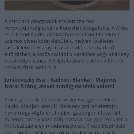
A színpadi programok mellett számos
könyvújdonság is vár a Könyvhét látogatóira. A Móra
és a Trend Kiadó kínálatában az elmúlt hetekben
számos olyan kötet debütált, melyek tökéletes
társak lehetnek a nyár, a szünidő, a szabadidő
eltöltéshez, a közös családi olvasáshoz vagy akár egy
kis elmélyüléshez. A folytatásban röviden kitérünk
néhány friss kötetre is!
Janikovszky Éva – Radnóti Blanka – Majoros
Nóra: A lány, akivel mindig történik valami
A hiánypótló kötet Janikovszky Éva gyermekkori
naplói alapján készült. Nem egy száraz életrajz,
hanem egy végtelenül bájos, gazdagon illusztrált
történet, amely közelebb hozza a mai gyerekekhez a
múlt század eleji mindennapokat. Kiváló inspiráció
arra, hogy a kiskamaszok maguk is naplóírásba,