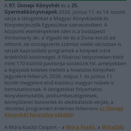
A
97. Ünnepi Könyvhét
és a
25.
Gyermekkönyvnapok
2026. június 11. és 14. között
várja a látogatókat a Magyar Könyvkiadók és
Könyvterjesztők Egyesülése szervezésében. A
központi eseményeknek idén is a budapesti
Vörösmarty tér, a Vigadó tér és a Duna-korzó ad
otthont, de országszerte számos vidéki városban is
várják kapcsolódó programok a könyvek iránt
érdeklődő közönséget. A fővárosi helyszíneken több
mint 170 kiállító pavilonja sorakozik fel, amelyekben
a legújabb kötetek mellett a hivatalos Könyvheti
Jegyzékre felkerült, 2026. május 1. és június 11.
között megjelent első kiadású magyar művek is
bemutatkoznak. A látogatókat folyamatos
könyvbemutatók, pódiumbeszélgetések,
könnyűzenei koncertek és dedikálások várják, a
részletes programért érdemes felkeresni
az Ünnepi
Könyvhét hivatalos oldalát
!
A Móra Kiadói Csoport – a
Móra Kiadó
, a
MóraEdu