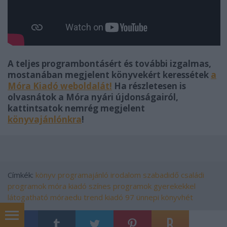
A teljes programbontásért és további izgalmas,
mostanában megjelent könyvekért keressétek
a
Móra Kiadó weboldalát!
Ha részletesen is
olvasnátok a Móra nyári újdonságairól,
kattintsatok nemrég megjelent
könyvajánlónkra
!
Címkék:
könyv
programajánló
irodalom
szabadidő
családi
programok
móra kiadó
színes programok
gyerekekkel
látogatható
móraedu
trend kiadó
97 ünnepi könyvhét