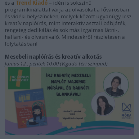
és a
Trend Kiadó
– idén is sokszínű
programkínálattal várja az olvasókat a fővárosban
és vidéki helyszíneken, melyek között ugyanúgy lesz
kreatív naplóírás, mint interaktív asztali bábjáték,
rengeteg dedikálás és sok más izgalmas látni-,
hallani- és olvasnivaló. Mindezekről részletesen a
folytatásban!
Mesebeli naplóírás és kreatív alkotás
Június 12., péntek 10:00 (Vigadó téri színpad)