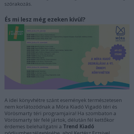
szórakozás.
És mi lesz még ezeken kívül?
A idei könyvhétre szánt események természetesen
nem korlátozódnak a Móra Kiadó Vigadó téri és
Vörösmarty téri programjaira! Ha szombaton a
Vörösmarty tér felé jártok, délután fél kettőkor
érdemes belehallgatni a
Trend Kiadó
pódiumbeszélgetésébe, ahol Kertész Erzsivel