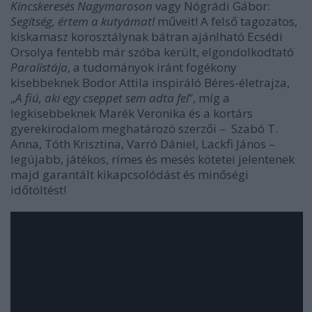
Kincskeresés Nagymaroson
vagy Nógrádi Gábor:
Segítség, értem a kutyámat!
műveit! A felső tagozatos,
kiskamasz korosztálynak bátran ajánlható Ecsédi
Orsolya fentebb már szóba került, elgondolkodtató
Paralistája
, a tudományok iránt fogékony
kisebbeknek Bodor Attila inspiráló Béres-életrajza,
„
A fiú, aki egy cseppet sem adta fel
”, míg a
legkisebbeknek Marék Veronika és a kortárs
gyerekirodalom meghatározó szerzői – Szabó T.
Anna, Tóth Krisztina, Varró Dániel, Lackfi János –
legújabb, játékos, rímes és mesés kötetei jelentenek
majd garantált kikapcsolódást és minőségi
időtöltést!