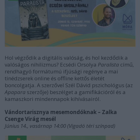
Hol végződik a digitális valóság, és hol kezdődik a
valóságos nihilizmus? Ecsédi Orsolya
Paralista
című,
rendhagyó formátumú ifjúsági regénye a mai
tinédzserek online és offline kettős életét
boncolgatja. A szerzővel Szél Dávid pszichológus (az
Apapara
szerzője) beszélget a gamifikációról és a
kamaszkori mindennapok kihívásairól.
Vándortarisznya mesemondóknak – Zalka
Csenge Virág mesél
Június 14., vasárnap 14:00 (Vigadó téri színpad)