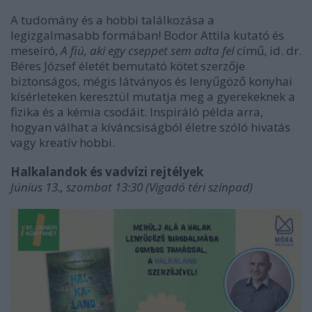
A tudomány és a hobbi találkozása a
legizgalmasabb formában! Bodor Attila kutató és
meseíró,
A fiú, aki egy cseppet sem adta fel
című, id. dr.
Béres József életét bemutató kötet szerzője
biztonságos, mégis látványos és lenyűgöző konyhai
kísérleteken keresztül mutatja meg a gyerekeknek a
fizika és a kémia csodáit. Inspiráló példa arra,
hogyan válhat a kíváncsiságból életre szóló hivatás
vagy kreatív hobbi.
Halkalandok és vadvízi rejtélyek
Június 13., szombat 13:30 (Vigadó téri színpad)