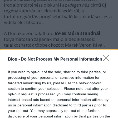
irodalomtörténész diskurál az
Idegen ház
című új
regény kapcsán az elcsendesedésről, a
tartalomgyártás pörgéséből való kiszakadásról és a
vidéki élet titkairól.
A Dunakorzón található
69-es Móra standnál
folyamatosan zajlanak majd a dedikálások:
találkozhattok többek között Marék Veronikával,
Lackfi Jánossal, Szabó T. Annával, Tóth Krisztinával,
Varró Dániellel, Boldizsár Ildikóval és a fentebb
Blog -
Do Not Process My Personal Information
részletezett programok résztvevőivel, így a kedvenc
könyvek egyedi, névre szóló ereklyévé válhatnak.
If you wish to opt-out of the sale, sharing to third parties, or
processing of your personal or sensitive information for
Emellett természetesen érdemes odafigyelni a
targeted advertising by us, please use the below opt-out
fővároson kívüli helyszínekre is!
Szegeden a
section to confirm your selection. Please note that after your
Somogyi-könyvtárban
és a
Móra sátornál
már
opt-out request is processed you may continue seeing
június 5-én elstartol a Janikovszky-emlékévhez
interest-based ads based on personal information utilized by
kapcsolódó családi naplóíró délután Majoros
us or personal information disclosed to third parties prior to
Nórával. Június 12-én ugyanitt rendezik meg a
your opt-out. You may separately opt-out of the further
népszerű
Könyvkirály olvasásnépszerűsítő játék
disclosure of your personal information by third parties on the