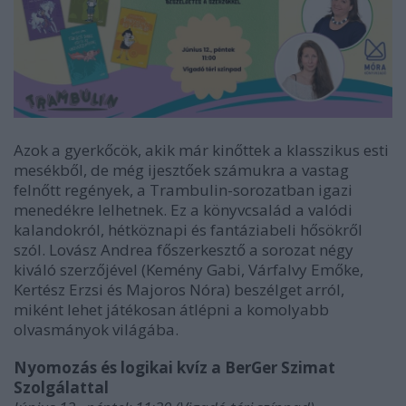
Azok a gyerkőcök, akik már kinőttek a klasszikus esti
mesékből, de még ijesztőek számukra a vastag
felnőtt regények, a Trambulin-sorozatban igazi
menedékre lelhetnek. Ez a könyvcsalád a valódi
kalandokról, hétköznapi és fantáziabeli hősökről
szól. Lovász Andrea főszerkesztő a sorozat négy
kiváló szerzőjével (Kemény Gabi, Várfalvy Emőke,
Kertész Erzsi és Majoros Nóra) beszélget arról,
miként lehet játékosan átlépni a komolyabb
olvasmányok világába.
Nyomozás és logikai kvíz a BerGer Szimat
Szolgálattal