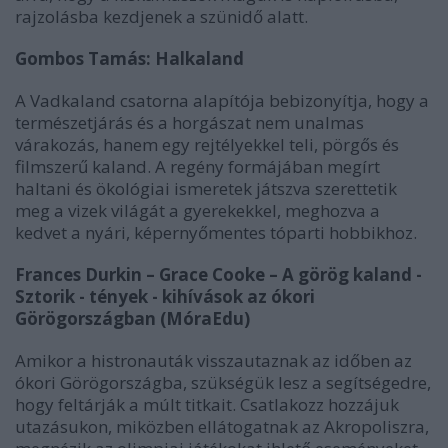
rajzolásba kezdjenek a szünidő alatt.
Gombos Tamás: Halkaland
A Vadkaland csatorna alapítója bebizonyítja, hogy a
természetjárás és a horgászat nem unalmas
várakozás, hanem egy rejtélyekkel teli, pörgős és
filmszerű kaland. A regény formájában megírt
haltani és ökológiai ismeretek játszva szerettetik
meg a vizek világát a gyerekekkel, meghozva a
kedvet a nyári, képernyőmentes tóparti hobbikhoz.
Frances Durkin – Grace Cooke – A görög kaland -
Sztorik - tények - kihívások az ókori
Görögországban (MóraEdu)
Amikor a histronauták visszautaznak az időben az
ókori Görögországba, szükségük lesz a segítségedre,
hogy feltárják a múlt titkait. Csatlakozz hozzájuk
utazásukon, miközben ellátogatnak az Akropoliszra,