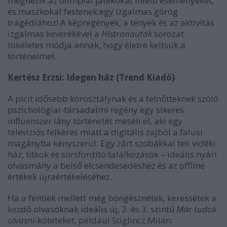
megnézik az olimpiai játékokat ihlető eseményeket,
és maszkokat festenek egy izgalmas görög
tragédiához! A képregények, a tények és az aktivitás
izgalmas keverékével a
Histronauták
sorozat
tökéletes módja annak, hogy életre keltsük a
történelmet.
Kertész Erzsi: Idegen ház (Trend Kiadó)
A picit idősebb korosztálynak és a felnőtteknek szóló
pszichológiai-társadalmi regény egy sikeres
influenszer lány történetét meséli el, aki egy
televíziós felkérés miatt a digitális zajból a falusi
magányba kényszerül. Egy zárt szobákkal teli vidéki
ház, titkok és sorsfordító találkozások – ideális nyári
olvasmány a belső elcsendesedéshez és az offline
értékek újraértékeléséhez.
Ha a fentiek mellett még böngésznétek, keressétek a
kezdő olvasóknak ideális új, 2. és 3. szintű
Már tudok
olvasni
-köteteket, például Stiglincz Milán: