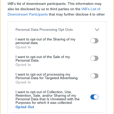
eredményhirdetését, ahol Bodor Attila tart interaktív
IAB’s list of downstream participants. This information may
bemutatót, másnap pedig Tánczos Adrienn
also be disclosed by us to third parties on the
IAB’s List of
színművész olvas fel az idén száz éve született írónő
Downstream Participants
that may further disclose it to other
tiszteletére. A Szegeden megrendezett programok
third parties.
egészen június 20-ig tartanak, amikor a Kövér Béla
Please note that this website/app uses one or more Google
Bábszínház művészei tacskóbőrbe bújva (
Bertalan és
Personal Data Processing Opt Outs
services and may gather and store information including but
Barnabás
) tartanak interaktív, rendhagyó
not limited to your visit or usage behaviour. You may click to
I want to opt-out of the Sharing of my
bábszínházi tárlatvezetést a Janikovszky 100
personal data.
grant or deny consent to Google and its third-party tags to
vándorkiállításon.
Opted In
use your data for below specified purposes in below Google
consent section.
I want to opt-out of the Sale of my
Personal Data.
Opted In
I want to opt-out of processing my
Personal Data for Targeted Advertising.
Opted In
I want to opt-out of Collection, Use,
Retention, Sale, and/or Sharing of my
Personal Data that Is Unrelated with the
Purposes for which it was collected.
Opted Out