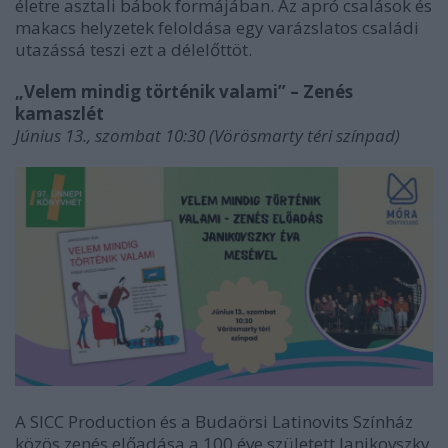
életre asztali bábok formájában. Az apró csalások és
makacs helyzetek feloldása egy varázslatos családi
utazássá teszi ezt a délelőttöt.
„Velem mindig történik valami” – Zenés
kamaszlét
Június 13., szombat 10:30 (Vörösmarty téri színpad)
A SICC Production és a Budaörsi Latinovits Színház
közös zenés előadása a 100 éve született Janikovszky