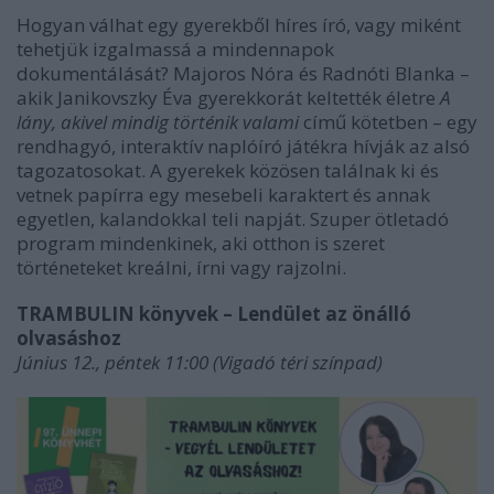
Hogyan válhat egy gyerekből híres író, vagy miként
tehetjük izgalmassá a mindennapok
dokumentálását? Majoros Nóra és Radnóti Blanka –
akik Janikovszky Éva gyerekkorát keltették életre
A
lány, akivel mindig történik valami
című kötetben – egy
rendhagyó, interaktív naplóíró játékra hívják az alsó
tagozatosokat. A gyerekek közösen találnak ki és
vetnek papírra egy mesebeli karaktert és annak
egyetlen, kalandokkal teli napját. Szuper ötletadó
program mindenkinek, aki otthon is szeret
történeteket kreálni, írni vagy rajzolni.
TRAMBULIN könyvek – Lendület az önálló
olvasáshoz
Június 12., péntek 11:00 (Vigadó téri színpad)