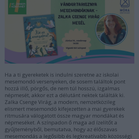
Ha a ti gyereketek is indulni szeretne az iskolai
mesemondó versenyeken, de sosem találtok pont
hozzá illő, pörgős, de nem túl hosszú, izgalmas
népmesét, akkor ezt a délutánt nektek találták ki.
Zalka Csenge Virág, a modern, nemzetközileg
elismert mesemondó kifejezetten a mai gyerekek
ritmusára válogatott össze magyar mondákat és
népmeséket. A színpadon ő maga ad ízelítőt a
gyűjteményből, bemutatva, hogy az élőszavas
mesemondás a legősibb és legkreatívabb közösségi