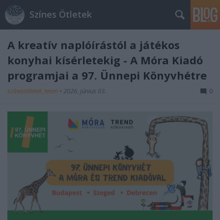
Színes Ötletek
A kreatív naplóírástól a játékos
konyhai kísérletekig - A Móra Kiadó
programjai a 97. Ünnepi Könyvhétre
színesötletek_team
•
2026. június 03.
0