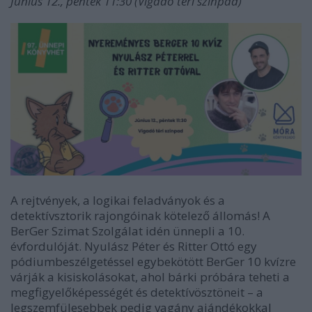
Június 12., péntek 11:30 (Vigadó téri színpad)
A rejtvények, a logikai feladványok és a
detektívsztorik rajongóinak kötelező állomás! A
BerGer Szimat Szolgálat idén ünnepli a 10.
évfordulóját. Nyulász Péter és Ritter Ottó egy
pódiumbeszélgetéssel egybekötött BerGer 10 kvízre
várják a kisiskolásokat, ahol bárki próbára teheti a
megfigyelőképességét és detektívösztöneit – a
legszemfülesebbek pedig vagány ajándékokkal