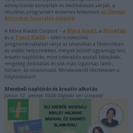
könnyűzenei koncertek és dedikálások várják, a
részletes programért érdemes felkeresni
az Ünnepi
Könyvhét hivatalos oldalát
!
A Móra Kiadói Csoport – a
Móra Kiadó
, a
MóraEdu
és a
Trend Kiadó
– idén is sokszínű
programkínálattal várja az olvasókat a fővárosban
és vidéki helyszíneken, melyek között ugyanúgy lesz
kreatív naplóírás, mint interaktív asztali bábjáték,
rengeteg dedikálás és sok más izgalmas látni-,
hallani- és olvasnivaló. Mindezekről részletesen a
folytatásban!
Mesebeli naplóírás és kreatív alkotás
Június 12., péntek 10:00 (Vigadó téri színpad)