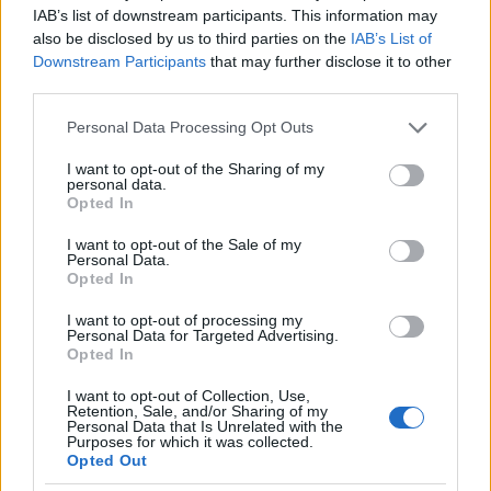
Somogyi-könyvtárban
és a
Móra sátornál
már
IAB’s list of downstream participants. This information may
június 5-én elstartol a Janikovszky-emlékévhez
also be disclosed by us to third parties on the
IAB’s List of
kapcsolódó családi naplóíró délután Majoros
Downstream Participants
that may further disclose it to other
Nórával. Június 12-én ugyanitt rendezik meg a
third parties.
népszerű
Könyvkirály olvasásnépszerűsítő játék
Please note that this website/app uses one or more Google
Personal Data Processing Opt Outs
eredményhirdetését, ahol Bodor Attila tart interaktív
services and may gather and store information including but
bemutatót, másnap pedig Tánczos Adrienn
not limited to your visit or usage behaviour. You may click to
I want to opt-out of the Sharing of my
színművész olvas fel az idén száz éve született írónő
personal data.
grant or deny consent to Google and its third-party tags to
Opted In
tiszteletére. A Szegeden megrendezett programok
use your data for below specified purposes in below Google
egészen június 20-ig tartanak, amikor a Kövér Béla
consent section.
I want to opt-out of the Sale of my
Bábszínház művészei tacskóbőrbe bújva (
Bertalan és
Personal Data.
Barnabás
) tartanak interaktív, rendhagyó
Opted In
bábszínházi tárlatvezetést a Janikovszky 100
I want to opt-out of processing my
vándorkiállításon.
Personal Data for Targeted Advertising.
Opted In
I want to opt-out of Collection, Use,
Retention, Sale, and/or Sharing of my
Personal Data that Is Unrelated with the
Purposes for which it was collected.
Opted Out