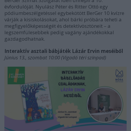
BerGer Szimat Szolgálat idén ünnepli a 10.
évfordulóját. Nyulász Péter és Ritter Ottó egy
pódiumbeszélgetéssel egybekötött BerGer 10 kvízre
várják a kisiskolásokat, ahol bárki próbára teheti a
megfigyelőképességét és detektívösztöneit – a
legszemfülesebbek pedig vagány ajándékokkal
gazdagodhatnak.
Interaktív asztali bábjáték Lázár Ervin meséiből
Június 13., szombat 10:00 (Vigadó téri színpad)