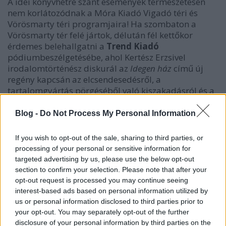
A idei könyvhétre szánt események természetesen
nem korlátozódnak a Móra Kiadó Vigadó téri és
Vörösmarty téri programjaira! Ha szombaton a
Vörösmarty tér felé jártok, délután fél kettőkor
érdemes belehallgatni a
Trend Kiadó
pódiumbeszélgetésébe, ahol Kertész Erzsivel
irodalomtörténész diskurál az
Idegen ház
című új
regény kapcsán az elcsendesedésről, a
tartalomgyártás pörgéséből való kiszakadásról és a
vidéki élet titkairól.
Blog -
Do Not Process My Personal Information
A Dunakorzón található
69-es Móra standnál
folyamatosan zajlanak majd a dedikálások:
If you wish to opt-out of the sale, sharing to third parties, or
találkozhattok többek között Marék Veronikával,
processing of your personal or sensitive information for
Lackfi Jánossal, Szabó T. Annával, Tóth Krisztinával,
targeted advertising by us, please use the below opt-out
Varró Dániellel, Boldizsár Ildikóval és a fentebb
section to confirm your selection. Please note that after your
részletezett programok résztvevőivel, így a kedvenc
opt-out request is processed you may continue seeing
könyvek egyedi, névre szóló ereklyévé válhatnak.
interest-based ads based on personal information utilized by
us or personal information disclosed to third parties prior to
Emellett természetesen érdemes odafigyelni a
your opt-out. You may separately opt-out of the further
fővároson kívüli helyszínekre is!
Szegeden a
disclosure of your personal information by third parties on the