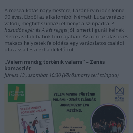
A mesealkotás nagymestere, Lázár Ervin idén lenne
90 éves. Ebből az alkalomból Németh Luca varázsol
valódi, meghitt színházi élményt a színpadra:
A
hazudós egér
és
A két reggel
jól ismert figurái kelnek
életre asztali bábok formájában. Az apró csalások és
makacs helyzetek feloldása egy varázslatos családi
utazássá teszi ezt a délelőttöt.
„Velem mindig történik valami” – Zenés
kamaszlét
Június 13., szombat 10:30 (Vörösmarty téri színpad)