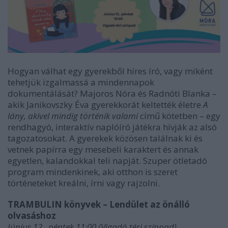
Hogyan válhat egy gyerekből híres író, vagy miként
tehetjük izgalmassá a mindennapok
dokumentálását? Majoros Nóra és Radnóti Blanka –
akik Janikovszky Éva gyerekkorát keltették életre
A
lány, akivel mindig történik valami
című kötetben – egy
rendhagyó, interaktív naplóíró játékra hívják az alsó
tagozatosokat. A gyerekek közösen találnak ki és
vetnek papírra egy mesebeli karaktert és annak
egyetlen, kalandokkal teli napját. Szuper ötletadó
program mindenkinek, aki otthon is szeret
történeteket kreálni, írni vagy rajzolni.
TRAMBULIN könyvek – Lendület az önálló
olvasáshoz
Június 12., péntek 11:00 (Vigadó téri színpad)