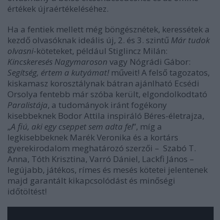
értékek újraértékeléséhez.
Ha a fentiek mellett még böngésznétek, keressétek a
kezdő olvasóknak ideális új, 2. és 3. szintű
Már tudok
olvasni
-köteteket, például Stiglincz Milán:
Kincskeresés Nagymaroson
vagy Nógrádi Gábor:
Segítség, értem a kutyámat!
műveit! A felső tagozatos,
kiskamasz korosztálynak bátran ajánlható Ecsédi
Orsolya fentebb már szóba került, elgondolkodtató
Paralistája
, a tudományok iránt fogékony
kisebbeknek Bodor Attila inspiráló Béres-életrajza,
„
A fiú, aki egy cseppet sem adta fel
”, míg a
legkisebbeknek Marék Veronika és a kortárs
gyerekirodalom meghatározó szerzői – Szabó T.
Anna, Tóth Krisztina, Varró Dániel, Lackfi János –
legújabb, játékos, rímes és mesés kötetei jelentenek
majd garantált kikapcsolódást és minőségi
időtöltést!