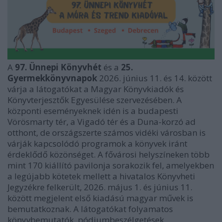
A
97. Ünnepi Könyvhét
és a
25.
Gyermekkönyvnapok
2026. június 11. és 14. között
várja a látogatókat a Magyar Könyvkiadók és
Könyvterjesztők Egyesülése szervezésében. A
központi eseményeknek idén is a budapesti
Vörösmarty tér, a Vigadó tér és a Duna-korzó ad
otthont, de országszerte számos vidéki városban is
várják kapcsolódó programok a könyvek iránt
érdeklődő közönséget. A fővárosi helyszíneken több
mint 170 kiállító pavilonja sorakozik fel, amelyekben
a legújabb kötetek mellett a hivatalos Könyvheti
Jegyzékre felkerült, 2026. május 1. és június 11.
között megjelent első kiadású magyar művek is
bemutatkoznak. A látogatókat folyamatos
könyvbemutatók, pódiumbeszélgetések,