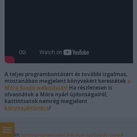
A teljes programbontásért és további izgalmas,
mostanában megjelent könyvekért keressétek
a
Móra Kiadó weboldalát!
Ha részletesen is
olvasnátok a Móra nyári újdonságairól,
kattintsatok nemrég megjelent
könyvajánlónkra
!
Címkék:
könyv
programajánló
irodalom
szabadidő
családi