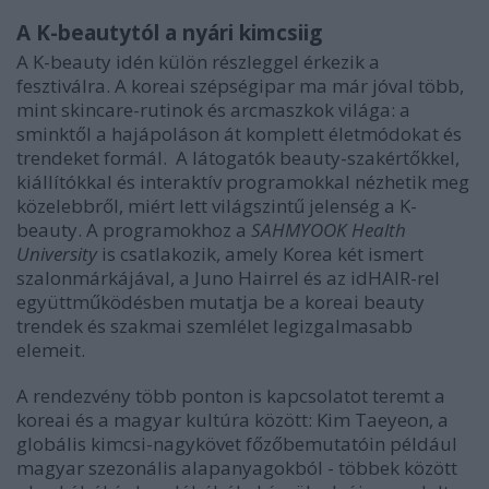
A K-beautytól a nyári kimcsiig
A K-beauty idén külön részleggel érkezik a
fesztiválra. A koreai szépségipar ma már jóval több,
mint skincare-rutinok és arcmaszkok világa: a
sminktől a hajápoláson át komplett életmódokat és
trendeket formál. A látogatók beauty-szakértőkkel,
kiállítókkal és interaktív programokkal nézhetik meg
közelebbről, miért lett világszintű jelenség a K-
beauty. A programokhoz a
SAHMYOOK Health
University
is csatlakozik, amely Korea két ismert
szalonmárkájával, a Juno Hairrel és az idHAIR-rel
együttműködésben mutatja be a koreai beauty
trendek és szakmai szemlélet legizgalmasabb
elemeit.
A rendezvény több ponton is kapcsolatot teremt a
koreai és a magyar kultúra között: Kim Taeyeon, a
globális kimcsi-nagykövet főzőbemutatóin például
magyar szezonális alapanyagokból - többek között