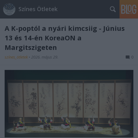
Színes Ötletek
A K-poptól a nyári kimcsiig - Június
13 és 14-én KoreaON a
Margitszigeten
színes_ötletek
•
2026. május 29.
0