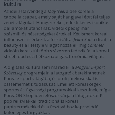
kultúra
Az idei sztárvendég a
MayTree
, a dél-koreai a
cappella csapat, amely saját hangjával épít fel teljes
zenei világokat. Hangszereket, effekteket és ikonikus
dallamokat utánoznak, videóik pedig már
százmilliós nézettségeket értek el. Két ismert koreai
influenszer is érkezik a fesztiválra:
Jelita Soo
a divat, a
beauty és a lifestyle világát hozza el, míg
Edmmer
videóin keresztül több százezren fedezik fel a koreai
street food és a hétköznapi gasztronómia világát.
A digitális kultúra sem marad ki: a
Magyar E-sport
Szövetség
programjain a látogatók betekinthetnek
Korea e-sport világába, és profi játékosokkal is
összemérhetik tudásukat. Emellett koreai cégek
sportos és ügyességi programokkal készülnek, míg a
KoreaON Shop idén először várja a látogatókat K-
pop relikviákkal, tradicionális koreai
papírtermékekkel és a fesztiválhoz kapcsolódó
különleges tárgyakkal.