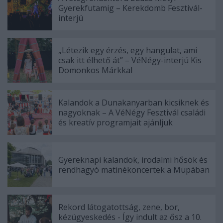
Gyerekfutamig – Kerekdomb Fesztivál-
interjú
„Létezik egy érzés, egy hangulat, ami
csak itt élhető át” – VéNégy-interjú Kis
Domonkos Márkkal
Kalandok a Dunakanyarban kicsiknek és
nagyoknak – A VéNégy Fesztivál családi
és kreatív programjait ajánljuk
Gyereknapi kalandok, irodalmi hősök és
rendhagyó matinékoncertek a Müpában
Rekord látogatottság, zene, bor,
kézügyeskedés - Így indult az ősz a 10.