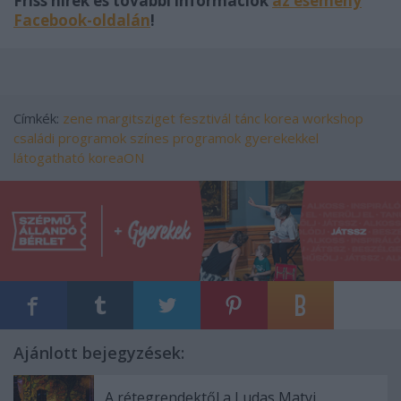
Friss hírek és további információk
az esemény
Facebook-oldalán
!
Címkék:
zene
margitsziget
fesztivál
tánc
korea
workshop
családi programok
színes programok
gyerekekkel
látogatható
koreaON
Ajánlott bejegyzések:
A rétegrendektől a Ludas Matyi