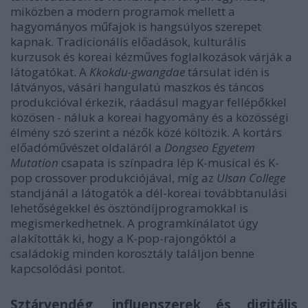
miközben a modern programok mellett a
hagyományos műfajok is hangsúlyos szerepet
kapnak. Tradicionális előadások, kulturális
kurzusok és koreai kézműves foglalkozások várják a
látogatókat. A
Kkokdu-gwangdae
társulat idén is
látványos, vásári hangulatú maszkos és táncos
produkcióval érkezik, ráadásul magyar fellépőkkel
közösen - náluk a koreai hagyomány és a közösségi
élmény szó szerint a nézők közé költözik. A kortárs
előadóművészet oldaláról a
Dongseo Egyetem
Mutation
csapata is színpadra lép K-musical és K-
pop crossover produkciójával, míg az
Ulsan College
standjánál a látogatók a dél-koreai továbbtanulási
lehetőségekkel és ösztöndíjprogramokkal is
megismerkedhetnek. A programkínálatot úgy
alakították ki, hogy a K-pop-rajongóktól a
családokig minden korosztály találjon benne
kapcsolódási pontot.
Sztárvendég, influenszerek és digitális