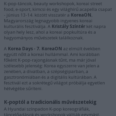
K-pop-táncok, beauty workshopok, koreai street
food, e-sport, kimcsi és egy világhírű acapella csapat
- június 13-14. között visszatér a
KoreaON
,
Magyarország legnagyobb ingyenes koreai
kulturális fesztiválja. A
Kristály Színtér
két napra
olyan hely lesz, ahol a koreai popkultúra és a
hagyományos művészetek találkoznak.
A
Korea Days - 7. KoreaON
az elmúlt években
együtt nőtt a koreai hullámmal. Ami korábban
főként K-pop-rajongásnak tűnt, ma már jóval
szélesebb jelenség: Korea egyszerre van jelen a
zenében, a divatban, a szépségiparban, a
gasztronómiában és a digitális kultúrában. A
fesztivál ezt a sokrétegű világot próbálja egyetlen
hétvégébe sűríteni.
K-poptól a tradicionális művészetekig
A Hyundai színpadon K-pop koreográfiák,
táncelőadások és workshopok váltják egymást,