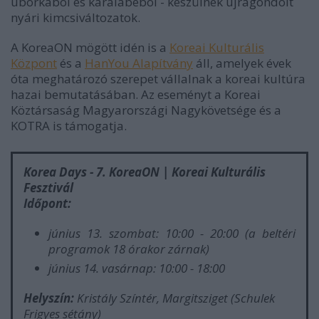
uborkából és karalábéból - készülnek újragondolt
nyári kimcsiváltozatok.
A KoreaON mögött idén is a
Koreai Kulturális
Központ
és a
HanYou Alapítvány
áll, amelyek évek
óta meghatározó szerepet vállalnak a koreai kultúra
hazai bemutatásában. Az eseményt a Koreai
Köztársaság Magyarországi Nagykövetsége és a
KOTRA is támogatja.
Korea Days - 7. KoreaON | Koreai Kulturális
Fesztivál
Időpont:
június 13. szombat: 10:00 - 20:00 (a beltéri
programok 18 órakor zárnak)
június 14. vasárnap: 10:00 - 18:00
Helyszín:
Kristály Színtér, Margitsziget (Schulek
Frigyes sétány)