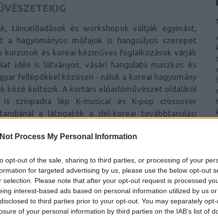
MŰVÉSZETEKIG
ák, táncelőadások és workshopok váltják egymást,
 a hagyományos műfajok is hangsúlyos szerepet
lis kurzusok és koreai kézműves foglalkozások várják
lat idén is látványos, vásári hangulatú maszkos és
agyar fellépőkkel közösen - náluk a koreai hagyomány
ők közé költözik. A kortárs előadóművészet oldaláról
is színpadra lép K-musical és K-pop crossover
andjánál a látogatók a dél-koreai továbbtanulási
kal is megismerkedhetnek. A programkínálatot úgy
Not Process My Personal Information
tól a családokig minden korosztály találjon benne
to opt-out of the sale, sharing to third parties, or processing of your per
 ÉS DIGITÁLIS KULTÚRA
formation for targeted advertising by us, please use the below opt-out s
r selection. Please note that after your opt-out request is processed y
reai a cappella csapat, amely saját hangjával épít fel
eing interest-based ads based on personal information utilized by us or
ffekteket és ikonikus dallamokat utánoznak, videóik
disclosed to third parties prior to your opt-out. You may separately opt-
losure of your personal information by third parties on the IAB’s list of
tek el. Két ismert koreai influenszer is érkezik a