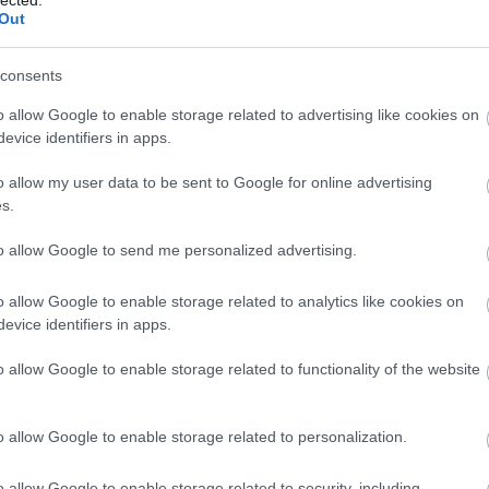
Out
consents
o allow Google to enable storage related to advertising like cookies on
evice identifiers in apps.
o allow my user data to be sent to Google for online advertising
s.
to allow Google to send me personalized advertising.
o allow Google to enable storage related to analytics like cookies on
IIG
evice identifiers in apps.
o allow Google to enable storage related to functionality of the website
k a fesztiválra. A koreai szépségipar ma már jóval
zkok világa: a sminktől a hajápoláson át komplett
atók beauty-szakértőkkel, kiállítókkal és interaktív
o allow Google to enable storage related to personalization.
l, miért lett világszintű jelenség a K-beauty. A
versity
is csatlakozik, amely Korea két ismert
o allow Google to enable storage related to security, including