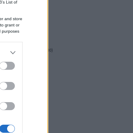
csináld magad
(
601
)
B’s List of
dekoráció
(
383
)
DIY
(
303
)
er and store
diy
(
383
)
to grant or
fenntarthatóság
(
71
)
ed purposes
festés
(
174
)
fesztivál
(
70
)
fonal
(
73
)
gyerekekkel készíthető
(
180
)
gyerekeknek
(
162
)
gyerekjáték
(
73
)
hír
(
72
)
hobbyművész
(
81
)
hulladékcsökkentés
(
113
)
húsvét
(
122
)
inspiráció
(
188
)
játék
(
145
)
jeles nap
(
77
)
karácsony
(
280
)
képzőművészet
(
79
)
kert
(
111
)
kézzel készült
(
142
)