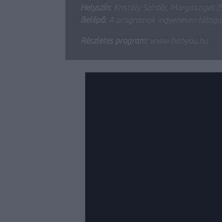
Helyszín:
Kristály Színtér, Margitsziget (
Belépő:
A programok ingyenesen látoga
Részletes program:
www.hanyou.hu