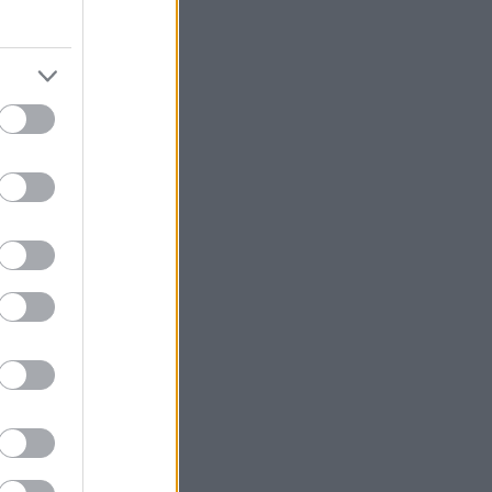
könyvajánló
(
91
)
lakásdekoráció
(
121
)
lakberendezés
(
93
)
művészet
(
74
)
nyár
(
72
)
nyereményjáték
(
136
)
ősz
(
146
)
otthon
(
72
)
pályázat
(
70
)
papír
(
138
)
pritt
(
98
)
programajánló
(
211
)
recycle
(
120
)
színes programok
(
187
)
támogatott tartalom
(
250
)
tavasz
(
125
)
tél
(
70
)
újrahasznosítás
(
260
)
zene
(
81
)
Címkefelhő