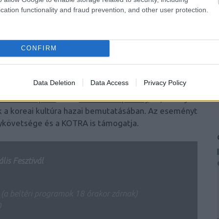
z idHAIR-rel együttműködésben mutatja be a koreai
cation functionality and fraud prevention, and other user protection.
gizgalmasabb elemeit.
t teremt a koreai és a magyar kultúra között: Kim
CONFIRM
vet főzőbemutatóin például magyar szezonális
ból és karalábéból - készülnek újragondolt nyári
Data Deletion
Data Access
Privacy Policy
turális Központ
és a
HanYou Alapítvány
áll, amelyek
 a koreai kultúra hazai bemutatásában. Az eseményt
ykövetsége és a KOTRA is támogatja.
lis Fesztivál
 (a beltéri programok 18 órakor zárnak)
0