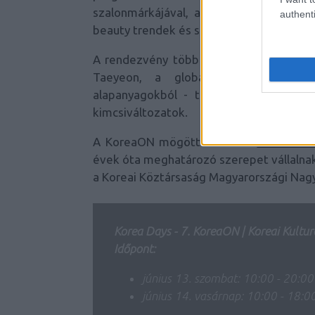
szalonmárkájával, a Juno Hairrel és a
authenti
beauty trendek és szakmai szemlélet le
A rendezvény több ponton is kapcsolato
Taeyeon, a globális kimcsi-nagykö
alapanyagokból - többek között uborká
kimcsiváltozatok.
A KoreaON mögött idén is a
Koreai Kul
évek óta meghatározó szerepet vállalnak
a Koreai Köztársaság Magyarországi Nag
Korea Days - 7. KoreaON | Koreai Kulturá
Időpont:
június 13. szombat: 10:00 - 20:00
június 14. vasárnap: 10:00 - 18:0