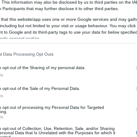
. This information may also be disclosed by us to third parties on the
IA
és a lifestyle világát hozza el, míg
Edmmer
videóin
Participants
that may further disclose it to other third parties.
a koreai street food és a hétköznapi gasztronómia
 that this website/app uses one or more Google services and may gath
including but not limited to your visit or usage behaviour. You may click 
 to Google and its third-party tags to use your data for below specifi
Magyar E-sport Szövetség
programjain a látogatók
ogle consent section.
 és profi játékosokkal is összemérhetik tudásukat.
sségi programokkal készülnek, míg a KoreaON Shop
l Data Processing Opt Outs
likviákkal, tradicionális koreai papírtermékekkel és a
akkal.
o opt-out of the Sharing of my personal data.
In
o opt-out of the Sale of my Personal Data.
In
to opt-out of processing my Personal Data for Targeted
ing.
In
o opt-out of Collection, Use, Retention, Sale, and/or Sharing
ersonal Data that Is Unrelated with the Purposes for which it
lected.