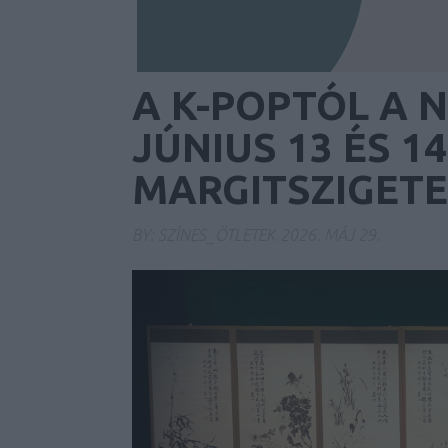
A K-POPTÓL A N
JÚNIUS 13 ÉS 1
MARGITSZIGET
BY:
SZÍNES_ÖTLETEK
2026. MÁJ 29.