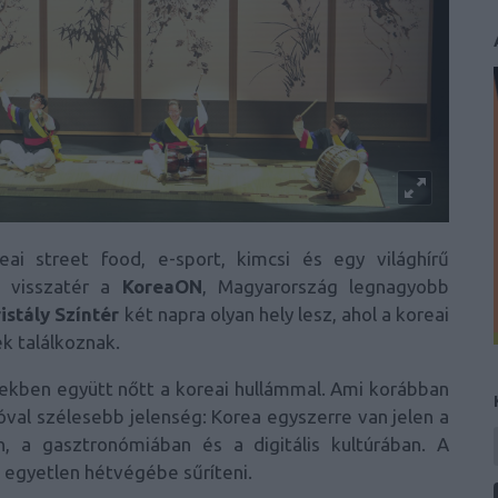
ai street food, e-sport, kimcsi és egy világhírű
t visszatér a
KoreaON
, Magyarország legnagyobb
istály Színtér
két napra olyan hely lesz, ahol a koreai
 találkoznak.
ekben együtt nőtt a koreai hullámmal. Ami korábban
óval szélesebb jelenség: Korea egyszerre van jelen a
, a gasztronómiában és a digitális kultúrában. A
a egyetlen hétvégébe sűríteni.