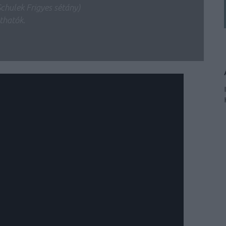
Schulek Frigyes sétány)
thatók.