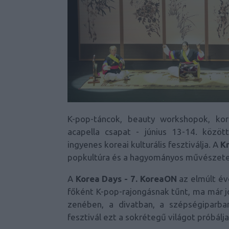
K-pop-táncok, beauty workshopok, kore
acapella csapat - június 13-14. közöt
ingyenes koreai kulturális fesztiválja. A
Kr
popkultúra és a hagyományos művészetek
A
Korea Days - 7. KoreaON
az elmúlt év
főként K-pop-rajongásnak tűnt, ma már j
zenében, a divatban, a szépségiparban
fesztivál ezt a sokrétegű világot próbálj