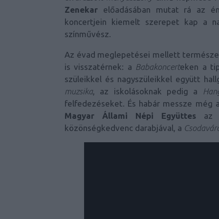
Zenekar
előadásában mutat rá az én
koncertjein kiemelt szerepet kap a n
színművész.
Az évad meglepetései mellett természet
is visszatérnek: a
Babakoncert
eken a ti
szüleikkel és nagyszüleikkel együtt ha
muzsika
, az iskolásoknak pedig a
Hang
felfedezéseket. És habár messze még a
Magyar Állami Népi Együttes
az ü
közönségkedvenc darabjával, a
Csodavár