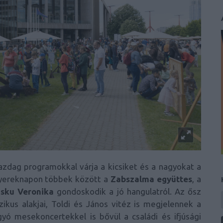
zdag programokkal várja a kicsiket és a nagyokat a
 gyereknapon többek között a
Zabszalma együttes
, a
sku Veronika
gondoskodik a jó hangulatról. Az ősz
kus alakjai, Toldi és János vitéz is megjelennek a
yó mesekoncertekkel is bővül a családi és ifjúsági