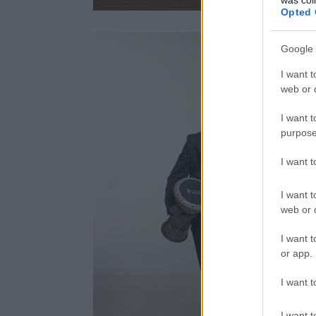
Opted 
Google 
I want t
web or d
I want t
purpose
I want 
I want t
web or d
I want t
or app.
I want t
I want t