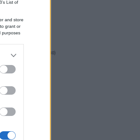
csináld magad
(
601
)
B’s List of
dekoráció
(
383
)
DIY
(
303
)
er and store
diy
(
383
)
to grant or
fenntarthatóság
(
71
)
ed purposes
festés
(
174
)
fesztivál
(
70
)
fonal
(
73
)
gyerekekkel készíthető
(
180
)
gyerekeknek
(
162
)
gyerekjáték
(
73
)
hír
(
72
)
hobbyművész
(
81
)
hulladékcsökkentés
(
113
)
húsvét
(
122
)
inspiráció
(
188
)
játék
(
145
)
jeles nap
(
77
)
karácsony
(
280
)
képzőművészet
(
79
)
kert
(
111
)
kézzel készült
(
142
)