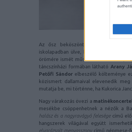
authenti
Az ősz beköszöntével a magyar irod
iskolapadban ülve, hanem a Fesztivál S
örömére ismét műsorra kerül a
Toldi
, a
táncszínházi formában látható
Arany J
Petőfi Sándor
elbeszélő költeménye ez
közismert dallamaival elevenedik me
mutatja be, mi történne, ha Kukorica Janc
Nagy várakozás övezi a
matinékoncerte
mesékbe csöppenhetnek a nézők a Ba
halász és a nagyravágyó felesége
című el
hangszerek világával együtt ismerhe
elvarázsolt menyasszony
című népmese-fe