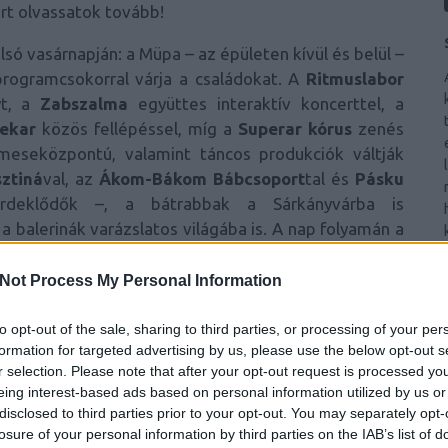
rt olvassatok tovább!
olsó vasárnapján: a Müpa – az épületen kívül és belül –
programcsokorral várja a családokat. A
Ritmuslabor
yt, a
Zabszalma
együttes interaktív koncerttel, a
nekar
közös fellépéssel, míg a
Superar kórus
zenés
meseközpontú, valamint táncos produkciók váltják
ztiná
val, az
Ákom-Bákom Bábcsoport
tal és
Pásku
érdeklődők –, a bátrabbak a Sárkányvárba is
 balerinák varázslatos világába is. A nap folyamán a
ni, ugyanis
Farkas Zoltán „Batyu”
és
Sikentáncz
 mozgatja át az oda érkezőket. A játékpark, a
Not Process My Personal Information
átszótér szintén rengeteg élményt ígér, így a
ig mindenki megtalálhatja a saját kedvencét. A
to opt-out of the sale, sharing to third parties, or processing of your per
formation for targeted advertising by us, please use the below opt-out s
búcsúztatása, a nyári szünet után azonban újabb
r selection. Please note that after your opt-out request is processed y
sokkal, valamint izgalmas meglepetésekkel indul a
eing interest-based ads based on personal information utilized by us or
disclosed to third parties prior to your opt-out. You may separately opt-
losure of your personal information by third parties on the IAB’s list of