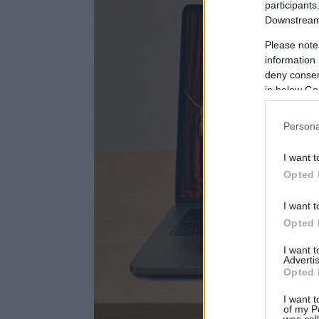
participants
Downstream 
Please note
information 
deny consent
in below Go
Persona
I want t
Opted 
I want t
Opted 
I want 
Advertis
Opted 
I want t
of my P
was col