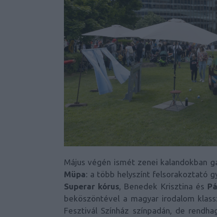
Május végén ismét zenei kalandokban ga
Müpa
: a több helyszínt felsorakoztató
Superar kórus
, Benedek Krisztina és
Pá
beköszöntével a magyar irodalom klasszi
Fesztivál Színház színpadán, de rendhag