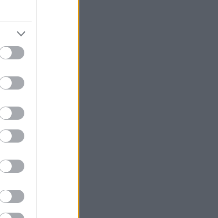
könyvajánló
(
91
)
lakásdekoráció
(
121
)
lakberendezés
(
93
)
művészet
(
74
)
nyár
(
72
)
nyereményjáték
(
136
)
ősz
(
146
)
otthon
(
72
)
pályázat
(
70
)
papír
(
138
)
pritt
(
98
)
programajánló
(
211
)
recycle
(
120
)
színes programok
(
187
)
támogatott tartalom
(
250
)
tavasz
(
125
)
tél
(
70
)
újrahasznosítás
(
260
)
zene
(
81
)
Címkefelhő