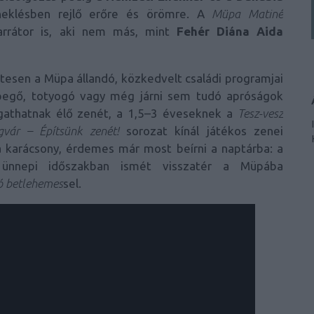
eklésben rejlő erőre és örömre. A
Müpa Matiné
arrátor is, aki nem más, mint
Fehér Diána Aida
esen a Müpa állandó, közkedvelt családi programjai
pegő, totyogó vagy még járni sem tudó apróságok
llgathatnak élő zenét, a 1,5–3 éveseknek a
Tesz-vesz
vár – Építsünk zenét!
sorozat kínál játékos zenei
 karácsony, érdemes már most beírni a naptárba: a
nnepi időszakban ismét visszatér a Müpába
ó betlehemes
sel.