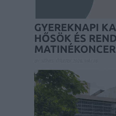
GYEREKNAPI KA
HŐSÖK ÉS REN
MATINÉKONCER
BY:
SZÍNES_ÖTLETEK
2026. MÁJ 28.