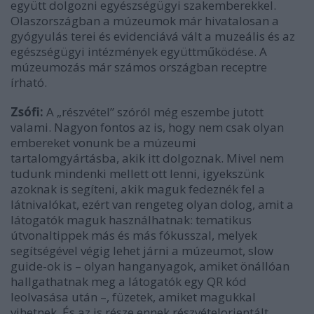
együtt dolgozni egyészségügyi szakemberekkel.
Olaszországban a múzeumok már hivatalosan a
gyógyulás terei és evidenciává vált a muzeális és az
egészségügyi intézmények együttműködése. A
múzeumozás már számos országban receptre
írható.
Zsófi:
A „részvétel” szóról még eszembe jutott
valami. Nagyon fontos az is, hogy nem csak olyan
embereket vonunk be a múzeumi
tartalomgyártásba, akik itt dolgoznak. Mivel nem
tudunk mindenki mellett ott lenni, igyekszünk
azoknak is segíteni, akik maguk fedeznék fel a
látnivalókat, ezért van rengeteg olyan dolog, amit a
látogatók maguk használhatnak: tematikus
útvonaltippek más és más fókusszal, melyek
segítségével végig lehet járni a múzeumot, slow
guide-ok is – olyan hanganyagok, amiket önállóan
hallgathatnak meg a látogatók egy QR kód
leolvasása után –, füzetek, amiket magukkal
vihetnek. És az is része ennek részvételorientált