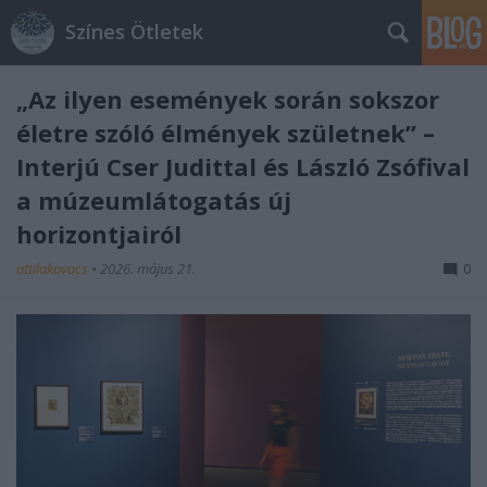
Színes Ötletek
„Az ilyen események során sokszor
életre szóló élmények születnek” –
Interjú Cser Judittal és László Zsófival
a múzeumlátogatás új
horizontjairól
attilakovacs
•
2026. május 21.
0