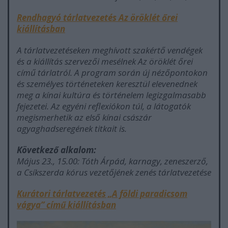
Rendhagyó tárlatvezetés Az öröklét őrei
kiállításban
A tárlatvezetéseken meghívott szakértő vendégek
és a kiállítás szervezői mesélnek
Az öröklét őrei
című tárlatról. A program során új nézőpontokon
és személyes történeteken keresztül elevenednek
meg a kínai kultúra és történelem legizgalmasabb
fejezetei. Az egyéni reflexiókon túl, a látogatók
megismerhetik az első kínai császár
agyaghadseregének titkait is.
Következő alkalom:
Május 23., 15.00: Tóth Árpád, karnagy, zeneszerző,
a Csíkszerda kórus vezetőjének zenés tárlatvezetése
Kurátori tárlatvezetés „A földi paradicsom
vágya” című kiállításban