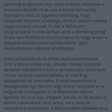
péntekig dolgoznak napi nyolc órában, miközben a
múzeum délelőtt 10 és este 6 között tart nyitva.
Számukra tehát az egyetlen lehetőség, hogy
eljöjjenek hozzánk, a hétvége, amikor viszont mindig
nagyon sokan vannak. És bár a Múzeum+
programjaink is este vannak, azok a dömping jelleg
miatt nem feltétlenül alkalmasak arra, hogy ennek a
látogatói körnek valódi elmélyülésre, igazi
kapcsolódásra adjanak lehetőséget.
Ezért változtattunk, és lettek olyan eseményeink,
mint a MúzeumMerülés. Minden hónap második
péntekén későbbre toljuk a nyitvatartást, tehát nem
10-kor nyitunk, hanem délben, és este 8-ig
látogatható az intézmény. Ezáltal teremtődik a
hétvége előtt egy három-négy órányi időablak arra,
hogy ezek a látogatók is itt lehessenek velünk.
Ilyenkor mi csak egy „étlapot” adunk, és ők döntik el,
miben szeretnének részt venni, mire akarják
használni a múzeumot. A MúzeumMerüléseken arra