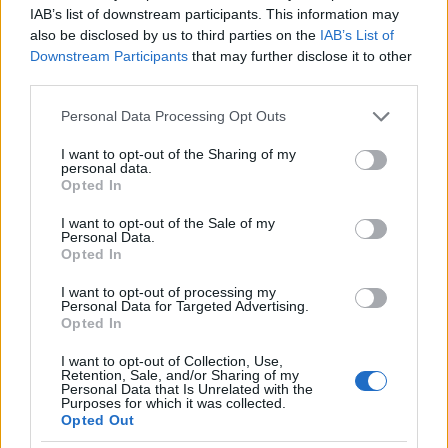
reakciókat szülhet. Egy hagyományos
IAB’s list of downstream participants. This information may
tárlatvezetésen erre kevéssé van esély, hiszen
also be disclosed by us to third parties on the
IAB’s List of
objektív információkon keresztül kapcsolódunk a
Downstream Participants
that may further disclose it to other
látottakhoz. A slow-vezetésen azonban eljön az a
third parties.
pont, ahol már nem a műtárgy felé irányul a
figyelmünk, hanem önmagunkba és saját
Please note that this website/app uses one or more Google
Personal Data Processing Opt Outs
services and may gather and store information including but
történetünkbe érkezünk. A slow-vezetések szenzitív
not limited to your visit or usage behaviour. You may click to
I want to opt-out of the Sharing of my
mediációt, spontaneitást és sokrétű figyelmet
personal data.
grant or deny consent to Google and its third-party tags to
igényelnek a múzeumpedagógus részéről. Ez
Opted In
use your data for below specified purposes in below Google
mindenképpen olyan szakmai kihívás, ami sok
consent section.
gyakorlást kíván. Nem egyszerűen csak facilitálunk,
I want to opt-out of the Sale of my
Personal Data.
mi magunk is egyfajta „slow-állapotba” kell, hogy
Opted In
érkezzünk, máskülönben hiteltelenné válik az
élmény.
I want to opt-out of processing my
Personal Data for Targeted Advertising.
Opted In
Zsófi:
Fontos, hogy itt nem csak a látogatókról van
szó, hanem rólunk is, akik adott esetben már nagyon
I want to opt-out of Collection, Use,
régóta dolgozunk a múzeumban. Én rendszeresen
Retention, Sale, and/or Sharing of my
Personal Data that Is Unrelated with the
tanítok egyetemistákat, és minden félévben
Purposes for which it was collected.
megkérem Juditot, hogy tartson nekik is egy slow-
Opted Out
vezetést. Ilyenkor én is végigcsinálom velük a teljes