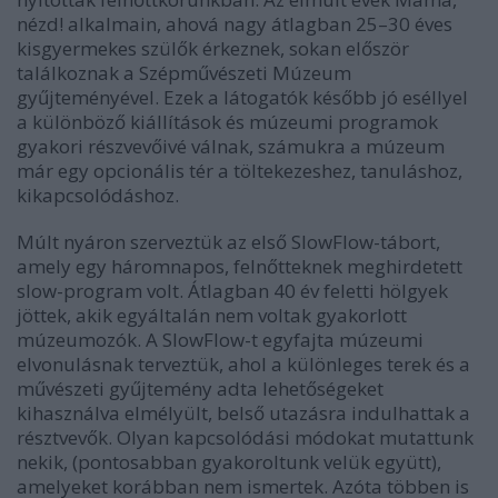
nézd! alkalmain, ahová nagy átlagban 25–30 éves
kisgyermekes szülők érkeznek, sokan először
találkoznak a Szépművészeti Múzeum
gyűjteményével. Ezek a látogatók később jó eséllyel
a különböző kiállítások és múzeumi programok
gyakori részvevőivé válnak, számukra a múzeum
már egy opcionális tér a töltekezeshez, tanuláshoz,
kikapcsolódáshoz.
Múlt nyáron szerveztük az első SlowFlow-tábort,
amely egy háromnapos, felnőtteknek meghirdetett
slow-program volt. Átlagban 40 év feletti hölgyek
jöttek, akik egyáltalán nem voltak gyakorlott
múzeumozók. A SlowFlow-t egyfajta múzeumi
elvonulásnak terveztük, ahol a különleges terek és a
művészeti gyűjtemény adta lehetőségeket
kihasználva elmélyült, belső utazásra indulhattak a
résztvevők. Olyan kapcsolódási módokat mutattunk
nekik, (pontosabban gyakoroltunk velük együtt),
amelyeket korábban nem ismertek. Azóta többen is