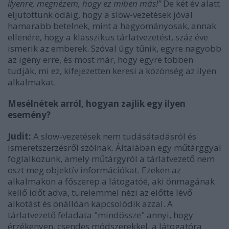
ilyenre, megnézem, hogy ez miben más!”
De két év alatt
eljutottunk odáig, hogy a slow-vezetések jóval
hamarabb betelnek, mint a hagyományosak, annak
ellenére, hogy a klasszikus tárlatvezetést, száz éve
ismerik az emberek. Szóval úgy tűnik, egyre nagyobb
az igény erre, és most már, hogy egyre többen
tudják, mi ez, kifejezetten keresi a közönség az ilyen
alkalmakat.
Mesélnétek arról, hogyan zajlik egy ilyen
esemény?
Judit:
A slow-vezetések nem tudásátadásról és
ismeretszerzésről szólnak. Általában egy műtárggyal
foglalkozunk, amely műtárgyról a tárlatvezető nem
oszt meg objektív információkat. Ezeken az
alkalmakon a főszerep a látogatóé, aki önmagának
kellő időt adva, türelemmel nézi az előtte lévő
alkotást és önállóan kapcsolódik azzal. A
tárlatvezető feladata "mindössze" annyi, hogy
érzékenyen, csendes módszerekkel, a látogatóra