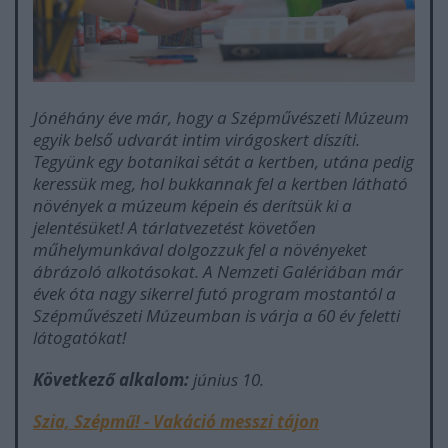
Jónéhány éve már, hogy a Szépművészeti Múzeum
egyik belső udvarát intim virágoskert díszíti.
Tegyünk egy botanikai sétát a kertben, utána pedig
keressük meg, hol bukkannak fel a kertben látható
növények a múzeum képein és derítsük ki a
jelentésüket! A tárlatvezetést követően
műhelymunkával dolgozzuk fel a növényeket
ábrázoló alkotásokat. A Nemzeti Galériában már
évek óta nagy sikerrel futó program mostantól a
Szépművészeti Múzeumban is várja a 60 év feletti
látogatókat!
Következő alkalom:
június 10.
Szia, Szépmű! - Vakáció messzi tájon