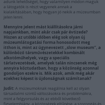
adunk lehetőséget, hogy valamilyen módon maguk
a látogatók is részt vegyenek annak a
kialakításában, hogy hogyan jó nekik a múzeumban
jelen lenni.
Mennyire jelent mást kiállításokra járni
napjainkban, mint akár csak pár évtizede?
Hiszen az utóbbi időben elég sok olyan új
múzeumlátogatási forma honosodott meg
itthon is, mint az úgynevezett „slow museum”, a
különböző társművészetekkel kombinált
alkotóműhelyek, vagy a speciális
tárlatvezetések, amelyek talán nincsenek még
annyira köztudatban, hogy a közönség azonnal
gondoljon ezekre is. Mik azok, amik még akár
ezekhez képest is újdonságnak számítanak?
Judit:
A múzeumoknak reagálnia kell az olyan
társadalmi szintű változásokra és problémákra,
mint a felgyorsulás és az ebből következő
figyelemhiány, a közösségek eltűnése, a szorongás és