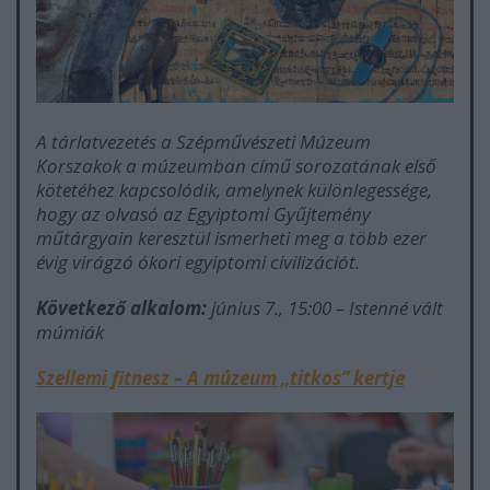
A tárlatvezetés a Szépművészeti Múzeum
Korszakok a múzeumban
című sorozatának első
kötetéhez kapcsolódik, amelynek különlegessége,
hogy az olvasó az Egyiptomi Gyűjtemény
műtárgyain keresztül ismerheti meg a több ezer
évig virágzó ókori egyiptomi civilizációt.
Következő alkalom:
június 7., 15:00 – Istenné vált
múmiák
Szellemi fitnesz – A múzeum „titkos” kertje