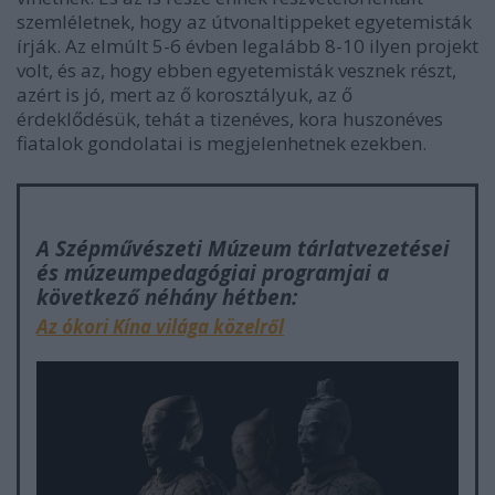
szemléletnek, hogy az útvonaltippeket egyetemisták
írják. Az elmúlt 5-6 évben legalább 8-10 ilyen projekt
volt, és az, hogy ebben egyetemisták vesznek részt,
azért is jó, mert az ő korosztályuk, az ő
érdeklődésük, tehát a tizenéves, kora huszonéves
fiatalok gondolatai is megjelenhetnek ezekben.
A Szépművészeti Múzeum tárlatvezetései
és múzeumpedagógiai programjai a
következő néhány hétben:
Az ókori Kína világa közelről