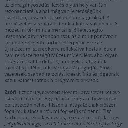
az elmagányosodás. Kevés olyan hely van (ún.
rezonanciatér), ahol még van lehetőségünk
csendben, lassan kapcsolódni önmagunkkal. A
természet és a szakrális terek alkalmasak ehhez. A
múzeumi tér, mint a mentális jóllétet segítő
(rezonancia)tér azonban csak az elmúlt pár évben
kezdett szélesebb körben elterjedni. Erre az
új múzeumi szerepkörre reflektálva hoztuk létre a
havi rendszerességű MúzeumMerülést, ahol olyan
programokat hirdetünk, amelyek a látogatók
mentális jóllétét, rekreációját támogatják. Slow-
vezetések, szabad rajzolás, kreatív írás és jógaórák
közül választhatnak a programra érkezők.
Zsófi:
Ezt az úgynevezett slow tárlatvezetést két éve
csináltuk először. Egy újfajta program bevezetése
borzasztóan nehéz, hiszen a látogatóknak először
fogalmuk sincs arról, mi fog velük történni. Első
körben jönnek a kíváncsiak, akik azt mondják, hogy
„Végülis mindegy, szeretek múzeumba járni, eljövök egy