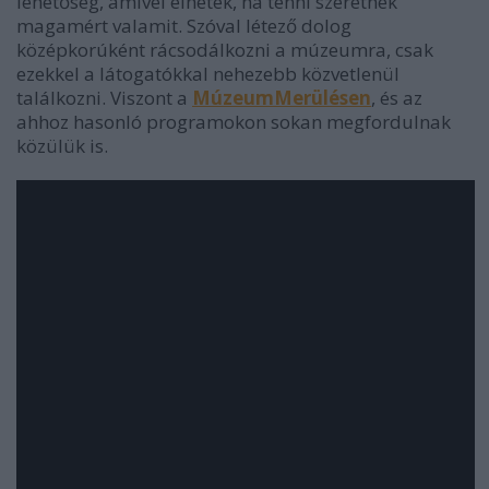
lehetőség, amivel élhetek, ha tenni szeretnék
magamért valamit. Szóval létező dolog
középkorúként rácsodálkozni a múzeumra, csak
ezekkel a látogatókkal nehezebb közvetlenül
találkozni. Viszont a
MúzeumMerülésen
, és az
ahhoz hasonló programokon sokan megfordulnak
közülük is.