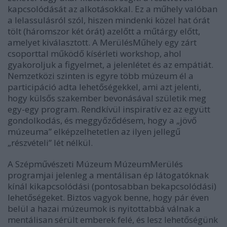
kapcsolódását az alkotásokkal. Ez a műhely valóban
a lelassulásról szól, hiszen mindenki közel hat órát
tölt (háromszor két órát) azelőtt a műtárgy előtt,
amelyet kiválasztott. A MerülésMűhely egy zárt
csoporttal működő kísérleti workshop, ahol
gyakoroljuk a figyelmet, a jelenlétet és az empátiát.
Nemzetközi szinten is egyre több múzeum él a
participáció adta lehetőségekkel, ami azt jelenti,
hogy külsős szakember bevonásával születik meg
egy-egy program. Rendkívül inspiratív ez az együtt
gondolkodás, és meggyőződésem, hogy a „jövő
múzeuma” elképzelhetetlen az ilyen jellegű
„részvételi” lét nélkül.
A Szépművészeti Múzeum MúzeumMerülés
programjai jelenleg a mentálisan ép látogatóknak
kínál kikapcsolódási (pontosabban bekapcsolódási)
lehetőségeket. Biztos vagyok benne, hogy pár éven
belül a hazai múzeumok is nyitottabbá válnak a
mentálisan sérült emberek felé, és lesz lehetőségünk