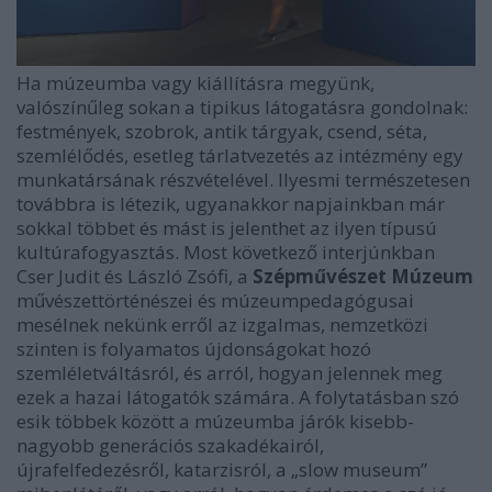
Ha múzeumba vagy kiállításra megyünk,
valószínűleg sokan a tipikus látogatásra gondolnak:
festmények, szobrok, antik tárgyak, csend, séta,
szemlélődés, esetleg tárlatvezetés az intézmény egy
munkatársának részvételével. Ilyesmi természetesen
továbbra is létezik, ugyanakkor napjainkban már
sokkal többet és mást is jelenthet az ilyen típusú
kultúrafogyasztás. Most következő interjúnkban
Cser Judit és László Zsófi, a
Szépművészet Múzeum
művészettörténészei és múzeumpedagógusai
mesélnek nekünk erről az izgalmas, nemzetközi
szinten is folyamatos újdonságokat hozó
szemléletváltásról, és arról, hogyan jelennek meg
ezek a hazai látogatók számára. A folytatásban szó
esik többek között a múzeumba járók kisebb-
nagyobb generációs szakadékairól,
újrafelfedezésről, katarzisról, a „slow museum”