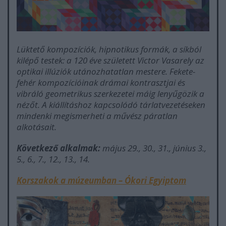
Lüktető kompozíciók, hipnotikus formák, a síkból
kilépő testek: a 120 éve született Victor Vasarely az
optikai illúziók utánozhatatlan mestere. Fekete-
fehér kompozícióinak drámai kontrasztjai és
vibráló geometrikus szerkezetei máig lenyűgözik a
nézőt. A kiállításhoz kapcsolódó tárlatvezetéseken
mindenki megismerheti a művész páratlan
alkotásait.
Következő alkalmak:
május 29., 30., 31., június 3.,
5., 6., 7., 12., 13., 14.
Korszakok a múzeumban – Ókori Egyiptom