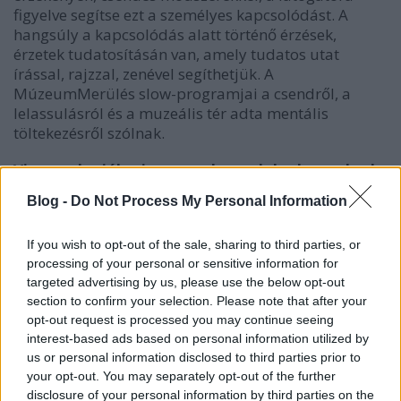
figyelve segítse ezt a személyes kapcsolódást. A
hangsúly a kapcsolódás alatt történő érzések,
érzetek tudatosításán van, amely tudatos utat
írással, rajzzal, zenével segíthetjük. A
MúzeumMerülés slow-programjai a csendről, a
lelassulásról és a muzeális tér adta mentális
töltekezésről szólnak.
Viszont, ha jól sejtem, ezeket a dolgokat nektek
is meg kellett tanulnotok. Milyen tekintetben
Blog -
Do Not Process My Personal Information
jelent kihívást egy ilyen slow tárlatvezetés?
If you wish to opt-out of the sale, sharing to third parties, or
Judit:
A slow looking minimalista, lassú műfaj. A
processing of your personal or sensitive information for
múzeumpedagógus figyelme nem önmaga és az
targeted advertising by us, please use the below opt-out
elhangzott információk milyensége/mennyisége felé
section to confirm your selection. Please note that after your
irányul, hanem a látogató felé. Meg kellett
opt-out request is processed you may continue seeing
tanulnunk a lehető legkevesebb eszközzel, mégis
interest-based ads based on personal information utilized by
érzékenyen segíteni a részvevők megéléseit. A
us or personal information disclosed to third parties prior to
műtárgyakkal töltött idő és az ezzel együtt járó
your opt-out. You may separately opt-out of the further
megkerülhetetlen bevonódás mély érzelmi
disclosure of your personal information by third parties on the