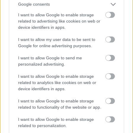
programot és még nekem is hatalmas élmény.
Google consents
Egészen elképesztő dolgok történnek ilyenkor még
I want to allow Google to enable storage
velem is, akinek – persze kissé túlozva – egész
related to advertising like cookies on web or
életében semmi más munkám nem volt, mint, hogy
device identifiers in apps.
képeket nézzek. De egy ilyen slow-vezetésen
másképp nézem az adott festményt, mint amikor
I want to allow my user data to be sent to
művészettörténészként előadásra, tárlatvezetésre,
Google for online advertising purposes.
vagy hasonlóra készülök.
I want to allow Google to send me
Az ember múzeumpedagógusként éveken keresztül
personalized advertising.
több ezer ember számára tart tárlatvezetést
különféle kiállításokon, és közben igyekszik átadni a
I want to allow Google to enable storage
látogatóknak azt, hogy hogyan érdemes kapcsolódni
related to analytics like cookies on web or
a tárgyakhoz, hogyan érdemes tanulni róluk vagy
device identifiers in apps.
általuk, kontextusba helyezni őket, narratívát építeni
I want to allow Google to enable storage
belőlük, hiszen egy tárlatvezetés végül is erről szól.
related to functionality of the website or app.
Sokunknak vannak visszajáró csoportjaink, akik
ragaszkodnak ahhoz, hogy a mi interpretációnkban
I want to allow Google to enable storage
nézzenek meg egy-egy kiállítást. Azonban felmerül a
related to personalization.
kérdés, hogy akkor megtanítottunk-e nekik valamit?