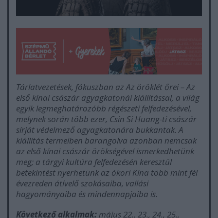
Tárlatvezetések, fókuszban az
Az öröklét őrei – Az
első kínai császár
agyagkatonái kiállítással, a világ
egyik legmeghatározóbb régészeti felfedezésével,
melynek során több ezer, Csin Si Huang-ti császár
sírját védelmező agyagkatonára bukkantak. A
kiállítás termeiben barangolva azonban nemcsak
az első kínai császár örökségével ismerkedhetünk
meg; a tárgyi kultúra felfedezésén keresztül
betekintést nyerhetünk az ókori Kína több mint fél
évezreden átívelő szokásaiba, vallási
hagyományaiba és mindennapjaiba is.
Következő alkalmak:
május 22., 23., 24., 25.,