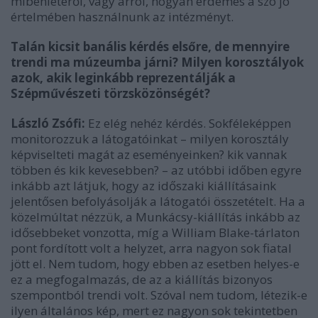
mibenlétéről, vagy arról, hogyan érdemes a szó jó
értelmében használnunk az intézményt.
Talán kicsit banális kérdés elsőre, de mennyire
trendi ma múzeumba járni? Milyen korosztályok
azok, akik leginkább reprezentálják a
Szépművészeti törzsközönségét?
László Zsófi:
Ez elég nehéz kérdés. Sokféleképpen
monitorozzuk a látogatóinkat – milyen korosztály
képviselteti magát az eseményeinken? kik vannak
többen és kik kevesebben? – az utóbbi időben egyre
inkább azt látjuk, hogy az időszaki kiállításaink
jelentősen befolyásolják a látogatói összetételt. Ha a
közelmúltat nézzük, a Munkácsy-kiállítás inkább az
idősebbeket vonzotta, míg a William Blake-tárlaton
pont fordított volt a helyzet, arra nagyon sok fiatal
jött el. Nem tudom, hogy ebben az esetben helyes-e
ez a megfogalmazás, de az a kiállítás bizonyos
szempontból trendi volt. Szóval nem tudom, létezik-e
ilyen általános kép, mert ez nagyon sok tekintetben