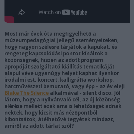
Most már évek óta megfigyelhető a
múzeumpedagógiai jellegű eseményeiteken,
hogy nagyon szélesre tárjátok a kapukat, és
rengeteg kapcsolódási pontot kínáltok a
közönségnek, hiszen az adott program
apropóját szolgáltató kiállítás tematikáját
alapul véve ugyanúgy helyet kaphat ilyenkor
irodalmi est, koncert, kalligráfia workshop,
harcművészeti bemutató, vagy épp – az év eleji
Blake The Silence
alkalmával - silent disco. Jól
látom, hogy a nyilvánvaló cél, az új közönség
elérése mellett ezek arra is lehetőséget adnak
nektek, hogy kicsit más nézőpontból
kibontsátok, átélhetővé tegyétek mindazt,
amiről az adott tárlat szól?