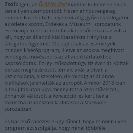
Zsófi:
Igen, az
Öröklét őrei
kiállítás különösen hálás
téma ilyen szempontból, hiszen ahhoz rengeteg
minden kapcsolható, ilyenkor alig győzünk válogatni
az ötletek között. Érdekes a Múzeum+ sorozatunk
evolúciója, mert az indulásakor elsősorban az volt a
cél, hogy az állandó kiállításainkra irányítsa a
látogatók figyelmét. Ott zajlottak az események,
minden kísérőprogram, illetve az azokra meghívott
vendégek, művészek is az állandó tárlatokhoz
kapcsolódtak. Ez így működött úgy tíz éven át. Voltak
persze meghatározott témák, akár a divat, a
pszichológia, a szerelem, de mindig az állandó
kiállítások jelentették az apropót. Amikor 2018-ban,
a felújítás után újra megnyitott a Szépművészeti,
onnantól változott a koncepció, és kerültek a
fókuszba az időszaki kiállítások a
Múzeum+
sorozatban.
És bár első ránézésre úgy tűnhet, hogy minden ilyen
program azt szolgálja, hogy minél többféle