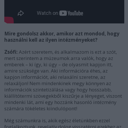
Mire gondolsz akkor, amikor azt mondod, hogy
használni kell az ilyen intézményeket?
Zsófi:
Azért szeretem, és alkalmazom is ezt a szót,
mert szerintem a múzeumok arra valók, hogy az
emberek – ki így, ki úgy – de olyasmit kapjon itt,
amire szüksége van. Aki információra éhes, az
kapjon információt, aki relaxálni szeretne, az
relaxáljon! Nem mindenkinek megy könnyen az
információk szintetizálása vagy hogy hosszabb,
kiállítótermi szövegekből kiszűrje a lényeget, viszont
mindenki lát, ami egy hozzánk hasonló intézmény
számára tökéletes kiindulópont!
Még számunkra is, akik egész életünkben ezzel
foglalkoztunk, revelatív dolog visszatérni ezekhez az