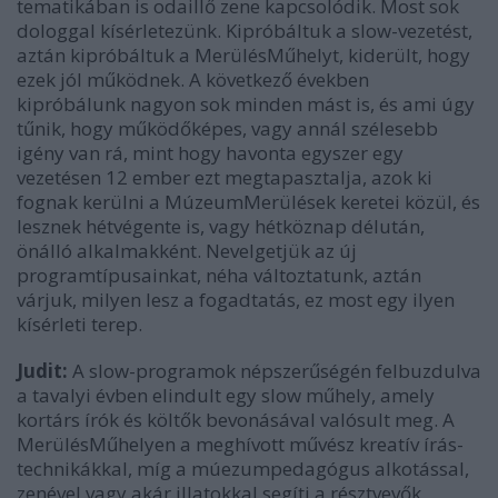
tematikában is odaillő zene kapcsolódik. Most sok
dologgal kísérletezünk. Kipróbáltuk a slow-vezetést,
aztán kipróbáltuk a MerülésMűhelyt, kiderült, hogy
ezek jól működnek. A következő években
kipróbálunk nagyon sok minden mást is, és ami úgy
tűnik, hogy működőképes, vagy annál szélesebb
igény van rá, mint hogy havonta egyszer egy
vezetésen 12 ember ezt megtapasztalja, azok ki
fognak kerülni a MúzeumMerülések keretei közül, és
lesznek hétvégente is, vagy hétköznap délután,
önálló alkalmakként. Nevelgetjük az új
programtípusainkat, néha változtatunk, aztán
várjuk, milyen lesz a fogadtatás, ez most egy ilyen
kísérleti terep.
Judit:
A slow-programok népszerűségén felbuzdulva
a tavalyi évben elindult egy slow műhely, amely
kortárs írók és költők bevonásával valósult meg. A
MerülésMűhelyen a meghívott művész kreatív írás-
technikákkal, míg a múezumpedagógus alkotással,
zenével vagy akár illatokkal segíti a résztvevők