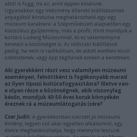
attól is függ, mi az, amit éppen kínálunk.
Ugyanakkor egy intézmény állandó kiállításainak
anyagából kiindulva meghatározható egy-egy
múzeum karaktere: a Szépművészeti alapvetően egy
klasszikus gyűjtemény, más a profil, mint mondjuk a
kortárs Ludwig Múzeumnál, és ez valamennyire
keretezi a közönséget is. Az időszaki kiállítások
pedig, ha nem is radikálisan, de adott esetben kicsit
szélesítenek, vagy épp tágítanak ezeken a kereteken.
Aki gyerekként részt vesz valamilyen múzeumi
eseményen, felnőttként is fogékonyabb marad
az ilyen típusú kultúrafogyasztásra? Illetve van-
e olyan része a közönségnek, akik viszonylag
későn, mondjuk 40-50 éves koruk környékén
éreznek rá a múzeumlátogatás ízére?
Cser Judit:
A gyerekkorban szerzett jó múzeumi
élmény, legyen szó akár egyetlen alkalomról, egy
életre meghatározhatja, hogy mennyire leszünk
nyitottak felnőttkorunkban. Az elmúlt évek Mama,