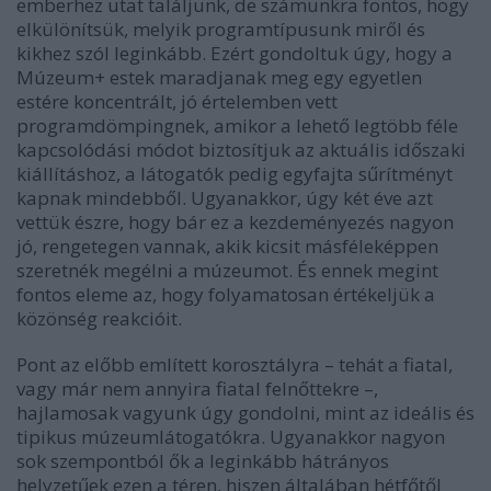
emberhez utat találjunk, de számunkra fontos, hogy
elkülönítsük, melyik programtípusunk miről és
kikhez szól leginkább. Ezért gondoltuk úgy, hogy a
Múzeum+ estek maradjanak meg egy egyetlen
estére koncentrált, jó értelemben vett
programdömpingnek, amikor a lehető legtöbb féle
kapcsolódási módot biztosítjuk az aktuális időszaki
kiállításhoz, a látogatók pedig egyfajta sűrítményt
kapnak mindebből. Ugyanakkor, úgy két éve azt
vettük észre, hogy bár ez a kezdeményezés nagyon
jó, rengetegen vannak, akik kicsit másféleképpen
szeretnék megélni a múzeumot. És ennek megint
fontos eleme az, hogy folyamatosan értékeljük a
közönség reakcióit.
Pont az előbb említett korosztályra – tehát a fiatal,
vagy már nem annyira fiatal felnőttekre –,
hajlamosak vagyunk úgy gondolni, mint az ideális és
tipikus múzeumlátogatókra. Ugyanakkor nagyon
sok szempontból ők a leginkább hátrányos
helyzetűek ezen a téren, hiszen általában hétfőtől