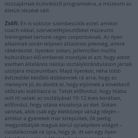
visszajárnak különböző programokra, a múzeum az
életük részévé vált.
Zsófi:
Én is sokszor szembesülök ezzel, amikor
coach-okkal, szervezetfejlesztőkkel múzeumi
tréningeket tartunk céges csoportoknak. Az ilyen
alkalmak során teljesen általános jelenség, amire
rákérdeztél. Ilyenkor sokan, jellemzően multis
kultúrában élő emberek mondják el azt, hogy adott
esetben általános iskolai osztálykiránduláson jártak
utoljára múzeumban. Majd ilyenkor, néha több
évtizeddel később döbbennek rá arra, hogy ez
mennyire jó, és döntik el, hogy eljönnek a következő
időszaki kiállításra is. Tehát előfordul, hogy hiába
volt itt valaki az osztályával 10-12 éves korában,
előfordul, hogy utána elsodorja az élet. Sokan
vannak, akik csak egy életközepi válság idején –
amikor a gyerekek már kirepültek, ők pedig
megpróbálják maguk körül újraépíteni világot –
csodálkoznak rá újra, hogy jé, itt van egy ilyen