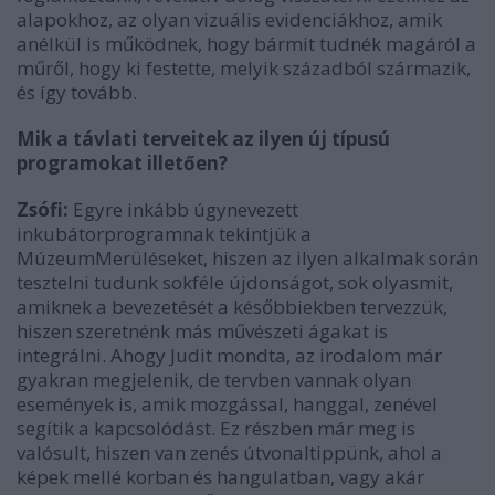
alapokhoz, az olyan vizuális evidenciákhoz, amik
anélkül is működnek, hogy bármit tudnék magáról a
műről, hogy ki festette, melyik századból származik,
és így tovább.
Mik a távlati terveitek az ilyen új típusú
programokat illetően?
Zsófi:
Egyre inkább úgynevezett
inkubátorprogramnak tekintjük a
MúzeumMerüléseket, hiszen az ilyen alkalmak során
tesztelni tudunk sokféle újdonságot, sok olyasmit,
amiknek a bevezetését a későbbiekben tervezzük,
hiszen szeretnénk más művészeti ágakat is
integrálni. Ahogy Judit mondta, az irodalom már
gyakran megjelenik, de tervben vannak olyan
események is, amik mozgással, hanggal, zenével
segítik a kapcsolódást. Ez részben már meg is
valósult, hiszen van zenés útvonaltippünk, ahol a
képek mellé korban és hangulatban, vagy akár