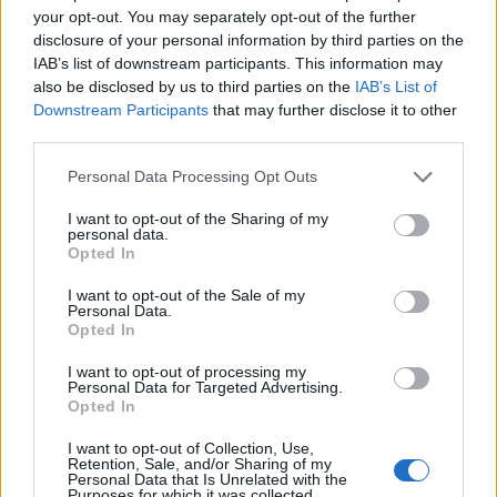
your opt-out. You may separately opt-out of the further
disclosure of your personal information by third parties on the
IAB’s list of downstream participants. This information may
also be disclosed by us to third parties on the
IAB’s List of
A zenei élmény azonban nem ér véget a színpad
Downstream Participants
that may further disclose it to other
előtt: a
HangolÓra
interaktív hangszerkiállításon a
third parties.
gyerekek valódi „hangszersimogatóban” vehetnek
részt. Itt nem érvényes a „mindent a szemnek,
Please note that this website/app uses one or more Google
Personal Data Processing Opt Outs
services and may gather and store information including but
semmit a kéznek” szabálya: a kicsik szabadon
not limited to your visit or usage behaviour. You may click to
I want to opt-out of the Sharing of my
próbálhatják ki a különböző hangszereket,
personal data.
grant or deny consent to Google and its third-party tags to
megismerve azok hangját és érintését, megtéve első
Opted In
use your data for below specified purposes in below Google
lépéseiket a zene világában. De ezen túlmenően is
consent section.
valódi, családokra hangolt fesztiválforgatag várja a
I want to opt-out of the Sale of my
Personal Data.
látogatókat. Ismét ott lesz az egyik régi kedvenc, a
Opted In
belülről is felfedezhető tűzoltóautó, kicsik és nagyok
egyaránt alkothatnak a kézműves foglalkozásokon
I want to opt-out of processing my
Personal Data for Targeted Advertising.
és a Park saját színezősarkában, vagy próbára
Opted In
tehetik ügyességüket a zsonglőr játszóparkban és a
sportjátékokon. A technika iránt érdeklődők a
I want to opt-out of Collection, Use,
Retention, Sale, and/or Sharing of my
Pöttyös Pajtik Lego motorizált foglalkozásain
Personal Data that Is Unrelated with the
vehetnek részt, a legkisebbeket pedig biztonságos
Purposes for which it was collected.