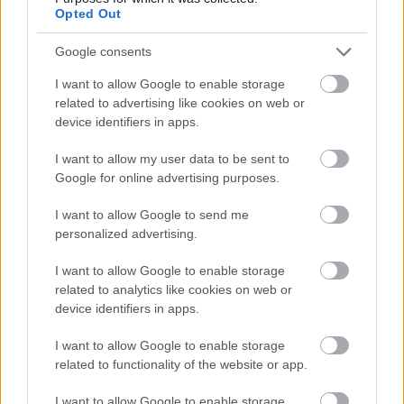
Babasarok
várja, de természetesen nem hiányozhat a
Opted Out
kínálatból az ilyen rendezvényeken szinte kötelező
Google consents
arcfestés és a hagyományőrző népi játszótér sem.
I want to allow Google to enable storage
Ahhoz, hogy a családi nap és a szórakozás teljesen
related to advertising like cookies on web or
felhőtlen legyen, érdemes észben tartani néhány
device identifiers in apps.
praktikus információt. A Budapest Park továbbra is
készpénzmentes helyszín, így a belépőket és a
I want to allow my user data to be sent to
frissítőket bankkártyával vagy FestiPay kártyával
Google for online advertising purposes.
tudják megvásárolni a látogatók. A jegyárak
rendkívül barátiak: a gyerekjegy két éves kortól 1
I want to allow Google to send me
299 forintba, a felnőtt jegy pedig 1 899 forintba
personalized advertising.
kerül (plusz a kezelési költség). A legkisebbeknek,
azaz két éves kor alatt a belépés díjtalan, a IX.
I want to allow Google to enable storage
kerületből érkező résztvevők pedig lakcímkártyájuk
related to analytics like cookies on web or
device identifiers in apps.
felmutatásával ingyenesen vehetnek részt az
eseményen.
I want to allow Google to enable storage
related to functionality of the website or app.
Az idei szezon első Pöttömkertje tehát ideális
alkalomnak ígérkezik arra, hogy közösen, játékkal és
I want to allow Google to enable storage