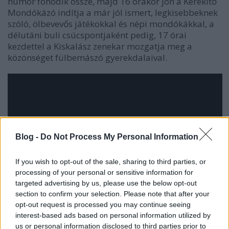
humor fonódik össze, majd 16 órakor jön a Kerekítő
Mondókázó indítja a már jól ismert, legkisebbeknek
szóló, ölbevevős játékokkal és népi mondókákkal, a
délutáni buli csúcspontjaként pedig, 17 órai
kezdettel a Kiskalász zenekar mozgatja meg a
közönséget fülbemászó gyerekdalaival.
Blog -
Do Not Process My Personal Information
If you wish to opt-out of the sale, sharing to third parties, or
processing of your personal or sensitive information for
targeted advertising by us, please use the below opt-out
section to confirm your selection. Please note that after your
opt-out request is processed you may continue seeing
interest-based ads based on personal information utilized by
us or personal information disclosed to third parties prior to