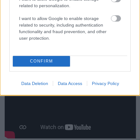
zenével ünnepeljenek édesanyák, gyerekek és persze
related to personalization.
az apukák a Budapest Park idei szezonjának első
nagy családi eseményén.
I want to allow Google to enable storage
related to security, including authentication
functionality and fraud prevention, and other
user protection.
CONFIRM
Data Deletion
Data Access
Privacy Policy