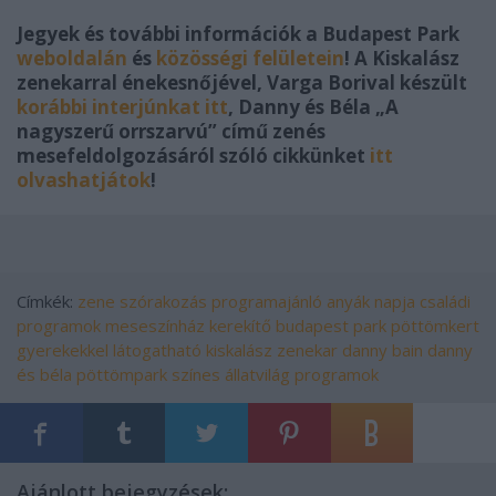
Jegyek és további információk a Budapest Park
weboldalán
és
közösségi
felületein
! A Kiskalász
zenekarral énekesnőjével, Varga Borival készült
korábbi interjúnkat itt
, Danny és Béla „A
nagyszerű orrszarvú” című zenés
mesefeldolgozásáról szóló cikkünket
itt
olvashatjátok
!
Címkék:
zene
szórakozás
programajánló
anyák napja
családi
programok
meseszínház
kerekítő
budapest park
pöttömkert
gyerekekkel látogatható
kiskalász zenekar
danny bain
danny
és béla
pöttömpark
színes állatvilág programok
Ajánlott bejegyzések: