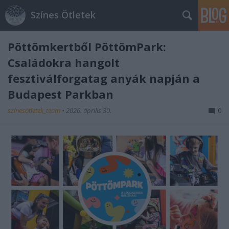
Színes Ötletek
Pöttömkertből PöttömPark:
Családokra hangolt
fesztiválforgatag anyák napján a
Budapest Parkban
színesötletek_team
•
2026. április 30.
0