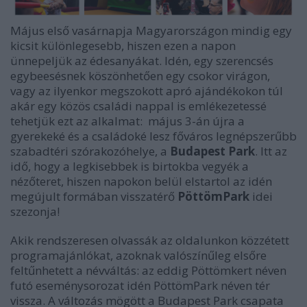
Május első vasárnapja Magyarországon mindig egy
kicsit különlegesebb, hiszen ezen a napon
ünnepeljük az édesanyákat. Idén, egy szerencsés
egybeesésnek köszönhetően egy csokor virágon,
vagy az ilyenkor megszokott apró ajándékokon túl
akár egy közös családi nappal is emlékezetessé
tehetjük ezt az alkalmat: május 3-án újra a
gyerekeké és a családoké lesz főváros legnépszerűbb
szabadtéri szórakozóhelye, a
Budapest Park
. Itt az
idő, hogy a legkisebbek is birtokba vegyék a
nézőteret, hiszen napokon belül elstartol az idén
megújult formában visszatérő
PöttömPark
idei
szezonja!
Akik rendszeresen olvassák az oldalunkon közzétett
programajánlókat, azoknak valószínűleg elsőre
feltűnhetett a névváltás: az eddig Pöttömkert néven
futó eseménysorozat idén PöttömPark néven tér
vissza. A változás mögött a Budapest Park csapata