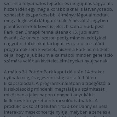
szerint a folyamatos fejlődés és megújulás vágya áll,
hiszen idén egy még a korábbiaknál is látványosabb,
színesebb és „parkosabb” élményvilágot álmodtak
meg a legkisebb látogatóknak. A névváltás egyben
jelentős mérföldkövet is jelez, hiszen a Budapest
Park idén ünnepli fennállásának 15. jubileumi
évadát. Az ünnepi szezon pedig minden eddiginél
nagyobb dobásokat tartogat, és ez alól a családi
programok sem kivételek, hiszen a Park nem titkolt
célja, hogy a jubileum alkalmából minden generáció
számára valóban kivételes élményeket nyújtsanak.
A május 3-i PöttömPark kapui délután 14 órakor
nyílnak meg, és egészen estig tart a felhőtlen
kikapcsolódás. A programkínálatban a tipegőktől a
kisiskolásokig mindenki megtalálja a számítását,
miközben a jeles napon ünnepelt anyukák is
kellemes környezetben kapcsolódhatnak ki. A
produkciók sorát délután 14:30-kor Danny és Béla
interaktív mesekoncertje nyitja, melyben a zene és a