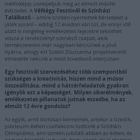
méltóképp ünnepeljük meg az elmúlt másfél
évtizedet. A
VéNégy Fesztivál és Színházi
Találkozó
– amire szintén nyerhettek bérleteket a
játék során! – eddig 12 évadon van túl, de ennyi idő
alatt is rengeteg emlékezetes fejezetre tekinthet
vissza a rendezvényt szervező csapat, akik
természetesen már nagyban készülnek a jövő
nyárra, ahogy ezt Szabó Zsuzsanna projektvezető
elmesélte nekünk a most következő interjúban.
Egy fesztivál szervezéséhez több szempontból
szükséges a kreativitás, hiszen mind a műsor
összeállítása, mind a háttérfeladatok gyakran
igénylik ezt a képességet. Milyen sikerélmények,
emlékezetes pillanatok jutnak eszedbe, ha az
elmúlt 12 évre gondolsz?
Az egyik, amit biztosan kiemelnék, amikor a tizedik,
jubileumi évben csatlakozni tudtunk a Színházi
Olimpiához, ami szintén jubilált abban az évben, és
nagyon büszkék vagyunk, hogy ennek mi is részesei