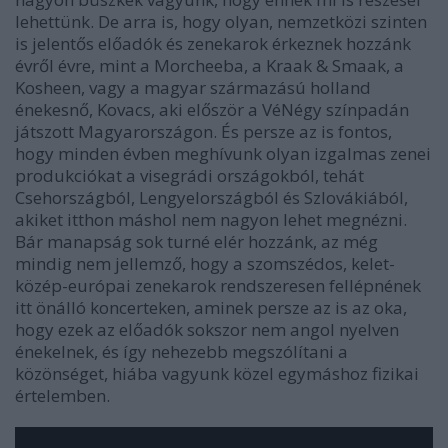
lehettünk. De arra is, hogy olyan, nemzetközi szinten
is jelentős előadók és zenekarok érkeznek hozzánk
évről évre, mint a Morcheeba, a Kraak & Smaak, a
Kosheen, vagy a magyar származású holland
énekesnő, Kovacs, aki először a VéNégy színpadán
játszott Magyarországon. És persze az is fontos,
hogy minden évben meghívunk olyan izgalmas zenei
produkciókat a visegrádi országokból, tehát
Csehországból, Lengyelországból és Szlovákiából,
akiket itthon máshol nem nagyon lehet megnézni.
Bár manapság sok turné elér hozzánk, az még
mindig nem jellemző, hogy a szomszédos, kelet-
közép-európai zenekarok rendszeresen fellépnének
itt önálló koncerteken, aminek persze az is az oka,
hogy ezek az előadók sokszor nem angol nyelven
énekelnek, és így nehezebb megszólítani a
közönséget, hiába vagyunk közel egymáshoz fizikai
értelemben.