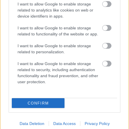
akár a családokat megszólító programok esetében
I want to allow Google to enable storage
valami olyasmi, ami korábban még nem volt nálunk
related to analytics like cookies on web or
látható és hallható. A következő VéNégy sem lesz
device identifiers in apps.
kivétel ebből a szempontból.
I want to allow Google to enable storage
Hol és hogyan szeretnétek látni a fesztivált 15
related to functionality of the website or app.
év múlva?
I want to allow Google to enable storage
Sok szempontból ugyanott szeretnénk látni
related to personalization.
magunkat, ahol most vagyunk! Tehát itt,
Nagymaroson, a Dunakanyar közepén, körülvéve
I want to allow Google to enable storage
ezekkel a nagyon barátságos és általunk nagyon
related to security, including authentication
szeretett hegyvonulatokkal, a Duna hullámainak
functionality and fraud prevention, and other
user protection.
szomszédságában, nagyon sok boldog fesztiválozó
társaságában! A legnagyobb öröm az lenne, ha
újabb 15 év múlva is itt, együtt köszönthetnénk a
nyarat, természetesen a Színes Ötletek minél több,
CONFIRM
zene, színház, és sok más művészeti ág iránt
érdeklődő olvasójának részvételével!
Data Deletion
Data Access
Privacy Policy