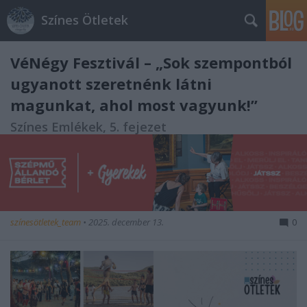
Színes Ötletek
VéNégy Fesztivál – „Sok szempontból
ugyanott szeretnénk látni
magunkat, ahol most vagyunk!”
Színes Emlékek, 5. fejezet
színesötletek_team
•
2025. december 13.
0