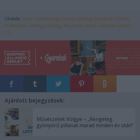
Címkék:
zene
születésnap
interjú
szülinap
fesztivál
színház
múltidézés
vénégy
vénégy fesztivál
színes emlékek
színes
15
Ajánlott bejegyzések:
Művészetek Völgye – „Rengeteg
gyönyörű pillanat marad minden év után”