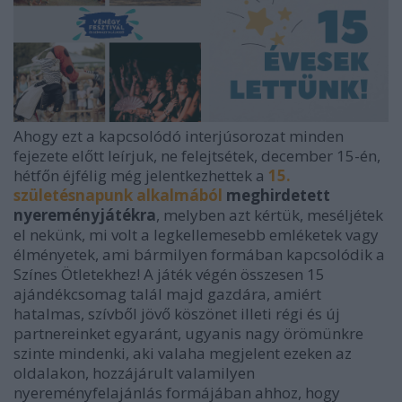
Ahogy ezt a kapcsolódó interjúsorozat minden
fejezete előtt leírjuk, ne felejtsétek, december 15-én,
hétfőn éjfélig még jelentkezhettek a
15.
születésnapunk alkalmából
meghirdetett
nyereményjátékra
, melyben azt kértük, meséljétek
el nekünk, mi volt a legkellemesebb emléketek vagy
élményetek, ami bármilyen formában kapcsolódik a
Színes Ötletekhez! A játék végén összesen 15
ajándékcsomag talál majd gazdára, amiért
hatalmas, szívből jövő köszönet illeti régi és új
partnereinket egyaránt, ugyanis nagy örömünkre
szinte mindenki, aki valaha megjelent ezeken az
oldalakon, hozzájárult valamilyen
nyereményfelajánlás formájában ahhoz, hogy