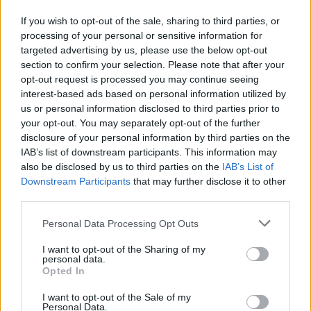
If you wish to opt-out of the sale, sharing to third parties, or
processing of your personal or sensitive information for
targeted advertising by us, please use the below opt-out
section to confirm your selection. Please note that after your
opt-out request is processed you may continue seeing
interest-based ads based on personal information utilized by
us or personal information disclosed to third parties prior to
Az első neveket
már bejelentettétek
a jövő évre.
your opt-out. You may separately opt-out of the further
disclosure of your personal information by third parties on the
Mi az, amire érdemes odafigyelni veletek
IAB’s list of downstream participants. This information may
kapcsolatban a következő hetekben? Várhatók
also be disclosed by us to third parties on the
IAB’s List of
jegyakciók és hasonló érdekességek?
Downstream Participants
that may further disclose it to other
third parties.
Jegyakcióink folyamatosan vannak! Ahogy mindig,
most is a super early bird „Dunakanyar rajongói
Please note that this website/app uses one or more Google
Personal Data Processing Opt Outs
bérlet” volt az első a sorban, ez a promóció nagy
services and may gather and store information including but
sikerrel le is zajlott. De most, az ünnepek előtti
not limited to your visit or usage behaviour. You may click to
I want to opt-out of the Sharing of my
időszakban is van lehetőség mindenféle szuper
personal data.
grant or deny consent to Google and its third-party tags to
Opted In
kedvezményre, érdemes a bérleteket és a
use your data for below specified purposes in below Google
napijegyeket is minél korábban beszerezni, ha valaki
consent section.
I want to opt-out of the Sale of my
tervezi, hogy ott lesz velünk július első hétvégéjén
Personal Data.