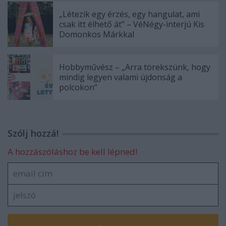
„Létezik egy érzés, egy hangulat, ami
csak itt élhető át” – VéNégy-interjú Kis
Domonkos Márkkal
Hobbyművész – „Arra törekszünk, hogy
mindig legyen valami újdonság a
polcokon”
Szólj hozzá!
A hozzászóláshoz be kell lépned!