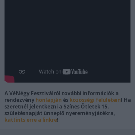
A VéNégy Fesztiválról további információk a
rendezvény
honlapján
és
közösségi
felületein
!
Ha
szeretnél jelentkezni a Színes Ötletek 15.
születésnapját ünneplő nyereményjátékra,
kattints erre a linkre
!