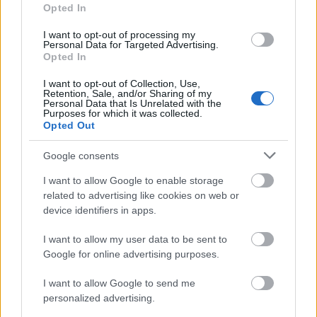
Opted In
Nagymaroson. Mi mindig arra törekedtünk – és
minden évben folytatjuk is ezt a hagyományt –, hogy
I want to opt-out of processing my
lehetőséget adjunk a minőségi, sokféle élmény és
Personal Data for Targeted Advertising.
művészeti ág felfedezését lehetővé tevő
Opted In
fesztiválozásra az kicsit árérzékenyebb, vagy
I want to opt-out of Collection, Use,
gyerekekkel érkező látogatóknak is, akiknek a
Retention, Sale, and/or Sharing of my
helyszínen vásárolt bérlet vagy napijegy már
Personal Data that Is Unrelated with the
Purposes for which it was collected.
nagyobb befektetést jelentene. Természetesen
Opted Out
jövőre is folytatjuk a színházjegy-akciót: akik
kedvezményes színházjegyet váltanak és megnézik
Google consents
az előadást, azok utána ingyenesen vehetnek részt az
esti programokon! Küldetésünknek érezzük, hogy
I want to allow Google to enable storage
related to advertising like cookies on web or
megismertessük és megszerettessük a színház
device identifiers in apps.
varázslatos világát a fiatalokkal, a Z generáció
tagjaival.
I want to allow my user data to be sent to
Google for online advertising purposes.
De persze az ilyen típusú akciók mellett is
folyamatosan készülünk mindenféle újdonsággal.
I want to allow Google to send me
Fontos számunkra, hogy minden évben legyen akár
personalized advertising.
a nappali programoknál, akár színház, akár cirkusz,