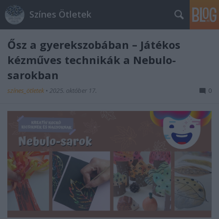
Színes Ötletek
Ősz a gyerekszobában – Játékos
kézműves technikák a Nebulo-
sarokban
színes_ötletek
•
2025. október 17.
0