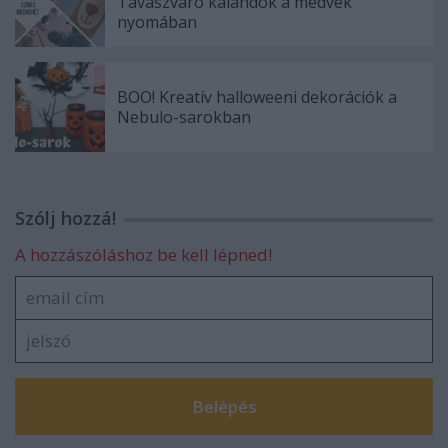
Tavaszváró kalandok a medvék
nyomában
BOO! Kreatív halloweeni dekorációk a
Nebulo-sarokban
Szólj hozzá!
A hozzászóláshoz be kell lépned!