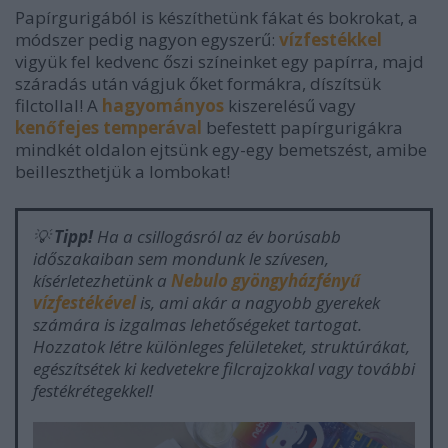
Papírgurigából is készíthetünk fákat és bokrokat, a
módszer pedig nagyon egyszerű:
vízfestékkel
vigyük fel kedvenc őszi színeinket egy papírra, majd
száradás után vágjuk őket formákra, díszítsük
filctollal! A
hagyományos
kiszerelésű vagy
kenőfejes temperával
befestett papírgurigákra
mindkét oldalon ejtsünk egy-egy bemetszést, amibe
beilleszthetjük a lombokat!
💡
Tipp!
Ha a csillogásról az év borúsabb
időszakaiban sem mondunk le szívesen,
kísérletezhetünk a
Nebulo gyöngyházfényű
vízfestékével
is, ami akár a nagyobb gyerekek
számára is izgalmas lehetőségeket tartogat.
Hozzatok létre különleges felületeket, struktúrákat,
egészítsétek ki kedvetekre filcrajzokkal vagy további
festékrétegekkel!