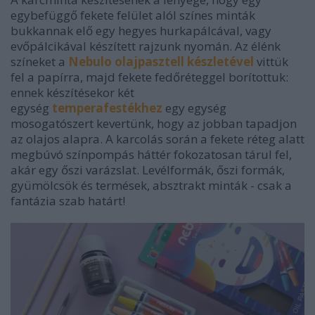
egybefüggő fekete felület alól színes minták
bukkannak elő egy hegyes hurkapálcával, vagy
evőpálcikával készített rajzunk nyomán. Az élénk
színeket a
Nebulo olajpasztell készletével
vittük
fel a papírra, majd fekete fedőréteggel borítottuk:
ennek készítésekor két
egység
temperafestékhez
egy egység
mosogatószert kevertünk, hogy az jobban tapadjon
az olajos alapra. A karcolás során a fekete réteg alatt
megbúvó színpompás háttér fokozatosan tárul fel,
akár egy őszi varázslat. Levélformák, őszi formák,
gyümölcsök és termések, absztrakt minták - csak a
fantázia szab határt!