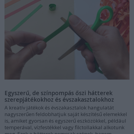
Egyszerű, de színpompás őszi hátterek
szerepjátékokhoz és évszakasztalokhoz
A kreatív játékok és évszakasztalok hangulatát
nagyszerűen feldobhatjuk saját készítésű elemekkel
is, amiket gyorsan és egyszerű eszközökkel, például
temperával, vízfestékkel vagy filctollakkal alkotunk
meg. Ezek a hátterek nemcsak szépek, hanem