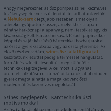
Ahogy megérkeznek az ősz pompás színei, kézműves
tevékenységeinknek is új lendületet adhatunk velük!
A
Nebulo-sarok
legújabb részében ismét olyan
ötleteket gyűjtöttünk össze, amelyekhez csupán
néhány hétköznapi alapanyag, némi festék és egy kis
kíváncsiság kell: karctechnikával, térbeli papírcsíkos
képpel és saját készítésű hátterekkel hozhatjátok el
az őszt a gyerekszobába vagy az osztályterembe. Az
előző részben vidám,
színes őszi állatfigurákat
készítettünk, ezúttal pedig a természet hangulatát,
formáit és színeit elevenítjük meg különféle
technikák segítségével. A cél most is ugyanaz:
örömteli, alkotásra ösztönző pillanatok, ahol minden
gyerek megtalálhatja a maga kedvenc őszi
motívumát és kézműves megoldását.
Színes meglepetés - Karctechnika őszi
motívumokkal
Az őszi alkotásokhoz most egy különösen látványos