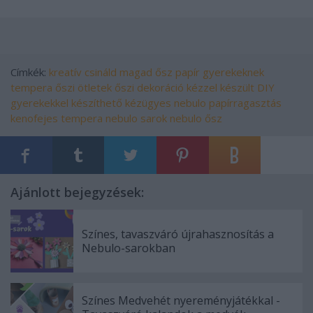
Címkék:
kreatív
csináld magad
ősz
papír
gyerekeknek
tempera
őszi ötletek
őszi dekoráció
kézzel készült
DIY
gyerekekkel készíthető
kézügyes
nebulo
papírragasztás
kenofejes tempera
nebulo sarok
nebulo ősz
Ajánlott bejegyzések:
Színes, tavaszváró újrahasznosítás a
Nebulo-sarokban
Színes Medvehét nyereményjátékkal -