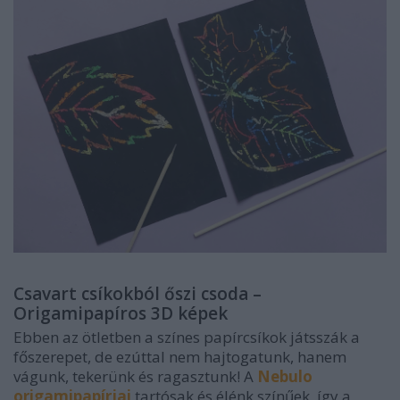
Csavart csíkokból őszi csoda –
Origamipapíros 3D képek
Ebben az ötletben a színes papírcsíkok játsszák a
főszerepet, de ezúttal nem hajtogatunk, hanem
vágunk, tekerünk és ragasztunk! A
Nebulo
origamipapírjai
tartósak és élénk színűek, így a