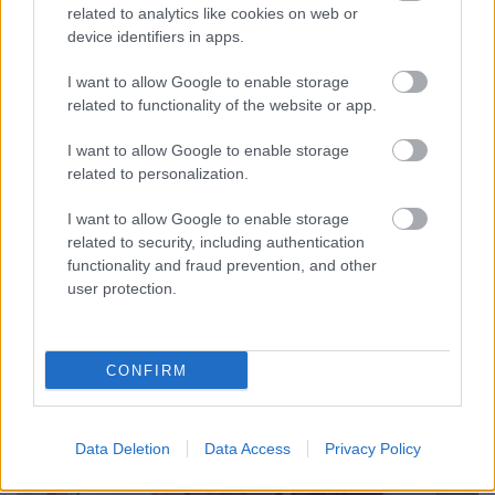
related to analytics like cookies on web or
device identifiers in apps.
💡
Tipp!
Vonalzó mentén sniccerrel vagy
I want to allow Google to enable storage
vágógéppel hatékonyan készíthetitek elő az
related to functionality of the website or app.
alapanyagot, ami jól jön, ha több gyerek dolgozik
együtt, de ezeket a lépéseket mindenképp felnőtt
I want to allow Google to enable storage
végezze el! Más esetben a feladat része lehet az is,
related to personalization.
hogy az előrajzolt csíkokat a gyerekek maguk
vágják, így az ollóval való munkát is
I want to allow Google to enable storage
gyakorolhatják a kreatív alkotás előtt.
related to security, including authentication
functionality and fraud prevention, and other
user protection.
CONFIRM
Data Deletion
Data Access
Privacy Policy