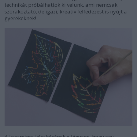
technikát próbálhattok ki velünk, ami nemcsak
szórakoztató, de igazi, kreatív felfedezést is nyújt a
gyerekeknek!
A karcminta készítésének a lényege, hogy egy