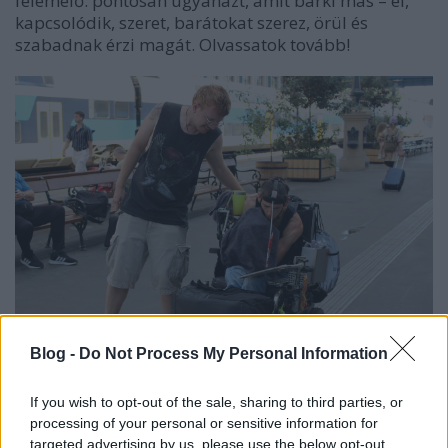
felemelő: pontosan ugyanazt, amit bárki más – él,
kapcsolódik, szeret, barátokat szerez, örül és
szabadnak érzi magát. Olvassatok tovább!
Blog -
Do Not Process My Personal Information
If you wish to opt-out of the sale, sharing to third parties, or
processing of your personal or sensitive information for
Ennek a szemléletnek lett szimbóluma az idei évben
targeted advertising by us, please use the below opt-out