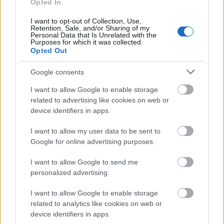
Opted In
I want to opt-out of Collection, Use,
Retention, Sale, and/or Sharing of my
Personal Data that Is Unrelated with the
Purposes for which it was collected.
Opted Out
Google consents
I want to allow Google to enable storage
related to advertising like cookies on web or
device identifiers in apps.
I want to allow my user data to be sent to
Google for online advertising purposes.
Nem lehet elégszer hangsúlyozni: a fesztiválos
jelenlét nemcsak a szórakozásról szól. Ez egy
I want to allow Google to send me
társadalmi üzenet, amely áttör falakat, ledönt
personalized advertising.
előítéleteket, és közelebb hozza egymáshoz az
I want to allow Google to enable storage
embereket. A Nem Adom Fel Alapítvány ezzel a
related to analytics like cookies on web or
szereplésével nemcsak kollégái, önkéntesei és
device identifiers in apps.
barátai számára adott felejthetetlen élményt, hanem