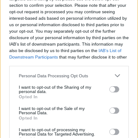
Paulik Fecó, akinek személyisége, szelleme,
section to confirm your selection. Please note that after your
életigenlése lett az alapítvány kommunikációjának
opt-out request is processed you may continue seeing
központi eleme. Fecót soha nem a teste határozta
interest-based ads based on personal information utilized by
meg, hanem az a szabad szellem, amely példát
us or personal information disclosed to third parties prior to
mutat mindannyiunknak. Az ő történetére épült az a
your opt-out. You may separately opt-out of the further
videó is, amely az alapítvány idei fesztiválos
disclosure of your personal information by third parties on the
jelenlétét kísérte, és amely nem csupán egy kisfilm,
IAB’s list of downstream participants. This information may
hanem egy üzenet a társadalom felé: a szabadság, a
also be disclosed by us to third parties on the
IAB’s List of
részvétel és az öröm nem kiváltság, hanem alapvető
Downstream Participants
that may further disclose it to other
emberi jog.
third parties.
Please note that this website/app uses one or more Google
Personal Data Processing Opt Outs
services and may gather and store information including but
not limited to your visit or usage behaviour. You may click to
I want to opt-out of the Sharing of my
personal data.
grant or deny consent to Google and its third-party tags to
Opted In
use your data for below specified purposes in below Google
consent section.
I want to opt-out of the Sale of my
Personal Data.
Opted In
I want to opt-out of processing my
Personal Data for Targeted Advertising.