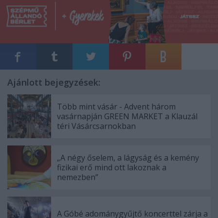
Ajánlott bejegyzések:
Több mint vásár - Advent három
vasárnapján GREEN MARKET a Klauzál
téri Vásárcsarnokban
„A négy őselem, a lágyság és a kemény
fizikai erő mind ott lakoznak a
nemezben”
A Góbé adománygyűjtő koncerttel zárja a