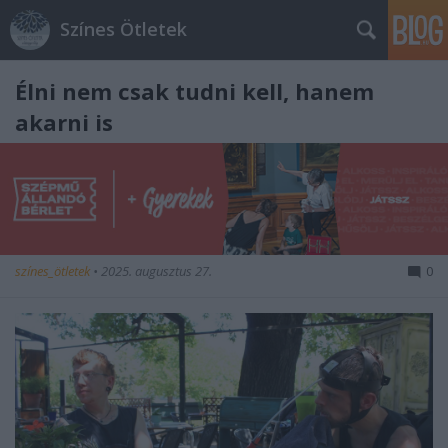
Színes Ötletek
Élni nem csak tudni kell, hanem
akarni is
színes_ötletek
•
2025. augusztus 27.
0