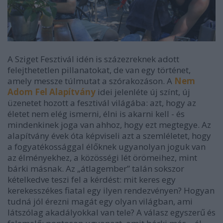
A Sziget Fesztivál idén is százezreknek adott
felejthetetlen pillanatokat, de van egy történet,
amely messze túlmutat a szórakozáson. A
Nem
Adom Fel Alapítvány
idei jelenléte új színt, új
üzenetet hozott a fesztivál világába: azt, hogy az
életet nem elég ismerni, élni is akarni kell - és
mindenkinek joga van ahhoz, hogy ezt megtegye. Az
alapítvány évek óta képviseli azt a szemléletet, hogy
a fogyatékossággal élőknek ugyanolyan joguk van
az élményekhez, a közösségi lét örömeihez, mint
bárki másnak. Az „átlagember” talán sokszor
kételkedve teszi fel a kérdést: mit keres egy
kerekesszékes fiatal egy ilyen rendezvényen? Hogyan
tudná jól érezni magát egy olyan világban, ami
látszólag akadályokkal van tele? A válasz egyszerű és