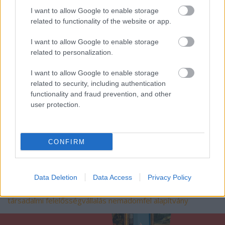
a szélesebb közösségnek is irányt mutatott: hogyan
I want to allow Google to enable storage
lehet befogadóbb, elfogadóbb és emberibb
related to functionality of the website or app.
társadalmat építeni.
I want to allow Google to enable storage
A Sziget után most nemcsak a fesztiválozók, hanem
related to personalization.
mindannyian gazdagabbak lehetünk egy fontos
felismeréssel: az élet értéke nem a korlátokban,
I want to allow Google to enable storage
hanem a szándékban rejlik. És ha valamit
related to security, including authentication
megtanulhatunk Fecótól, akkor az ez:
functionality and fraud prevention, and other
user protection.
Élni nem csak tudni kell, hanem akarni is.
CONFIRM
Data Deletion
Data Access
Privacy Policy
Címkék:
program
inspiráció
jótékonyság
történetek
társadalmi felelősségvállalás
nemadomfel alapítvány