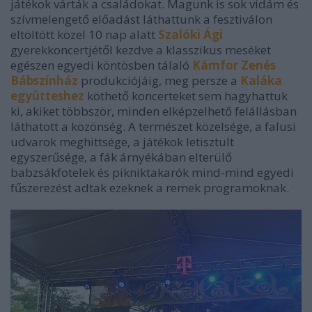
játékok várták a családokat. Magunk is sok vidám és
szívmelengető előadást láthattunk a fesztiválon
eltöltött közel 10 nap alatt
Szalóki Ági
gyerekkoncertjétől kezdve a klasszikus meséket
egészen egyedi köntösben tálaló
Kámfor Zenés
Bábszínház
produkciójáig, meg persze a
Kaláka
együtteshez
köthető koncerteket sem hagyhattuk
ki, akiket többször, minden elképzelhető felállásban
láthatott a közönség. A természet közelsége, a falusi
udvarok meghittsége, a játékok letisztult
egyszerűsége, a fák árnyékában elterülő
babzsákfotelek és pikniktakarók mind-mind egyedi
fűszerezést adtak ezeknek a remek programoknak.