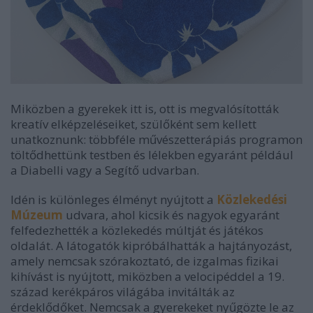
Miközben a gyerekek itt is, ott is megvalósították
kreatív elképzeléseiket, szülőként sem kellett
unatkoznunk: többféle művészetterápiás programon
töltődhettünk testben és lélekben egyaránt például
a Diabelli vagy a Segítő udvarban.
Idén is különleges élményt nyújtott a
Közlekedési
Múzeum
udvara, ahol kicsik és nagyok egyaránt
felfedezhették a közlekedés múltját és játékos
oldalát. A látogatók kipróbálhatták a hajtányozást,
amely nemcsak szórakoztató, de izgalmas fizikai
kihívást is nyújtott, miközben a velocipéddel a 19.
század kerékpáros világába invitálták az
érdeklődőket. Nemcsak a gyerekeket nyűgözte le az