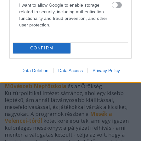
I want to allow Google to enable storage
related to security, including authentication
functionality and fraud prevention, and other
user protection.
CONFIRM
Data Deletion
Data Access
Privacy Policy
Többször visszatértünk a
Kárpát-medencei
Művészeti Népfőiskola
és az Örökség
Kultúrpolitikai Intézet sátrához, ahol egy kisebb
léptékű, ám annál látványosabb kiállítással,
mesefelolvasással, és játékokkal várták a kicsiket,
nagyokat. A programok részben a
Mesék a
Velencei-tóról
kötet köré épültek, ami egy igazán
különleges mesekönyv: a pályázati felhívás - ami
mentén a válogatás készült - célja az volt, hogy a