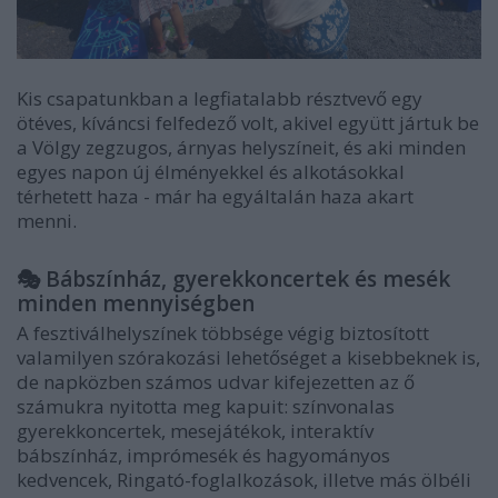
Kis csapatunkban a legfiatalabb résztvevő egy
ötéves, kíváncsi felfedező volt, akivel együtt jártuk be
a Völgy zegzugos, árnyas helyszíneit, és aki minden
egyes napon új élményekkel és alkotásokkal
térhetett haza - már ha egyáltalán haza akart
menni.
🎭 Bábszínház, gyerekkoncertek és mesék
minden mennyiségben
A fesztiválhelyszínek többsége végig biztosított
valamilyen szórakozási lehetőséget a kisebbeknek is,
de n
apközben számos udvar kifejezetten az ő
számukra nyitotta meg kapuit: színvonalas
gyerekkoncertek, mesejátékok, interaktív
bábszínház, imprómesék és hagyományos
kedvencek, Ringató-foglalkozások, illetve más ölbéli