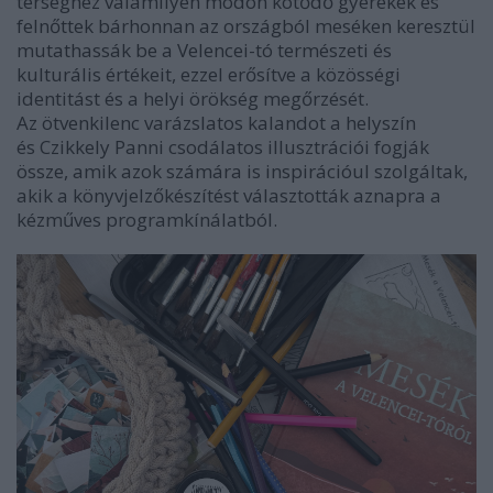
térséghez valamilyen módon kötődő gyerekek és
felnőttek bárhonnan az országból meséken keresztül
mutathassák be a Velencei-tó természeti és
kulturális értékeit, ezzel erősítve a közösségi
identitást és a helyi örökség megőrzését.
Az ötvenkilenc varázslatos kalandot a helyszín
és Czikkely Panni csodálatos illusztrációi fogják
össze, amik azok számára is inspirációul szolgáltak,
akik a könyvjelzőkészítést választották aznapra a
kézműves programkínálatból.