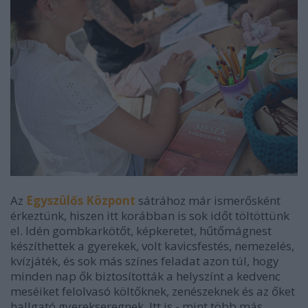
Az
Egyszülős Központ
sátrához már ismerősként
érkeztünk, hiszen itt korábban is sok időt töltöttünk
el. Idén gombkarkötőt, képkeretet, hűtőmágnest
készíthettek a gyerekek, volt kavicsfestés, nemezelés,
kvízjáték, és sok más színes feladat azon túl, hogy
minden nap ők biztosították a helyszínt a kedvenc
meséiket felolvasó költőknek, zenészeknek és az őket
hallgató gyerekseregnek.
Itt is - mint több más