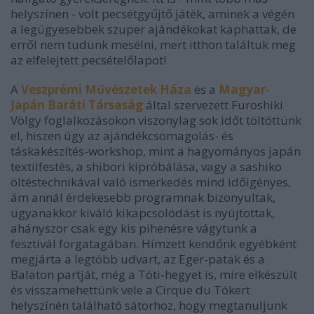
helyszínen - volt pecsétgyűjtő játék, aminek a végén
a legügyesebbek szuper ajándékokat kaphattak, de
erről nem tudunk mesélni, mert itthon találtuk meg
az elfelejtett pecsételőlapot!
A
Veszprémi Művészetek Háza
és a
Magyar-
Japán Baráti Társaság
által szervezett Furoshiki
Völgy foglalkozásokon viszonylag sok időt töltöttünk
el, hiszen úgy az ajándékcsomagolás- és
táskakészítés-workshop, mint a hagyományos japán
textilfestés, a shibori kipróbálása, vagy a sashiko
öltéstechnikával való ismerkedés mind időigényes,
ám annál érdekesebb programnak bizonyultak,
ugyanakkor kiváló kikapcsolódást is nyújtottak,
ahányszor csak egy kis pihenésre vágytunk a
fesztivál forgatagában. Hímzett kendőnk egyébként
megjárta a legtöbb udvart, az Eger-patak és a
Balaton partját, még a Tóti-hegyet is, mire elkészült
és visszamehettünk vele a Cirque du Tókert
helyszínén található sátorhoz, hogy megtanuljunk