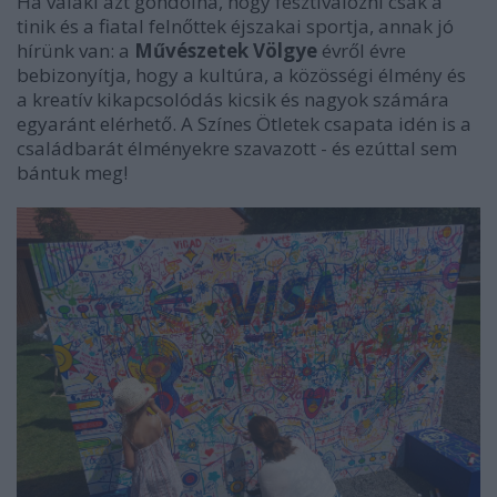
Ha valaki azt gondolná, hogy fesztiválozni csak a
tinik és a fiatal felnőttek éjszakai sportja, annak jó
hírünk van: a
Művészetek Völgye
évről évre
bebizonyítja, hogy a kultúra, a közösségi élmény és
a kreatív kikapcsolódás kicsik és nagyok számára
egyaránt elérhető. A Színes Ötletek csapata idén is a
családbarát élményekre szavazott - és ezúttal sem
bántuk meg!