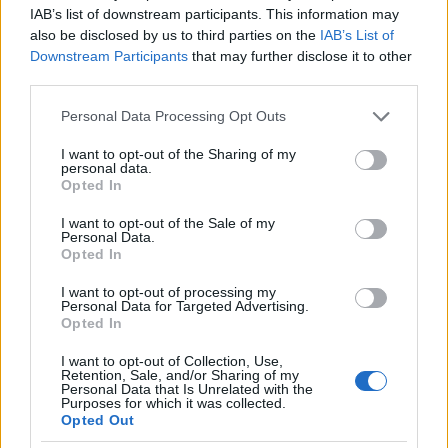
IAB’s list of downstream participants. This information may
also be disclosed by us to third parties on the
IAB’s List of
Downstream Participants
that may further disclose it to other
third parties.
Please note that this website/app uses one or more Google
Personal Data Processing Opt Outs
services and may gather and store information including but
not limited to your visit or usage behaviour. You may click to
I want to opt-out of the Sharing of my
personal data.
grant or deny consent to Google and its third-party tags to
Opted In
use your data for below specified purposes in below Google
consent section.
I want to opt-out of the Sale of my
Personal Data.
Opted In
I want to opt-out of processing my
Personal Data for Targeted Advertising.
Opted In
I want to opt-out of Collection, Use,
Retention, Sale, and/or Sharing of my
Personal Data that Is Unrelated with the
Purposes for which it was collected.
Opted Out