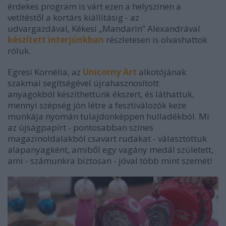
érdekes program is várt ezen a helyszínen a
vetítéstől a kortárs kiállításig - az
udvargazdával, Kékesi „Mandarin” Alexandrával
készített interjúnkban
részletesen is olvashattok
róluk.
Egresi Kornélia, az
Unicorny Art
alkotójának
szakmai segítségével újrahasznosított
anyagokból
készíthettünk ékszert, és láthattuk,
mennyi szépség jön létre a fesztiválozók keze
munkája nyomán tulajdonképpen hulladékból. Mi
az újságpapírt - pontosabban színes
magazinoldalakból csavart rudakat - választottuk
alapanyagként, amiből egy vagány medál született,
ami - számunkra biztosan - jóval több mint szemét!