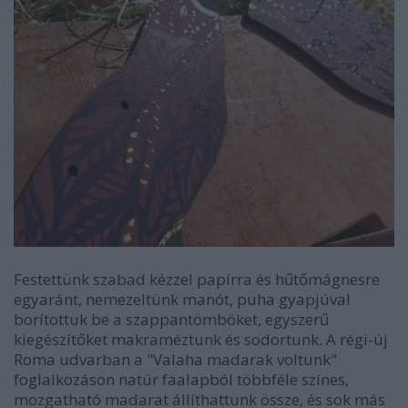
Festettünk szabad kézzel papírra és hűtőmágnesre
egyaránt, nemezeltünk manót, puha gyapjúval
borítottuk be a szappantömböket, egyszerű
kiegészítőket makraméztunk és sodortunk. A régi-új
Roma udvarban a "Valaha madarak voltunk"
foglalkozáson natúr faalapból többféle színes,
mozgatható madarat állíthattunk össze, és sok más