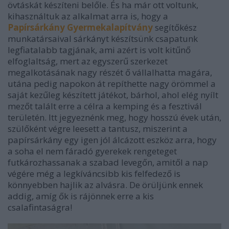
övtáskát készíteni belőle. És ha már ott voltunk,
kihasználtuk az alkalmat arra is, hogy a
Papírsárkány Gyermekalapítvány
segítőkész
munkatársaival sárkányt készítsünk csapatunk
legfiatalabb tagjának, ami azért is volt kitűnő
elfoglaltság, mert az egyszerű szerkezet
megalkotásának nagy részét ő vállalhatta magára,
utána pedig napokon át repíthette nagy örömmel a
saját kezűleg készített játékot, bárhol, ahol elég nyílt
mezőt talált erre a célra a kemping és a fesztivál
területén. Itt jegyeznénk meg, hogy hosszú évek után,
szülőként végre leesett a tantusz, miszerint a
papírsárkány egy igen jól álcázott eszköz arra, hogy
a soha el nem fáradó gyerekek rengeteget
futkározhassanak a szabad levegőn, amitől a nap
végére még a legkíváncsibb kis felfedező is
könnyebben hajlik az alvásra. De örüljünk ennek
addig, amíg ők is rájönnek erre a kis
csalafintaságra!