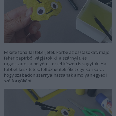
Fekete fonallal tekerjétek körbe az osztásokat, majd
fehér papírból vágjátok ki a szárnyát, és
ragasszátok a helyére - ezzel készen is vagytok! Ha
többet készítetek, felfűzhetitek őket egy karikára,
hogy szabadon szárnyalhassanak amolyan egyedi
szélforgóként.