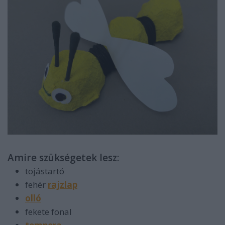
Amire szükségetek lesz:
tojástartó
fehér
rajzlap
olló
fekete fonal