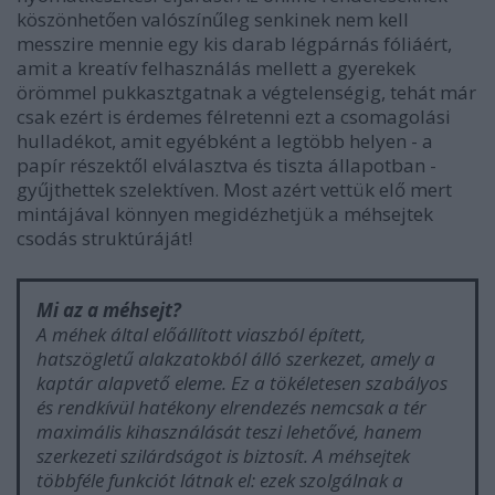
köszönhetően valószínűleg senkinek nem kell
messzire mennie egy kis darab légpárnás fóliáért,
amit a kreatív felhasználás mellett a gyerekek
örömmel pukkasztgatnak a végtelenségig, tehát már
csak ezért is érdemes félretenni ezt a csomagolási
hulladékot, amit egyébként a legtöbb helyen - a
papír részektől elválasztva és tiszta állapotban -
gyűjthettek szelektíven. Most azért vettük elő mert
mintájával könnyen megidézhetjük a méhsejtek
csodás struktúráját!
Mi az a méhsejt?
A méhek által előállított viaszból épített,
hatszögletű alakzatokból álló szerkezet, amely a
kaptár alapvető eleme. Ez a tökéletesen szabályos
és rendkívül hatékony elrendezés nemcsak a tér
maximális kihasználását teszi lehetővé, hanem
szerkezeti szilárdságot is biztosít. A méhsejtek
többféle funkciót látnak el: ezek szolgálnak a