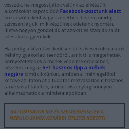
vesszük, ha megosztjátok velünk az elkészült
alkotásokat kapcsolódó
Facebook-posztunk alatt
hozzászólásként vagy üzenetben, hiszen mindig
szívesen látjuk, mik készülnek ötleteink nyomán,
illetve hogyan gondolják át azokat és szabják saját
ízlésükre a gyerekek!
Ha pedig a kézműveskedésen túl szívesen olvasnátok
néhány gyakorlati teendőről, amit ti is megtehettek
környezetetek és a méhek védelme érdekében,
nézzétek meg az
5+1 hasznos tipp a méhek
napjára
című cikkünket, amiben a méhlegelőtől
kezdve az itatón át a tudatos mézvásárlásig hasznos
tanácsokat találtok, amiket viszonylag könnyen
alkalmazhattok a mindennapokban.
KATTINTSATOK IDE ÉS SZEMEZGESSETEK A
NEBULO-SAROK KORÁBBI ÖTLETEI KÖZÖTT!