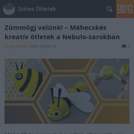
Színes Ötletek
Zümmögj velünk! – Méhecskés
kreatív ötletek a Nebulo-sarokban
színes_ötletek
•
2025. május 14.
0