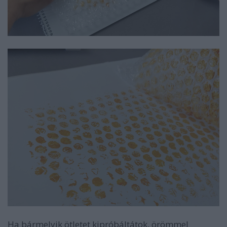
Ha bármelyik ötletet kipróbáltátok, örömmel