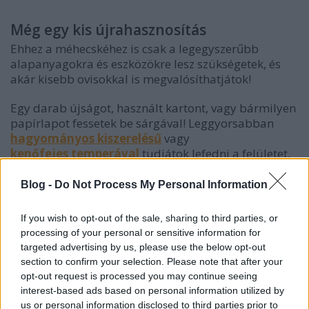
Még egy kis újrahasznosítás
Ehhez a méhecskéhez is csak a legegyszerűbb
alapanyagokra és eszközökre lesz szükségetek, és
akár kisebb ovisokkal is megvalósíthatjátok!
Egy darab újságot, használt kartont, vagy bármilyen
papírlapot fessetek be sárgával! Leggyorsabban
hagyományos kiszerelésű
vagy
kenőfejes temperával
tudjátok lefedni a felületet,
ami ráadásul jól is takar, így akkor is könnyű
dolgotok van, ha mintás vagy feliratos lapot
Blog -
Do Not Process My Personal Information
használtok. Ha megszáradt a festék, vágjatok ki egy
ovális formát, és fessetek vagy ragasszatok rá
If you wish to opt-out of the sale, sharing to third parties, or
csíkokat! Ha van kedvetek, tovább dolgozhattok a
processing of your personal or sensitive information for
részleteken: lehet a méhecskének csápja vagy
targeted advertising by us, please use the below opt-out
fullánkja is. Végül ragasszátok fel az újságpapírból
section to confirm your selection. Please note that after your
kivágott cseppformákat, amik a szárnyait jelképezik!
opt-out request is processed you may continue seeing
Már csak a ovis jel hiányzik róla, és fel is tűzhetitek a
interest-based ads based on personal information utilized by
faliújságra, de otthon is elkészíthetitek!
us or personal information disclosed to third parties prior to