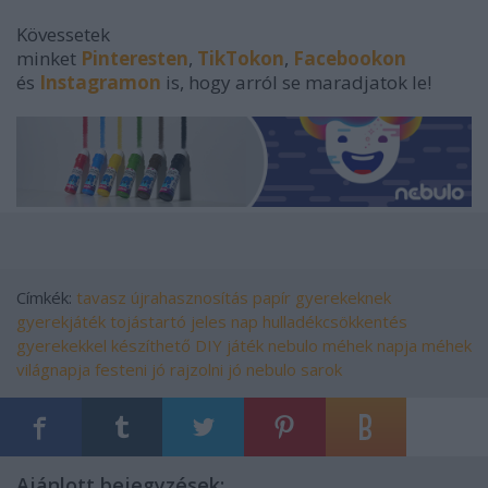
Kövessetek
minket
Pinteresten
,
TikTokon
,
Facebookon
és
Instagramon
is, hogy arról se maradjatok le!
Címkék:
tavasz
újrahasznosítás
papír
gyerekeknek
gyerekjáték
tojástartó
jeles nap
hulladékcsökkentés
gyerekekkel készíthető
DIY játék
nebulo
méhek napja
méhek
világnapja
festeni jó
rajzolni jó
nebulo sarok
Ajánlott bejegyzések: