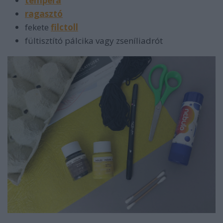
tempera
ragasztó
fekete
filctoll
fültisztító pálcika vagy zseníliadrót