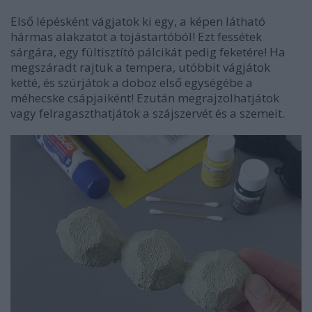
Első lépésként vágjatok ki egy, a képen látható
hármas alakzatot a tojástartóból! Ezt fessétek
sárgára, egy fültisztító pálcikát pedig feketére! Ha
megszáradt rajtuk a tempera, utóbbit vágjátok
ketté, és szúrjátok a doboz első egységébe a
méhecske csápjaiként! Ezután megrajzolhatjátok
vagy felragaszthatjátok a szájszervét és a szemeit.