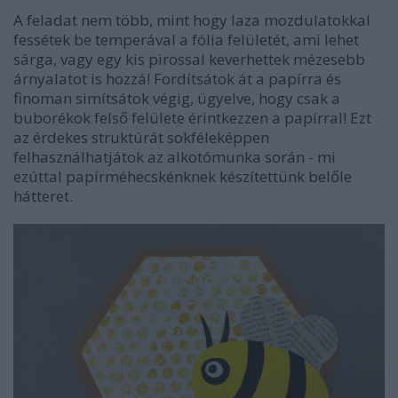
A feladat nem több, mint hogy laza mozdulatokkal
fessétek be temperával a fólia felületét, ami lehet
sárga, vagy egy kis pirossal keverhettek mézesebb
árnyalatot is hozzá! Fordítsátok át a papírra és
finoman simítsátok végig, ügyelve, hogy csak a
buborékok felső felülete érintkezzen a papírral! Ezt
az érdekes struktúrát sokféleképpen
felhasználhatjátok az alkotómunka során - mi
ezúttal papírméhecskénknek készítettünk belőle
hátteret.