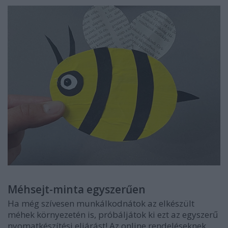
Méhsejt-minta egyszerűen
Ha még szívesen munkálkodnátok az elkészült
méhek környezetén is, próbáljátok ki ezt az egyszerű
nyomatkészítési eljárást! Az online rendeléseknek