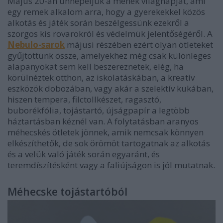
Május 20-án ünnepeljük a méhek világnapját, ami
egy remek alkalom arra, hogy a gyerekekkel közös
alkotás és játék során beszélgessünk ezekről a
szorgos kis rovarokról és védelmük jelentőségéről. A
Nebulo-sarok
májusi részében ezért olyan ötleteket
gyűjtöttünk össze, amelyekhez még csak különleges
alapanyokat sem kell beszereznetek, elég, ha
körülnéztek otthon, az iskolatáskában, a kreatív
eszközök dobozában, vagy akár a szelektív kukában,
hiszen tempera, filctollkészet, ragasztó,
buborékfólia, tojástartó, újságpapír a legtöbb
háztartásban kéznél van. A folytatásban aranyos
méhecskés ötletek jönnek, amik nemcsak könnyen
elkészíthetők, de sok örömöt tartogatnak az alkotás
és a velük való játék során egyaránt, és
teremdíszítésként vagy a faliújságon is jól mutatnak.
Méhecske tojástartóból