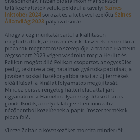
olvasóinknak, hiszen oldalainkon már sokszor
találkozhattatok velük, például a tavalyi
Színes
Inktober 2024
sorozat és a két évvel ezelőtti
Színes
Állatvilág 2023
pályázat során.
Ahogy a cég munkatársaitól a kiállításon
megtudhattuk, az írószer és iskolaszerek nemzetközi
piacának meghatározó szereplője, a francia Hamelin
cégcsoport 2023 végén vásárolta meg a Herlitz és
Pelikan mögött álló Pelikan-csoportot, az egyesülés
pedig, tekintve a cég hatalmas gyártókapacitását, a
jövőben sokkal hatékonyabbá teszi az új termékek
előállítását, a kínálat folyamatos megújítását.
Mindez persze rengeteg háttérfeladattal járt,
ugyanakkor a Hamelin olyan megoldásokban is
gondolkodik, amelyek kifejezetten innovatív
nézőpontból közelítenek a papír-írószer termékek
piaca felé.
Vincze Zoltán a következőket mondta minderről: