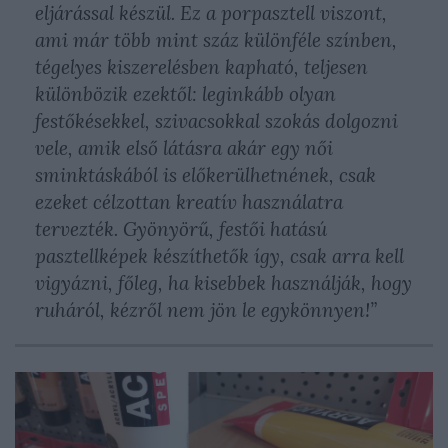
eljárással készül. Ez a porpasztell viszont,
ami már több mint száz különféle színben,
tégelyes kiszerelésben kapható, teljesen
különbözik ezektől: leginkább olyan
festőkésekkel, szivacsokkal szokás dolgozni
vele, amik első látásra akár egy női
sminktáskából is előkerülhetnének, csak
ezeket célzottan kreatív használatra
tervezték. Gyönyörű, festői hatású
pasztellképek készíthetők így, csak arra kell
vigyázni, főleg, ha kisebbek használják, hogy
ruháról, kézről nem jön le egykönnyen!”