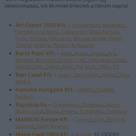
névsorolvasás, kik és mivel érkeztek a három napra!
Art-Export 2020 Kft.
–
Amsterdam
,
Bovelacci
,
Cartotecnica Rossi
,
Cretacolor
,
Deka Farben
,
Fimo
,
Essdee
,
Fabriano
,
Marpa Jansen
,
Royal
Talens
,
Sakura
,
Winsor & Newton
Barát Papír Kft.
–
Adel
,
Ancor
,
Argus
,
Ark
,
Blasetti
,
Brunnen
,
Eredi Crotti
,
Fabriano
,
Gipta
,
Heyda
,
Jolly
,
Lebez
,
Mas
,
Pol-Mak
,
Office 21
Best Label Kft.
–
Avery Zweckform
,
Pentel
,
Plus
,
Stick’n
Hamelin Hungária Kft.
–
Herlitz
,
Oxford
,
Pelikan
Rajzshop.hu
–
Chameleon
,
Dingbats
,
Karin
,
Manuscript
,
Musa
,
Pébéo
,
Tintoretto
,
Tombow
MAXXON Europe Kft.
–
Canson
,
Deli
,
Rotring
,
Sharpie
,
Daler Rowney
Mega-Papír 2004 Kft.
–
Ambar
, EC-OOOH!,