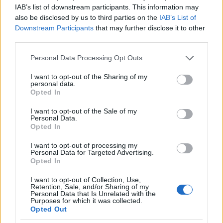
IAB’s list of downstream participants. This information may
also be disclosed by us to third parties on the
IAB’s List of
Downstream Participants
that may further disclose it to other
third parties.
Please note that this website/app uses one or more Google
Personal Data Processing Opt Outs
services and may gather and store information including but
not limited to your visit or usage behaviour. You may click to
I want to opt-out of the Sharing of my
personal data.
grant or deny consent to Google and its third-party tags to
Opted In
use your data for below specified purposes in below Google
consent section.
I want to opt-out of the Sale of my
Personal Data.
Opted In
I want to opt-out of processing my
Personal Data for Targeted Advertising.
Opted In
I want to opt-out of Collection, Use,
Retention, Sale, and/or Sharing of my
Personal Data that Is Unrelated with the
Purposes for which it was collected.
Opted Out