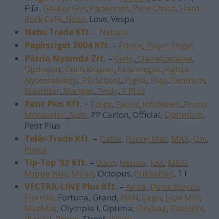
Fifa,
Galaxy Girl
,
Papermnt
,
Pure Choco
,
Hard
Rock
Café
,
Nasa
, Love, Vespa
Nebu Trade Kft.
–
Nebulo
Papírsziget 2004 Kft.
–
Editor
,
Papír-Sziget
Pátria Nyomda Zrt.
–
Cello
,
Clairefontaine
,
Diplomat
,
Erich Krause
,
Exacompta
,
Pátria
Nyomtatvány
,
PD School
,
Pigna
,
Play
,
Centrum
,
Staedtler
,
Stanger
,
Truly
,
Y Plus
Petit Plus Kft.
–
Edigs
,
Factis
,
InfoNotes
,
Primo
Morocolor
,
Noki
, PP Carton, Official,
Optimum
,
Petit Plus
Telér-Trade Kft.
–
Dahle
,
Funny Mat
,
MAX
,
Uni
,
Posca
Tip-Top ’92 Kft.
–
Daco
,
Herma
,
Jovi
,
M&G
,
Miquelrius
,
Milan
, Octopus,
PukkaPad
, TT
VECTRA-LINE Plus Kft.
–
Astra
,
Dolce Blocco
,
Fiorello
, Fortuna, Grand,
HAN
,
Lego
,
Lipa Mill
,
MarMar
, Olympia I, Optima,
Oxybag
,
Pastelini
,
PlanAll
,
Primo
, Street,
Wedo