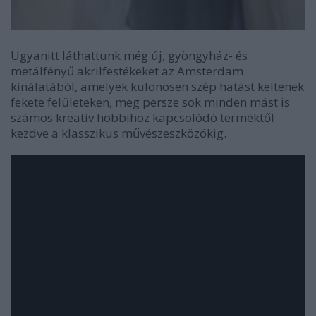
Ugyanitt láthattunk még új, gyöngyház- és
metálfényű akrilfestékeket az Amsterdam
kínálatából, amelyek különösen szép hatást keltenek
fekete felületeken, meg persze sok minden mást is
számos kreatív hobbihoz kapcsolódó terméktől
kezdve a klasszikus művészeszközökig.