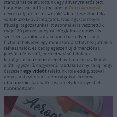
standjánál belefutottunk egy állványra erősített,
hatalmas vázlatfüzetbe, ahol a
Daco Aerograf
névre hallgató festékszórókészletet tesztelhették a
vállalkozó kedvű látogatók. Nos, egyszemélyes
ifjúsági tagozatunkat itt azonnal el is veszítettük
majd’ 20 percre, annyira lefoglalta az elmés kis
szerkezet, amibe voltaképpen bármilyen színű
filctollat helyezve egy mini szórópisztolyhoz jutnak a
felhasználók, ez pedig egészen új dimenziókat,
jelesül a foltszerű, permethatású felületek
kidolgozásának lehetőségét nyitja meg az alkotók
előtt. Egyszerű, nagyszerű, ráadásul annyira új, hogy
összesen
egy videót
találtunk
róla eddig, szóval
annak, aki nyitott az újdonságokra, érdemes
utánanéznie, kapható-e valamelyik környékbeli
hobbiboltban!