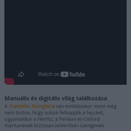
Manuális és digitális világ találkozása
A
Hamelin Hungária
név említésekor most még
nem biztos, hogy sokan felkapják a fejüket,
ugyanakkor a Herlitz, a Pelikan és Oxford
márkanevek biztosan ismerősen csengenek