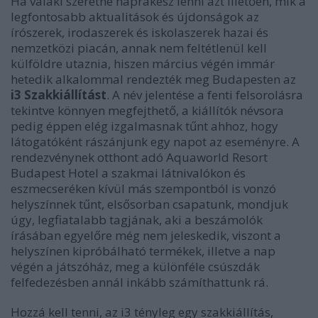
Ha valaki szeretne naprakész lenni azt illetően, mik a
legfontosabb aktualitások és újdonságok az
írószerek, irodaszerek és iskolaszerek hazai és
nemzetközi piacán, annak nem feltétlenül kell
külföldre utaznia, hiszen március végén immár
hetedik alkalommal rendezték meg Budapesten az
i3 Szakkiállítást
. A név jelentése a fenti felsorolásra
tekintve könnyen megfejthető, a kiállítók névsora
pedig éppen elég izgalmasnak tűnt ahhoz, hogy
látogatóként rászánjunk egy napot az eseményre. A
rendezvénynek otthont adó Aquaworld Resort
Budapest Hotel a szakmai látnivalókon és
eszmecseréken kívül más szempontból is vonzó
helyszínnek tűnt, elsősorban csapatunk, mondjuk
úgy, legfiatalabb tagjának, aki a beszámolók
írásában egyelőre még nem jeleskedik, viszont a
helyszínen kipróbálható termékek, illetve a nap
végén a játszóház, meg a különféle csúszdák
felfedezésben annál inkább számíthattunk rá.
Hozzá kell tenni, az i3 tényleg egy szakkiállítás,