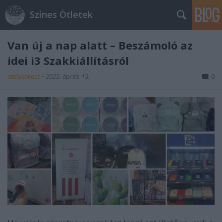
Színes Ötletek
Van új a nap alatt – Beszámoló az
idei i3 Szakkiállításról
attilakovacs
•
2025. április 15.
0