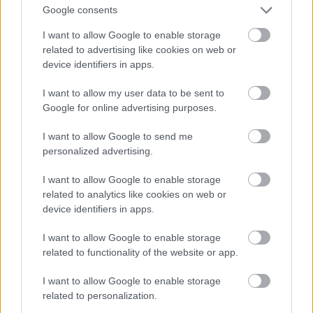
Google consents
I want to allow Google to enable storage
Az
Art-Export
– vagy olvasóink körében talán
related to advertising like cookies on web or
device identifiers in apps.
ismertebb nevén a Hobbyművész.hu –
kiállítóterében számos új anyagot próbálhattak ki
I want to allow my user data to be sent to
kicsik és nagyok egyaránt. Közülük az egyik
Google for online advertising purposes.
legérdekesebb, de mindenképpen a legújabb a
PanPastel
nevű, tégelyes kiszerelésű porpasztell,
I want to allow Google to send me
amivel jelentősen másképp dolgozhatunk, mint a
personalized advertising.
hagyományos, jellemzően préselt krétaként kapható
változatokkal.
I want to allow Google to enable storage
related to analytics like cookies on web or
device identifiers in apps.
I want to allow Google to enable storage
related to functionality of the website or app.
I want to allow Google to enable storage
related to personalization.