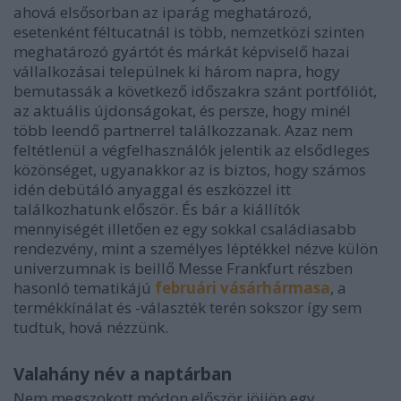
ahová elsősorban az iparág meghatározó,
esetenként féltucatnál is több, nemzetközi szinten
meghatározó gyártót és márkát képviselő hazai
vállalkozásai települnek ki három napra, hogy
bemutassák a következő időszakra szánt portfóliót,
az aktuális újdonságokat, és persze, hogy minél
több leendő partnerrel találkozzanak. Azaz nem
feltétlenül a végfelhasználók jelentik az elsődleges
közönséget, ugyanakkor az is biztos, hogy számos
idén debütáló anyaggal és eszközzel itt
találkozhatunk először. És bár a kiállítók
mennyiségét illetően ez egy sokkal családiasabb
rendezvény, mint a személyes léptékkel nézve külön
univerzumnak is beillő Messe Frankfurt részben
hasonló tematikájú
februári vásárhármasa
, a
termékkínálat és -választék terén sokszor így sem
tudtuk, hová nézzünk.
Valahány név a naptárban
Nem megszokott módon először jöjjön egy