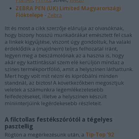
ZEBRA PEN (UK) Limited Magyarországi
Fióktelepe
-
Zebra
Itt és most a cikk szerzője elárulja az olvasóknak,
hogy bizony hosszú munkaórákat emésztett fel csak
a linkek kigyűjtése, viszont úgy gondoltuk, ha valaki
érdeklődik a (majdnem) teljes felhozatal iránt,
legyen meg a beszámolónak az a haszna is, hogy
akár egy kattintással szem elé kerüljön mindaz a
színes termékportfólió, amit a helyszínen láthattunk.
Mert hogy volt mit nézni és kipróbálni minden
standnál, az biztos! A következőkben megosztjuk
veletek a számunkra legemlékezetesebb
felfedezéseket, illetve a helyszínen készült
miniinterjúink legérdekesebb részleteit.
A filctollas festékszórótól a tégelyes
pasztellig
Rögtön a megérkezésünk után, a
Tip-Top ’92