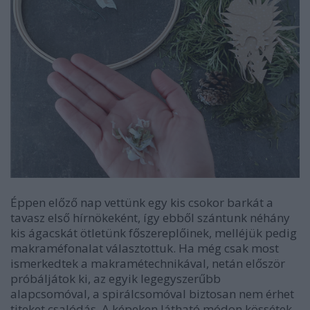
Éppen előző nap vettünk egy kis csokor barkát a
tavasz első hírnökeként, így ebből szántunk néhány
kis ágacskát ötletünk főszereplőinek, melléjük pedig
makraméfonalat választottuk.
Ha még csak most
ismerkedtek a makramétechnikával, netán először
próbáljátok ki, az egyik legegyszerűbb
alapcsomóval, a spirálcsomóval biztosan nem érhet
titeket csalódás. A képeken látható módon kössétek