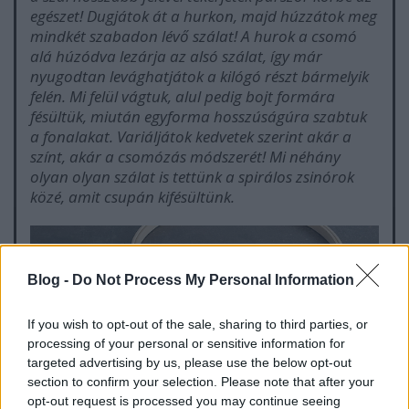
egészet! Dugjátok át a hurkon, majd húzzátok meg
mindkét szabadon lévő szálat! A hurok a csomó
alá húzódva lezárja az alsó szálat, így már
nyugodtan levághatjátok a kilógó részt bármelyik
felén. Mi felül vágtuk, alul pedig bojt formára
fésültük, miután egyforma hosszúságúra szabtuk
a fonalakat. Variáljátok kedvetek szerint akár a
színt, akár a csomózás módszerét! Mi néhány
olyan olyan szálat is tettünk a spirálos zsinórok
közé, amit csupán kifésültünk.
Blog -
Do Not Process My Personal Information
If you wish to opt-out of the sale, sharing to third parties, or
processing of your personal or sensitive information for
targeted advertising by us, please use the below opt-out
section to confirm your selection. Please note that after your
opt-out request is processed you may continue seeing