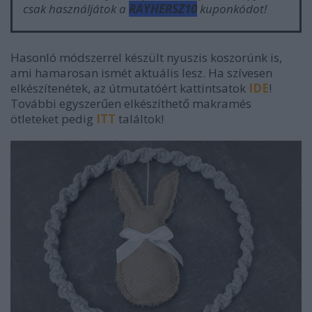
csak használjátok a
RAYHERSZ10
kuponkódot!
Hasonló módszerrel készült nyuszis koszorúnk is,
ami hamarosan ismét aktuális lesz. Ha szívesen
elkészítenétek, az útmutatóért kattintsatok
IDE
!
További egyszerűen elkészíthető makramés
ötleteket pedig
ITT
találtok!