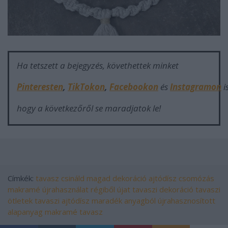
Ha tetszett a bejegyzés, követhettek minket
Pinteresten
,
TikTokon
,
Facebookon
és
Instagramon
i
hogy a következőről se maradjatok le!
Címkék:
tavasz
csináld magad
dekoráció
ajtódísz
csomózás
makramé
újrahasználat
régiből újat
tavaszi dekoráció
tavaszi
ötletek
tavaszi ajtódísz
maradék anyagból
újrahasznosított
alapanyag
makramé tavasz