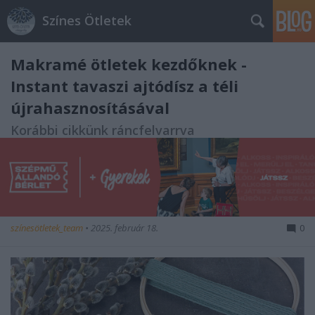
Színes Ötletek
Makramé ötletek kezdőknek -
Instant tavaszi ajtódísz a téli
újrahasznosításával
Korábbi cikkünk ráncfelvarrva
színesötletek_team
•
2025. február 18.
0