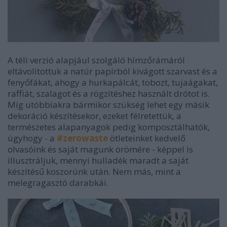
A téli verzió alapjául szolgáló hímzőrámáról
eltávolítottuk a natúr papírból kivágott szarvast és a
fenyőfákat, ahogy a hurkapálcát, tobozt, tujaágakat,
raffiát, szalagot és a rögzítéshez használt drótot is.
Míg utóbbiakra bármikor szükség lehet egy másik
dekoráció készítésekor, ezeket félretettük, a
természetes alapanyagok pedig komposztálhatók,
úgyhogy - a
#zerowaste
ötleteinket kedvelő
olvasóink és saját magunk örömére - képpel is
illusztráljuk, mennyi hulladék maradt a saját
készítésű koszorúnk után. Nem más, mint a
melegragasztó darabkái.