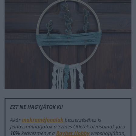
EZT NE HAGYJÁTOK KI!
Akár
makraméfonalak
beszerzéséhez is
felhasználhatjátok a Színes Ötletek olvasóinak járó
10%
kedvezményt a
Rayher Hobby
webshopjában,