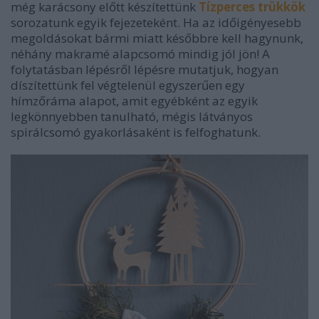
még karácsony előtt készítettünk
Tízperces trükkök
sorozatunk egyik fejezeteként. Ha az időigényesebb
megoldásokat bármi miatt későbbre kell hagynunk,
néhány makramé alapcsomó mindig jól jön! A
folytatásban lépésről lépésre mutatjuk, hogyan
díszítettünk fel végtelenül egyszerűen egy
hímzőráma alapot, amit egyébként az egyik
legkönnyebben tanulható, mégis látványos
spirálcsomó gyakorlásaként is felfoghatunk.