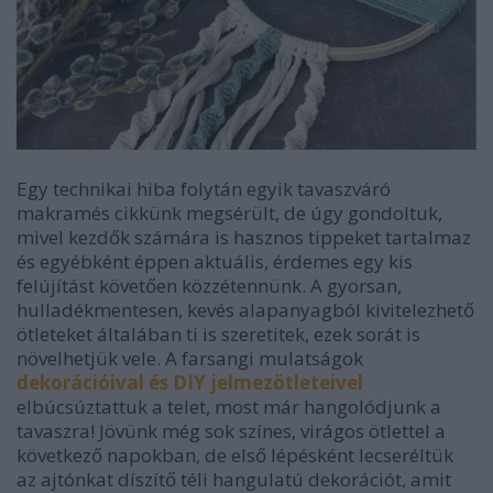
Egy technikai hiba folytán egyik tavaszváró
makramés cikkünk megsérült, de úgy gondoltuk,
mivel kezdők számára is hasznos tippeket tartalmaz
és egyébként éppen aktuális, érdemes egy kis
felújítást követően közzétennünk. A gyorsan,
hulladékmentesen, kevés alapanyagból kivitelezhető
ötleteket általában ti is szeretitek, ezek sorát is
növelhetjük vele. A farsangi mulatságok
dekorációival és DIY jelmezötleteivel
elbúcsúztattuk a telet, most már hangolódjunk a
tavaszra! Jövünk még sok színes, virágos ötlettel a
következő napokban, de első lépésként lecseréltük
az ajtónkat díszítő téli hangulatú dekorációt, amit