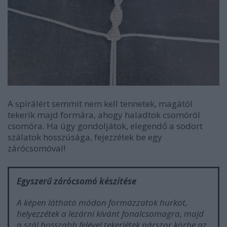
A spirálért semmit nem kell tennetek, magától
tekerik majd formára, ahogy haladtok csomóról
csomóra. Ha úgy gondoljátok, elegendő a sodort
szálatok hosszúsága, fejezzétek be egy
zárócsomóval!
Egyszerű zárócsomó készítése
A képen látható módon formázzatok hurkot,
helyezzétek a lezárni kívánt fonalcsomagra, majd
a szál hosszabb felével tekerjétek párszor körbe az