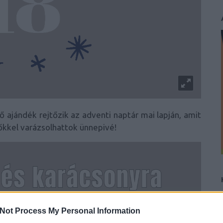
ő ajándék rejtőzik az adventi naptár mai lapján, amit
tőkkel varázsolhattok ünnepivé!
Not Process My Personal Information