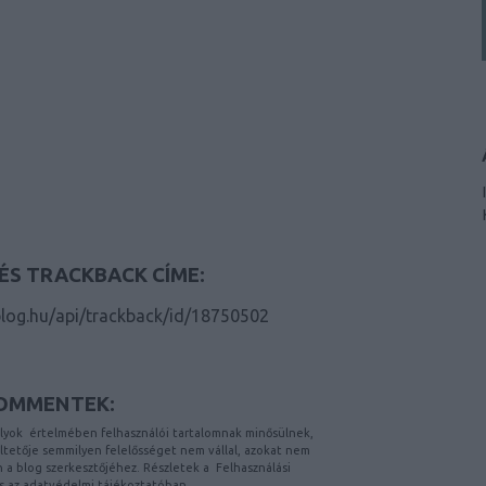
ÉS TRACKBACK CÍME:
.blog.hu/api/trackback/id/18750502
OMMENTEK:
lyok
értelmében felhasználói tartalomnak minősülnek,
etője semmilyen felelősséget nem vállal, azokat nem
on a blog szerkesztőjéhez. Részletek a
Felhasználási
s az
adatvédelmi tájékoztatóban
.