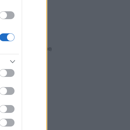
csináld magad
(
601
)
dekoráció
(
383
)
diy
(
383
)
DIY
(
303
)
fenntarthatóság
(
71
)
festés
(
174
)
fesztivál
(
70
)
fonal
(
73
)
gyerekekkel készíthető
(
180
)
gyerekeknek
(
162
)
gyerekjáték
(
73
)
hír
(
72
)
hobbyművész
(
81
)
hulladékcsökkentés
(
113
)
húsvét
(
122
)
inspiráció
(
188
)
játék
(
145
)
jeles nap
(
77
)
karácsony
(
280
)
képzőművészet
(
79
)
kert
(
111
)
kézzel készült
(
142
)