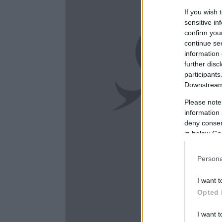
If you wish 
sensitive in
confirm you
continue se
information 
further disc
participants
Downstream 
Please note
information 
deny consent
in below Go
Persona
I want t
Opted 
I want t