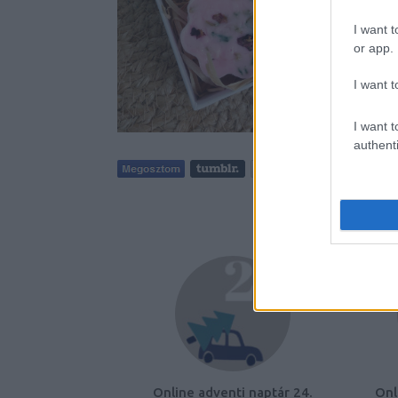
I want t
or app.
I want t
I want t
authenti
Tetszik
AJÁNLO
Online adventi naptár 24.
Onl