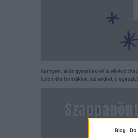
Könnyen, akár gyerekekkel is elkészíthet
különféle formákkal, színekkel, kiegészí
Blog -
Do 