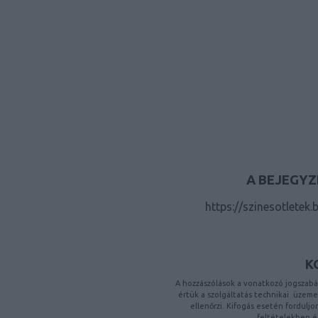
A BEJEGYZ
https://szinesotletek
K
A hozzászólások a
vonatkozó jogszabá
értük a
szolgáltatás technikai
üzemelt
ellenőrzi. Kifogás esetén fordulj
feltételekben
é