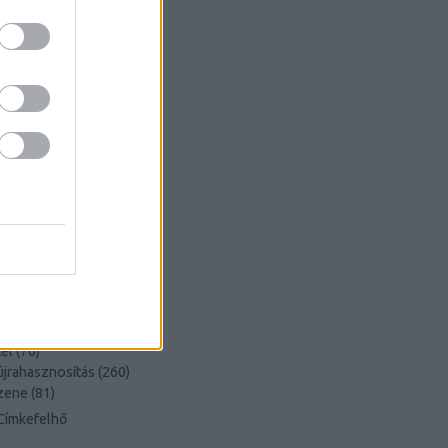
könyvajánló
(
91
)
lakásdekoráció
(
121
)
lakberendezés
(
93
)
művészet
(
74
)
nyár
(
72
)
nyereményjáték
(
136
)
ősz
(
146
)
otthon
(
72
)
pályázat
(
70
)
papír
(
138
)
pritt
(
98
)
programajánló
(
212
)
recycle
(
120
)
színes programok
(
188
)
támogatott tartalom
(
250
)
tavasz
(
125
)
tél
(
70
)
újrahasznosítás
(
260
)
zene
(
81
)
Címkefelhő