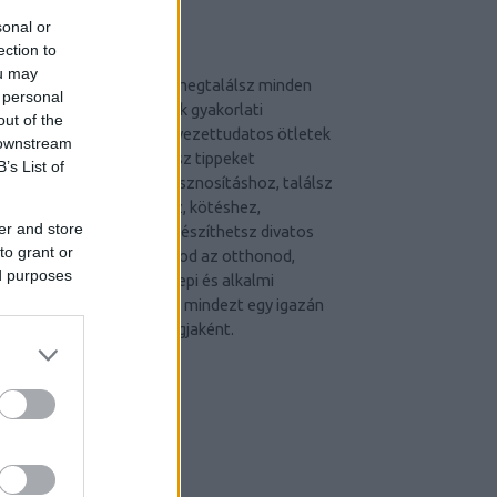
sonal or
SZÍNES ÖTLETEK
ection to
ou may
A Színes Ötletek blogon megtalálsz minden
 personal
kreatív technikát, hozzájuk gyakorlati
out of the
tudnivalókat, DIY és környezettudatos ötletek
 downstream
egész arzenálját. Kaphatsz tippeket
B’s List of
lakberendezéshez, újrahasznosításhoz, találsz
mintákat gyöngyfűzéshez, kötéshez,
er and store
horgoláshoz, varráshoz, készíthetsz divatos
to grant or
kiegészítőket, dekorálhatod az otthonod,
ed purposes
szépítheted a kerted, ünnepi és alkalmi
dekorációkat készíthetsz, mindezt egy igazán
jó hangulatú közösség tagjaként.
CÍMKÉK
advent
(
144
)
akzo nobel
(
74
)
art export
(
82
)