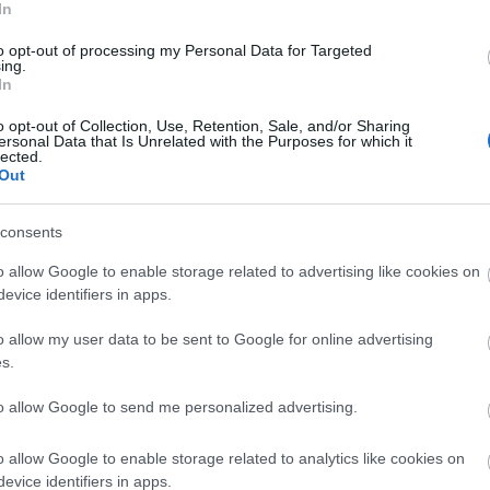
In
to opt-out of processing my Personal Data for Targeted
ing.
In
o opt-out of Collection, Use, Retention, Sale, and/or Sharing
ersonal Data that Is Unrelated with the Purposes for which it
 Hobby blogján
találjátok meg, nemrég pedig mi is
lected.
Out
eknek is adható, illatos ajándékkollekciót, nézzétek
consents
o allow Google to enable storage related to advertising like cookies on
evice identifiers in apps.
o allow my user data to be sent to Google for online advertising
s.
to allow Google to send me personalized advertising.
o allow Google to enable storage related to analytics like cookies on
evice identifiers in apps.