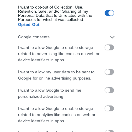
I want to opt-out of Collection, Use,
Retention, Sale, and/or Sharing of my
Címkék:
tél
advent
dekoráció
rayher
támogatott tartalom
Personal Data that Is Unrelated with the
online adventi naptár
online adventi naptár 2024
Purposes for which it was collected.
Opted Out
Google consents
I want to allow Google to enable storage
related to advertising like cookies on web or
device identifiers in apps.
I want to allow my user data to be sent to
Google for online advertising purposes.
Ajánlott bejegyzések:
I want to allow Google to send me
personalized advertising.
Online adventi naptár 24. nap -
Kézügyeskedj velünk decemberben is!
I want to allow Google to enable storage
related to analytics like cookies on web or
device identifiers in apps.
Online adventi naptár 23. nap -