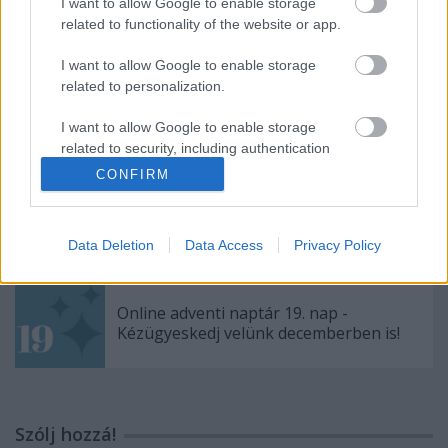
I want to allow Google to enable storage
Kézügyeskedj velünk decemberben is!
related to functionality of the website or app.
I want to allow Google to enable storage
related to personalization.
Online adventi naptár 21. nap -
Kézügyeskedj velünk decemberben is!
I want to allow Google to enable storage
related to security, including authentication
functionality and fraud prevention, and other
CONFIRM
user protection.
Online adventi naptár 20. nap -
Kézügyeskedj velünk decemberben is!
Data Deletion
Data Access
Privacy Policy
Online adventi naptár 19. nap -
Kézügyeskedj velünk decemberben is!
Szólj hozzá!