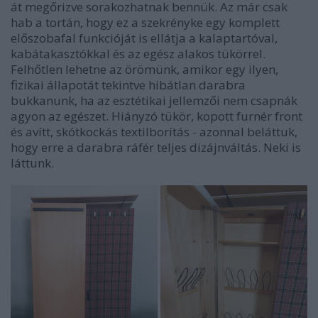
át megőrizve sorakozhatnak bennük. Az már csak
hab a tortán, hogy ez a szekrényke egy komplett
előszobafal funkcióját is ellátja a kalaptartóval,
kabátakasztókkal és az egész alakos tükörrel.
Felhőtlen lehetne az örömünk, amikor egy ilyen,
fizikai állapotát tekintve hibátlan darabra
bukkanunk, ha az esztétikai jellemzői nem csapnák
agyon az egészet.
Hiányzó
tükör, kopott furnér front
és avítt, skótkockás textilborítás - azonnal beláttuk,
hogy erre a darabra ráfér teljes dizájnváltás. Neki is
láttunk.