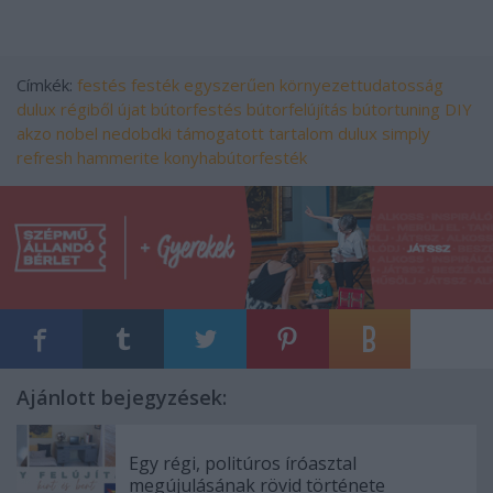
Címkék:
festés
festék
egyszerűen
környezettudatosság
dulux
régiből újat
bútorfestés
bútorfelújítás
bútortuning
DIY
akzo nobel
nedobdki
támogatott tartalom
dulux simply
refresh
hammerite
konyhabútorfesték
Ajánlott bejegyzések:
Egy régi, politúros íróasztal
megújulásának rövid története