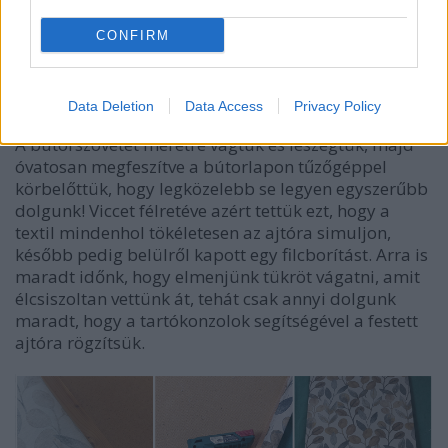
CONFIRM
Data Deletion
Data Access
Privacy Policy
A bútorszövetet méretre vágtuk és leszegtük, majd
óvatosan megfeszítve a bútorlapon tűzőgéppel
körbelőttük, hogy legközelebb se legyen egyszerűbb
dolgunk! Viccet félretéve azért tettük ezt, hogy a
textil mindenhol tökéletesen az ajtóra simuljon,
később pedig belülről kapott egy filcborítást. Arra is
maradt időnk, hogy elmenjünk tükröt vágatni, amit
élcsiszoltan vettünk át, tehát csak annyi dolgunk
maradt, hogy a tartókonzolok segítségével a festett
ajtóra rögzítsük.