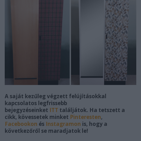
A saját kezűleg végzett felújításokkal
kapcsolatos legfrissebb
bejegyzéseinket
ITT
találjátok.
Ha tetszett a
cikk, kövessetek minket
Pinteresten
,
Facebookon
és
Instagramon
is, hogy a
következőről se maradjatok le!