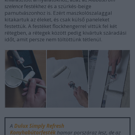
szelence
festékhez és a szürkés-beige
pamutvászonhoz is. Ezért maszkolószalaggal
kitakartuk az éleket, és csak külső paneleket
festettük. A festéket flockhengerrel vittük fel két
rétegben, a rétegek között pedig kivártuk száradási
időt, amit persze nem töltöttünk tétlenül.
A
Dulux Simply Refresh
Konyhabútorfesték
hamar porszáraz lesz, de az