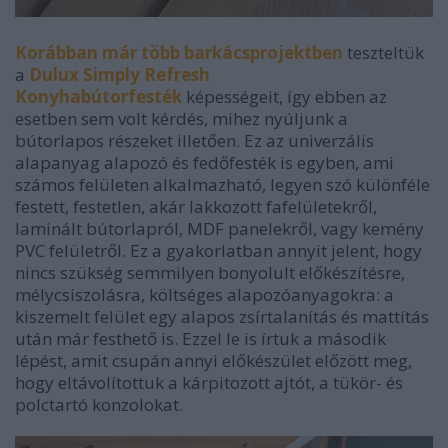
Korábban már több barkácsprojektben
teszteltük
a
Dulux Simply Refresh
Konyhabútorfesték
képességeit, így ebben az
esetben sem volt kérdés, mihez nyúljunk a
bútorlapos részeket illetően. Ez az univerzális
alapanyag
alapozó és fedőfesték is egyben, ami
számos felületen alkalmazható, legyen szó különféle
festett, festetlen, akár lakkozott fafelületekről,
laminált bútorlapról, MDF panelekről, vagy kemény
PVC felületről. Ez a gyakorlatban annyit jelent, hogy
nincs szükség semmilyen bonyolult előkészítésre,
mélycsiszolásra, költséges alapozóanyagokra: a
kiszemelt felület egy alapos zsírtalanítás és mattítás
után már festhető is. Ezzel le is írtuk a második
lépést, amit csupán annyi előkészület előzött meg,
hogy eltávolítottuk a kárpitozott ajtót, a tükör- és
polctartó konzolokat.