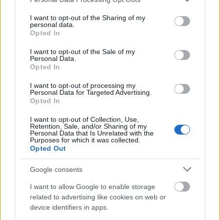
services and may gather and store information including but
not limited to your visit or usage behaviour. You may click to
I want to opt-out of the Sharing of my
personal data.
grant or deny consent to Google and its third-party tags to
Opted In
use your data for below specified purposes in below Google
consent section.
I want to opt-out of the Sale of my
Personal Data.
Opted In
I want to opt-out of processing my
Personal Data for Targeted Advertising.
Opted In
A kárpitozott ajtóról lecsavaroztuk a fogantyút és a
I want to opt-out of Collection, Use,
mágneszárat, majd lebontottuk a textilborítást. A
Retention, Sale, and/or Sharing of my
Personal Data that Is Unrelated with the
több mint 150 apró szög és néhány csavar
Purposes for which it was collected.
eltávolításával el is érkeztünk a projekt
Opted Out
legidőigényesebb fejezetéhez.
Google consents
I want to allow Google to enable storage
related to advertising like cookies on web or
device identifiers in apps.