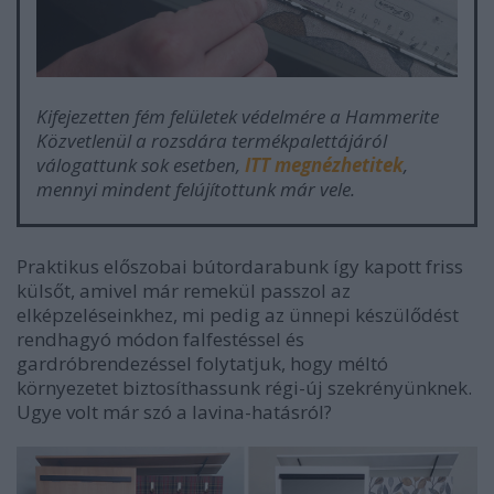
Kifejezetten fém felületek védelmére a Hammerite
Közvetlenül a rozsdára
termékpalettájáról
válogattunk sok esetben,
ITT megnézhetitek
,
mennyi mindent felújítottunk már vele.
Praktikus előszobai bútordarabunk így kapott friss
külsőt, amivel már remekül passzol az
elképzeléseinkhez, mi pedig az ünnepi készülődést
rendhagyó módon falfestéssel és
gardróbrendezéssel folytatjuk, hogy méltó
környezetet biztosíthassunk régi-új szekrényünknek.
Ugye volt már szó a lavina-hatásról?