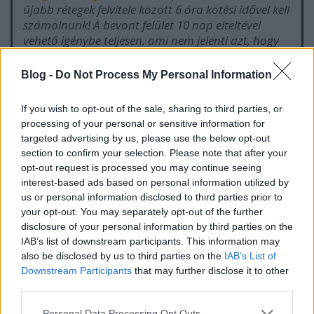
újabb rétegek felvitele között 6 óra kötési idővel kell
számolnunk! A bevont felület 10 nap elteltével
vehető igénybe teljesen, ami nem jelenti azt, hogy
nem használhatjuk egyáltalán, de addig védenünk
kell a karcolódástól és a szennyeződéstől. Ezután
Blog -
Do Not Process My Personal Information
viszont egy sima és tartós, selyemfényű felületet
kapunk, ami ellenáll a zsíros szennyeződéseknek,
If you wish to opt-out of the sale, sharing to third parties, or
az enyhe tisztítószereknek, és tökéletesen színtartó.
processing of your personal or sensitive information for
Akár anyagi, akár környezetvédelmi
targeted advertising by us, please use the below opt-out
megfontolásból szeretnénk megújítani
section to confirm your selection. Please note that after your
funkcionálisan még jól működő bútorainkat, az
opt-out request is processed you may continue seeing
átfestés egy egyszerű, pénztárcabarát és
interest-based ads based on personal information utilized by
viszonylag gyorsan kivitelezhető megoldást kínál
us or personal information disclosed to third parties prior to
rá.
your opt-out. You may separately opt-out of the further
disclosure of your personal information by third parties on the
IAB’s list of downstream participants. This information may
also be disclosed by us to third parties on the
IAB’s List of
Downstream Participants
that may further disclose it to other
third parties.
Please note that this website/app uses one or more Google
Personal Data Processing Opt Outs