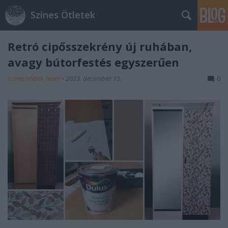
Színes Ötletek
Retró cipősszekrény új ruhában,
avagy bútorfestés egyszerűen
színesötletek_team
•
2023. december 15.
0