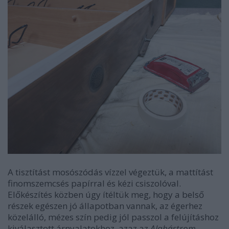
A tisztítást mosószódás vízzel végeztük, a mattítást
finomszemcsés papírral és kézi csiszolóval.
Előkészítés közben úgy ítéltük meg, hogy a belső
részek egészen jó állapotban vannak, az égerhez
közelálló, mézes szín pedig jól passzol a felújításhoz
kiválasztott árnyalatokhoz, azaz az
Alabástrom