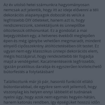
Az év utolsó hetei számunkra hagyományosan
nemcsak azt jelentik, hogy itt az ideje elővenni a téli
dekorációs alapanyagok dobozát és velük a
legfrissebb DIY ötleteket, hanem azt is, hogy
rendszerezzünk, szelektáljunk és ünneplőbe
öltöztessük otthonunkat. Ez a gondolat a mai
bejegyzésben egy, a hetvenes évekből meglepően
épen és még igénybe vehetően megmaradt, mindent
elnyelő cipősszekrény átöltöztetésében ölt testet. Ez
ugyan nem egy klasszikus ünnepi dekorációs elem,
mégis hozzájárul, hogy rendezettebb tér fogadja
majd a vendégeket. Kacatmentéseink legfrissebb,
igazán praktikus darabja és egyszerűen kivitelezhető
bútorfestés a folytatásban!
Találkoztunk már jó pár, hasonló funkciót ellátó
bútordarabbal, de egyikre sem volt jellemző, hogy
viszonylag kis helyen ennyi lábbelit el tudnának
nyelni úgy, hogy azok nem egymás hegyén-hátán,
hanem katonás rendben, így épségüket hosszú időn