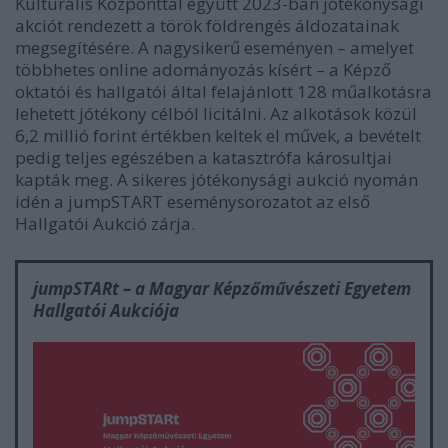
Kulturális Központtal együtt 2023-ban jótékonysági
akciót rendezett a török földrengés áldozatainak
megsegítésére. A nagysikerű eseményen – amelyet
többhetes online adományozás kísért – a Képző
oktatói és hallgatói által felajánlott 128 műalkotásra
lehetett jótékony célból licitálni. Az alkotások közül
6,2 millió forint értékben keltek el művek, a bevételt
pedig teljes egészében a katasztrófa károsultjai
kapták meg. A sikeres jótékonysági aukció nyomán
idén a jumpSTART eseménysorozatot az első
Hallgatói Aukció zárja.
jumpSTARt – a Magyar Képzőművészeti Egyetem
Hallgatói Aukciója