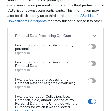
disclosure of your personal information by third parties on the
IAB’s list of downstream participants. This information may
also be disclosed by us to third parties on the
IAB’s List of
Downstream Participants
that may further disclose it to other
third parties.
Please note that this website/app uses one or more Google
Personal Data Processing Opt Outs
services and may gather and store information including but
not limited to your visit or usage behaviour. You may click to
I want to opt-out of the Sharing of my
personal data.
grant or deny consent to Google and its third-party tags to
Opted In
use your data for below specified purposes in below Google
consent section.
I want to opt-out of the Sale of my
Personal Data.
Opted In
I want to opt-out of processing my
Personal Data for Targeted Advertising.
Opted In
I want to opt-out of Collection, Use,
Retention, Sale, and/or Sharing of my
Personal Data that Is Unrelated with the
Purposes for which it was collected.
Opted Out