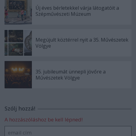
Új éves bérletekkel várja látogatóit a
Szépművészeti Múzeum
Megújult köztérrel nyit a 35. Művészetek
Völgye
35. jubileumát ünnepli jövőre a
Művészetek Völgye
Szólj hozzá!
A hozzászóláshoz be kell lépned!