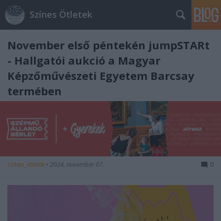
Színes Ötletek
November első péntekén jumpSTARt
- Hallgatói aukció a Magyar
Képzőművészeti Egyetem Barcsay
termében
színes_ötletek
•
2024. november 07.
0