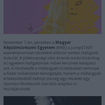
November 7-én, pénteken a
Magyar
Képzőművészeti Egyetem
(MKE) a jumpSTART
eseménysorozat részeként először rendez Hallgatói
Aukciót. A jótékonysági célú árverés során kizárólag
az egyetem hallgatóinak művei kerülnek kalapács
alá. A résztvevők a műtárgyak licitálásával nemcsak
a fiatal művészeket támogatják, hanem a műtárgyak
értékesítéséből befolyt összeg egy részével egy
újonnan létrehozott szociális alaphoz is
hozzájárulnak.