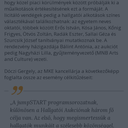
hogy közel piaci körülmények között próbálják ki a
műalkotások értékesítésének ezt a formáját. A
licitáló vendégek pedig a hallgatói alkotások színes
választékával találkozhatnak: az egyetem neves
oktatói, többek között Erős István, Kósa János, Kőnig
Frigyes, Ötvös Zoltán, Radák Eszter, Sallai Géza és
Szurcsik József tanítványai mutatkoznak be. A
rendezvény házigazdája Bálint Antónia, az aukciót
pedig Nagyházi Lilla, gyűjteményvezető (MNB Arts
and Culture) vezeti.
Dóczi Gergely, az MKE kancellárja a következőképp
foglalta össze az esemény célkitűzéseit:
„A jumpSTART programsorozatnak,
különösen a Hallgatói Aukciónak három fő
célja van. Az első, hogy megismertessük a
hallgatók munkáit a szélesebb közönséggel.