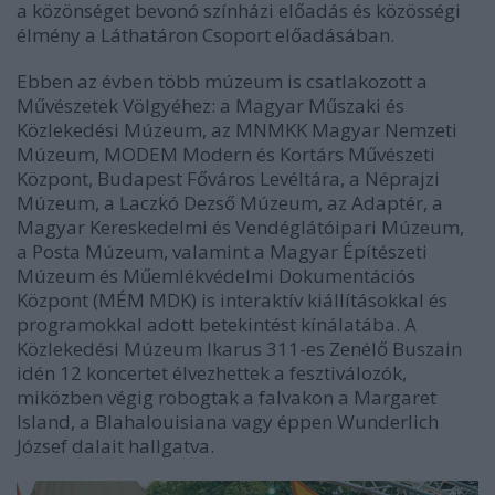
a közönséget bevonó színházi előadás és közösségi
élmény a Láthatáron Csoport előadásában.
Ebben az évben több múzeum is csatlakozott a
Művészetek Völgyéhez: a Magyar Műszaki és
Közlekedési Múzeum, az MNMKK Magyar Nemzeti
Múzeum, MODEM Modern és Kortárs Művészeti
Központ, Budapest Főváros Levéltára, a Néprajzi
Múzeum, a Laczkó Dezső Múzeum, az Adaptér, a
Magyar Kereskedelmi és Vendéglátóipari Múzeum,
a Posta Múzeum, valamint a Magyar Építészeti
Múzeum és Műemlékvédelmi Dokumentációs
Központ (MÉM MDK) is interaktív kiállításokkal és
programokkal adott betekintést kínálatába. A
Közlekedési Múzeum Ikarus 311-es Zenélő Buszain
idén 12 koncertet élvezhettek a fesztiválozók,
miközben végig robogtak a falvakon a Margaret
Island, a Blahalouisiana vagy éppen Wunderlich
József dalait hallgatva.