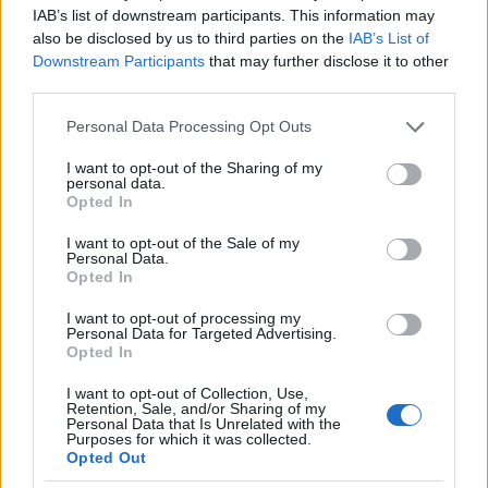
IAB’s list of downstream participants. This information may
also be disclosed by us to third parties on the
IAB’s List of
Downstream Participants
that may further disclose it to other
third parties.
Please note that this website/app uses one or more Google
Personal Data Processing Opt Outs
services and may gather and store information including but
not limited to your visit or usage behaviour. You may click to
I want to opt-out of the Sharing of my
personal data.
grant or deny consent to Google and its third-party tags to
Opted In
use your data for below specified purposes in below Google
consent section.
I want to opt-out of the Sale of my
Personal Data.
Opted In
I want to opt-out of processing my
Personal Data for Targeted Advertising.
Opted In
I want to opt-out of Collection, Use,
Retention, Sale, and/or Sharing of my
Personal Data that Is Unrelated with the
Purposes for which it was collected.
Opted Out