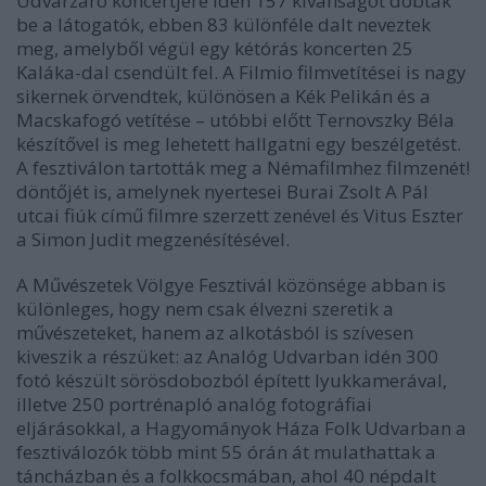
Udvarzáró koncertjére idén 157 kívánságot dobtak
be a látogatók, ebben 83 különféle dalt neveztek
meg, amelyből végül egy kétórás koncerten 25
Kaláka-dal csendült fel. A Filmio filmvetítései is nagy
sikernek örvendtek, különösen a Kék Pelikán és a
Macskafogó vetítése – utóbbi előtt Ternovszky Béla
készítővel is meg lehetett hallgatni egy beszélgetést.
A fesztiválon tartották meg a Némafilmhez filmzenét!
döntőjét is, amelynek nyertesei Burai Zsolt A Pál
utcai fiúk című filmre szerzett zenével és Vitus Eszter
a Simon Judit megzenésítésével.
A Művészetek Völgye Fesztivál közönsége abban is
különleges, hogy nem csak élvezni szeretik a
művészeteket, hanem az alkotásból is szívesen
kiveszik a részüket: az Analóg Udvarban idén 300
fotó készült sörösdobozból épített lyukkamerával,
illetve 250 portrénapló analóg fotográfiai
eljárásokkal, a Hagyományok Háza Folk Udvarban a
fesztiválozók több mint 55 órán át mulathattak a
táncházban és a folkkocsmában, ahol 40 népdalt