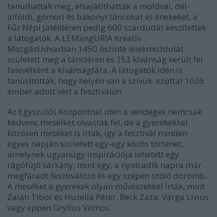
tanulhattak meg, elsajátíthatták a moldvai, dél-
alföldi, gömöri és bakonyi táncokat és énekeket, a
Fűz Népi Játéktéren pedig 600 szárdudát készítettek
a látogatók. A LEMangURIA Kreatív
MozgásUdvarban 1450 őszinte lélekmozdulat
született meg a tánctéren és 153 kívánság került fel
falevélként a kívánságfára. A látogatók idén is
tanúsították, hogy helyén van a szívük: ezúttal 1026
ember adott vért a fesztiválon.
Az Egyszülős Központnál idén a vendégek nemcsak
kedvenc meséiket olvasták fel, de a gyerekekkel
közösen meséket is írtak, így a fesztivál minden
egyes napján született egy-egy közös történet,
amelynek ugyanúgy inspirációja lehetett egy
rágófújó sárkány, mint egy, a nyolcadik napra már
megfáradt fesztiválozó és egy szépen szóló doromb.
A meséket a gyerekek olyan művészekkel írták, mint
Zalán Tibor és Huzella Péter, Beck Zaza, Varga Livius
vagy éppen Gryllus Vilmos.