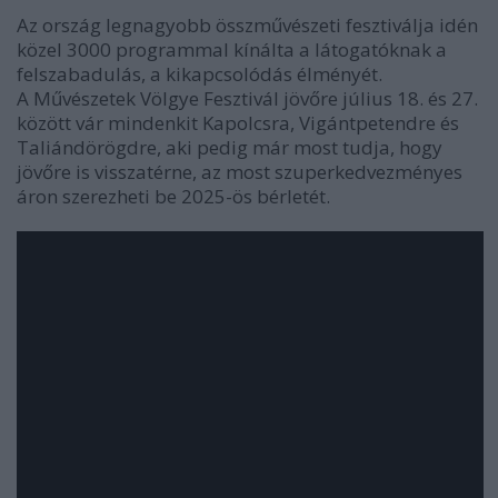
Az ország legnagyobb összművészeti fesztiválja idén
közel 3000 programmal kínálta a látogatóknak a
felszabadulás, a kikapcsolódás élményét.
A Művészetek Völgye Fesztivál jövőre július 18. és 27.
között vár mindenkit Kapolcsra, Vigántpetendre és
Taliándörögdre, aki pedig már most tudja, hogy
jövőre is visszatérne, az most szuperkedvezményes
áron szerezheti be 2025-ös bérletét.