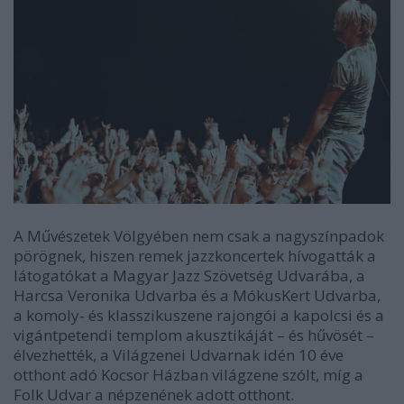
A Művészetek Völgyében nem csak a nagyszínpadok
pörögnek, hiszen remek jazzkoncertek hívogatták a
látogatókat a Magyar Jazz Szövetség Udvarába, a
Harcsa Veronika Udvarba és a MókusKert Udvarba,
a komoly- és klasszikuszene rajongói a kapolcsi és a
vigántpetendi templom akusztikáját – és hűvösét –
élvezhették, a Világzenei Udvarnak idén 10 éve
otthont adó Kocsor Házban világzene szólt, míg a
Folk Udvar a népzenének adott otthont.