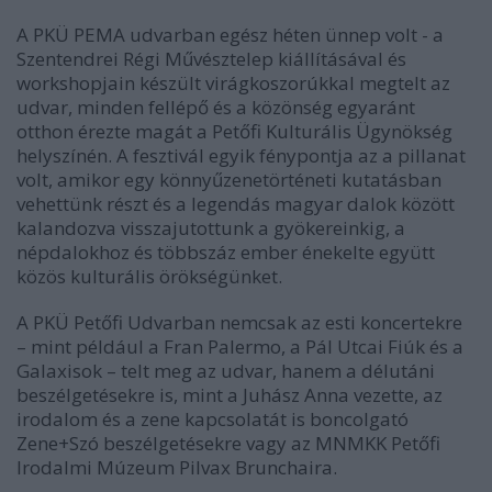
A PKÜ PEMA udvarban egész héten ünnep volt - a
Szentendrei Régi Művésztelep kiállításával és
workshopjain készült virágkoszorúkkal megtelt az
udvar, minden fellépő és a közönség egyaránt
otthon érezte magát a Petőfi Kulturális Ügynökség
helyszínén. A fesztivál egyik fénypontja az a pillanat
volt, amikor egy könnyűzenetörténeti kutatásban
vehettünk részt és a legendás magyar dalok között
kalandozva visszajutottunk a gyökereinkig, a
népdalokhoz és többszáz ember énekelte együtt
közös kulturális örökségünket.
A PKÜ Petőfi Udvarban nemcsak az esti koncertekre
– mint például a Fran Palermo, a Pál Utcai Fiúk és a
Galaxisok – telt meg az udvar, hanem a délutáni
beszélgetésekre is, mint a Juhász Anna vezette, az
irodalom és a zene kapcsolatát is boncolgató
Zene+Szó beszélgetésekre vagy az MNMKK Petőfi
Irodalmi Múzeum Pilvax Brunchaira.