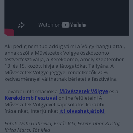
Aki pedig nem tud addig várni a Völgy-hangulattal,
annak szól a Művészetek Völgye őszköszöntő
testvérfesztiválja, a Kerekdomb, amely szeptember
13. és 15. között hívja a látogatókat Tállyára. A
Művészetek Völgye jeggyel rendelkezők 20%
kedvezménnyel válthatnak bérletet a fesztiválra.
További információk a
Művészetek Völgye
és a
K
erekdomb Fesztivál
online felületein! A
Művészetek Völgyével kapcsolatos korábbi
írásainkat, interjúinkat
itt olvashatjátok!
Fotók: Dohi Gabriella, Erdős Viki, Fekete Tibor Kristóf,
Kriza Marci, Tót Mea