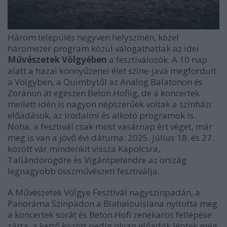
Három település negyven helyszínén, közel
háromezer program közül válogathattak az idei
Művészetek Völgyében
a fesztiválozók. A 10 nap
alatt a hazai könnyűzenei élet színe-java megfordult
a Völgyben, a Quimbytől az Analog Balatonon és
Zoránon át egészen Beton.Hofiig, de a koncertek
mellett idén is nagyon népszerűek voltak a színházi
előadások, az irodalmi és alkotó programok is.
Noha, a fesztivál csak most vasárnap ért véget, már
meg is van a jövő évi dátuma: 2025. július 18. és 27.
között vár mindenkit vissza Kapolcsra,
Taliándörögdre és Vigántpetendre az ország
legnagyobb összművészeti fesztiválja.
A Művészetek Völgye Fesztivál nagyszínpadán, a
Panoráma Színpadon a Blahalouisiana nyitotta meg
a koncertek sorát és Beton.Hofi zenekaros fellépése
zárta, a kettő között pedig olyan előadók léptek még