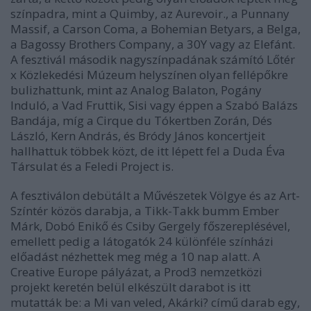
színpadra, mint a Quimby, az Aurevoir., a Punnany
Massif, a Carson Coma, a Bohemian Betyars, a Belga,
a Bagossy Brothers Company, a 30Y vagy az Elefánt.
A fesztivál második nagyszínpadának számító Lőtér
x Közlekedési Múzeum helyszínen olyan fellépőkre
bulizhattunk, mint az Analog Balaton, Pogány
Induló, a Vad Fruttik, Sisi vagy éppen a Szabó Balázs
Bandája, míg a Cirque du Tókertben Zorán, Dés
László, Kern András, és Bródy János koncertjeit
hallhattuk többek közt, de itt lépett fel a Duda Éva
Társulat és a Feledi Project is.
A fesztiválon debütált a Művészetek Völgye és az Art-
Színtér közös darabja, a Tikk-Takk bumm Ember
Márk, Dobó Enikő és Csiby Gergely főszereplésével,
emellett pedig a látogatók 24 különféle színházi
előadást nézhettek meg még a 10 nap alatt. A
Creative Europe pályázat, a Prod3 nemzetközi
projekt keretén belül elkészült darabot is itt
mutatták be: a Mi van veled, Akárki? című darab egy,