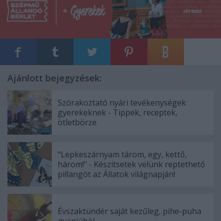
Ajánlott bejegyzések:
Szórakoztató nyári tevékenységek
gyerekeknek - Tippek, receptek,
ötletbörze
"Lepkeszárnyam tárom, egy, kettő,
három!" - Készítsetek velünk reptethető
pillangót az Állatok világnapján!
Évszaktündér saját kezűleg, pihe-puha
gyapjúból