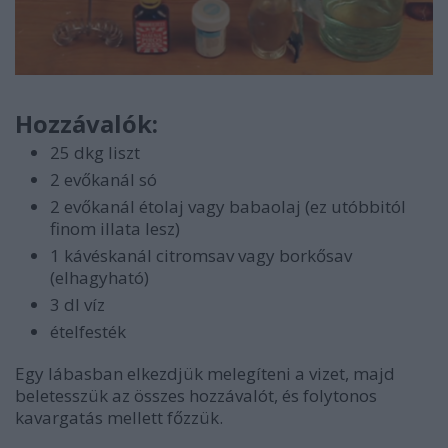
Hozzávalók:
25 dkg liszt
2 evőkanál só
2 evőkanál étolaj vagy babaolaj (ez utóbbitól
finom illata lesz)
1 kávéskanál citromsav vagy borkősav
(elhagyható)
3 dl víz
ételfesték
Egy lábasban elkezdjük melegíteni a vizet, majd
beletesszük az összes hozzávalót, és folytonos
kavargatás mellett főzzük.