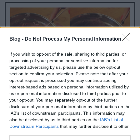
Blog -
Do Not Process My Personal Information
If you wish to opt-out of the sale, sharing to third parties, or
processing of your personal or sensitive information for
targeted advertising by us, please use the below opt-out
section to confirm your selection. Please note that after your
Eleinte ragacsos és darabos, de aggodalomra
opt-out request is processed you may continue seeing
semmi ok, a végére - és meglepően rövid idő alatt -
interest-based ads based on personal information utilized by
szépen összeáll az egész. Akkor jó, amikor már
us or personal information disclosed to third parties prior to
nagyon nehéz keverni. Ha kihűlt, jól átgyúrjuk és
your opt-out. You may separately opt-out of the further
indulhat a móka! Légmentesen zárható
disclosure of your personal information by third parties on the
dobozokban a hűtőben tartva sokáig eláll.
IAB’s list of downstream participants. This information may
also be disclosed by us to third parties on the
IAB’s List of
Downstream Participants
that may further disclose it to other
third parties.
Tipp!
Ha egyszerre több színt szeretnétek, praktikus