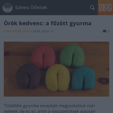
Színes Ötletek
Örök kedvenc: a főzött gyurma
színesötletek_team
•
2024. június 11.
0
Többféle gyurma receptjét megosztottuk már
veletek, de ez az, amit a visszajelzések alapján