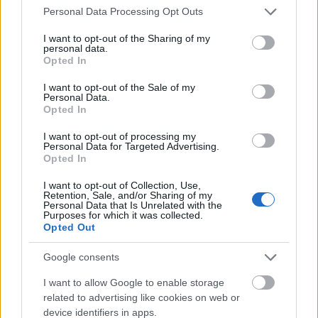
lehet, ha először megfőztök egy nagyobb adagot a
Please note that this website/app uses one or more Google
Personal Data Processing Opt Outs
színezék nélküli alapanyagok hozzáadásával, majd
services and may gather and store information including but
osszátok annyi felé, ahány színt szeretnétek, és
not limited to your visit or usage behaviour. You may click to
I want to opt-out of the Sharing of my
gyúrjátok át alaposan a gombócokat cseppenként
personal data.
grant or deny consent to Google and its third-party tags to
Opted In
adagolva hozzájuk az ételfestéket. A már kész
use your data for below specified purposes in below Google
gyurmák is keverhetők egymással, így is
consent section.
I want to opt-out of the Sale of my
létrehozhattok újabb árnyalatokat!
Personal Data.
Opted In
I want to opt-out of processing my
Personal Data for Targeted Advertising.
Opted In
I want to opt-out of Collection, Use,
Retention, Sale, and/or Sharing of my
Personal Data that Is Unrelated with the
Purposes for which it was collected.
Opted Out
Google consents
I want to allow Google to enable storage
related to advertising like cookies on web or
device identifiers in apps.