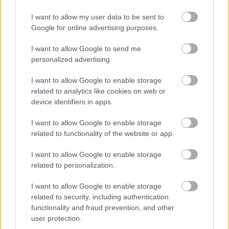
Az alábbi
videóban
lépésről lépésre követhetitek
I want to allow my user data to be sent to
végig a tennivalókat. Ha ti is elkészítettétek,
Google for online advertising purposes.
jelezzetek vissza nekünk, hogy sikerült, örömmel
I want to allow Google to send me
vesszük!
personalized advertising.
I want to allow Google to enable storage
related to analytics like cookies on web or
device identifiers in apps.
I want to allow Google to enable storage
related to functionality of the website or app.
I want to allow Google to enable storage
related to personalization.
I want to allow Google to enable storage
related to security, including authentication
functionality and fraud prevention, and other
user protection.