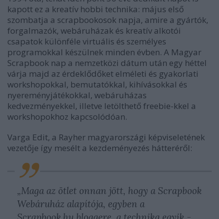
kapott ez a kreatív hobbi technika: május első
szombatja a scrapbookosok napja, amire a gyártók,
forgalmazók, webáruházak és kreatív alkotói
csapatok különféle virtuális és személyes
programokkal készülnek minden évben. A Magyar
Scrapbook nap a nemzetközi dátum után egy héttel
várja majd az érdeklődőket e
lméleti és gyakorlati
workshopokkal, bemutatókkal, kihívásokkal és
nyereményjátékokkal, webáruházas
kedvezményekkel, illetve letölthető freebie-kkel a
workshopokhoz kapcsolódóan.
Varga Edit, a Rayher magyarországi képviseletének
vezetője így mesélt a kezdeményezés hátteréről:
„Maga az ötlet onnan jött, hogy a Scrapbook
Webáruház alapítója, egyben a
Scrapbook.hu bloggere, a technika egyik -