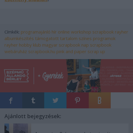
Címkék:
programajánló
hír
online
workshop
scrapbook
rayher
albumkészítés
támogatott tartalom
színes programok
rayher hobby klub
magyar scrapbook nap
scrapbook
webáruház
scrapbook.hu
pink and paper
scrap up
Ajánlott bejegyzések: