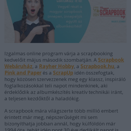
Izgalmas online program várja a scrapbooking
kedvelőit május második szombatján. A
Scrapbook
Webáruház
, a
Rayher Hobby
, a
Scrapbook.hu
, a
Pink and Paper
és a
ScrapUp
idén összefogtak,
hogy közösen szervezzenek meg egy klassz, inspiráló
foglalkozásokkal teli napot mindenkinek, aki
érdeklődik az albumkészítés kreatív technikái iránt,
a teljesen kezdőktől a haladókig.
A scrapbook mára világszerte több millió embert
érintett már meg, népszerűségét mi sem
bizonyíthatja jobban annál, hogy külföldön már
1994 óta, tehát idén pont 30 éve dedikált napot is