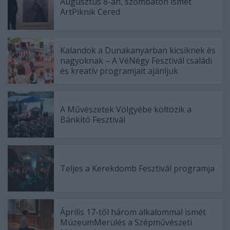
Augusztus 8-án, szombaton ismét
ArtPiknik Cered
Kalandok a Dunakanyarban kicsiknek és
nagyoknak – A VéNégy Fesztivál családi
és kreatív programjait ajánljuk
A Művészetek Völgyébe költözik a
Bánkitó Fesztivál
Teljes a Kerekdomb Fesztivál programja
Április 17-től három alkalommal ismét
MúzeumMerülés a Szépművészeti