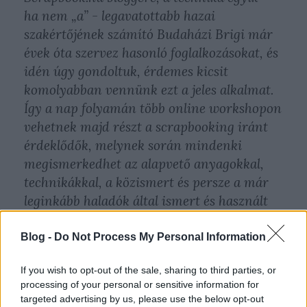
ha nem „a” - legavatottabb hazai
szakértőjének számító Budaházi Brigi már
évek óta szervez hasonló foglalkozásokat, és
idén úgy gondoltuk, érdemes kicsit
komolyabban vennünk ezt a jeles alkalmat.
Így a nap folyamán több online workshopon
vehetnek majd részt a scrapbooking iránt
érdeklődők, melynek során mindenki
megismerkedhet az alapvető anyagokkal,
technikákkal, a közismert és persze a már
leginkább haladók által ismert és használt
kreatív megoldásokkal. És hogy ne kelljen
választani a külföldi és a magyar
Blog -
Do Not Process My Personal Information
programok között, mi egy héttel később,
If you wish to opt-out of the sale, sharing to third parties, or
május 11-én szerveztük meg a hazai
processing of your personal or sensitive information for
eseményt.
targeted advertising by us, please use the below opt-out