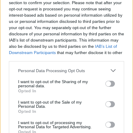
section to confirm your selection. Please note that after your
A foglalkozásokat online tartjuk, ráadásul
opt-out request is processed you may continue seeing
ingyenesen részt vehet rajtuk bárki, szóval
interest-based ads based on personal information utilized by
us or personal information disclosed to third parties prior to
bízunk abban, hogy itt lesz velünk
your opt-out. You may separately opt-out of the further
mindenki, aki bármilyen szinten is műveli
disclosure of your personal information by third parties on the
ezt a sokszínű lehetőségeket rejtő kézügyes
IAB’s list of downstream participants. This information may
also be disclosed by us to third parties on the
IAB’s List of
technikát, és persze számítunk azokra is,
Downstream Participants
that may further disclose it to other
akik eddig csak tervezgették, hogy
third parties.
kipróbálják az albumkészítést. A Magyar
Please note that this website/app uses one or more Google
Personal Data Processing Opt Outs
Scrapbook Nap szervezői a saját
services and may gather and store information including but
webáruházaikban különféle akciókkal is
not limited to your visit or usage behaviour. You may click to
I want to opt-out of the Sharing of my
personal data.
készülnek erre a napra, érdemes tehát
grant or deny consent to Google and its third-party tags to
Opted In
use your data for below specified purposes in below Google
követni az esemény hírfolyamát, ahol a
consent section.
I want to opt-out of the Sale of my
következő napokban részletesen bemutatjuk
Personal Data.
majd az egyes workshopokat is!”
Opted In
I want to opt-out of processing my
Personal Data for Targeted Advertising.
Opted In