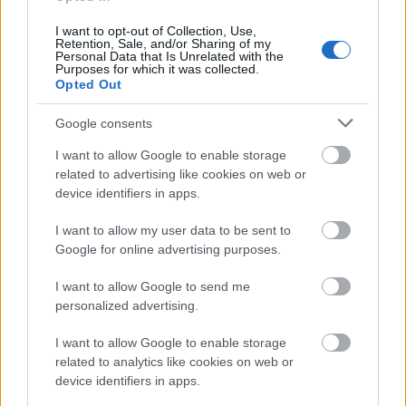
A következő videós ajánlóban Budaházi Brigitta
foglalja össze a nappal kapcsolatos tudnivalókat.
I want to opt-out of Collection, Use,
Érdemes végignézni, hiszen alapos ízelítőt is
Retention, Sale, and/or Sharing of my
Personal Data that Is Unrelated with the
kaphattok a programból!
Purposes for which it was collected.
Opted Out
Google consents
I want to allow Google to enable storage
related to advertising like cookies on web or
device identifiers in apps.
I want to allow my user data to be sent to
Google for online advertising purposes.
I want to allow Google to send me
personalized advertising.
I want to allow Google to enable storage
related to analytics like cookies on web or
device identifiers in apps.