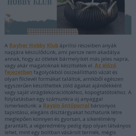
A
Rayher Hobby Klub
áprilisi részeiben anyák
napjára készülődünk, ami persze nem akadálya
annak, hogy az ötletek bármelyikét más jeles napra,
vagy akár magatoknak készítsétek el.
Az előző
fejezetben
fagolyókból összeállítható vázát és
olyan filclevél formákat találtok, amikből egészen
egyszerűen készíthettek zöld ágakat ajándékként
vagy saját virágdekorációtokhoz, kopogtatótokhoz. A
folytatásban egy számunkra új anyaggal
ismerkedünk: a
Raysin öntőporral
bársonyos
tapintású, elegáns dísztárgyakat hozhatunk létre
meglepően könnyen és gyorsan, a sikerélmény
garantált, a végeredmény pedig
épp olyan látványos
lehet, mint egy boltban vásárolt termék, mégis