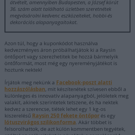
átvételt, amennyiben Budapesten, a József körút
36. szám alatt található üzletben szeretnétek
megvásárolni kedvenc eszközeiteket, hobbi-és
dekorációs alapanyagaitokat.
Azon túl, hogy a kuponkódot használva
kedvezményes áron próbálhatjátok ki a Raysin
öntőport vagy szerezhetitek be hozzá bármelyik
öntőformát, most még egy nyereményjátékot is
hoztunk nektek!
Írjátok meg nekünk a
Facebook-poszt alatti
hozzászólásban
, mit készítenétek szívesen ebből a
különleges és innovatív alapanyagból, jelöletek meg
valakit, akinek szerintetek tetszene, és ha nektek
kedvez a szerencse, tiétek lehet egy 1 kg-os
kiszerelésű
Raysin 250 fekete öntőpor
és egy
lótuszvirágos szilikonforma
. Akár többet is
felsorolhattok, de azt külön kommentben tegyétek,