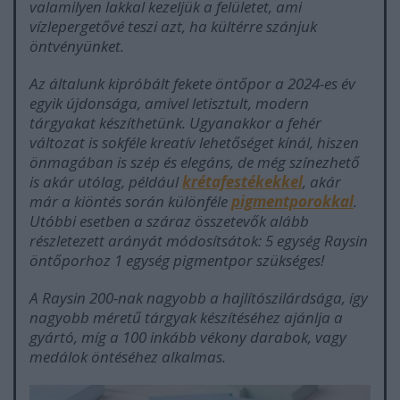
valamilyen lakkal kezeljük a felületet, ami
vízlepergetővé teszi azt, ha kültérre szánjuk
öntvényünket.
Az általunk kipróbált fekete öntőpor a 2024-es év
egyik újdonsága, amivel letisztult, modern
tárgyakat készíthetünk. Ugyanakkor a fehér
változat is sokféle kreatív lehetőséget kínál, hiszen
önmagában is szép és elegáns, de még színezhető
is akár utólag, például
krétafestékekkel
, akár
már a kiöntés során különféle
pigmentporokkal
.
Utóbbi esetben a száraz összetevők alább
részletezett arányát módosítsátok: 5 egység Raysin
öntőporhoz 1 egység pigmentpor szükséges!
A Raysin 200-nak nagyobb a hajlítószilárdsága, így
nagyobb méretű tárgyak készítéséhez ajánlja a
gyártó, míg a 100 inkább vékony darabok, vagy
medálok öntéséhez alkalmas.