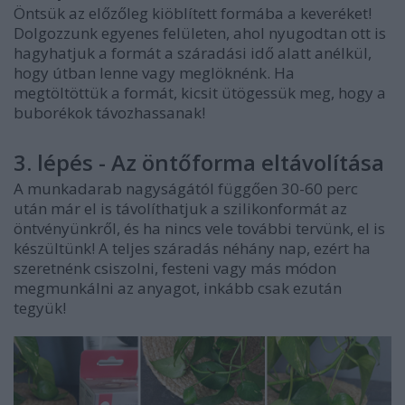
Öntsük az előzőleg kiöblített formába a keveréket!
Dolgozzunk egyenes felületen, ahol nyugodtan ott is
hagyhatjuk a formát a száradási idő alatt anélkül,
hogy útban lenne vagy meglöknénk. Ha
megtöltöttük a formát, kicsit ütögessük meg, hogy a
buborékok távozhassanak!
3. lépés - Az öntőforma eltávolítása
A munkadarab nagyságától függően 30-60 perc
után már el is távolíthatjuk a szilikonformát az
öntvényünkről, és ha nincs vele további tervünk, el is
készültünk! A teljes száradás néhány nap, ezért ha
szeretnénk csiszolni, festeni vagy más módon
megmunkálni az anyagot, inkább csak ezután
tegyük!