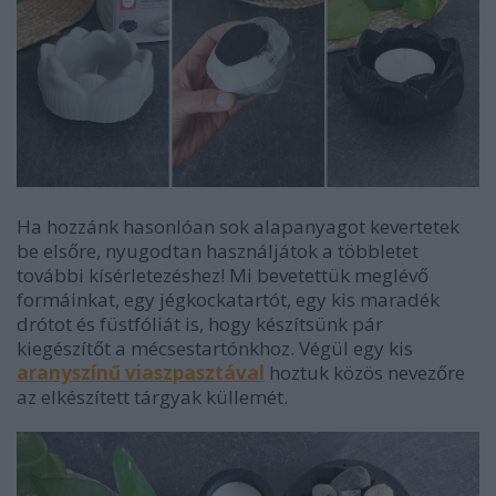
Ha hozzánk hasonlóan sok alapanyagot kevertetek
be elsőre, nyugodtan használjátok a többletet
további kísérletezéshez! Mi bevetettük meglévő
formáinkat, egy jégkockatartót, egy kis maradék
drótot és füstfóliát is, hogy készítsünk pár
kiegészítőt a mécsestartónkhoz. Végül egy kis
aranyszínű viaszpasztával
hoztuk közös nevezőre
az elkészített tárgyak küllemét.