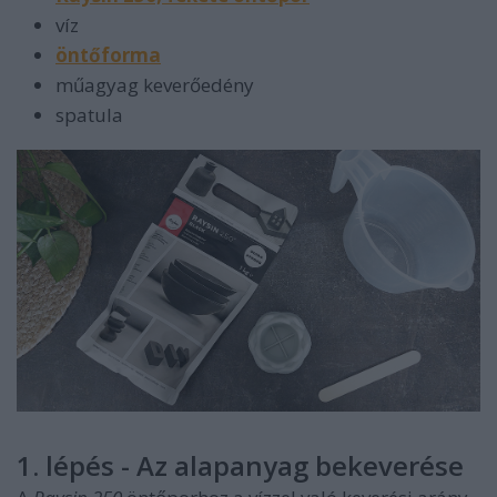
víz
öntőforma
műagyag keverőedény
spatula
1. lépés - Az alapanyag bekeverése