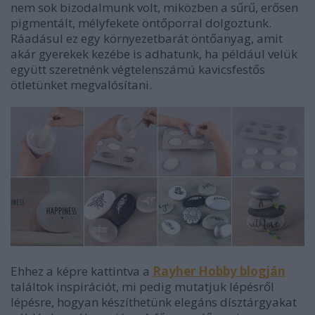
nem sok bizodalmunk volt, miközben a sűrű, erősen
pigmentált, mélyfekete öntőporral dolgoztunk.
Ráadásul ez egy környezetbarát öntőanyag, amit
akár gyerekek kezébe is adhatunk, ha például velük
együtt szeretnénk végtelenszámú kavicsfestős
ötletünket megvalósítani.
Ehhez a képre kattintva a
Rayher Hobby blogján
találtok inspirációt, mi pedig mutatjuk lépésről
lépésre, hogyan készíthetünk elegáns dísztárgyakat