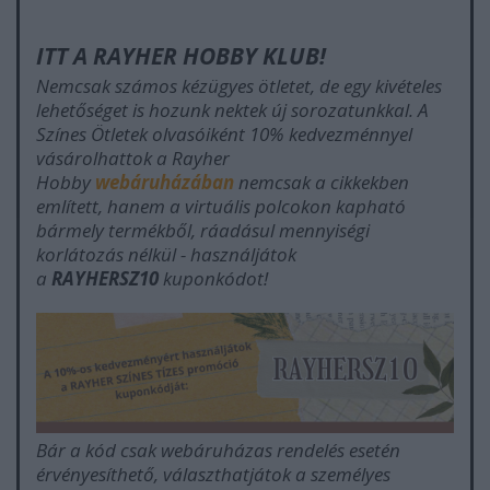
ITT A RAYHER HOBBY KLUB!
Nemcsak számos kézügyes ötletet, de egy kivételes
lehetőséget is hozunk nektek új sorozatunkkal. A
Színes Ötletek olvasóiként 10% kedvezménnyel
vásárolhattok a Rayher
Hobby
webáruházában
nemcsak a cikkekben
említett, hanem a virtuális polcokon kapható
bármely termékből, ráadásul mennyiségi
korlátozás nélkül - használjátok
a
RAYHERSZ10
kuponkódot!
Bár a kód csak webáruházas rendelés esetén
érvényesíthető, választhatjátok a személyes