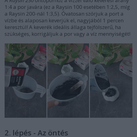
A
Raysin 250
öntőporhoz a vízzel való keverési arány
1:4 a por javára (ez a Raysin 100 esetében 1:2,5, míg
a Raysin 200-nál 1:3,5). Óvatosan szórjuk a port a
vízbe és alaposan keverjük el, nagyjából 1 percen
keresztül! A keverék ideális állaga tejfölszerű, ha
szükséges, korrigáljuk a por vagy a víz mennyiségét!
2. lépés - Az öntés