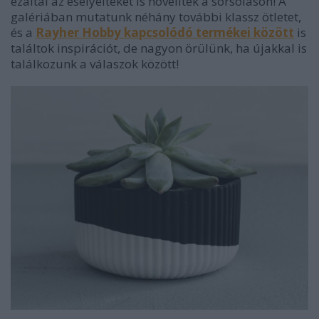
ezáltal az esélyeiteket is növelitek a sorsoláson! A
galériában mutatunk néhány további klassz ötletet,
és a
Rayher Hobby kapcsolódó termékei között
is
találtok inspirációt, de nagyon örülünk, ha újakkal is
találkozunk a válaszok között!