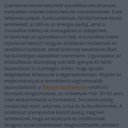
Számtalan kézzel készített ajándékot alkothatunk,
melyekkel örömet szerezhetünk szeretteinknek. Ezek
lehetnek szépek, funkcionálisak, felidézhetnek közös
emlékeket, az idő és az energia pedig, amit a
munkába fektetünk önmagában is kifejezheti
érzéseinket az ajándékozott felé. A különféle öntési
eljárással készült tárgyak általában mutatósak és
rendkívül tartósak, tehát érdemes bevetnünk őket,
ha különleges ajándékot szeretnénk. Ugyanakkor az
elkészítésük viszonylag sok időt igényel és némi
tapasztalat is szükséges ahhoz, hogy igazán
elégedettek lehessünk a végeredménnyel. Rögtön az
elején eláruljuk a termékteszt legfontosabb
tapasztalatait: a
Raysin öntőporral
rendkívül
könnyen dolgozhatunk, az öntvények már 30-60 perc
után eltávolíthatók a formákból, felületük pedig
csodaszép matt, selymes, sima és buborékmentes. A
praktikus szempontok között pedig meg kell
említenünk, hogy az eszközök és öntőformák
langyos vízzel tökéletesen megtisztíthatók, amiben