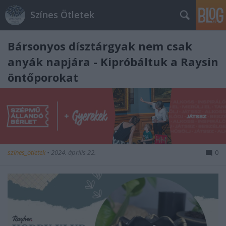
Színes Ötletek
Bársonyos dísztárgyak nem csak
anyák napjára - Kipróbáltuk a Raysin
öntőporokat
színes_ötletek
•
2024. április 22.
0