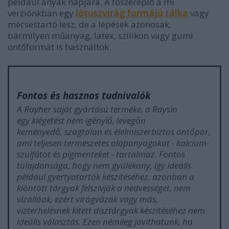
például anyák napjára. A főszereplő a mi
verziónkban egy
lótuszvirág formájú tálka
vagy
mécsestartó lesz, de a lépések azonosak,
bármilyen műanyag, latex, szilikon vagy gumi
öntőformát is használtok.
Fontos és hasznos tudnivalók
A Rayher saját gyártású terméke, a Raysin
egy kiégetést nem igénylő, levegőn
keményedő, szagtalan és élelmiszerbiztos öntőpor,
ami teljesen természetes alapanyagokat - kalcium-
szulfátot és pigmenteket - tartalmaz. Fontos
tulajdonsága, hogy nem gyúlékony, így ideális
például gyertyatartók készítéséhez, azonban a
kiöntött tárgyak felszívják a nedvességet, nem
vízállóak, ezért virágvázák vagy más,
vízterhelésnek kitett dísztárgyak készítéséhez nem
ideális választás. Ezen némileg javíthatunk, ha