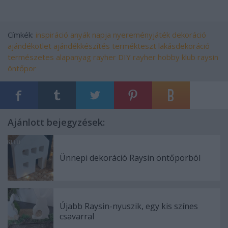
Címkék:
inspiráció
anyák napja
nyereményjáték
dekoráció
ajándékötlet
ajándékkészítés
termékteszt
lakásdekoráció
természetes alapanyag
rayher
DIY
rayher hobby klub
raysin
öntőpor
Ajánlott bejegyzések:
Ünnepi dekoráció Raysin öntőporból
Újabb Raysin-nyuszik, egy kis színes
csavarral