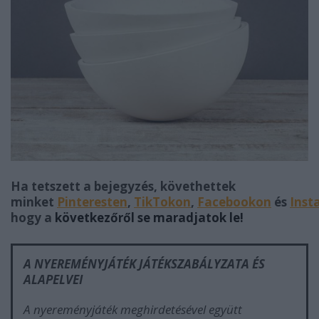
Ha tetszett a bejegyzés, követhettek
minket
Pinteresten
,
TikTokon
,
Facebookon
és
Inst
hogy a
következőről se maradjatok le!
A NYEREMÉNYJÁTÉK JÁTÉKSZABÁLYZATA ÉS
ALAPELVEI
A nyereményjáték meghirdetésével együtt