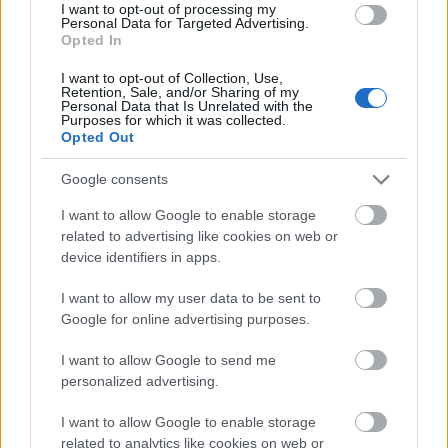
I want to opt-out of processing my
Personal Data for Targeted Advertising.
Opted In
I want to opt-out of Collection, Use,
Tipp!
Ha szeretnétek valamilyen más tárggyal
Retention, Sale, and/or Sharing of my
Personal Data that Is Unrelated with the
kombinálni az öntvényeteket, mint a
Purposes for which it was collected.
fényképtartóhoz szükséges, spirálformára
Opted Out
hajtogatott drót, legyetek résen, mert a kötés
Google consents
tényleg nagyon hamar beindul! 10-15 perc után
talán már el is késtetek, tehát ennél a lépésnél
I want to allow Google to enable storage
figyeljétek az anyagot, és amint sűrűsödni kezd,
related to advertising like cookies on web or
helyezzétek el benne, amit szeretnétek, majd
device identifiers in apps.
rögzítsétek könnyen eltávolítható módon, például
hurkapálcákkal!
I want to allow my user data to be sent to
Google for online advertising purposes.
I want to allow Google to send me
personalized advertising.
I want to allow Google to enable storage
related to analytics like cookies on web or