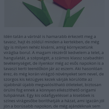
Idén talán a vártnál is hamarabb érkezett meg a
tavasz, hajt és zöldül minden a kertekben, de még
így is milyen nehéz kivárni, amíg környezetünk
virágba borul. A magam részéről kedvelem a telet, a
hangulatát, a szépségét, a számos klassz szabadtéri
tevékenységet, de ilyenkor még az esős napokon is a
tavaszi kerti teendőkön jár az eszem. Aki hasonlóan
érez, és még korán virágzó növényeket sem nevel, de
szorgos kis kézügyes kezek várják körülötte az
újabbnál újabb megvalósítható ötleteket, biztosan
örülni fog ennek a könnyen elkészíthető origami
tulipánnak. Egy kis odafigyeléssel a kisebbek is
színes virágesőbe boríthatják a házat, ami igazán jól
jön a borúsabb napokon, de még ajándéknak sem