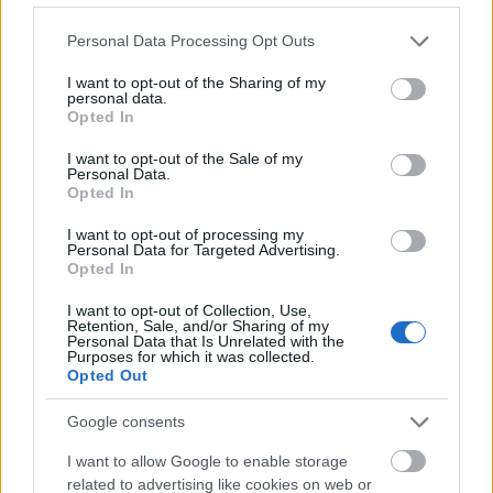
Please note that this website/app uses one or more Google
Personal Data Processing Opt Outs
services and may gather and store information including but
not limited to your visit or usage behaviour. You may click to
I want to opt-out of the Sharing of my
personal data.
grant or deny consent to Google and its third-party tags to
Opted In
use your data for below specified purposes in below Google
consent section.
I want to opt-out of the Sale of my
Personal Data.
Opted In
I want to opt-out of processing my
Personal Data for Targeted Advertising.
Opted In
I want to opt-out of Collection, Use,
Retention, Sale, and/or Sharing of my
Personal Data that Is Unrelated with the
Purposes for which it was collected.
Opted Out
Google consents
I want to allow Google to enable storage
related to advertising like cookies on web or