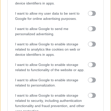
device identifiers in apps.
A virág alsó csücskét vágd le ollóval, hogy bele tudd
dugni a szárát! Belülről egy pici cellux segítségével
I want to allow my user data to be sent to
akár rögzítheted is a fejet, akkor biztosan nem esik
Google for online advertising purposes.
le, míg elhelyezed a tavaszi dekorációdban! Ha
I want to allow Google to send me
felragasztod egy összehajtott kartonra,
personalized advertising.
képeslapként is megállja a helyét.
I want to allow Google to enable storage
related to analytics like cookies on web or
device identifiers in apps.
I want to allow Google to enable storage
related to functionality of the website or app.
I want to allow Google to enable storage
related to personalization.
I want to allow Google to enable storage
related to security, including authentication
functionality and fraud prevention, and other
user protection.