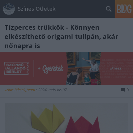
Színes Ötletek
Tízperces trükkök - Könnyen
elkészíthető origami tulipán, akár
nőnapra is
színesötletek_team
•
2024. március 07.
0