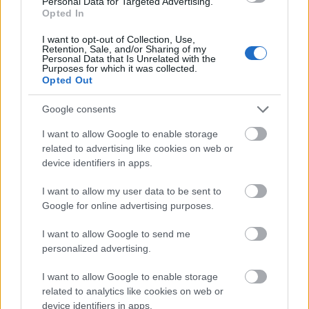
Personal Data for Targeted Advertising.
tűnnek fel újra és újra a kedves medvefigurák a
Opted In
gyerekkönyvek lapjain, vagy a tévé képernyőin, elég
csak a TV Macira, vagy a Dörmögőék kalandjai című
I want to opt-out of Collection, Use,
Retention, Sale, and/or Sharing of my
bábfilmsorozatra gondolnunk.
Personal Data that Is Unrelated with the
Purposes for which it was collected.
Opted Out
A
Híres medvék sorozat első fejezetében
az idén
Google consents
már 66 éves Maci Laciról tudhattatok meg néhány
érdekességet. Ha ő is az egyik kedvencetek,
I want to allow Google to enable storage
olvassátok el!
related to advertising like cookies on web or
device identifiers in apps.
I want to allow my user data to be sent to
Google for online advertising purposes.
I want to allow Google to send me
personalized advertising.
I want to allow Google to enable storage
related to analytics like cookies on web or
device identifiers in apps.