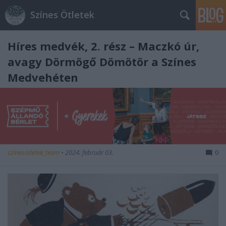
Színes Ötletek
Híres medvék, 2. rész – Maczkó úr,
avagy Dörmögő Dömötör a Színes
Medvehéten
színesötletek_team
•
2024. február 03.
0