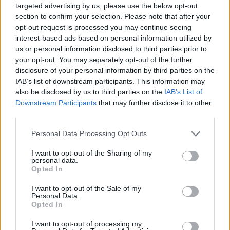
targeted advertising by us, please use the below opt-out
section to confirm your selection. Please note that after your
opt-out request is processed you may continue seeing
interest-based ads based on personal information utilized by
us or personal information disclosed to third parties prior to
your opt-out. You may separately opt-out of the further
disclosure of your personal information by third parties on the
Illusztráció: Tull Ödön és Elek Lívia grafikái
IAB’s list of downstream participants. This information may
also be disclosed by us to third parties on the
IAB’s List of
A szerző halála után még évtizedeken át napvilágot
Downstream Participants
that may further disclose it to other
láttak a könyvek különböző kiadásai, de a második
third parties.
világháború után bizonyos politikai változások
Please note that this website/app uses one or more Google
következtében sokáig nem jelentek meg az eredeti
Personal Data Processing Opt Outs
services and may gather and store information including but
művek, csak a főhős neve tűnt fel az 1957-ben indult,
not limited to your visit or usage behaviour. You may click to
I want to opt-out of the Sharing of my
máig is létező, gyerekeknek szóló magazin, a
personal data.
grant or deny consent to Google and its third-party tags to
Dörmögő Dömötör névadójaként. Manapság viszont
Opted In
use your data for below specified purposes in below Google
már szinte minden műve újra hozzáférhető
consent section.
I want to opt-out of the Sale of my
hagyományos, vagy elektronikus könyv formájában.
Personal Data.
És bár pontos információnk nincs arra vonatkozóan,
Opted In
mennyiben tekinthető Vackor és Brumi előképének
Mackó úr, az szinte biztos, hogy nem véletlenül
I want to opt-out of processing my