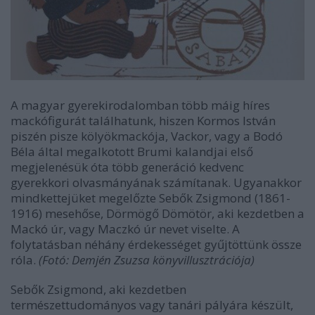
A magyar gyerekirodalomban több máig híres
mackófigurát találhatunk, hiszen Kormos István
piszén pisze kölyökmackója, Vackor, vagy a Bodó
Béla által megalkotott Brumi kalandjai első
megjelenésük óta több generáció kedvenc
gyerekkori olvasmányának számítanak. Ugyanakkor
mindkettejüket megelőzte Sebők Zsigmond (1861-
1916) mesehőse, Dörmögő Dömötör, aki kezdetben a
Mackó úr, vagy Maczkó úr nevet viselte. A
folytatásban néhány érdekességet gyűjtöttünk össze
róla.
(Fotó:
Demjén Zsuzsa könyvillusztrációja)
Sebők Zsigmond, aki kezdetben
természettudományos vagy tanári pályára készült,