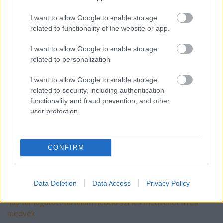
I want to allow Google to enable storage
A
Színes Medvehét
apropóján sok-sok macis
related to functionality of the website or app.
kreatív ötlettel, tennivalókkal, érdekességekkel
és nyereményjátékkal jelentkezünk. Tartsatok
I want to allow Google to enable storage
related to personalization.
velünk itt,
Pinteresten
,
Facebookon
és
Instagramon
, is,
I want to allow Google to enable storage
hogy semmiről ne maradjatok le!
related to security, including authentication
functionality and fraud prevention, and other
user protection.
CONFIRM
Data Deletion
Data Access
Privacy Policy
Címkék:
ismeretterjesztő
medve
népszokás
állatfigura
jeles
nap
támogatott tartalom
nebulo
színes medvehét
híres
medvék