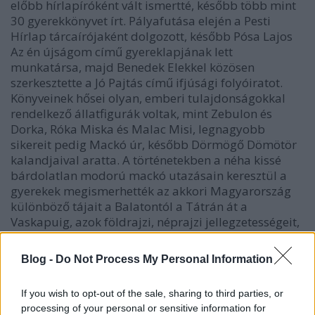
előbb hírlapíróként vált ismertté, később több mint
30 gyerekkönyvet írt. Pályafutása elején a Pesti
Hírlap tárcaírójaként dolgozott, később Pósa Lajos
Az én újságom című gyereklapjának lett
munkatársa, majd Benedek Elekkel közösen
szerkesztette a Jó Pajtás című ifjúsági folyóiratot.
Könyveinek hősei olyan, emberi tulajdonságokkal
rendelkező állatfigurák voltak, mint Zebulon és
Dorka, Róka Miska és Malac Misi, legnagyobb
sikereit pedig Mackó úr, később Dörmögő Dömötör
kalandjaival aratta. A történetekben a néha kissé
bárdolatlan modorú mackó utazásain keresztül a
gyerekek megismerhették az akkori Magyarország
különböző tájait a Balatontól a Tátrán át a
Vaskapuig, azok földrajzi, néprajzi jellegzetességeit,
vagy akár a helyes viselkedés szabályait.
Blog -
Do Not Process My Personal Information
If you wish to opt-out of the sale, sharing to third parties, or
processing of your personal or sensitive information for