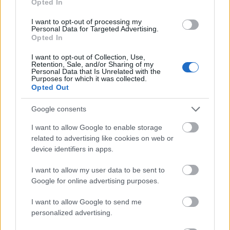
Opted In
Penna Manufaktúra
– Kézműves termékek
I want to opt-out of processing my
Pennonia
– Kézműves töltőtolltinták
Personal Data for Targeted Advertising.
Pentel
– Írószerek, márkaképviselet
Opted In
Pilot Pen Magyarország
– Írószerek, tinták,
I want to opt-out of Collection, Use,
márkaképviselet
Retention, Sale, and/or Sharing of my
Personal Data that Is Unrelated with the
Rajzshop
– Papír és írószerek, kalligráfia
Purposes for which it was collected.
Opted Out
Shirokuma
– Japán kalligráfia és írószerek,
töltőtollak
Google consents
Stabilo
– Írószerek, márkaképviselet
I want to allow Google to enable storage
Szibapen
– Kézműves tollak
related to advertising like cookies on web or
Tollak Boltja – Írószerek
device identifiers in apps.
Tom Westerich
– Vintage és kézműves töltőtollak
Zezil
– Kreatív időtervezés
I want to allow my user data to be sent to
Google for online advertising purposes.
I want to allow Google to send me
personalized advertising.