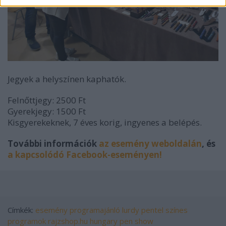
Jegyek a helyszínen kaphatók.
Felnőttjegy: 2500 Ft
Gyerekjegy: 1500 Ft
Kisgyerekeknek, 7 éves korig, ingyenes a belépés.
További információk
az esemény weboldalán
, és
a kapcsolódó Facebook-eseményen!
Címkék:
esemény
programajánló
lurdy
pentel
színes
programok
rajzshop.hu
hungary pen show