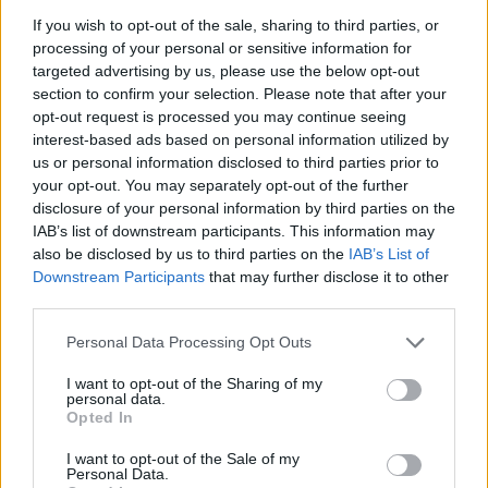
szervezők és kiállítók.
If you wish to opt-out of the sale, sharing to third parties, or
Kiállítók:
processing of your personal or sensitive information for
targeted advertising by us, please use the below opt-out
section to confirm your selection. Please note that after your
Aeris Wings
– Kézműves ékszerek és kiegészítők
opt-out request is processed you may continue seeing
Binder’s Notebooks
– Könyvkötés, kézműves
interest-based ads based on personal information utilized by
noteszek, füzetek, füzettartók
us or personal information disclosed to third parties prior to
your opt-out. You may separately opt-out of the further
Capillaris
– Töltőtollkészítő
disclosure of your personal information by third parties on the
Drewnem Pisane
– Kézműves Tollak
IAB’s list of downstream participants. This information may
Etelburg
– Prémium írószer és kiegészítő gyártó
also be disclosed by us to third parties on the
IAB’s List of
Heisz Ferenc
Downstream Participants
that may further disclose it to other
third parties.
Horatiu Gutovschi
– Kézműves tollak
KaliPERO
– Robert Vyskočil – Kézműves
Please note that this website/app uses one or more Google
Personal Data Processing Opt Outs
tollszárak
services and may gather and store information including but
not limited to your visit or usage behaviour. You may click to
I want to opt-out of the Sharing of my
Kovács Zoltán – Antik töltőtollak
personal data.
grant or deny consent to Google and its third-party tags to
Opted In
Marco Tagliani
– OMAS tollak
use your data for below specified purposes in below Google
Művészek Boltja
– Írószerek, művészkellékek
consent section.
I want to opt-out of the Sale of my
Personal Data.
Pendors
– Kézműves tollak