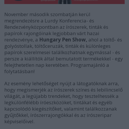
November második szombatján kerül
megrendezésre a Lurdy Konferencia- és
Rendezvényközpontban az írószerek, tinták és
papírok rajongóinak legjobban várt hazai
rendezvénye, a
Hungary Pen Show,
ahol a töltő- és
golyóstollak, töltőceruzák, tinták és különleges
papírok szerelmesei találkozhatnak egymással - és
persze a kiállítók által bemutatott termékekkel - egy
felejthetetlen nap keretében. Programajánló a
folytatásban!
Az esemény lehetőséget nyújt a látogatóknak arra,
hogy megismerjék az írószerek színes és lebilincselő
világát, a legújabb trendeket, hogy tesztelhessék a
legkülönfélébb íróeszközöket, tintákat és egyéb
kapcsolódó kiegészítőket, valamint találkozzanak
gyűjtőkkel, írószerrajongókkal és az írószeripar
képviselőivel.