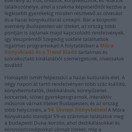
esemény az írók, olvasók, könyvkészítők, és -kiadók
találkozóhelye, ahol a szakma képviselőitől kezdve a
legkisebb gyerekekig minden résztvevő az olvasást
és a hazai könyvkultúrát ünnepli. Bár a központi
esemény Budapesten vár titeket, az ország több
pontján is zajlanak majd kapcsolódó rendezvények,
így Veszprémtől Szegedig sokfelé találhattok
izgalmas programokat! A folytatásban a
Móra
Könyvkiadó és a Trend Kiadó
tartalmas és
szórakoztató kínálatából szemezgetünk, olvassatok
tovább!
Holnaptól ismét felpezsdül a hazai kulturális élet. A
négy napon át tartó rendezvényen több száz kiállító,
könyvbemutatók, dedikálások, könnyűzenei
koncertek, színes gyerekprogramok, interaktív
műsorok várnak titeket Budapesten, és az ország
több helyszínén, a
94. Ünnepi Könyvhéten
! A Móra
Könyvkiadó standját 59-es számmal találjátok meg
a budapesti Duna-korzón, ahol dedikálásokkal és
könyvújdonságokkal várnak titeket, míg a