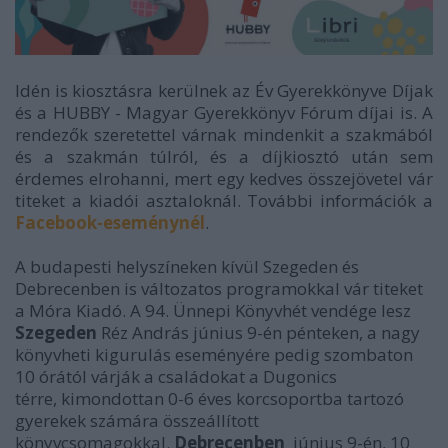
Idén is kiosztásra kerülnek az Év Gyerekkönyve Díjak
és a HUBBY - Magyar Gyerekkönyv Fórum díjai is. A
rendezők szeretettel várnak mindenkit a szakmából
és a szakmán túlról, és a díjkiosztó után sem
érdemes elrohanni, mert egy kedves összejövetel vár
titeket a kiadói asztaloknál. További információk a
Facebook-eseménynél
.
A budapesti helyszíneken kívül Szegeden és
Debrecenben is változatos programokkal vár titeket
a Móra Kiadó. A 94. Ünnepi Könyvhét vendége lesz
Szegeden
Réz András június 9-én pénteken, a nagy
könyvheti kigurulás eseményére pedig szombaton
10 órától várják a családokat a Dugonics
térre, kimondottan 0-6 éves korcsoportba tartozó
gyerekek számára összeállított
könyvcsomagokkal.
Debrecenben
június 9-én, 10