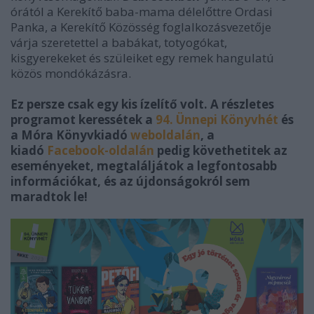
órától a Kerekítő baba-mama délelőttre Ordasi
Panka, a Kerekítő Közösség foglalkozásvezetője
várja szeretettel a babákat, totyogókat,
kisgyerekeket és szüleiket egy remek hangulatú
közös mondókázásra.
Ez persze csak egy kis ízelítő volt. A részletes
programot keressétek a
94. Ünnepi Könyvhét
és
a Móra Könyvkiadó
weboldalán
, a
kiadó
Facebook-oldalán
pedig követhetitek az
eseményeket, megtaláljátok a legfontosabb
információkat, és az újdonságokról sem
maradtok le!