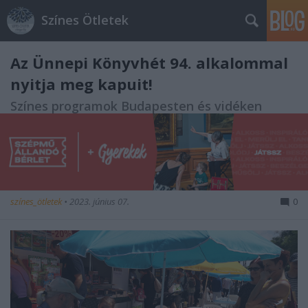
Színes Ötletek
Az Ünnepi Könyvhét 94. alkalommal
nyitja meg kapuit!
Színes programok Budapesten és vidéken
színes_ötletek
•
2023. június 07.
0