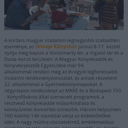
A kortárs magyar irodalom legnagyobb szabadtéri
eseménye
, az
Ünnepi Könyvhét
június 8-11. között
nyitja meg kapuit
a Vörösmarty tér, a Vigadó tér és a
Duna-korzó területén
. A Magyar Könyvkiadók és
Könyvterjesztők Egyesülése már 94.
alkalommal rendezi meg az év egyik legfontosabb
irodalmi rendezvénysorozatát, és annak részeként
22. alkalommal a Gyermekkönyvnapokat. A
négynapos rendezvényt az MKKE és a Budapest 150
- Könyvfőváros által szervezett programok, a
résztvevő könyvkiadók műsorkínálata és
könnyűzenei koncertek színesítik. Három helyszínen
160 kiállító 146 standdal várja az érdeklődőket
idén.
A nagy múltra visszatekintő, emblematikus