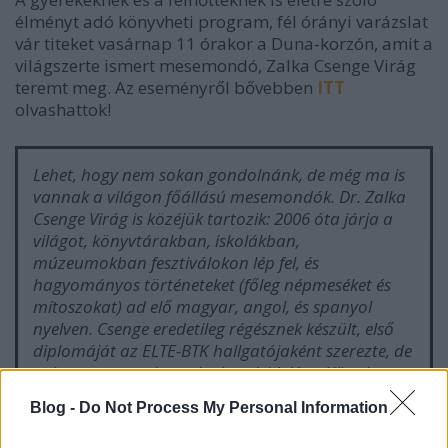
élményt adó könyvheti program, fél órányi varázslat
vár titeket vasárnap 11 órakor a Duna-korzón, amit a
világszerte ismert mesemondó, Zalka Csenge Virág
teremt meg. Az eseményről bővebben
ITT
olvashattok!
Lehet, hogy nem sokan gondolnánk, de még ma is
vannak a világon főállású mesemondók. Dr. Zalka
Csenge Virág is közéjük tartozik: 2006 óta járja a
világot, könyvtárakban, iskolákban,
múzeumokban fesztiválokon lép fel, és
hagyományos történeteket (főleg népmeséket és
mítoszokat) ad elő magyar, angol, és spanyol
nyelven. Csenge eredetileg régésznek készült, első
diplomáját az ELTE-BTK hallgatójaként szerezte, de
már az egyetemi tanulmányok idején rájött, hogy
a mesemondás lesz az igazi hivatása. Időközben
Blog -
Do Not Process My Personal Information
szerzett egy Mesemondás (Storytelling)
mesterdiplomát, majd Fulbright ösztöndíjasként