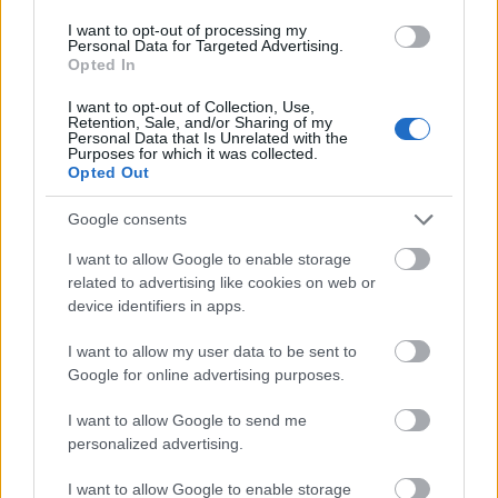
I want to opt-out of processing my
Personal Data for Targeted Advertising.
Opted In
I want to opt-out of Collection, Use,
Retention, Sale, and/or Sharing of my
Personal Data that Is Unrelated with the
Purposes for which it was collected.
Opted Out
Létezhet olyan, hogy vidám disztópia? A (közeli)
Google consents
jövőből nézve a jelen is mulatságos? A (folyton
I want to allow Google to enable storage
változó) múltról nem is beszélve? Azt gondolhatjuk,
related to advertising like cookies on web or
hogy Réz András regénybeli szereplőihez hasonlóan
device identifiers in apps.
magányosan bolyongunk valami abszurd
díszletben, amelyből nincs kijárat, valójában
I want to allow my user data to be sent to
azonban sokkal több szál köt bennünket egymáshoz
Google for online advertising purposes.
(észrevétlen, varázslatos módon), mint
sejtenénk? Veiszer Alinda az Ünnepi Könyvhéten, a
I want to allow Google to send me
Vörösmarty téri színpadon faggatja a szerzőt ezekről
personalized advertising.
a kérdésekről és a Trend Kiadónál megjelent új,
szatirikus regényéről, amely meg nem történt
I want to allow Google to enable storage