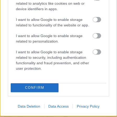
eseményeken alapul. Réz András a bemutató után,
related to analytics like cookies on web or
19 órától a Móra Kiadó standjánál dedikál.
device identifiers in apps.
A programsorozat alatt dedikáló szerzők között
I want to allow Google to enable storage
találkozhattok még Balázs Ágnessel,
Marék
related to functionality of the website or app.
Veronikával, Majoros Nórával, Lackfi Jánossal,
Müller Péterrel, Nógrádi Gáborral
- csak néhányukat
I want to allow Google to enable storage
related to personalization.
említve.
I want to allow Google to enable storage
Év Gyerekkönyve Díj - 2023 -
related to security, including authentication
díjkiosztó ünnepség
functionality and fraud prevention, and other
user protection.
2023. június 10. 18.30, Vigadó téri színpad
CONFIRM
Data Deletion
Data Access
Privacy Policy