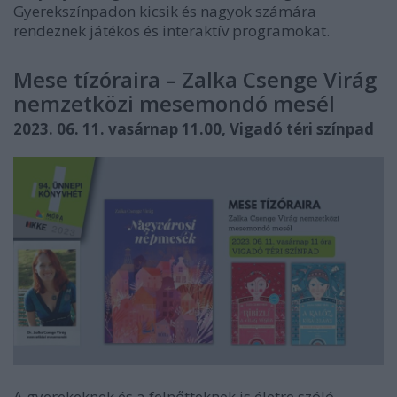
Gyerekszínpadon kicsik és nagyok számára
rendeznek játékos és interaktív programokat.
Mese tízóraira – Zalka Csenge Virág
nemzetközi mesemondó mesél
2023. 06. 11. vasárnap 11.00, Vigadó téri színpad
A gyerekeknek és a felnőtteknek is életre szóló