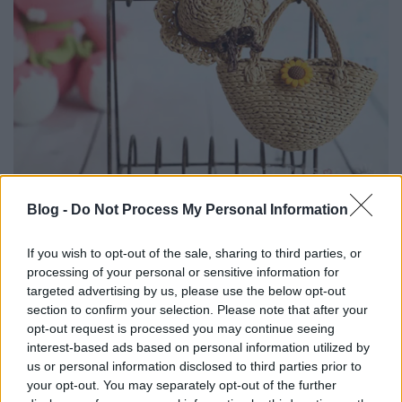
Blog -
Do Not Process My Personal Information
If you wish to opt-out of the sale, sharing to third parties, or
Forrás:
craftpassion.com
processing of your personal or sensitive information for
targeted advertising by us, please use the below opt-out
Nem is gondolnátok, hogy ezt a vízilófigurát egy
section to confirm your selection. Please note that after your
babakocsi ihlette! Tervezője egy egész szafari-
opt-out request is processed you may continue seeing
kollekció mintáját is közzétette, ha úgy érzitek, itt
interest-based ads based on personal information utilized by
nincs megállás, készítsétek el azokat is!
us or personal information disclosed to third parties prior to
your opt-out. You may separately opt-out of the further