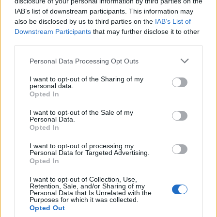
disclosure of your personal information by third parties on the
IAB’s list of downstream participants. This information may
also be disclosed by us to third parties on the
IAB’s List of
Downstream Participants
that may further disclose it to other
third parties.
Please note that this website/app uses one or more Google
Personal Data Processing Opt Outs
services and may gather and store information including but
not limited to your visit or usage behaviour. You may click to
I want to opt-out of the Sharing of my
personal data.
grant or deny consent to Google and its third-party tags to
Opted In
use your data for below specified purposes in below Google
consent section.
I want to opt-out of the Sale of my
Personal Data.
Opted In
I want to opt-out of processing my
Personal Data for Targeted Advertising.
Opted In
I want to opt-out of Collection, Use,
Retention, Sale, and/or Sharing of my
Personal Data that Is Unrelated with the
Purposes for which it was collected.
Opted Out