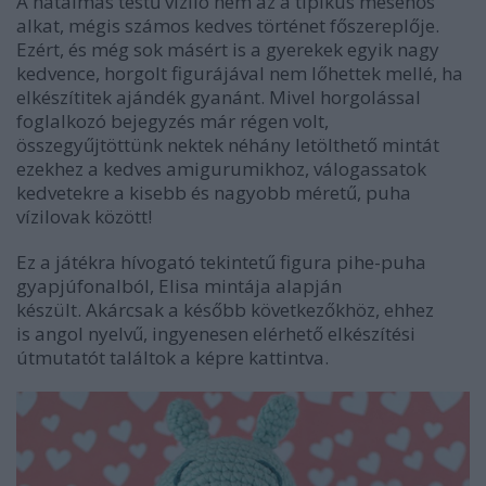
A hatalmas testű víziló nem az a tipikus mesehős
alkat, mégis számos kedves történet főszereplője.
Ezért, és még sok másért is a gyerekek egyik nagy
kedvence, horgolt figurájával nem lőhettek mellé, ha
elkészítitek ajándék gyanánt. Mivel
horgolással
foglalkozó bejegyzés már régen volt,
összegyűjtöttünk nektek néhány letölthető mintát
ezekhez a kedves amigurumikhoz, válogassatok
kedvetekre a kisebb és nagyobb méretű, puha
vízilovak között!
Ez a játékra hívogató tekintetű figura pihe-puha
gyapjúfonalból, Elisa mintája alapján
készült. Akárcsak a később következőkhöz, ehhez
is angol nyelvű, ingyenesen elérhető elkészítési
útmutatót találtok a képre kattintva.