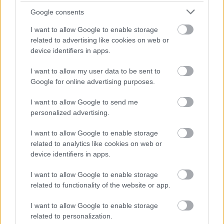
Google consents
I want to allow Google to enable storage
related to advertising like cookies on web or
device identifiers in apps.
I want to allow my user data to be sent to
Google for online advertising purposes.
I want to allow Google to send me
personalized advertising.
I want to allow Google to enable storage
Forrás:
jesshuff.com
related to analytics like cookies on web or
device identifiers in apps.
Melman, a bájos vízilóbébi és Pi, a kismadár
elválaszthatatlan barátok. Horgoljátok meg
I want to allow Google to enable storage
mindkettőjüket!
related to functionality of the website or app.
I want to allow Google to enable storage
related to personalization.