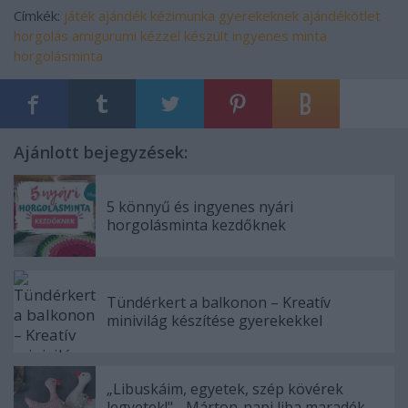
Címkék:
játék
ajándék
kézimunka
gyerekeknek
ajándékötlet
horgolás
amigurumi
kézzel készült
ingyenes minta
horgolásminta
Ajánlott bejegyzések:
5 könnyű és ingyenes nyári
horgolásminta kezdőknek
Tündérkert a balkonon – Kreatív
minivilág készítése gyerekekkel
„Libuskáim, egyetek, szép kövérek
legyetek!" - Márton-napi liba maradék