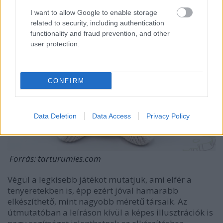
I want to allow Google to enable storage
related to security, including authentication
functionality and fraud prevention, and other
user protection.
CONFIRM
Data Deletion
Data Access
Privacy Policy
Forrás:
tarturumies.com
Végül a legkisebb játékot mutatjuk, ami elfér a
tenyeretekben is, épp ezért jóval hamarabb
elkészíthető, mint nagyobb méretű társaik. Az
útmutatóban a leíráson kívül a képes illusztrációk is