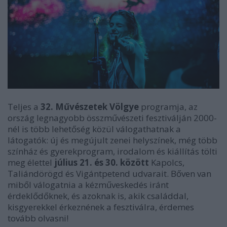
Teljes a
32. Művészetek Völgye
programja, az
ország legnagyobb összművészeti fesztiválján 2000-
nél is több lehetőség közül válogathatnak a
látogatók: új és megújult zenei helyszínek, még több
színház és gyerekprogram, irodalom és kiállítás tölti
meg élettel
július 21. és 30. között
Kapolcs,
Taliándörögd és Vigántpetend udvarait. Bőven van
miből válogatnia a kézműveskedés iránt
érdeklődőknek, és azoknak is, akik családdal,
kisgyerekkel érkeznének a fesztiválra, érdemes
tovább olvasni!