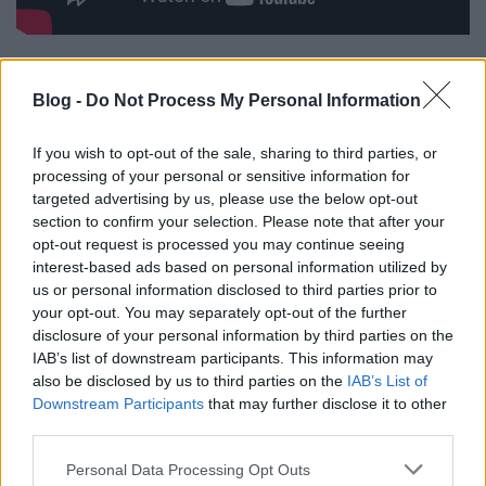
IRODALOMI ÉS SZÍNHÁZI TALÁLKOZÁSOK
Blog -
Do Not Process My Personal Information
Az irodalom kedvelőinek immáron tizenharmadik
éve kínál változatos „menüsort” a
Kaláka
If you wish to opt-out of the sale, sharing to third parties, or
Versudvar
, ahol a Kaláka művészei álmodják meg
processing of your personal or sensitive information for
évről-évre a programot. Idén sem maradunk sokak
targeted advertising by us, please use the below opt-out
kedvence, a Lackfi János vezette Zenés Versimprók és
section to confirm your selection. Please note that after your
Versműhelyek nélkül, de lesznek világzenei és
opt-out request is processed you may continue seeing
népzenei koncertek, illetve gyerekműsorok is.
interest-based ads based on personal information utilized by
Vigántpetend irodalmi oázisa, a
POKET Udvar
is az
us or personal information disclosed to third parties prior to
irodalom és a zene találkozási pontja lesz. A Vecsei
your opt-out. You may separately opt-out of the further
H. Miklós vezette helyszínen ezúttal is rengeteg kvíz,
disclosure of your personal information by third parties on the
beszélgetés, koncert és alkotó workshop várja a
IAB’s list of downstream participants. This information may
fesztiválozókat és újdonságként, minden nap
also be disclosed by us to third parties on the
IAB’s List of
dalpremier is lesz. Vecsei H. Miklós megkeresésére
Downstream Participants
that may further disclose it to other
ugyanis a felkért előadók megzenésítettek egy-egy
third parties.
Csoóri Sándor verset, amelyet a fesztiválon
Please note that this website/app uses one or more Google
mutatnak be és mesélnek a dal születéséről. A
Personal Data Processing Opt Outs