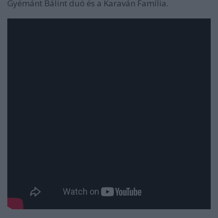
Gyémánt Bálint duó és a Karaván Família.