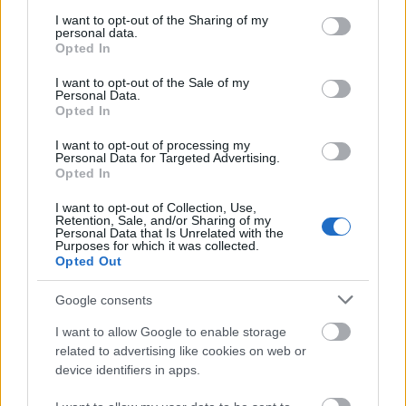
services and may gather and store information including but
dalpremier során olyan előadók megzenésítését
not limited to your visit or usage behaviour. You may click to
I want to opt-out of the Sharing of my
hallhatjuk majd, mint például Szakács Gergő,
personal data.
grant or deny consent to Google and its third-party tags to
Noémo, a Blahalouisiana vagy éppen Barabás
Opted In
use your data for below specified purposes in below Google
Lőrinc.
consent section.
I want to opt-out of the Sale of my
Personal Data.
A tavaly debütált
Petőfi Udvar
nevéhez híven az
Opted In
idén 200 éve született költőóriás előtt tiszteleg, így
az udvarban megjelenik minden, ami Petőfi.
I want to opt-out of processing my
Personal Data for Targeted Advertising.
Irodalmi és alkotóművészeti programokkal,
Opted In
kiállításokkal várnak mindenkit, bemutatva a PKÜ
szerteágazó munkásságát. Természetesen a zene
I want to opt-out of Collection, Use,
Retention, Sale, and/or Sharing of my
sem maradhat ki a sorból: a Hajógyár színpadán a
Personal Data that Is Unrelated with the
kisebb zenekaroktól kezdve az ismertebb
Purposes for which it was collected.
Opted Out
produkciókig számos zenei műfajban alkotó
előadóművész képviselteti magát, köztük a
Google consents
Hangfoglaló Program támogatottjai is. Itt lép fel
többek közt az Aranyakkord, a Fiúk, a Belau,
I want to allow Google to enable storage
Bérczesi Róbert, a Pandóra Projekt, Lil Frakk és Sisi
related to advertising like cookies on web or
is.
device identifiers in apps.
A
Színház Színpad
on a saját bemutató mellett