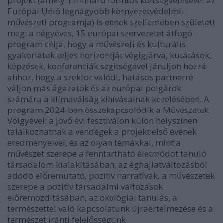
projekt (amely 1 milliárd forintos költségvetésével az
Európai Unió legnagyobb környezetvédelmi-
művészeti programja) is ennek szellemében született
meg: a négyéves, 15 európai szervezetet átfogó
program célja, hogy a művészeti és kulturális
gyakorlatok teljes horizontját végigjárva, kutatások,
képzések, konferenciák segítségével járuljon hozzá
ahhoz, hogy a szektor valódi, hatásos partnerré
váljon más ágazatok és az európai polgárok
számára a klímaválság kihívásainak kezelésében. A
program 2024-ben összekapcsolódik a Művészetek
Völgyével: a jövő évi fesztiválon külön helyszínen
találkozhatnak a vendégek a projekt első évének
eredményeivel, és az olyan témákkal, mint a
művészet szerepe a fenntartható életmódot tanuló
társadalom kialakításában, az éghajlatváltozásból
adódó előremutató, pozitív narratívák, a művészetek
szerepe a pozitív társadalmi változások
előremozdításában, az ökológiai tanulás, a
természettel való kapcsolatunk újraértelmezése és a
természet iránti felelősségünk.