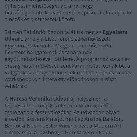
új helyszín lehetőséget ad arra, hogy
bensőségesebb, közvetlenebb kapcsolat alakuljon ki
a nézők és a színészek között.
Szintén Taliándörögdön találjuk meg az
Egyetemi
Udvar
t, amely a Liszt Ferenc Zeneművészeti
Egyetem, valamint a Magyar Táncművészeti
Egyetem hallgatóinak és tanárainak
együttműködésével jött létre. A programok során az
ország fiatal művészei, zenekarai mutatkoznak be, a
Völgylakók pedig a koncertek mellett zenei és táncos
workshopokon, interaktív előadásokon is részt
vehetnek.
A
Harcsa Veronika Udvar
új helyszínen, a
természethez még közelebb, a Malompartra
csalogatja a fesztiválozókat. Az udvarban olyan
előadók játszanak majd, mint az Analog Balaton,
Barkóczi Noémi, Ester Wiesnerova, a Modern Art
Orcheastra, a Jazzbois, a Harcsa Veronika és