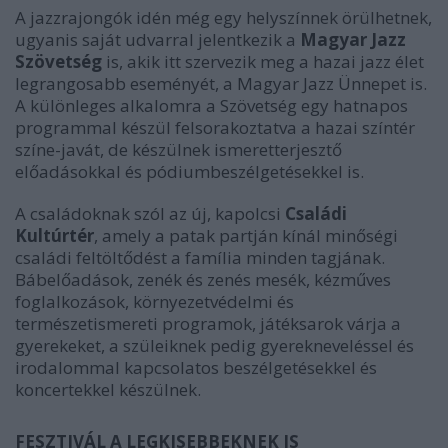
A jazzrajongók idén még egy helyszínnek örülhetnek,
ugyanis saját udvarral jelentkezik a
Magyar Jazz
Szövetség
is, akik itt szervezik meg a hazai jazz élet
legrangosabb eseményét, a Magyar Jazz Ünnepet is.
A különleges alkalomra a Szövetség egy hatnapos
programmal készül felsorakoztatva a hazai színtér
színe-javát, de készülnek ismeretterjesztő
előadásokkal és pódiumbeszélgetésekkel is.
A családoknak szól az új, kapolcsi
Családi
Kultúrtér
, amely a patak partján kínál minőségi
családi feltöltődést a família minden tagjának.
Bábelőadások, zenék és zenés mesék, kézműves
foglalkozások, környezetvédelmi és
természetismereti programok, játéksarok várja a
gyerekeket, a szüleiknek pedig gyerekneveléssel és
irodalommal kapcsolatos beszélgetésekkel és
koncertekkel készülnek.
FESZTIVÁL A LEGKISEBBEKNEK IS