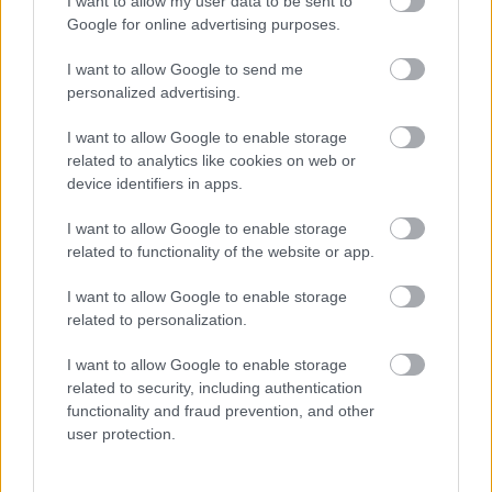
I want to allow my user data to be sent to
olyan társulatok produkciót élvezhetjük majd, mint
Google for online advertising purposes.
például az Art-Színtér, a Játékszín és a Lepkegyűjtő
Produkció, a Kaposvári Csiky Gergely Színház, a
I want to allow Google to send me
Nézőművészeti Kft., az Orlai Produkció vagy a
personalized advertising.
Veszprémi Petőfi Színház.
I want to allow Google to enable storage
Idén is a Művészetek Völgyébe költözik
related to analytics like cookies on web or
a
Momentán Társulat
, akik idén ünneplik 20.
device identifiers in apps.
születésnapjukat. Az improvizatív csapat ezúttal is
I want to allow Google to enable storage
számos, játékos előadással készül saját udvarában,
related to functionality of the website or app.
vendégeik között szerepel Dallos-Puskás Péter és
Epres Panni is.
I want to allow Google to enable storage
related to personalization.
A Völgyrajongók jól tudják, hogy nincsen Völgy Hobo
nélkül, aki 10 napon át, a vigántpetendi
Hobo
I want to allow Google to enable storage
Udvar
ban előadóestjeivel vezeti be a zenéje iránt is
related to security, including authentication
rajongó közönséget az irodalom és színház
functionality and fraud prevention, and other
mélységeibe. Ady, Radnóti és számos más költő
user protection.
munkássága vagány tolmácsolásban érintheti meg
itt a közönség szívét.