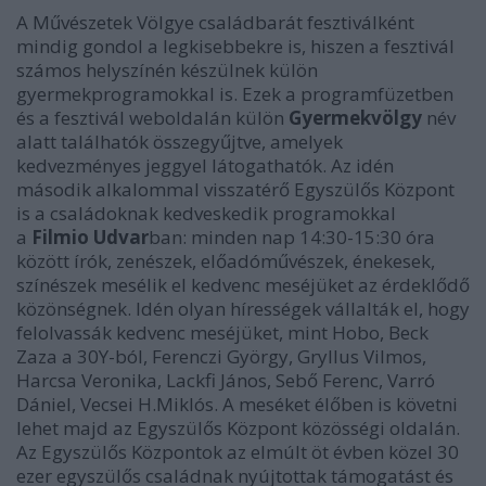
A Művészetek Völgye családbarát fesztiválként
mindig gondol a legkisebbekre is, hiszen a fesztivál
számos helyszínén készülnek külön
gyermekprogramokkal is. Ezek a programfüzetben
és a fesztivál weboldalán külön
Gyermekvölgy
név
alatt találhatók összegyűjtve, amelyek
kedvezményes jeggyel látogathatók. Az idén
második alkalommal visszatérő Egyszülős Központ
is a családoknak kedveskedik programokkal
a
Filmio Udvar
ban: minden nap 14:30-15:30 óra
között írók, zenészek, előadóművészek, énekesek,
színészek mesélik el kedvenc meséjüket az érdeklődő
közönségnek. Idén olyan hírességek vállalták el, hogy
felolvassák kedvenc meséjüket, mint Hobo, Beck
Zaza a 30Y-ból, Ferenczi György, Gryllus Vilmos,
Harcsa Veronika, Lackfi János, Sebő Ferenc, Varró
Dániel, Vecsei H.Miklós. A meséket élőben is követni
lehet majd az Egyszülős Központ közösségi oldalán.
Az Egyszülős Központok az elmúlt öt évben közel 30
ezer egyszülős családnak nyújtottak támogatást és