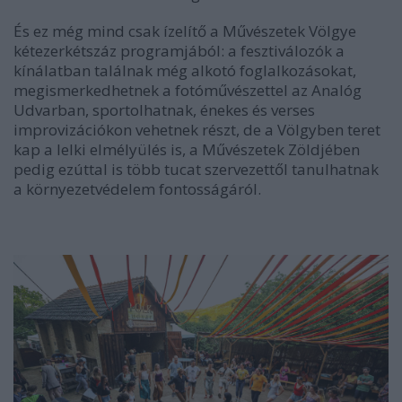
És ez még mind csak ízelítő a Művészetek Völgye
kétezerkétszáz programjából: a fesztiválozók a
kínálatban találnak még alkotó foglalkozásokat,
megismerkedhetnek a fotóművészettel az Analóg
Udvarban, sportolhatnak, énekes és verses
improvizációkon vehetnek részt, de a Völgyben teret
kap a lelki elmélyülés is, a Művészetek Zöldjében
pedig ezúttal is több tucat szervezettől tanulhatnak
a környezetvédelem fontosságáról.