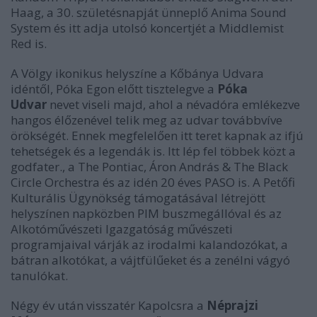
Haag, a 30. születésnapját ünneplő Anima Sound
System és itt adja utolsó koncertjét a Middlemist
Red is.
A Völgy ikonikus helyszíne a Kőbánya Udvara
idéntől, Póka Egon előtt tisztelegve a
Póka
Udvar
nevet viseli majd, ahol a névadóra emlékezve
hangos élőzenével telik meg az udvar továbbvíve
örökségét. Ennek megfelelően itt teret kapnak az ifjú
tehetségek és a legendák is. Itt lép fel többek közt a
godfater., a The Pontiac, Áron András & The Black
Circle Orchestra és az idén 20 éves PASO is. A Petőfi
Kulturális Ügynökség támogatásával létrejött
helyszínen napközben PIM buszmegállóval és az
Alkotóművészeti Igazgatóság művészeti
programjaival várják az irodalmi kalandozókat, a
bátran alkotókat, a vájtfülűeket és a zenélni vágyó
tanulókat.
Négy év után visszatér Kapolcsra a
Néprajzi