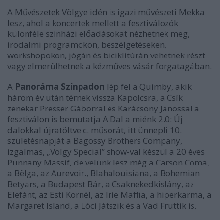
A Művészetek Völgye idén is igazi művészeti Mekka
lesz, ahol a koncertek mellett a fesztiválozók
különféle színházi előadásokat nézhetnek meg,
irodalmi programokon, beszélgetéseken,
workshopokon, jógán és biciklitúrán vehetnek részt
vagy elmerülhetnek a kézműves vásár forgatagában.
A
Panoráma Színpadon
lép fel a Quimby, akik
három év után térnek vissza Kapolcsra, a Csík
zenekar Presser Gáborral és Karácsony Jánossal a
fesztiválon is bemutatja A Dal a miénk 2.0: Új
dalokkal újratöltve c. műsorát, itt ünnepli 10.
születésnapját a Bagossy Brothers Company,
izgalmas, „Völgy Special” show-val készül a 20 éves
Punnany Massif, de velünk lesz még a Carson Coma,
a Bëlga, az Aurevoir., Blahalouisiana, a Bohemian
Betyars, a Budapest Bár, a Csaknekedkislány, az
Elefánt, az Esti Kornél, az Irie Maffia, a hiperkarma, a
Margaret Island, a Lóci Játszik és a Vad Fruttik is.