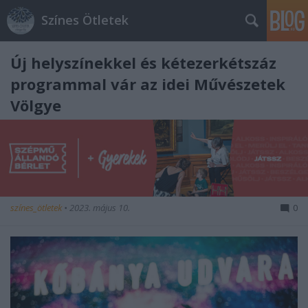
Színes Ötletek
Új helyszínekkel és kétezerkétszáz
programmal vár az idei Művészetek
Völgye
színes_ötletek
•
2023. május 10.
0