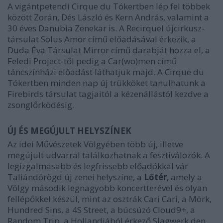
A vigántpetendi Cirque du Tókertben lép fel többek
között Zorán, Dés László és Kern András, valamint a
30 éves Danubia Zenekar is. A Recirquel újcirkusz-
társulat Solus Amor című előadásával érkezik, a
Duda Éva Társulat Mirror című darabját hozza el, a
Feledi Project-től pedig a Car(wo)men című
táncszínházi előadást láthatjuk majd. A Cirque du
Tókertben minden nap új trükköket tanulhatunk a
Firebirds társulat tagjaitól a kézenállástól kezdve a
zsonglőrködésig.
ÚJ ÉS MEGÚJULT HELYSZÍNEK
Az idei Művészetek Völgyében több új, illetve
megújult udvarral találkozhatnak a fesztiválozók. A
legizgalmasabb és legfrissebb előadókkal vár
Taliándörögd új zenei helyszíne, a
Lőtér
, amely a
Völgy második legnagyobb koncertterével és olyan
fellépőkkel készül, mint az osztrák Cari Cari, a Mörk,
Hundred Sins, a 4S Street, a búcsúzó Cloud9+, a
Random Trip, a Hollandiából érkező Slagwerk den