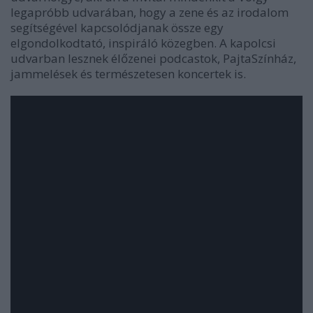
legapróbb udvarában, hogy a zene és az irodalom
segítségével kapcsolódjanak össze egy
elgondolkodtató, inspiráló közegben. A kapolcsi
udvarban lesznek élőzenei podcastok, PajtaSzínház,
jammelések és természetesen koncertek is.