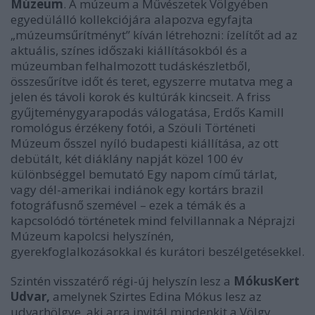
Múzeum
. A múzeum a Művészetek Völgyében
egyedülálló kollekciójára alapozva egyfajta
„múzeumsűrítményt” kíván létrehozni: ízelítőt ad az
aktuális, színes időszaki kiállításokból és a
múzeumban felhalmozott tudáskészletből,
összesűrítve időt és teret, egyszerre mutatva meg a
jelen és távoli korok és kultúrák kincseit. A friss
gyűjteménygyarapodás válogatása, Erdős Kamill
romológus érzékeny fotói, a Szöuli Történeti
Múzeum ősszel nyíló budapesti kiállítása, az ott
debütált, két diáklány napját közel 100 év
különbséggel bemutató Egy napom című tárlat,
vagy dél-amerikai indiánok egy kortárs brazil
fotográfusnő szemével – ezek a témák és a
kapcsolódó történetek mind felvillannak a Néprajzi
Múzeum kapolcsi helyszínén,
gyerekfoglalkozásokkal és kurátori beszélgetésekkel.
Szintén visszatérő régi-új helyszín lesz a
MókusKert
Udvar,
amelynek Szirtes Edina Mókus lesz az
udvarhölgye, aki arra invitál mindenkit a Völgy