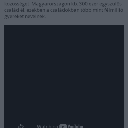
közösséget. Magyarországon kb. 300 ezer egyszülős
család él, ezekben a családokban több mint félmillió
gyereket nevelnek.