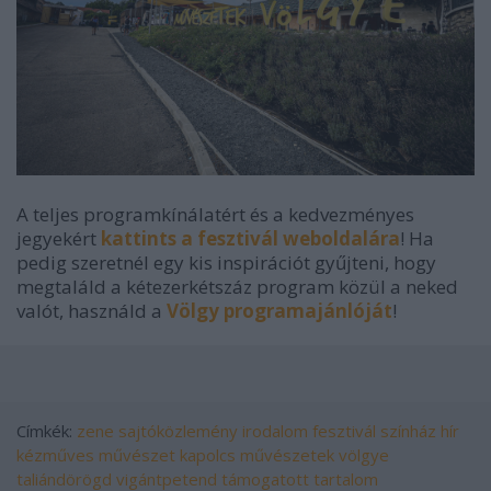
A teljes programkínálatért és a kedvezményes
jegyekért
kattints a fesztivál weboldalára
! Ha
pedig szeretnél egy kis inspirációt gyűjteni, hogy
megtaláld a kétezerkétszáz program közül a neked
valót, használd a
Völgy programajánlóját
!
Címkék:
zene
sajtóközlemény
irodalom
fesztivál
színház
hír
kézműves
művészet
kapolcs
művészetek völgye
taliándörögd
vigántpetend
támogatott tartalom