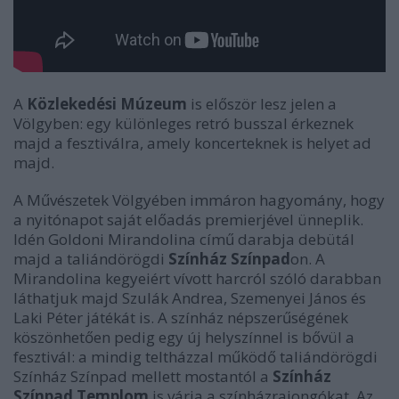
A
Közlekedési Múzeum
is először lesz jelen a
Völgyben: egy különleges retró busszal érkeznek
majd a fesztiválra, amely koncerteknek is helyet ad
majd.
A Művészetek Völgyében immáron hagyomány, hogy
a nyitónapot saját előadás premierjével ünneplik.
Idén Goldoni Mirandolina című darabja debütál
majd a taliándörögdi
Színház Színpad
on. A
Mirandolina kegyeiért vívott harcról szóló darabban
láthatjuk majd Szulák Andrea, Szemenyei János és
Laki Péter játékát is. A színház népszerűségének
köszönhetően pedig egy új helyszínnel is bővül a
fesztivál: a mindig teltházzal működő taliándörögdi
Színház Színpad mellett mostantól a
Színház
Színpad Templom
is várja a színházrajongókat. Az