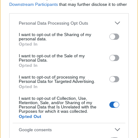
Downstream Participants
that may further disclose it to other
third parties.
Please note that this website/app uses one or more Google
Personal Data Processing Opt Outs
services and may gather and store information including but
not limited to your visit or usage behaviour. You may click to
I want to opt-out of the Sharing of my
personal data.
grant or deny consent to Google and its third-party tags to
Fűzőcskés répa a gyerekeknek
Opted In
use your data for below specified purposes in below Google
Ha már doboz és répa, a gyerekeknek is jusson
consent section.
I want to opt-out of the Sale of my
Personal Data.
feladat!
A fűzős játékok nemcsak a finommotorikát
Opted In
és a koordinációt fejlesztik, hanem a kreativitást is,
hiszen a gyermekre van bízva a minta létrehozása.
I want to opt-out of processing my
Ha nálatok éppen ez a sláger, ezt a répát örömmel
Personal Data for Targeted Advertising.
Opted In
elkészítik kis segédeitek akár egyedül is. Mi fonal
helyett a farsangi krepp maradékát használtuk fel a
I want to opt-out of Collection, Use,
zöldjéhez, ebben az esetben az átbújtatáskor jól
Retention, Sale, and/or Sharing of my
Personal Data that Is Unrelated with the
jöhet egy kis segítség, mert a papír könnyen
Purposes for which it was collected.
elszakad. "Tűt" akár úgyis készíthettek, hogy a
Opted Out
fonalvéget egy pici ragasztószalaggal
körbetekeritek.
Google consents