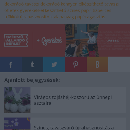
dekoráció
tavaszi dekoráció
könnyen elkészíthető
tavaszi
ötletek
gyerekekkel készíthető
színes papír
tízperces
trükkök
újrahasznosított alapanyag
papírragasztás
Ajánlott bejegyzések:
Virágos tojáshéj-koszorú az ünnepi
asztalra
Színes, tavaszváró újrahasznosítás a