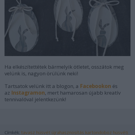
Ha elkészítettétek bármelyik ötletet, osszátok meg
velünk is, nagyon örülünk neki!
Tartsatok velünk itt a blogon, a
Facebookon
és
az
Instagramon
, mert hamarosan újabb kreatív
tennivalóval jelentkezünk!
Címkék:
tavasz
húsvét
újrahasznosítás
kartondoboz
húsvéti