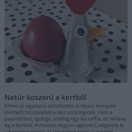
Natúr koszorú a kertből
Ehhez az egyszerű ajtódíszhez is olyan, könnyen
elérhető hozzávalókra lesz szükségetek, mint a
papírdoboz, spárga, esetleg egy kis raffia, és néhány
ág a kertből. A feladat nagyon egyszerű, vágjátok ki
a háromszögeket, és tekerjétek körbe a zsinórt!