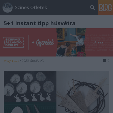
Színes Ötletek
5+1 instant tipp húsvétra
andy_cube
•
2023. április 07.
0