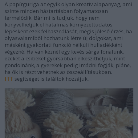
A papírguriga az egyik olyan kreatív alapanyag, ami
szinte minden háztartásban folyamatosan
termelődik. Bár mi is tudjuk, hogy nem
könyvelhetjük el hatalmas környezettudatos
lépésként ezek felhasználását, mégis jóleső érzés, ha
olyasvalamiből hozhatunk létre új dolgokat, ami
másként gyakorlati funkció nélküli hulladékként
végezné. Ha van kéznél egy kevés sárga fonalunk,
ezeket a csibéket gyorsabban elkészíthetjük, mint
gondolnánk, a gyerekek pedig imádni fogják, pláne,
ha ők is részt vehetnek az összeállításukban.
ITT
segítséget is találtok hozzájuk.