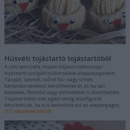
Húsvéti tojástartó tojástartóból
A cím nem tréfa, hiszen teljesen hétköznapi
tojástartó szolgált tyúkocskánk alapanyagaként.
Taraját, szemét, csőrét filc- vagy színes
kartondarabokból készíthetitek el, és ha van
kedvetek, filctollal vagy vízfestékkel is díszíthetitek.
Tojástartóból már egész sereg állatfigurát
készítettünk, ha ti is kedvelitek ezt az alapanyagot,
ITT nézzetek körül!