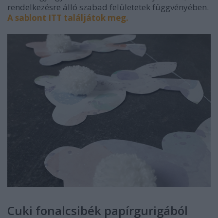
rendelkezésre álló szabad felületetek függvényében.
A sablont ITT találjátok meg.
Cuki fonalcsibék papírgurigából