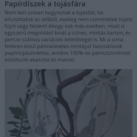
Papírdíszek a tojásfára
Nem kell üresen hagynotok a tojásfát, ha
kifutottatok az időből, esetleg nem szeretnétek tojást
fújni vagy festeni! Ahogy sok más esetben, most is
egyszerű megoldást kínál a színes, mintás karton, és
persze számos variációs lehetőséget is. Mi a sima
fehéren kívül pálmaleveles mintájút használtunk
papírtojásainkhoz, amikre 100%-os pamutzsinórból
kötöttünk akasztót és masnit.