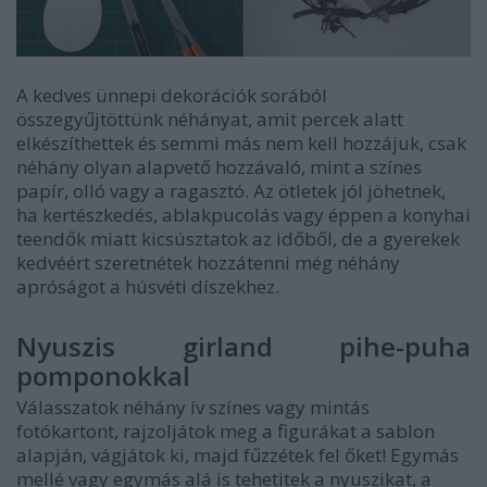
A kedves ünnepi dekorációk sorából
összegyűjtöttünk néhányat, amit percek alatt
elkészíthettek és semmi más nem kell hozzájuk, csak
néhány olyan alapvető hozzávaló, mint a színes
papír, olló vagy a ragasztó. Az ötletek jól jöhetnek,
ha kertészkedés, ablakpucolás vagy éppen a konyhai
teendők miatt kicsúsztatok az időből, de a gyerekek
kedvéért szeretnétek hozzátenni még néhány
apróságot a húsvéti díszekhez.
Nyuszis girland pihe-puha
pomponokkal
Válasszatok néhány ív színes vagy mintás
fotókartont, rajzoljátok meg a figurákat a sablon
alapján, vágjátok ki, majd fűzzétek fel őket! Egymás
mellé vagy egymás alá is tehetitek a nyuszikat, a