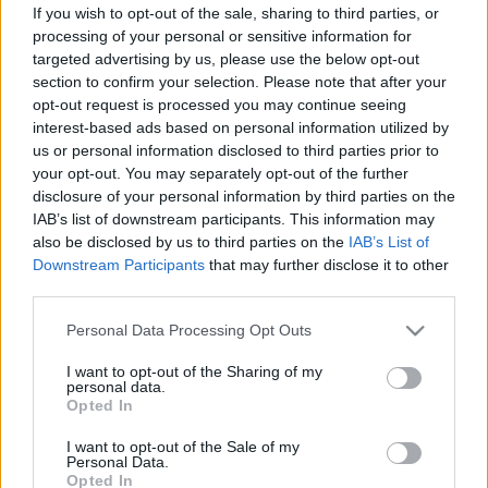
If you wish to opt-out of the sale, sharing to third parties, or
szórakoztatná a közönségét. Tizedik stúdióalbuma,
processing of your personal or sensitive information for
a föld elem által ihletett Fossora szeptember 30-án
targeted advertising by us, please use the below opt-out
jelent meg, a kísérletező kedvű énekesnő pedig ezen
section to confirm your selection. Please note that after your
sem hazudtolta meg korábbi önmagát: ezúttal
opt-out request is processed you may continue seeing
elektronikus zenei hatásokat ötvöz formabontó,
interest-based ads based on personal information utilized by
egyszerre olykor hat basszusklarinétot is csatasorba
us or personal information disclosed to third parties prior to
állító komolyzenei hangszerelésekkel. Biztosan nem
your opt-out. You may separately opt-out of the further
való mindenkinek, ugyanakkor elvitathatatlan, hogy
disclosure of your personal information by third parties on the
ha valaki, hát ő biztosan mindig a saját szabályai
IAB’s list of downstream participants. This information may
szerint játszik.
also be disclosed by us to third parties on the
IAB’s List of
Downstream Participants
that may further disclose it to other
third parties.
Please note that this website/app uses one or more Google
Personal Data Processing Opt Outs
services and may gather and store information including but
not limited to your visit or usage behaviour. You may click to
I want to opt-out of the Sharing of my
personal data.
grant or deny consent to Google and its third-party tags to
Opted In
use your data for below specified purposes in below Google
consent section.
I want to opt-out of the Sale of my
Personal Data.
Opted In