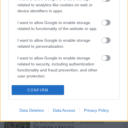
related to analytics like cookies on web or
device identifiers in apps.
Ajánlott bejegyzések:
I want to allow Google to enable storage
10 nap, 140 ezer látogató, 40 helyszín,
related to functionality of the website or app.
4300 program – Véget ért a 35.
Művészetek Völgye
I want to allow Google to enable storage
related to personalization.
I want to allow Google to enable storage
5 könnyű és ingyenes nyári
related to security, including authentication
horgolásminta kezdőknek
functionality and fraud prevention, and other
user protection.
Maszatmentes kifestők, úti
foglalkoztatók, színezhető
CONFIRM
fantáziaállatkák – Kreatív eszközök és
játékok a Crayolától, indulástól
megérkezésig
Data Deletion
Data Access
Privacy Policy
Az alkotás kulisszái – Múzeumok
Éjszakája a Képzőn