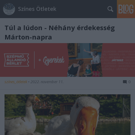
Színes Ötletek
Túl a lúdon - Néhány érdekesség
Márton-napra
színes_ötletek
•
2022. november 11.
0