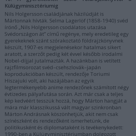
Külügyminisztériumig
Nils Holgersson családjának házilúdját is
Mártonnak hívták. Selma Lagerlöf (1858-1940) svéd
írónő „Nils Holgersson csodálatos utazása
Svédországon át” című regénye, mely eredetileg egy
gyerekeknek szánt szórakoztató földrajzkönyvnek
készült, 1907-es megjelenésekor hatalmas sikert
aratott, a szerzőt pedig két évvel később irodalmi
Nobel-díjjal jutalmazták. A hazánkban is vetített
rajzfilmsorozat svéd–csehszlovák–japán
koprodukcióban készült, rendezője Toriumi
Hiszajuki volt, aki hazájában az egyik
legtermékenyebb anime rendezőnek számított négy
évtizedes pályafutása során. Azt már csak a teljes
kép kedvéért tesszük hozzá, hogy Márton hangját a
mára már klasszikussá vált magyar szinkronban
Márton Andrásnak köszönhetjük, akit nem csak
színészként és rendezőként ismerhetünk, de
politikusként és diplomataként is tevékenykedett:
1990-ben a Külügyminisztériumban dolgozott