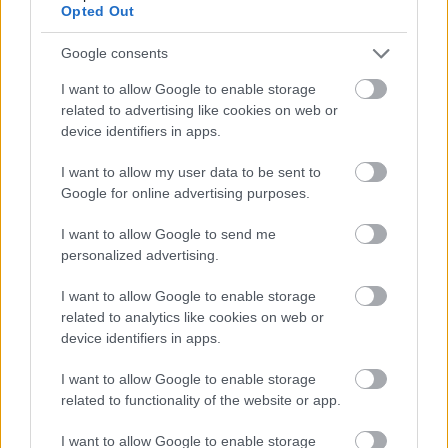
Opted Out
Google consents
I want to allow Google to enable storage
related to advertising like cookies on web or
device identifiers in apps.
I want to allow my user data to be sent to
Google for online advertising purposes.
Forrás: Pixabay
I want to allow Google to send me
personalized advertising.
8. Mit mond a csont?
A sült liba mellcsontjából az időjárásra jósoltak: ha
I want to allow Google to enable storage
a csont barna és rövid, akkor sáros lesz a tél, ha
related to analytics like cookies on web or
hosszú és fehér, akkor havas. Az aznapi időjárásnak
device identifiers in apps.
viszont az ellenkezője várható.
I want to allow Google to enable storage
related to functionality of the website or app.
9. Jártál már Libában?
Az Ausztriához tartozó Burgenland tartományban, a
I want to allow Google to enable storage