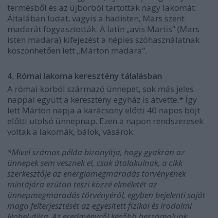
termésből és az újborból tartottak nagy lakomát.
Általában ludat, vagyis a hadisten, Mars szent
madarát fogyasztották. A latin „avis Martis” (Mars
isten madara) kifejezést a népies szóhasználatnak
köszönhetően lett „Márton madara”.
4. Római lakoma keresztény tálalásban
A római korból származó ünnepet, sok más jeles
nappal együtt a keresztény egyház is átvette.* Így
lett Márton napja a karácsony előtti 40 napos böjt
előtti utolsó ünnepnap. Ezen a napon rendszeresek
voltak a lakomák, bálok, vásárok.
*Mivel számos példa bizonyítja, hogy gyakran az
ünnepek sem vesznek el, csak átalakulnak, a cikk
szerkesztője az energiamegmaradás törvényének
mintájára ezúton teszi közzé elméletét az
ünnepmegmaradás törvényéről, egyben bejelenti saját
maga felterjesztését az egyesített fizikai és irodalmi
Nobel-díjra. Az eredményről később beszámolunk.