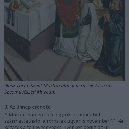
Illusztráció: Szent Márton albengai miséje / Forrás:
Szépművészeti Múzeum
3. Az ünnep eredete
A Márton-nap eredete egy ókori ünnepből
származtatható, a rómaiak ugyanis november 11.-én
kezdték a téli évnegyedet, ilyenkor pedig az új