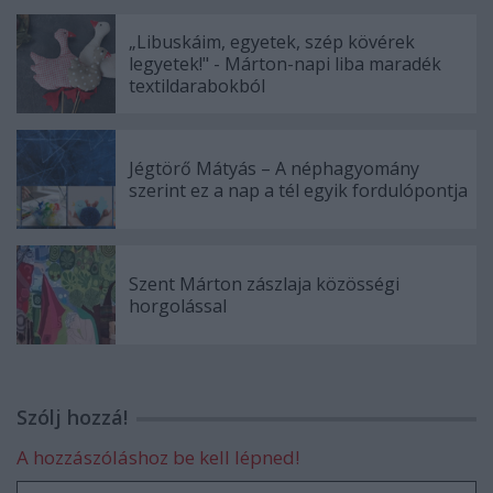
„Libuskáim, egyetek, szép kövérek
legyetek!" - Márton-napi liba maradék
textildarabokból
Jégtörő Mátyás – A néphagyomány
szerint ez a nap a tél egyik fordulópontja
Szent Márton zászlaja közösségi
horgolással
Szólj hozzá!
A hozzászóláshoz be kell lépned!