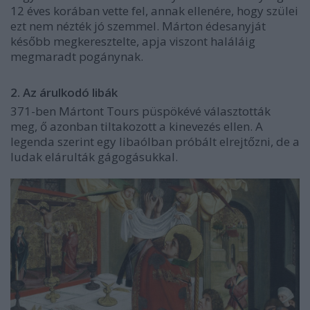
12 éves korában vette fel, annak ellenére, hogy szülei
ezt nem nézték jó szemmel. Márton édesanyját
később megkeresztelte, apja viszont haláláig
megmaradt pogánynak.
2. Az árulkodó libák
371-ben Mártont Tours püspökévé választották
meg, ő azonban tiltakozott a kinevezés ellen. A
legenda szerint egy libaólban próbált elrejtőzni, de a
ludak elárulták gágogásukkal.