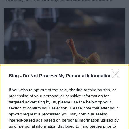
Blog -
Do Not Process My Personal Information
If you wish to opt-out of the sale, sharing to third parties, or
processing of your personal or sensitive information for
Forrás:
Shutterstock
targeted advertising by us, please use the below opt-out
section to confirm your selection. Please note that after your
opt-out request is processed you may continue seeing
5. A név
interest-based ads based on personal information utilized by
A Márton férfinév szintén római eredetű, a latin
us or personal information disclosed to third parties prior to