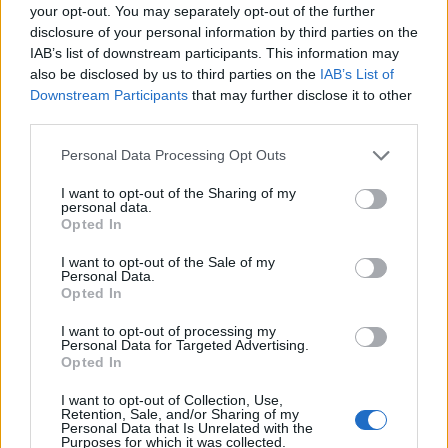
Martinus név rövidült, magyar alakja. Jelentése
your opt-out. You may separately opt-out of the further
Marshoz tartozó, harcos / hadakozó.
disclosure of your personal information by third parties on the
IAB’s list of downstream participants. This information may
also be disclosed by us to third parties on the
IAB’s List of
6. A pohár
Downstream Participants
that may further disclose it to other
Márton poharának nevezik, amikor a vendégek a
third parties.
novemberre kiforrott újborral koccintanak a Márton-
Please note that this website/app uses one or more Google
napi lúdvacsora után.
Personal Data Processing Opt Outs
services and may gather and store information including but
not limited to your visit or usage behaviour. You may click to
I want to opt-out of the Sharing of my
7. Felmenők
personal data.
grant or deny consent to Google and its third-party tags to
Opted In
A házilúd egyike az ember által legkorábban
use your data for below specified purposes in below Google
háziasított állatoknak. Az európai fajtákat a nyári
consent section.
I want to opt-out of the Sale of my
lúd, az ázsiaiakat és amerikaiakat a bütykös lúd
Personal Data.
Opted In
háziasításával hozták létre.
I want to opt-out of processing my
Personal Data for Targeted Advertising.
Opted In
I want to opt-out of Collection, Use,
Retention, Sale, and/or Sharing of my
Personal Data that Is Unrelated with the
Purposes for which it was collected.