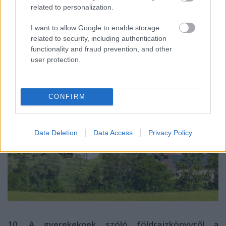
magyar határtól mindössze pár kilométerre
related to personalization.
található
Liba
, egy alig több mint ezer főnyi
lakossággal rendelkező mezőváros.
I want to allow Google to enable storage
related to security, including authentication
functionality and fraud prevention, and other
user protection.
CONFIRM
Data Deletion
Data Access
Privacy Policy
10. A gyerekeknek szóló földrajzkönyvtől a