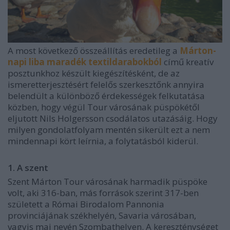
A most következő összeállítás eredetileg a
Márton-
napi liba maradék textildarabokból
című kreatív
posztunkhoz készült kiegészítésként, de az
ismeretterjesztésért felelős szerkesztőnk annyira
belendült a különböző érdekességek felkutatása
közben, hogy végül Tour városának püspökétől
eljutott Nils Holgersson csodálatos utazásáig. Hogy
milyen gondolatfolyam mentén sikerült ezt a nem
mindennapi kört leírnia, a folytatásból kiderül.
1. A szent
Szent Márton Tour városának harmadik püspöke
volt, aki 316-ban, más források szerint 317-ben
született a Római Birodalom Pannonia
provinciájának székhelyén, Savaria városában,
vagyis mai nevén Szombathelyen. A kereszténységet