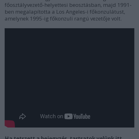
főosztályvezető-helyettesi beosztásban, majd 1991-
ben megalapította a Los Angeles-i főkonzulátust,
amelynek 1995-ig főkonzuli rangú vezetője volt.
Ha tetszett a bejegyzés, tartsatok velünk itt,