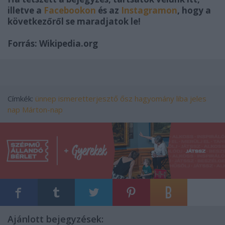
illetve a
Facebookon
és az
Instagramon
, hogy a
következőről se maradjatok le!
Forrás: Wikipedia.org
Címkék:
ünnep
ismeretterjesztő
ősz
hagyomány
liba
jeles
nap
Márton-nap
Ajánlott bejegyzések: