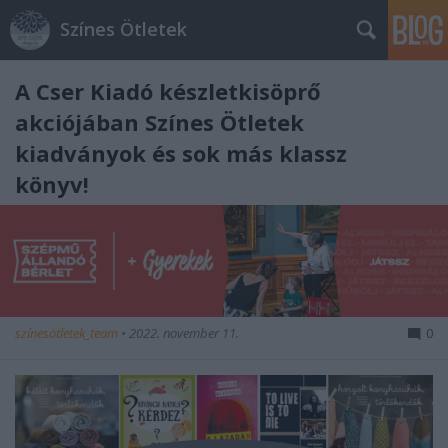
Színes Ötletek
A Cser Kiadó készletkisöprő
akciójában Színes Ötletek
kiadványok és sok más klassz
könyv!
színesötletek_team
•
2022. november 11.
0