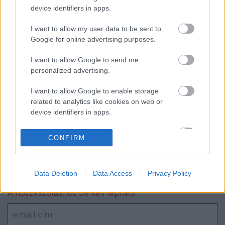
Szórakoztató nyári tevékenységek
device identifiers in apps.
gyerekeknek - Tippek, receptek,
ötletbörze
I want to allow my user data to be sent to
Google for online advertising purposes.
Könyvvadászatra fel! - Ismét itt a Móra
I want to allow Google to send me
raktárvásár
personalized advertising.
I want to allow Google to enable storage
related to analytics like cookies on web or
A kreatív naplóírástól a játékos konyhai
device identifiers in apps.
kísérletekig - A Móra Kiadó programjai a
97. Ünnepi Könyvhétre
I want to allow Google to enable storage
CONFIRM
related to functionality of the website or app.
I want to allow Google to enable storage
Szólj hozzá!
Data Deletion
Data Access
Privacy Policy
related to personalization.
A hozzászóláshoz be kell lépned!
I want to allow Google to enable storage
related to security, including authentication
functionality and fraud prevention, and other