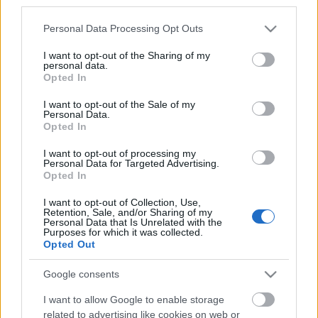
third parties.
Please note that this website/app uses one or more Google
Personal Data Processing Opt Outs
services and may gather and store information including but
not limited to your visit or usage behaviour. You may click to
I want to opt-out of the Sharing of my
Címkék:
ajánló
könyv
vásár
akció
könyvajánló
Cser Kiadó
personal data.
grant or deny consent to Google and its third-party tags to
Opted In
use your data for below specified purposes in below Google
consent section.
I want to opt-out of the Sale of my
Personal Data.
Opted In
Ajánlott bejegyzések:
I want to opt-out of processing my
Personal Data for Targeted Advertising.
Opted In
Február utolsó szombatján családi napra
vár a Móra Kiadó!
I want to opt-out of Collection, Use,
Retention, Sale, and/or Sharing of my
Personal Data that Is Unrelated with the
Purposes for which it was collected.
Opted Out
Karácsonyi könyvajánló izgalmas,
interaktív kiadványokkal
Google consents
I want to allow Google to enable storage
related to advertising like cookies on web or