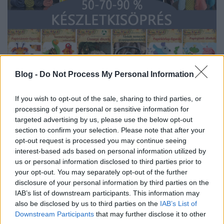
Blog -
Do Not Process My Personal Information
November 8 és 14 között tartja a
Cser Kiadó
If you wish to opt-out of the sale, sharing to third parties, or
szokásos
év végi készletkisöprő akcióját.
A
processing of your personal or sensitive information for
következő pár napban számos érdekes, izgalmas és
targeted advertising by us, please use the below opt-out
hasznos könyvet vásárolhattok akár 50–90%-os
section to confirm your selection. Please note that after your
kedvezménnyel. A kézimunkázástól kezdve a
opt-out request is processed you may continue seeing
portréfestésen át a nemezelésig sok-sok kreatív
interest-based ads based on personal information utilized by
témájú kiadvány - köztük blogunk névadója,
us or personal information disclosed to third parties prior to
a
Színes Ötletek sorozat
korábbi számai - között is
your opt-out. You may separately opt-out of the further
szemezgethettek, és azok is találhatnak maguknak
disclosure of your personal information by third parties on the
vagy családtagjaiknak olvasnivalót, akiket inkább az
IAB’s list of downstream participants. This information may
otthonfelújítás, a gasztronómia, vagy éppen az
also be disclosed by us to third parties on the
IAB’s List of
egészéges életmód érdekel. Siessetek, mert a készlet
Downstream Participants
that may further disclose it to other
véges és az akció pedig csak néhány napig tart!