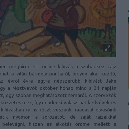
n meghirdetett online kihívás a szabadkézi rajz
het a világ bármely pontjáról, legyen akár kezdő,
 Az évről évre egyre népszerűbb kihívást Jake
hogy a résztvevők október hónap mind a 31 napján
tt, egy szóban meghatározott témáról. A szervezők
is közzétesznek, így mindenki választhat kedvének és
kihívásban mi is részt veszünk, ráadásul olvasóink
tik nyomon a sorozatot, de saját rajzaikkal
 belevágni, hiszen az alkotás öröme mellett a