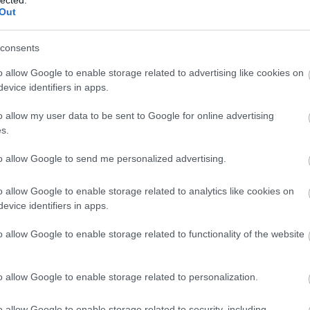
Out
consents
o allow Google to enable storage related to advertising like cookies on
evice identifiers in apps.
kat lazultak, hiszen míg eredetileg csak tintával,
o allow my user data to be sent to Google for online advertising
s.
 szervezők, ma már tulajdonképpen bármilyen technika
i sorozatunkban színes illusztrációkat láthattok majd,
to allow Google to send me personalized advertising.
észülnek, mivel ez az eszköz kiválóan alkalmas úgy a
bb felületek színezéséhez. Ha a klasszikus fekete-
o allow Google to enable storage related to analytics like cookies on
vessétek az
Inktober Facebookját
, ami remek
evice identifiers in apps.
o allow Google to enable storage related to functionality of the website
a kezdeményezésről, közvetlenül Jake Parkertől.
o allow Google to enable storage related to personalization.
o allow Google to enable storage related to security, including