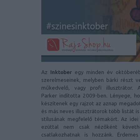
Az
Inktober
egy minden év októberébe
szerelmeseinek, melyben bárki részt ve
műkedvelő, vagy profi illusztrátor.
Parker indította 2009-ben. Lényege, 
készítenek egy rajzot az aznap megado
és más neves illusztrátorok több listát 
stílusának megfelelő témakört. Az idei 
ezúttal nem csak nézőként követhe
csatlakozhatnak is hozzánk. Érdemes