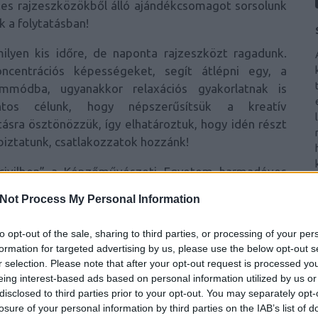
kes rajzeszközökből álló ajándékcsomagot sorsolunk
k a folytatásban!
ilyen kis időre, de naponta rajzeszközt ragadunk.
oncentrációs képességeket, segít átlépni egy, a
mmódba, ugyanakkor relaxációs gyakorlatnak is
ntos célunk, hogy népszerűsítsük a kreatív
tásra ösztönözzük, így elhatároztuk, hogy idén részt
 biztatunk, csatlakozzatok hozzánk!
 „civilben” a Képzőművészeti Egyetem harmadéves
tot, hogy minden nap új rajzzal jelentkezik az Inktober
Not Process My Personal Information
lcsszavakban meghatározott témáötleteit követve
an értelmezve azokat. A napi rajzok a kihívás végére
to opt-out of the sale, sharing to third parties, or processing of your per
örténetté állnak majd össze. A napi hívószavak
formation for targeted advertising by us, please use the below opt-out s
elsősorban a cselekményen lesz a hangsúly, de a
r selection. Please note that after your opt-out request is processed y
, illetve a kellemes, őszi hangulat egy állatokkal,
eing interest-based ads based on personal information utilized by us or
disclosed to third parties prior to your opt-out. You may separately opt-
ágban.
losure of your personal information by third parties on the IAB’s list of