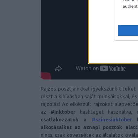
authenti
Rajzos posztjainkkal igyekszünk titeket
részt a kihívásban saját munkáitokkal, és
rajzolás! Az elkészült rajzokat alapvető
az
#inktober
hashtaget használva, d
csatlakozzatok a
#szinesinktober
k
alkotásaikat az aznapi posztok alatt
nincs, csak kövessétek az általatok kivála