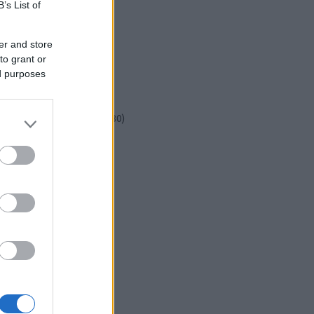
csináld magad
(
601
)
B’s List of
dekoráció
(
383
)
DIY
(
303
)
er and store
diy
(
383
)
to grant or
fenntarthatóság
(
71
)
ed purposes
festés
(
174
)
fesztivál
(
70
)
fonal
(
73
)
gyerekekkel készíthető
(
180
)
gyerekeknek
(
162
)
gyerekjáték
(
73
)
hír
(
72
)
hobbyművész
(
81
)
hulladékcsökkentés
(
113
)
húsvét
(
122
)
inspiráció
(
188
)
játék
(
145
)
jeles nap
(
77
)
karácsony
(
280
)
képzőművészet
(
79
)
kert
(
111
)
kézzel készült
(
142
)