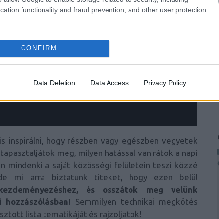
cation functionality and fraud prevention, and other user protection.
CONFIRM
Data Deletion
Data Access
Privacy Policy
 is inspirálni, hogy részben vagy egészben vegyetek
 tapasztaljátok meg, milyen hatással van rátok a napi
en mindenki a saját közösségi felületein teszi közzé
e mi arra biztatunk titeket, hogy ezen belül
ezdeményezéshez, és osszátok meg velünk
i hozzászólásban!
Semmilyen technikai megkötés
sztott lista tematikáját és rajzoljatok!