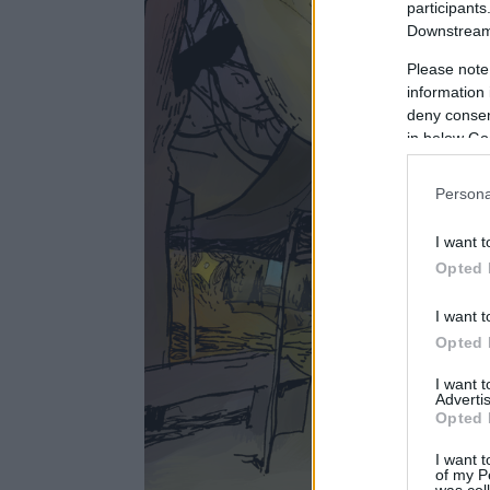
participants
Downstream 
Please note
information 
deny consent
in below Go
Persona
I want t
Opted 
I want t
Opted 
I want 
Advertis
Opted 
I want t
of my P
was col