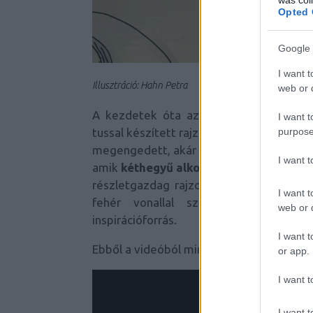
Opted 
Google 
I want t
Illusztráció:
Hahn Petra
web or d
A kezdetek óta az Inktober szabályai so
I want t
purpose
tussal készített rajzokkal fogadtak el a
megengedett, akár a digitális rajz is. A m
I want 
amik
kéthegyű alkoholos markerekkel
k
részletgazdag rajzoláshoz, mint a nagyo
I want t
fehér vonallal szimpatizáltok, kö
web or d
inspirációforrás.
I want t
Ebből a videóból mindent megtudhattok 
or app.
I want t
I want t