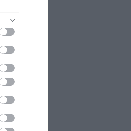
könyvajánló
(
91
)
lakásdekoráció
(
121
)
lakberendezés
(
93
)
művészet
(
74
)
nyár
(
72
)
nyereményjáték
(
136
)
ősz
(
146
)
otthon
(
72
)
pályázat
(
70
)
papír
(
138
)
pritt
(
98
)
programajánló
(
211
)
recycle
(
120
)
színes programok
(
187
)
támogatott tartalom
(
250
)
tavasz
(
125
)
tél
(
70
)
újrahasznosítás
(
260
)
zene
(
81
)
Címkefelhő