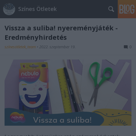
Színes Ötletek
Vissza a suliba! nyereményjáték -
Eredményhirdetés
színesötletek_team
•
2022. szeptember 19.
0