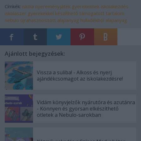
Címkék:
iskola
nyereményjáték
gyerekeknek
iskolakezdés
iskolaszer
gyerekekkel készíthető
támogatott tartalom
nebulo
újrahasznosított alapanyag
hulladékból alapanyag
Ajánlott bejegyzések:
Vissza a suliba! - Alkoss és nyerj
ajándékcsomagot az iskolakezdésre!
Vidám könyvjelzők nyárutóra és azutánra
- Könnyen és gyorsan elkészíthető
ötletek a Nebulo-sarokban