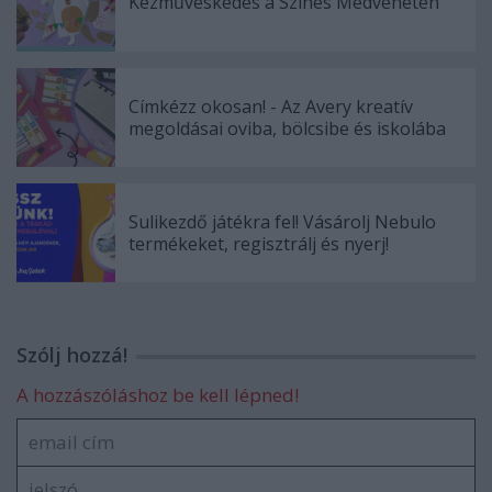
Kézműveskedés a Színes Medvehéten
Címkézz okosan! - Az Avery kreatív
megoldásai oviba, bölcsibe és iskolába
Sulikezdő játékra fel! Vásárolj Nebulo
termékeket, regisztrálj és nyerj!
Szólj hozzá!
A hozzászóláshoz be kell lépned!