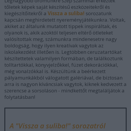
Legnagyobb örömünkre szép számmal érkeztek
tőletek képek saját készítésű eszközeitekről és
kiegészítőitekről a
Vissza a suliba!
sorozatunk
kapcsán meghirdetett nyereményjátékunkra. Voltak,
akiket az általunk mutatott tippek inspiráltak, és
olyanok is, akik azoktól teljesen eltérő ötleteket
valósítottak meg, számunkra mindenesetre nagy
boldogság, hogy ilyen kreatívak vagytok az
iskolakezdést illetően is. Legtöbben ceruzatartókat
készítettetek valamilyen formában, de találkoztunk
tolltartókkal, könyvjelzőkkel, füzet dekorációkkal,
még vonalzókkal is. Készültünk a beérkezett
pályamunkákból válogatott galériával, de biztosan
arra is nagyon kíváncsiak vagytok, kiknek kedvezett a
szerencse a sorsoláson - mindkettőt megtaláljátok a
folytatásban!
A "Vissza a suliba!" sorozatról