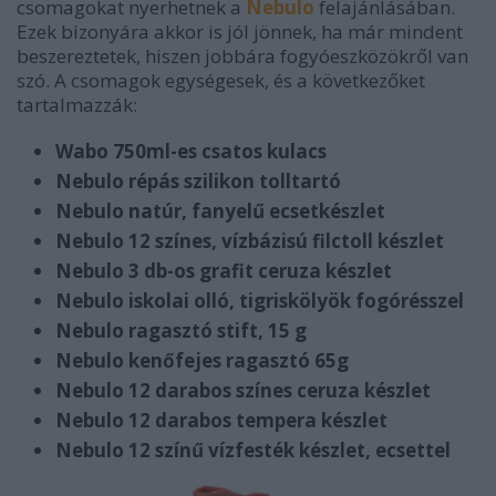
csomagokat nyerhetnek a
Nebulo
felajánlásában.
Ezek bizonyára akkor is jól jönnek, ha már mindent
beszereztetek, hiszen jobbára fogyóeszközökről van
szó. A csomagok egységesek, és a következőket
tartalmazzák:
Wabo 750ml-es csatos kulacs
Nebulo répás szilikon tolltartó
Nebulo natúr, fanyelű ecsetkészlet
Nebulo 12 színes, vízbázisú filctoll készlet
Nebulo 3 db-os grafit ceruza készlet
Nebulo iskolai olló, tigriskölyök fogórésszel
Nebulo ragasztó stift, 15 g
Nebulo kenőfejes ragasztó 65g
Nebulo 12 darabos színes ceruza készlet
Nebulo 12 darabos tempera készlet
Nebulo 12 színű vízfesték készlet, ecsettel