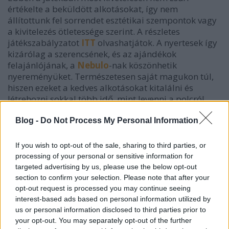
értékelte a beküldött alkotásokat, így nem
állítottunk fel sorrendet esztétikai szempontok vagy
a kivitelezés ötletessége szerint. A részletes
játékszabályzatot
ITT
olvashatjátok. A nyertesek így
kizárólag a szerencsének, és az ajándékok
felajánlójának, a
Nebulo
-nak köszönhetik
nyereményüket. Természetesen saját magukon túl,
hiszen ezeket a kedves alkotásokat kitalálni és
létrehozni sokkal több idő, mint levenni a polcról,
mégis rászántátok az időt és az energiát az
elkészítésükre, ezért pedig minden résztvevőnek
Blog -
Do Not Process My Personal Information
szívből gratulálunk!
If you wish to opt-out of the sale, sharing to third parties, or
És most eláruljuk végre, ki az az öt szerencsés,
processing of your personal or sensitive information for
akinek hamarosan küldünk egy-egy tartalmas
targeted advertising by us, please use the below opt-out
ajándékcsomagot!
section to confirm your selection. Please note that after your
opt-out request is processed you may continue seeing
Balláné Tóth Katalin
7 éves kisfia ceruzatartójával
interest-based ads based on personal information utilized by
pályázott.
us or personal information disclosed to third parties prior to
your opt-out. You may separately opt-out of the further