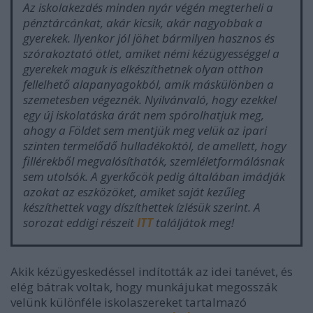
Az iskolakezdés minden nyár végén megterheli a
pénztárcánkat, akár kicsik, akár nagyobbak a
gyerekek. llyenkor jól jöhet bármilyen hasznos és
szórakoztató ötlet, amiket némi kézügyességgel a
gyerekek maguk is elkészíthetnek olyan otthon
fellelhető alapanyagokból, amik máskülönben a
szemetesben végeznék. Nyilvánvaló, hogy ezekkel
egy új iskolatáska árát nem spórolhatjuk meg,
ahogy a Földet sem mentjük meg velük az ipari
szinten termelődő hulladékoktól, de amellett, hogy
fillérekből megvalósíthatók, szemléletformálásnak
sem utolsók. A gyerkőcök pedig általában imádják
azokat az eszközöket, amiket saját kezűleg
készíthettek vagy díszíthettek ízlésük szerint. A
sorozat eddigi részeit
ITT
találjátok meg!
Akik kézügyeskedéssel indították az idei tanévet, és
elég bátrak voltak, hogy munkájukat megosszák
velünk különféle iskolaszereket tartalmazó