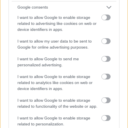
Google consents
I want to allow Google to enable storage
related to advertising like cookies on web or
device identifiers in apps.
I want to allow my user data to be sent to
Google for online advertising purposes.
I want to allow Google to send me
personalized advertising.
I want to allow Google to enable storage
related to analytics like cookies on web or
Korenkó Magdolna
kislánya, Viktória egészen
device identifiers in apps.
sokféle hasznos holmival várta az iskolát. Készített
origami és jégkrémpálcikás írószertartókat,
I want to allow Google to enable storage
könyvjelzőket, és egy cuki cicás vonalzót is.
related to functionality of the website or app.
I want to allow Google to enable storage
related to personalization.