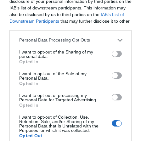
disclosure of your personal information by third parties on the
IAB’s list of downstream participants. This information may
also be disclosed by us to third parties on the
IAB’s List of
Downstream Participants
that may further disclose it to other
third parties.
Please note that this website/app uses one or more Google
Personal Data Processing Opt Outs
services and may gather and store information including but
not limited to your visit or usage behaviour. You may click to
I want to opt-out of the Sharing of my
personal data.
grant or deny consent to Google and its third-party tags to
Opted In
use your data for below specified purposes in below Google
consent section.
I want to opt-out of the Sale of my
Personal Data.
Opted In
I want to opt-out of processing my
Personal Data for Targeted Advertising.
Opted In
Berkesné Kovács Anett
kislánya könyvjelzőt és
ceruzatartót is készített.
I want to opt-out of Collection, Use,
Retention, Sale, and/or Sharing of my
Personal Data that Is Unrelated with the
Purposes for which it was collected.
Opted Out