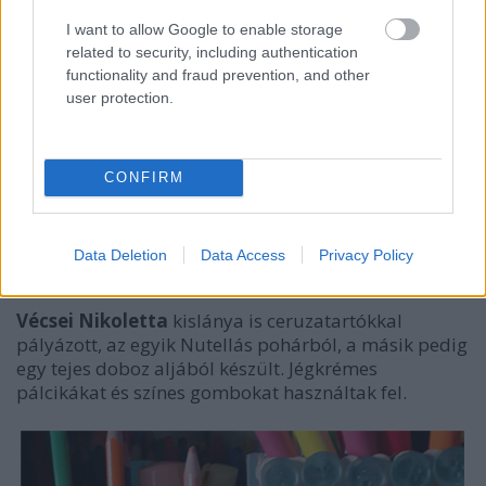
I want to allow Google to enable storage
related to security, including authentication
functionality and fraud prevention, and other
user protection.
CONFIRM
Data Deletion
Data Access
Privacy Policy
Vécsei Nikoletta
kislánya is ceruzatartókkal
pályázott, az egyik Nutellás pohárból, a másik pedig
egy tejes doboz aljából készült. Jégkrémes
pálcikákat és színes gombokat használtak fel.