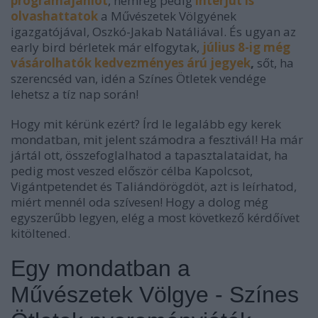
programajánlót
, nemrég pedig
interjút is
olvashattatok
a Művészetek Völgyének
igazgatójával, Oszkó-Jakab Natáliával. És ugyan az
early bird bérletek már elfogytak,
július 8-ig még
vásárolhatók kedvezményes árú jegyek
,
sőt, ha
szerencséd van, idén a Színes Ötletek vendége
lehetsz a tíz nap során!
Hogy mit kérünk ezért? Írd le legalább egy kerek
mondatban, mit jelent számodra a fesztivál! Ha már
jártál ott, összefoglalhatod a tapasztalataidat, ha
pedig most veszed először célba Kapolcsot,
Vigántpetendet és Taliándörögdöt, azt is leírhatod,
miért mennél oda szívesen! Hogy a dolog még
egyszerűbb legyen, elég a most következő kérdőívet
kitöltened.