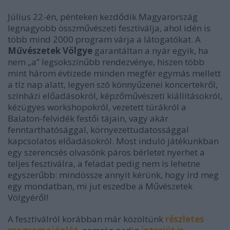
Július 22-én, pénteken kezdődik Magyarország
legnagyobb összművészeti fesztiválja, ahol idén is
több mind 2000 program várja a látogatókat. A
Művészetek Völgye
garantáltan a nyár egyik, ha
nem „a” legsokszínűbb rendezvénye, hiszen több
mint három évtizede minden megfér egymás mellett
a tíz nap alatt, legyen szó könnyűzenei koncertekről,
színházi előadásokról, képzőművészeti kiállításokról,
kézügyes workshopokról, vezetett túrákról a
Balaton-felvidék festői tájain, vagy akár
fenntarthatósággal, környezettudatossággal
kapcsolatos előadásokról. Most induló játékunkban
egy szerencsés olvasónk páros bérletet nyerhet a
teljes fesztiválra, a feladat pedig nem is lehetne
egyszerűbb: mindössze annyit kérünk, hogy írd meg
egy mondatban, mi jut eszedbe a Művészetek
Völgyéről!
A fesztiválról korábban már közöltünk
részletes