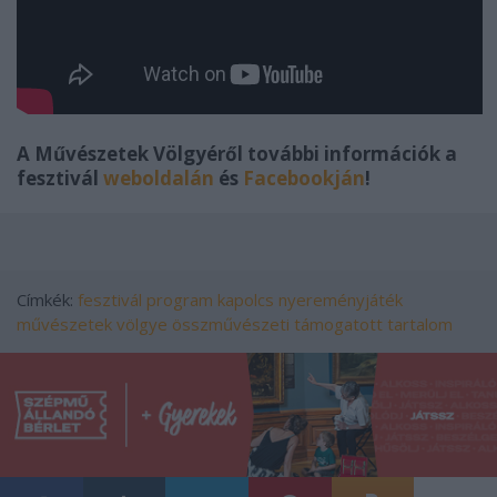
A Művészetek Völgyéről további információk a
fesztivál
weboldalán
és
Facebookján
!
Címkék:
fesztivál
program
kapolcs
nyereményjáték
művészetek völgye
összművészeti
támogatott tartalom