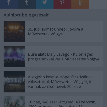
Ajánlott bejegyzések:
35. jubileumát ünnepli jövőre a
Művészetek Völgye
Búra alatt Mély Levegő - Különleges
programokkal vár a Művészetek Völgye
A legjobb kelet-európai fesztiválnak
választották Művészetek Völgyét, itt
vannak az első nevek 2025-re
10 nap, 140 ezer látogató, 40 helyszín,
4300 program – Véget ért a 35.