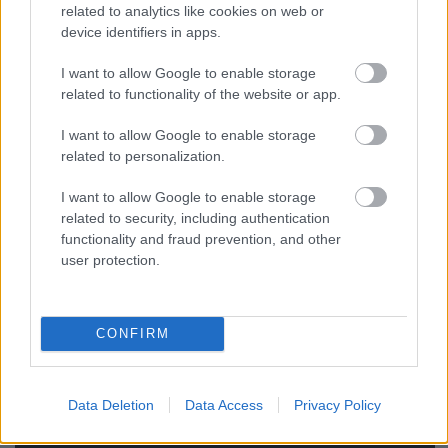
related to analytics like cookies on web or
device identifiers in apps.
Nem kötelező, de megköszönjük, ha segítesz nekünk
a nyereményjáték és a rendezvény promóciójában,
I want to allow Google to enable storage
és megosztod ezt a cikket Facebook-idővonaladon,
related to functionality of the website or app.
vagy ajánlod kommentben a játékot ismerőseidnek!
Jelentkezési határidő: 2022. július 15., péntek
I want to allow Google to enable storage
éjfél.
Sorsolás: másnap, azaz július 16-én,
related to personalization.
szombaton. A nyertest még aznap e-mailben
értesítjük. Kíváncsian várjuk válaszaitokat!
I want to allow Google to enable storage
related to security, including authentication
functionality and fraud prevention, and other
user protection.
CONFIRM
Data Deletion
Data Access
Privacy Policy