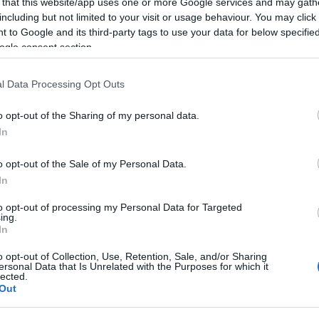
 that this website/app uses one or more Google services and may gath
including but not limited to your visit or usage behaviour. You may click 
 to Google and its third-party tags to use your data for below specifi
ogle consent section.
l Data Processing Opt Outs
o opt-out of the Sharing of my personal data.
In
o opt-out of the Sale of my Personal Data.
In
to opt-out of processing my Personal Data for Targeted
ing.
0
In
o opt-out of Collection, Use, Retention, Sale, and/or Sharing
TT BEJEGYZÉSEK:
ersonal Data that Is Unrelated with the Purposes for which it
lected.
Out