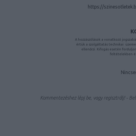
https://szinesotletek
K
A hozzászólások a
vonatkozó jogszabá
értük a
szolgáltatás technikai
üzemelt
ellenőrzi. Kifogás esetén fordulj
feltételekben
é
Nincse
Kommentezéshez
lépj be
, vagy
regisztrálj
! ‐
Bel