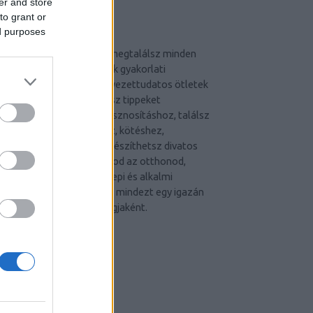
er and store
to grant or
SZÍNES ÖTLETEK
ed purposes
A Színes Ötletek blogon megtalálsz minden
kreatív technikát, hozzájuk gyakorlati
tudnivalókat, DIY és környezettudatos ötletek
egész arzenálját. Kaphatsz tippeket
lakberendezéshez, újrahasznosításhoz, találsz
mintákat gyöngyfűzéshez, kötéshez,
horgoláshoz, varráshoz, készíthetsz divatos
kiegészítőket, dekorálhatod az otthonod,
szépítheted a kerted, ünnepi és alkalmi
dekorációkat készíthetsz, mindezt egy igazán
jó hangulatú közösség tagjaként.
CÍMKÉK
advent
(
144
)
akzo nobel
(
74
)
art export
(
82
)