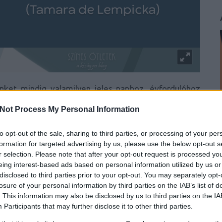
nket mindig valamilyen jeles naphoz, évfordulóhoz
ztjuk ki. Ennek mentén mára Tamara de Lempicka, a
Not Process My Personal Information
szavait választottuk, aki ezen a napon látta meg a
család tagjából vált nincstelen menekültté, majd a
to opt-out of the sale, sharing to third parties, or processing of your per
ortréfestőjévé, és a bohém párizsi élet egyik
formation for targeted advertising by us, please use the below opt-out s
eiért számos hollywoodi csillag rajong napjainkban
r selection. Please note that after your opt-out request is processed y
ötvözéséből született művei szinte kivétel nélkül
eing interest-based ads based on personal information utilized by us or
zati összegekért cserélnek gazdát. A folytatásban
disclosed to third parties prior to your opt-out. You may separately opt-
losure of your personal information by third parties on the IAB’s list of
tok!
. This information may also be disclosed by us to third parties on the
IA
Participants
that may further disclose it to other third parties.