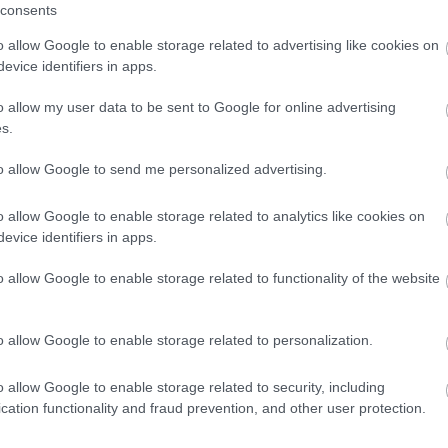
consents
o allow Google to enable storage related to advertising like cookies on
evice identifiers in apps.
o allow my user data to be sent to Google for online advertising
ldi paradicsom vágyától
s.
árizsi Petit Palais-ig -
iállítások 2026-ban a
to allow Google to send me personalized advertising.
művészeti Múzeumban
s tagintézményeiben
o allow Google to enable storage related to analytics like cookies on
evice identifiers in apps.
o allow Google to enable storage related to functionality of the website
o allow Google to enable storage related to personalization.
o allow Google to enable storage related to security, including
cation functionality and fraud prevention, and other user protection.