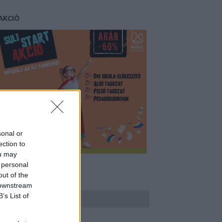
AKCIÓ
sonal or
ection to
ou may
 personal
out of the
KERESÉS
 downstream
B’s List of