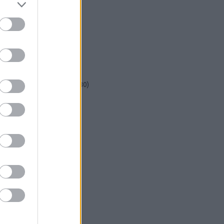
csináld magad
(
601
)
dekoráció
(
383
)
DIY
(
303
)
diy
(
383
)
fenntarthatóság
(
71
)
festés
(
174
)
fesztivál
(
70
)
fonal
(
73
)
gyerekekkel készíthető
(
180
)
gyerekeknek
(
162
)
gyerekjáték
(
73
)
hír
(
72
)
hobbyművész
(
81
)
hulladékcsökkentés
(
113
)
húsvét
(
122
)
inspiráció
(
188
)
játék
(
145
)
jeles nap
(
77
)
karácsony
(
280
)
képzőművészet
(
79
)
kert
(
111
)
kézzel készült
(
142
)