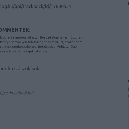
.blog.hu/api/trackback/id/17830551
OMMENTEK:
lyok
értelmében felhasználói tartalomnak minősülnek,
etője semmilyen felelősséget nem vállal, azokat nem
on a blog szerkesztőjéhez. Részletek a
Felhasználási
s az
adatvédelmi tájékoztatóban
.
nek hozzászólások.
épés Facebookkal