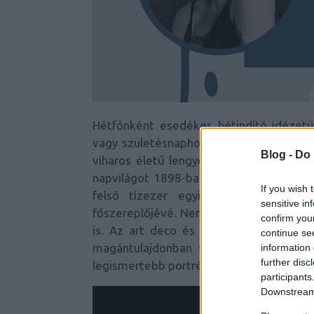
Hétfőnként esedékes hétindító idézetü
vagy születésnaphoz kapcsolódva válas
Blog -
Do 
viharos életű lengyel emigráns festőnő 
napvilágot 1898-ban. Gazdag és előkelő 
If you wish 
felső tízezer egyik legkedveltebb p
sensitive in
főszereplőjévé. Nem mindennapi festmény
confirm you
is. Az art deco és a kubizmus különös 
continue se
magántulajdonban vannak, és csillagás
information 
further disc
legismertebb portréi között lapozgathat
participants
Downstream 