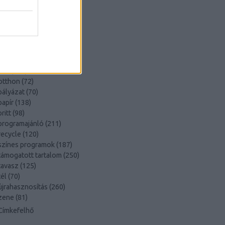
könyvajánló
(
91
)
lakásdekoráció
(
121
)
lakberendezés
(
93
)
művészet
(
74
)
nyár
(
72
)
nyereményjáték
(
136
)
ősz
(
146
)
otthon
(
72
)
pályázat
(
70
)
papír
(
138
)
pritt
(
98
)
programajánló
(
211
)
recycle
(
120
)
színes programok
(
187
)
támogatott tartalom
(
250
)
tavasz
(
125
)
tél
(
70
)
újrahasznosítás
(
260
)
zene
(
81
)
Címkefelhő