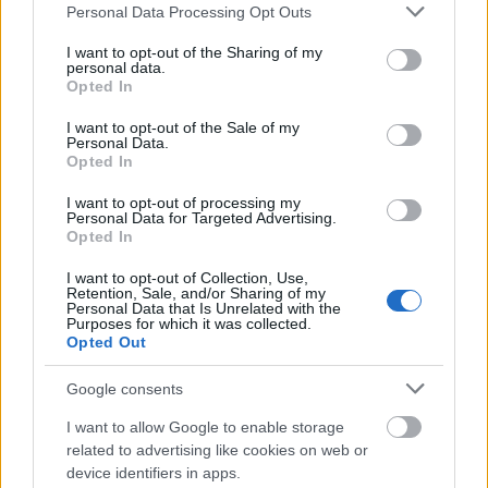
Please note that this website/app uses one or more Google
Personal Data Processing Opt Outs
services and may gather and store information including but
not limited to your visit or usage behaviour. You may click to
I want to opt-out of the Sharing of my
personal data.
grant or deny consent to Google and its third-party tags to
Opted In
use your data for below specified purposes in below Google
consent section.
I want to opt-out of the Sale of my
Personal Data.
Opted In
I want to opt-out of processing my
Personal Data for Targeted Advertising.
Opted In
I want to opt-out of Collection, Use,
Retention, Sale, and/or Sharing of my
Personal Data that Is Unrelated with the
Purposes for which it was collected.
Opted Out
Google consents
I want to allow Google to enable storage
related to advertising like cookies on web or
device identifiers in apps.