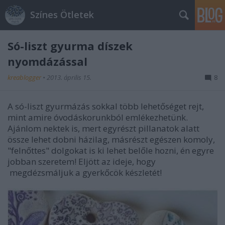
Színes Ötletek
Só-liszt gyurma díszek
nyomdázással
kreablogger
•
2013. április 15.
8
A só-liszt gyurmázás sokkal több lehetőséget rejt,
mint amire óvodáskorunkból emlékezhetünk.
Ajánlom nektek is, mert egyrészt pillanatok alatt
össze lehet dobni házilag, másrészt egészen komoly,
"felnőttes" dolgokat is ki lehet belőle hozni, én egyre
jobban szeretem! Eljött az ideje, hogy
megdézsmáljuk a gyerkőcök készletét!