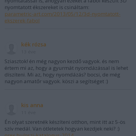
nyomtatással is, ahogyan ezeket a fából készült 3D
nyomtatott ékszereket is csináltam:
parametric-art.com/2013/05/12/3d-nyomtatott-
ekszerek-fabol
kék rózsa
13 éve
Sziasztok! én még nagyon kezdő vagyok. és nem
értem mi az, hogy a gyurmát nyomdázással is lehet
díszíteni. Mi az, hogy nyomdázás? bocsi, de még
nagyon amatőr vagyok. köszi a segítséget :)
kis anna
11 éve
Én olyat szeretnék készíteni otthon, mint itt az 5-ös
szív medál. Van ötletetek hogyan kezdjek neki? :)
orex.hu/oszi-katalogus-2014