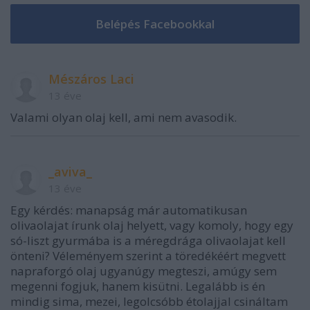
Mészáros Laci
13 éve
Valami olyan olaj kell, ami nem avasodik.
_aviva_
13 éve
Egy kérdés: manapság már automatikusan
olivaolajat írunk olaj helyett, vagy komoly, hogy egy
só-liszt gyurmába is a méregdrága olivaolajat kell
önteni? Véleményem szerint a töredékéért megvett
napraforgó olaj ugyanúgy megteszi, amúgy sem
megenni fogjuk, hanem kisütni. Legalább is én
mindig sima, mezei, legolcsóbb étolajjal csináltam