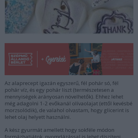
Az alaprecept igazán egyszerű, fél pohár só, fél
pohár víz, és egy pohár liszt (természetesen a
mennyiségek arányosan növelhetők). Ehhez lehet
még adagolni 1-2 evőkanál olívaolajat (ettől kevésbé
morzsolódik), de valahol olvastam, hogy glicerint is
lehet olaj helyett használni.
A kész gyurmát amellett hogy sokféle módon
formázhatjátok, nyomdázással is lehet díszíteni.