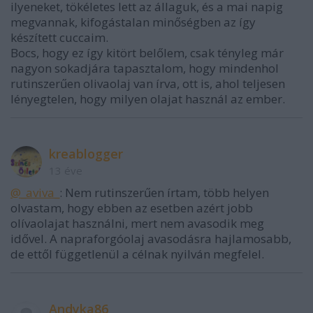
ilyeneket, tökéletes lett az állaguk, és a mai napig
megvannak, kifogástalan minőségben az így
készített cuccaim.
Bocs, hogy ez így kitört belőlem, csak tényleg már
nagyon sokadjára tapasztalom, hogy mindenhol
rutinszerűen olivaolaj van írva, ott is, ahol teljesen
lényegtelen, hogy milyen olajat használ az ember.
kreablogger
13 éve
@_aviva_
: Nem rutinszerűen írtam, több helyen
olvastam, hogy ebben az esetben azért jobb
olívaolajat használni, mert nem avasodik meg
idővel. A napraforgóolaj avasodásra hajlamosabb,
de ettől függetlenül a célnak nyilván megfelel.
Andyka86