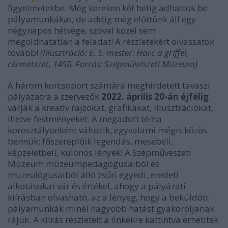
figyelmetekbe. Még kereken két hétig adhattok be
pályamunkákat, de addig még előttünk áll egy
négynapos hétvége, szóval közel sem
megoldhatatlan a feladat! A
részletekért olvassatok
tovább!
(Illusztráció: E. S. mester: Harc a griffel,
rézmetszet, 1450. Forrás: Szépművészeti Múzeum)
A három korcsoport számára meghirdetett tavaszi
pályázatra a szervezők
2022. április 20-án éjfélig
várják a
kreatív rajzokat, grafikákat, illusztrációkat,
illetve festményeket.
A megadott téma
korosztályonként változik, egyvalami mégis közös
bennük: főszereplőik legendás, mesebeli,
képzeletbeli, különös lények! A
Szépművészeti
Múzeum múzeumpedagógusaiból és
muzeológusaiból álló zsűri egyedi, eredeti
alkotásokat vár és értékel, ahogy a pályázati
kiírásban olvasható, az a lényeg, hogy a beküldött
pályamunkák minél nagyobb hatást gyakoroljanak
rájuk. A kiírás részleteit a linkekre kattintva érhetitek