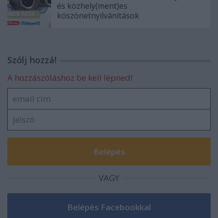
és közhely(ment)es
köszönetnyilvánítások
Szólj hozzá!
A hozzászóláshoz be kell lépned!
VAGY