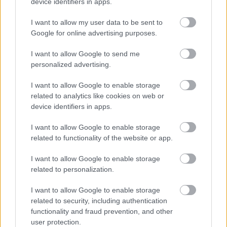
device identifiers in apps.
története, a mesék és mondák világában
sokszor került egymással szembe a jó és a
I want to allow my user data to be sent to
Google for online advertising purposes.
rossz. Sárkányok, egyszarvúak, griffek és
más teremtmények az emberi fantázia
I want to allow Google to send me
szüleményei, a velük való találkozás
personalized advertising.
mindig szimbolikus jelentéssel bír. Engedd
I want to allow Google to enable storage
szabadjára a fantáziádat, és készíts
related to analytics like cookies on web or
komoly, vicces vagy groteszk alkotást a jó
device identifiers in apps.
és a rossz küzdelméről, az igaz hősök
I want to allow Google to enable storage
felemelkedéséről és a rossz bukásáról." -
related to functionality of the website or app.
szól a Szépművészeti Múzeum felhívása.
I want to allow Google to enable storage
related to personalization.
Az A3 vagy A4 méretű alkotások
filctoll kivételével
I want to allow Google to enable storage
bármilyen rajzeszközzel készülhetnek, tehát
related to security, including authentication
használhattok ceruzát, szenet, olajpasztellt,
functionality and fraud prevention, and other
porpasztellt, rajzkrétát, vízfestéket, vagy temperát,
user protection.
és megengedett a különböző anyagok használata, a