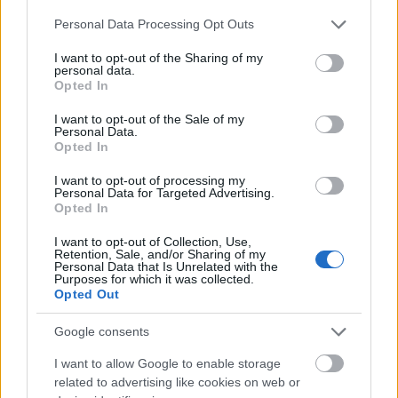
Please note that this website/app uses one or more Google
Personal Data Processing Opt Outs
services and may gather and store information including but
not limited to your visit or usage behaviour. You may click to
I want to opt-out of the Sharing of my
personal data.
grant or deny consent to Google and its third-party tags to
Opted In
use your data for below specified purposes in below Google
consent section.
I want to opt-out of the Sale of my
Personal Data.
Opted In
I want to opt-out of processing my
Personal Data for Targeted Advertising.
Opted In
I want to opt-out of Collection, Use,
Retention, Sale, and/or Sharing of my
Personal Data that Is Unrelated with the
Illusztráció: Salvador Dali: Illusztrációk az Isteni
Purposes for which it was collected.
színjátékhoz, cinklitográfia, 20. század. Forrás:
Opted Out
Szépművészeti Múzeum
Google consents
I want to allow Google to enable storage
related to advertising like cookies on web or
"Legyen az egyetlen hős vagy egy egész nép