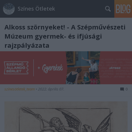
Színes Ötletek
Alkoss szörnyeket! - A Szépművészeti
Múzeum gyermek- és ifjúsági
rajzpályázata
színesötletek_team
•
2022. április 07.
0