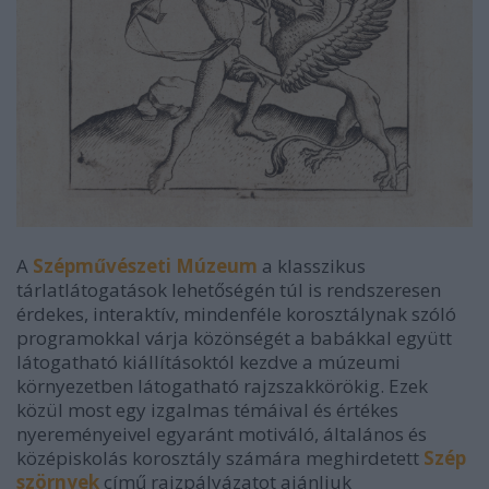
A
Szépművészeti Múzeum
a klasszikus
tárlatlátogatások lehetőségén túl is rendszeresen
érdekes, interaktív, mindenféle korosztálynak szóló
programokkal várja közönségét a babákkal együtt
látogatható kiállításoktól kezdve a múzeumi
környezetben látogatható rajzszakkörökig. Ezek
közül most egy izgalmas témáival és értékes
nyereményeivel egyaránt motiváló, általános és
középiskolás korosztály számára meghirdetett
Szép
szörnyek
című rajzpályázatot ajánljuk