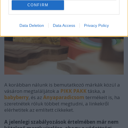
CONFIRM
Data Deletion
Data Access
Privacy Policy
A korábban nálunk is bemutatkozó márkák közül a
vásáron megtaláljátok a
PIKK PAKK
táska, a
babyberry
, és az
Anyaparadicsom
termékeit is, ha
szeretnétek róluk többet megtudni, a linkekről
elérhetitek az említett cikkeket.
A jelenlegi szabályozások értelmében már nem