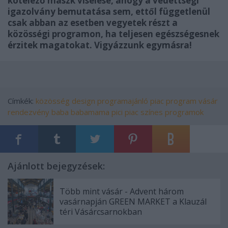
kötelező maszk viselése, ahogy a védettségi
igazolvány bemutatása sem, ettől függetlenül
csak abban az esetben vegyetek részt a
közösségi programon, ha teljesen egészségesnek
érzitek magatokat. Vigyázzunk egymásra!
Címkék:
közösség
design
programajánló
piac
program
vásár
rendezvény
baba
babamama
pici piac
színes programok
Ajánlott bejegyzések:
Több mint vásár - Advent három
vasárnapján GREEN MARKET a Klauzál
téri Vásárcsarnokban