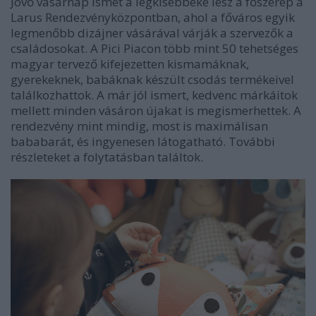
Jövő vasárnap ismét a legkisebbeké lesz a főszerep a
Larus Rendezvényközpontban, ahol a főváros egyik
legmenőbb dizájner vásárával várják a szervezők a
családosokat. A Pici Piacon több mint 50 tehetséges
magyar tervező kifejezetten kismamáknak,
gyerekeknek, babáknak készült csodás termékeivel
találkozhattok. A már jól ismert, kedvenc márkáitok
mellett minden vásáron újakat is megismerhettek. A
rendezvény mint mindig, most is maximálisan
bababarát, és ingyenesen látogatható. További
részleteket a folytatásban találtok.