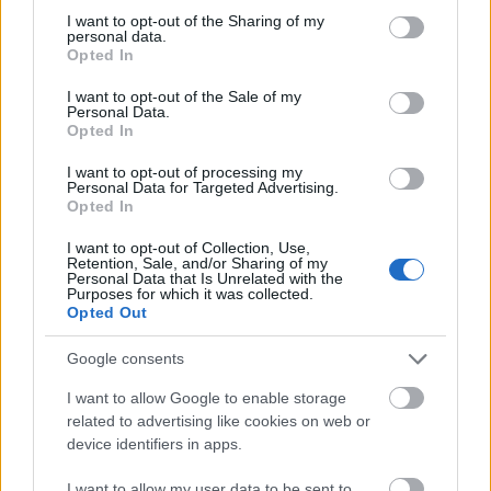
vásáron a
Budapest Bike Maffia
munkáját
not limited to your visit or usage behaviour. You may click to
I want to opt-out of the Sharing of my
támogathatjuk közös erővel, akik
personal data.
grant or deny consent to Google and its third-party tags to
Opted In
alapvetően hajléktalan és rászoruló
use your data for below specified purposes in below Google
consent section.
embereknek segítenek innovatív módokon,
I want to opt-out of the Sale of my
Personal Data.
de ha krízis van, ott a helyük! Az ukrán
Opted In
menekültek megsegítéséért az első
I want to opt-out of processing my
pillanattól fogva rengeteget tesznek:
Personal Data for Targeted Advertising.
Opted In
adományokat koordinálnak, igény szerint
vásárolnak a menekülteket elszállásoló
I want to opt-out of Collection, Use,
Retention, Sale, and/or Sharing of my
intézményeknek, olyan kisebb
Personal Data that Is Unrelated with the
Purposes for which it was collected.
szervezeteket támogatnak, akik speciális
Opted Out
igényekkel rendelkező embereket fogadtak
be, valamint hosszútávon szeretnék
Google consents
támogatni a hosszabb ideig
I want to allow Google to enable storage
Magyarországon tartózkodó ukrán
related to advertising like cookies on web or
device identifiers in apps.
gyerekek tanulmányait és szabadidős
tevékenységét.
I want to allow my user data to be sent to