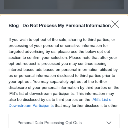
A játszósarokról az április
rendezvényen a
KreaLáda
márka gondoskodik. A
Blog -
Do Not Process My Personal Information
szuper bébi játszóparkban rengeteg szórakoztató és
biztonságos játék várja a legkisebbeket és a szülőket
If you wish to opt-out of the sale, sharing to third parties, or
is, ahol közösen játszhattok, vagy akár meg is
processing of your personal or sensitive information for
pihenhettek. A
kényelmes szoptatáshoz vagy
targeted advertising by us, please use the below opt-out
pelenkázáshoz is találtok megfelelő helyiséget. A
section to confirm your selection. Please note that after your
rendezvény Facebook-eseményét
ITT
találjátok.
opt-out request is processed you may continue seeing
interest-based ads based on personal information utilized by
us or personal information disclosed to third parties prior to
your opt-out. You may separately opt-out of the further
disclosure of your personal information by third parties on the
IAB’s list of downstream participants. This information may
A Pici Piac jótékonysági
also be disclosed by us to third parties on the
IAB’s List of
programja
Downstream Participants
that may further disclose it to other
third parties.
A SOK PICI elnevezésű jótékonysági
program újra folytatódik: az április 10-ei
Please note that this website/app uses one or more Google
Personal Data Processing Opt Outs
services and may gather and store information including but