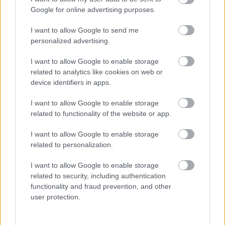
Google for online advertising purposes.
A kiállítók teljes listája mellett még sok hasznos
I want to allow Google to send me
információt találhattok a rendezvény
weboldalán
,
personalized advertising.
Instagramján
, és
Facebookján
. Utóbbit azért is
I want to allow Google to enable storage
érdemes figyelemmel kísérnetek, mert már elindult
related to analytics like cookies on web or
a szokásos nyereményjáték, ahol minden nap egy-
device identifiers in apps.
egy fantasztikus ajándék talál gazdára a Pici Piac
kiállítóinak felajánlásában. Gyorsan válaszoljátok
I want to allow Google to enable storage
meg az adott nyereménnyel kapcsolatos kérdést,
related to functionality of the website or app.
mert minden játék csak a meghirdetés napján éjfélig
tart!
I want to allow Google to enable storage
related to personalization.
I want to allow Google to enable storage
related to security, including authentication
functionality and fraud prevention, and other
user protection.