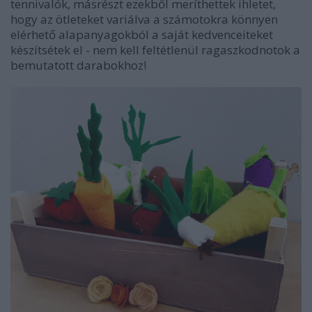
tennivalók, másrészt ezekből meríthettek ihletet,
hogy az ötleteket variálva a számotokra könnyen
elérhető alapanyagokból a saját kedvenceiteket
készítsétek el - nem kell feltétlenül ragaszkodnotok a
bemutatott darabokhoz!