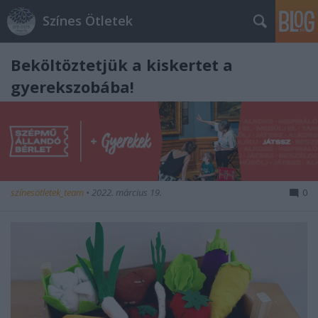
Színes Ötletek
Beköltöztetjük a kiskertet a
gyerekszobába!
színesötletek_team
•
2022. március 19.
0