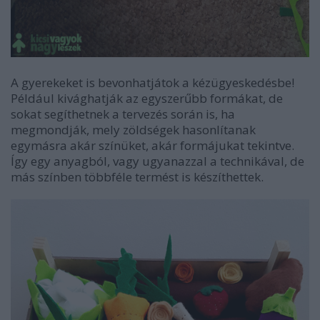
A gyerekeket is bevonhatjátok a kézügyeskedésbe!
Például kivághatják az egyszerűbb formákat, de
sokat segíthetnek a tervezés során is, ha
megmondják, mely zöldségek hasonlítanak
egymásra akár színüket, akár formájukat tekintve.
Így egy anyagból, vagy ugyanazzal a technikával, de
más színben többféle termést is készíthettek.