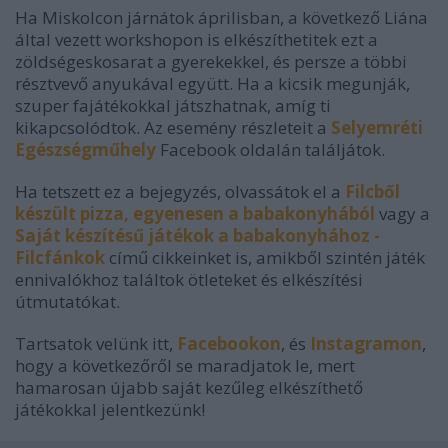
Ha Miskolcon járnátok áprilisban, a következő Liána
által vezett workshopon is elkészíthetitek ezt a
zöldségeskosarat a gyerekekkel, és persze a többi
résztvevő anyukával együtt. Ha a kicsik megunják,
szuper fajátékokkal játszhatnak, amíg ti
kikapcsolódtok. Az esemény részleteit a
Selyemréti
Egészségműhely
Facebook oldalán találjátok.
Ha tetszett ez a bejegyzés, olvassátok el a
Filcből
készült pizza, egyenesen a babakonyhából
vagy a
Saját készítésű játékok a babakonyhához -
Filcfánkok
című cikkeinket is, amikből szintén játék
ennivalókhoz találtok ötleteket és elkészítési
útmutatókat.
Tartsatok velünk itt,
Facebookon
, és
Instagramon
,
hogy a következőről se maradjatok le, mert
hamarosan újabb saját kezűleg elkészíthető
játékokkal jelentkezünk!