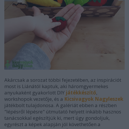
Akárcsak a sorozat többi fejezetében, az inspirációt
most is Liánától kaptuk, aki háromgyermekes
anyukaként gyakorlott DIY
játékkészítő
,
workshopok vezetője, és a
Kicsivagyok Nagyleszek
játékbolt tulajdonosa. A galériát ebben a részben
"lépésről lépésre" útmutató helyett inkább hasznos
tanácsokkal egészítjük ki, mert úgy gondoljuk,
egyrészt a képek alapján jól követhetően a