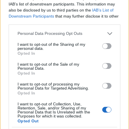
IAB’s list of downstream participants. This information may
also be disclosed by us to third parties on the
IAB’s List of
Downstream Participants
that may further disclose it to other
third parties.
Please note that this website/app uses one or more Google
Personal Data Processing Opt Outs
services and may gather and store information including but
not limited to your visit or usage behaviour. You may click to
I want to opt-out of the Sharing of my
personal data.
grant or deny consent to Google and its third-party tags to
Opted In
use your data for below specified purposes in below Google
consent section.
I want to opt-out of the Sale of my
Personal Data.
Opted In
I want to opt-out of processing my
Personal Data for Targeted Advertising.
Opted In
I want to opt-out of Collection, Use,
Retention, Sale, and/or Sharing of my
Personal Data that Is Unrelated with the
Purposes for which it was collected.
Opted Out