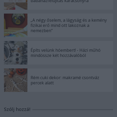
babaházfelújítás karácsonyra
„A négy őselem, a lágyság és a kemény
fizikai erő mind ott lakoznak a
nemezben”
Építs velünk hóembert! - Házi műhó
mindössze két hozzávalóból
Rém cuki dekor: makramé csontváz
percek alatt
Szólj hozzá!