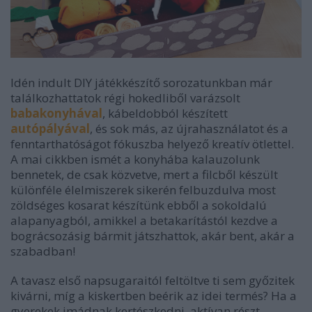
Idén indult DIY játékkészítő sorozatunkban már
találkozhattatok régi hokedliből varázsolt
babakonyhával
, kábeldobból készített
autópályával
, és sok más, az újrahasználatot és a
fenntarthatóságot fókuszba helyező kreatív ötlettel.
A mai cikkben ismét a konyhába kalauzolunk
bennetek, de csak közvetve, mert a filcből készült
különféle élelmiszerek sikerén felbuzdulva most
zöldséges kosarat készítünk ebből a sokoldalú
alapanyagból, amikkel a betakarítástól kezdve a
bográcsozásig bármit játszhattok, akár bent, akár a
szabadban!
A tavasz első napsugaraitól feltöltve ti sem győzitek
kivárni, míg a kiskertben beérik az idei termés? Ha a
gyerekek imádnak kertészkedni, aktívan részt