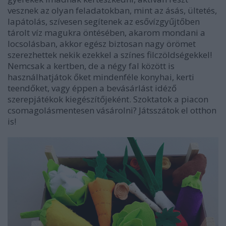
vesznek az olyan feladatokban, mint az ásás, ültetés,
lapátolás, szívesen segítenek az esővízgyűjtőben
tárolt víz magukra öntésében, akarom mondani a
locsolásban, akkor egész biztosan nagy örömet
szerezhettek nekik ezekkel a színes filczöldségekkel!
Nemcsak a kertben, de a négy fal között is
használhatjátok őket mindenféle konyhai, kerti
teendőket, vagy éppen a bevásárlást idéző
szerepjátékok kiegészítőjeként. Szoktatok a piacon
csomagolásmentesen vásárolni? Játsszátok el otthon
is!