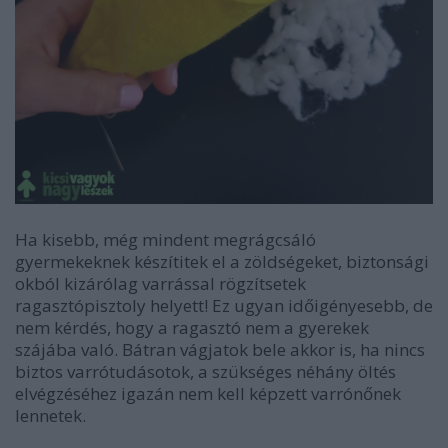
Ha kisebb, még mindent megrágcsáló
gyermekeknek készítitek el a zöldségeket, biztonsági
okból kizárólag varrással rögzítsetek
ragasztópisztoly helyett!
Ez ugyan időigényesebb, de
nem kérdés, hogy a ragasztó nem a gyerekek
szájába való. Bátran vágjatok bele akkor is, ha nincs
biztos varrótudásotok, a szükséges néhány öltés
elvégzéséhez igazán nem kell képzett varrónőnek
lennetek.