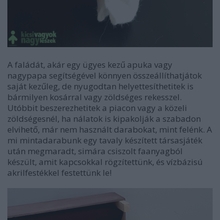
A faládát, akár egy ügyes kezű apuka vagy
nagypapa segítségével könnyen összeállíthatjátok
saját kezűleg, de nyugodtan helyettesíthetitek is
bármilyen kosárral vagy zöldséges rekesszel.
Utóbbit beszerezhetitek a piacon vagy a közeli
zöldségesnél, ha nálatok is kipakolják a szabadon
elvihető, már nem használt darabokat, mint felénk. A
mi mintadarabunk egy tavaly készített társasjáték
után megmaradt, simára csiszolt faanyagból
készült, amit kapcsokkal rögzítettünk, és vízbázisú
akrilfestékkel festettünk le!