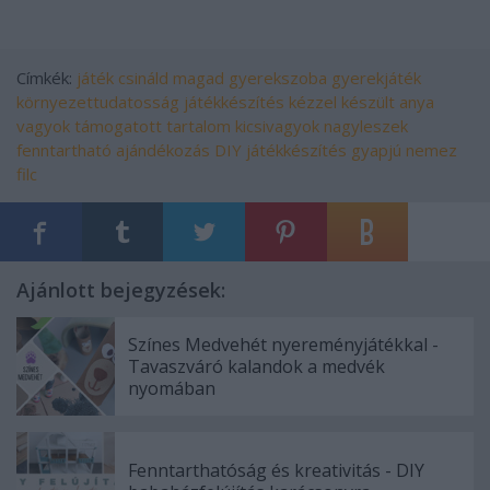
Címkék:
játék
csináld magad
gyerekszoba
gyerekjáték
környezettudatosság
játékkészítés
kézzel készült
anya
vagyok
támogatott tartalom
kicsivagyok nagyleszek
fenntartható ajándékozás
DIY játékkészítés
gyapjú nemez
filc
Ajánlott bejegyzések:
Színes Medvehét nyereményjátékkal -
Tavaszváró kalandok a medvék
nyomában
Fenntarthatóság és kreativitás - DIY