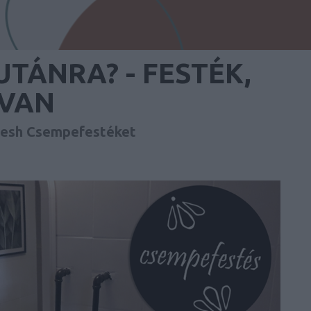
TÁNRA? - FESTÉK,
 VAN
fresh Csempefestéket