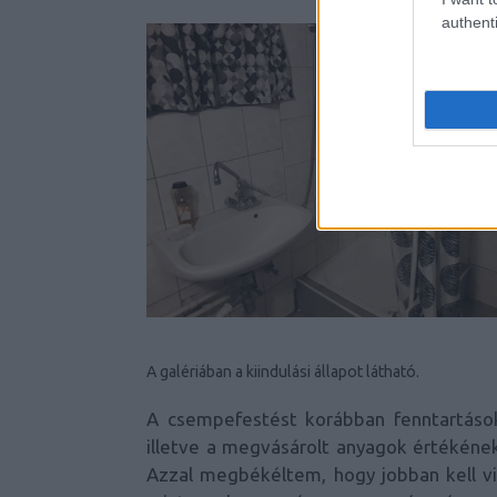
authenti
A galériában a kiindulási állapot látható.
A csempefestést korábban fenntartások
illetve a megvásárolt anyagok értékének
Azzal megbékéltem, hogy jobban kell vig