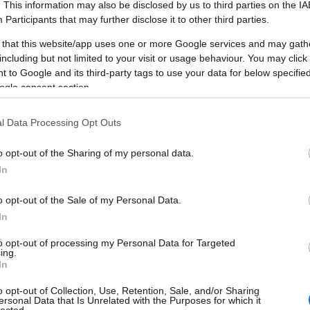
. This information may also be disclosed by us to third parties on the
IA
Participants
that may further disclose it to other third parties.
 that this website/app uses one or more Google services and may gath
pefestés ideje! Egy nyaralóban, a burkolást követően
including but not limited to your visit or usage behaviour. You may click 
sebünkben, a szabadságunk utolsó napjai tökéletes
 to Google and its third-party tags to use your data for below specifi
t módszer azoknak is jól jöhet, akik bármilyen más ok
ogle consent section.
 megoldásban gondolkodnak akár saját otthonukban,
s vagy kihagyhatatlan munkálatok már kimerítették
l Data Processing Opt Outs
lant, és nem akarsz a máséra kisebb vagyont áldozni.
seidben a designt illetően, nem találtál időben
o opt-out of the Sharing of my personal data.
 szempontból nem szeretnél bontani, de a meglévő
In
 neki bátran, a mi tapasztalataink egyértelműen
o opt-out of the Sale of my Personal Data.
In
to opt-out of processing my Personal Data for Targeted
ing.
In
o opt-out of Collection, Use, Retention, Sale, and/or Sharing
ersonal Data that Is Unrelated with the Purposes for which it
lected.