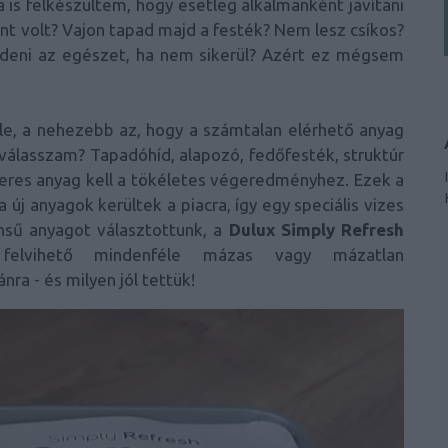
is felkészültem, hogy esetleg alkalmanként javítani
int volt? Vajon tapad majd a festék? Nem lesz csíkos?
ezdeni az egészet, ha nem sikerül? Azért ez mégsem
e, a nehezebb az, hogy a számtalan elérhető anyag
válasszam? Tapadóhíd, alapozó, fedőfesték, struktúr
eres anyag kell a tökéletes végeredményhez. Ezek a
 új anyagok kerültek a piacra, így egy speciális vizes
ensű anyagot választottunk, a
Dulux Simply Refresh
felvihető mindenféle mázas vagy mázatlan
nra - és milyen jól tettük!