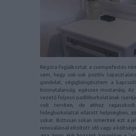
Régóta foglalkoztat a csempefestés tém
sem, hogy sok-sok pozitív tapasztalato
gondolat, végigböngésztem a kapcsol
bizonytalanság, egészen mostanáig. Az 
vezető folyosó padlóburkolatának cseréje
volt tervben, de ahhoz ragaszkod
hidegburkolattal ellátott helyiségben,
sokat. Biztosan sokan ismeritek ezt a je
renoválással eltöltött idő vagy a költsé
arra, hogy akik hozzánk hasonlóan a "cs