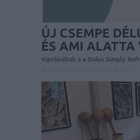
ÚJ CSEMPE DÉLU
ÉS AMI ALATTA
Kipróbáltuk a a Dulux Simply Re
BY:
SZÍNESÖTLETEK_TEAM
2021. AUG 25.