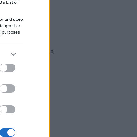
csináld magad
(
601
)
B’s List of
dekoráció
(
383
)
DIY
(
303
)
er and store
diy
(
383
)
to grant or
fenntarthatóság
(
71
)
ed purposes
festés
(
174
)
fesztivál
(
70
)
fonal
(
73
)
gyerekekkel készíthető
(
180
)
gyerekeknek
(
162
)
gyerekjáték
(
73
)
hír
(
72
)
hobbyművész
(
81
)
hulladékcsökkentés
(
113
)
húsvét
(
122
)
inspiráció
(
188
)
játék
(
145
)
jeles nap
(
77
)
karácsony
(
280
)
képzőművészet
(
79
)
kert
(
111
)
kézzel készült
(
142
)