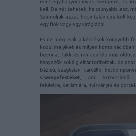
mint egy hagyományos csempére, és arra 
kell. De mit tehetek, ha csúnyább lesz, m
Számoljak azzal, hogy talán újra kell k
egy fiók vagy egy virágláda!
És ez még csak a kérdések könnyebb fel
közül melyiket és milyen kombinációban 
bevonat, lakk, és mindenféle más oldósz
tényezők sokáig eltántorítottak, de azóta
bázisú, szagtalan, karcálló, kétkompon
Csempefestéket
, ami közvetlenül 
felületre, kerámiára, márványra és porcelá