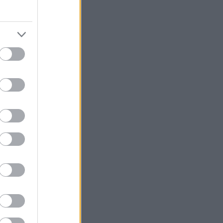
könyvajánló
(
91
)
lakásdekoráció
(
121
)
lakberendezés
(
93
)
művészet
(
74
)
nyár
(
72
)
nyereményjáték
(
136
)
ősz
(
146
)
otthon
(
72
)
pályázat
(
70
)
papír
(
138
)
pritt
(
98
)
programajánló
(
212
)
recycle
(
120
)
színes programok
(
188
)
támogatott tartalom
(
250
)
tavasz
(
125
)
tél
(
70
)
újrahasznosítás
(
260
)
zene
(
81
)
Címkefelhő