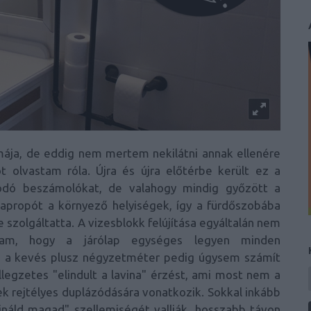
ája, de eddig nem mertem nekilátni annak ellenére
t olvastam róla. Újra és újra előtérbe került ez a
ódó beszámolókat, de valahogy mindig győzött a
apropót a környező helyiségek, így a fürdőszobába
 szolgáltatta. A vizesblokk felújítása egyáltalán nem
tam, hogy a járólap egységes legyen minden
 az a kevés plusz négyzetméter pedig úgysem számít
llegzetes "elindult a lavina" érzést, ami most nem a
gek rejtélyes duplázódására vonatkozik. Sokkal inkább
ináld magad" szellemiségét vallják, hosszabb távon