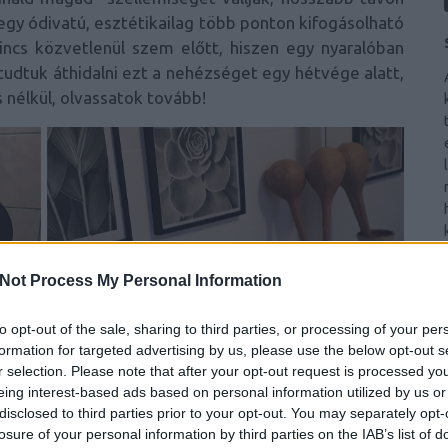
 egy ódivatú, esztétikailag több ponton kifogásolható
incs közvetlenül szem előtt, hiszen egy nyaralóban
 tudtuk áthidalni ezt a nehézséget egy hétvége alatt,
 nélkül, olvassatok tovább!
Not Process My Personal Information
to opt-out of the sale, sharing to third parties, or processing of your per
formation for targeted advertising by us, please use the below opt-out s
r selection. Please note that after your opt-out request is processed y
eing interest-based ads based on personal information utilized by us or
disclosed to third parties prior to your opt-out. You may separately opt-
losure of your personal information by third parties on the IAB’s list of