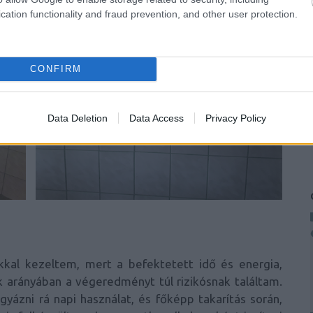
cation functionality and fraud prevention, and other user protection.
CONFIRM
Data Deletion
Data Access
Privacy Policy
kal kezeltem, mert a befektetett idő és energia,
 arányában a végeredményt túl rizikósnak találtam.
yázni rá napi használat, és főképp takarítás során,