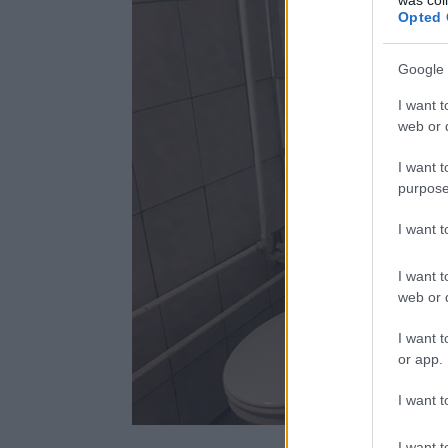
Opted 
Google 
I want t
web or d
I want t
purpose
I want 
I want t
web or d
I want t
or app.
I want t
I want t