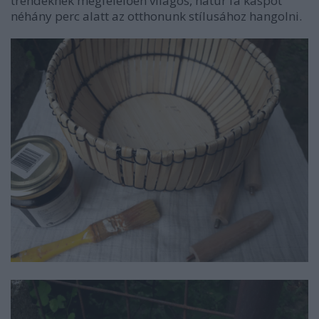
trendeknek megfelelően világos, natúr fa kaspót
néhány perc alatt az otthonunk stílusához hangolni.