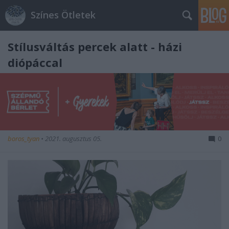
Színes Ötletek
Stílusváltás percek alatt - házi
diópáccal
boros_tyan
•
2021. augusztus 05.
0