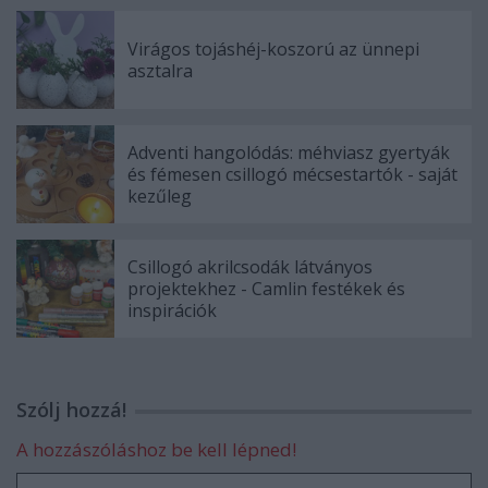
Virágos tojáshéj-koszorú az ünnepi
asztalra
Adventi hangolódás: méhviasz gyertyák
és fémesen csillogó mécsestartók - saját
kezűleg
Csillogó akrilcsodák látványos
projektekhez - Camlin festékek és
inspirációk
Szólj hozzá!
A hozzászóláshoz be kell lépned!