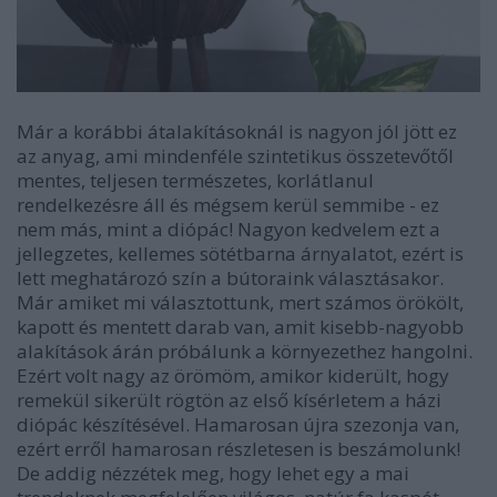
Már a korábbi átalakításoknál is nagyon jól jött ez
az anyag, ami mindenféle szintetikus összetevőtől
mentes, teljesen természetes, korlátlanul
rendelkezésre áll és mégsem kerül semmibe - ez
nem más, mint a diópác! Nagyon kedvelem ezt a
jellegzetes, kellemes sötétbarna árnyalatot, ezért is
lett meghatározó szín a bútoraink választásakor.
Már amiket mi választottunk, mert számos örökölt,
kapott és mentett darab van, amit kisebb-nagyobb
alakítások árán próbálunk a környezethez hangolni.
Ezért volt nagy az örömöm, amikor kiderült, hogy
remekül sikerült rögtön az első kísérletem a házi
diópác készítésével. Hamarosan újra szezonja van,
ezért erről hamarosan részletesen is beszámolunk!
De addig nézzétek meg, hogy lehet egy a mai