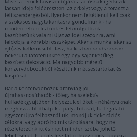
Mivel a remek tavaszi időjárás tartósnak ígérkezik,
lassan ideje felébreszteni az erkélyt vagy a teraszt a
téli szendergésből. Ilyenkor nem feltétlenül kell csak
a szokásos nagytakarításra gondolnunk - ha
mindent elrendeztünk és letörölgettünk,
készíthetünk valami újat az idei szezonra, ami
feldobja a korábbi összképet. Akár a munka, akár az
ejtőzés kellemesebb lesz, ha közben rendszeresen
bekerül a látóterünkbe egy-egy saját kezűleg
készített dekoráció. Ma nagyobb méretű
konzervdobozokból készítünk mécsestartókat és
kaspókat.
Bár a konzervdobozok aránylag jól
újrahasznosíthatók - főleg, ha szelektív
hulladékgyűjtőben helyezzük el őket - néhányuknak
meghosszabbíthatjuk a pályafutását, ha legalább
egyszer újra felhasználjuk, mondjuk dekorációs
célokra, vagy apró holmik tárolására, hogy ne
részletezzünk itt és most minden szóba jöhető
lehetőséget. Jó érzés lesz látni, hogy nincs púposra