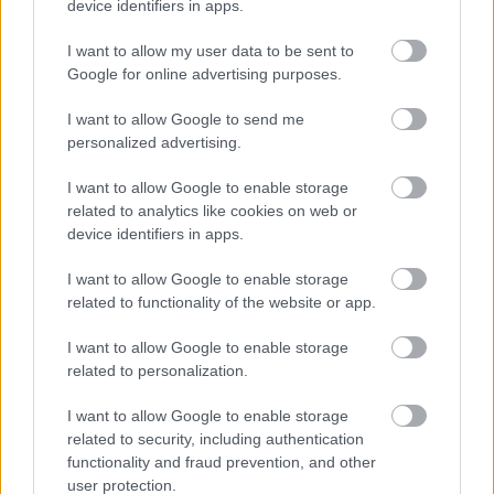
device identifiers in apps.
I want to allow my user data to be sent to
Google for online advertising purposes.
I want to allow Google to send me
A két eddig fel nem használt dobozba kisebb
personalized advertising.
cserepet helyezhetünk, és beleültetjük kedvenc
virágainkat. Annak sincs akadálya, hogy közvetlenül
I want to allow Google to enable storage
a konzervdobozba kerüljön a föld, de ilyenkor
related to analytics like cookies on web or
célszerű az alját is kilyukasztani, vagy válasszunk
device identifiers in apps.
különféle pozsgásokat, melyek amellett, hogy jól
illenek ehhez a stílushoz, eléggé szárazságtűrőek is,
I want to allow Google to enable storage
így nem kell attól tartanunk, hogy a pangó víz kárt
related to functionality of the website or app.
tesz a munkánkban. Ezután már csak annyi van
hátra, hogy elhelyezzük a gyertyákat, és persze
I want to allow Google to enable storage
élvezzük a saját kezünk által teremtett hangulatot.
related to personalization.
Hamarosan már elég meleg lesz ahhoz, hogy akár
vacsorázni is lehessen a teraszon, és mostanában
I want to allow Google to enable storage
related to security, including authentication
különösen jó, ha tudjuk értékelni az élet apró, otthon
functionality and fraud prevention, and other
elérhető örömeit is.
user protection.