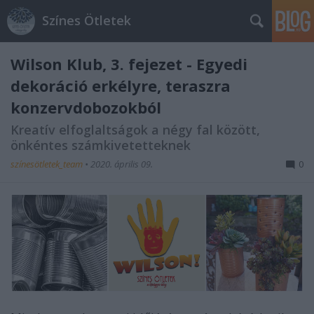
Színes Ötletek
Wilson Klub, 3. fejezet - Egyedi
dekoráció erkélyre, teraszra
konzervdobozokból
Kreatív elfoglaltságok a négy fal között,
önkéntes számkivetetteknek
színesötletek_team
•
2020. április 09.
0