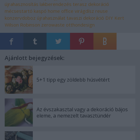
újrahasznosítás
lakberendezés
terasz
dekoráció
mécsestartó
kaspó
home office
virágdísz
reuse
konzervdoboz
újrahasználat
tavaszi dekoráció
DIY
Kert
Wilson
Robinson
zerowaste
otthondesign
Ajánlott bejegyzések:
5+1 tipp egy zöldebb húsvétért
Az évszakasztal vagy a dekoráció bájos
eleme, a nemezelt tavasztündér