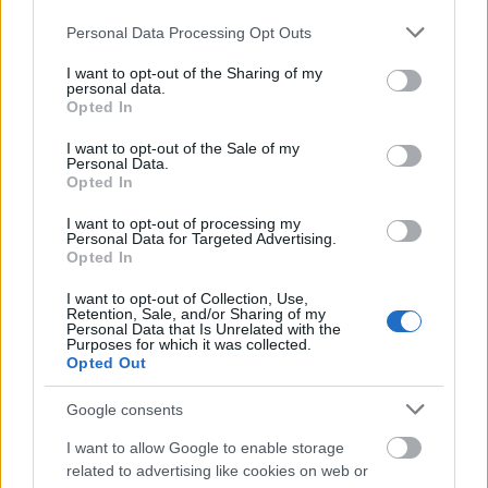
rögzítsük a kifúrt lyukakon át a dobozokhoz egy
Please note that this website/app uses one or more Google
fogó segítségével. Itt is vannak alternatív
Personal Data Processing Opt Outs
services and may gather and store information including but
megoldások, lánc helyett használhatunk például
not limited to your visit or usage behaviour. You may click to
I want to opt-out of the Sharing of my
spárgát, ahogy a szemből készített horgot
personal data.
grant or deny consent to Google and its third-party tags to
hajlíthatjuk egy darab drótból is. A hosszát az
Opted In
use your data for below specified purposes in below Google
határozza meg, milyen magasra akarjuk akasztani a
consent section.
dekorációt. A két lánc végét felül erősítsük egy
I want to opt-out of the Sale of my
Personal Data.
fémgyűrűhöz, ami lehet kulcskarika, de egy kampó
Opted In
is megteszi, ez is attól függ, mihez és mivel tudunk
rögzíteni.
I want to opt-out of processing my
Personal Data for Targeted Advertising.
Opted In
I want to opt-out of Collection, Use,
Retention, Sale, and/or Sharing of my
Personal Data that Is Unrelated with the
Purposes for which it was collected.
Opted Out
Google consents
I want to allow Google to enable storage
related to advertising like cookies on web or