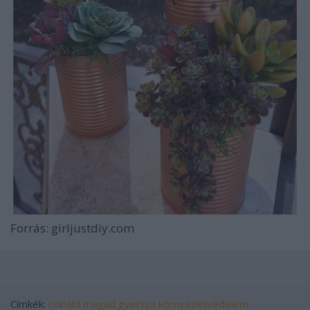
Forrás: girljustdiy.com
Címkék:
csináld magad
gyertya
környezetvédelem